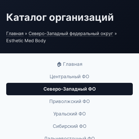
Каталог организаций
Главная
»
Северо-Западный федеральный округ
»
Esthetic Med Body
🏠 Главная
Центральный ФО
Северо-Западный ФО
Приволжский ФО
Уральский ФО
Сибирский ФО
Дальневосточный ФО