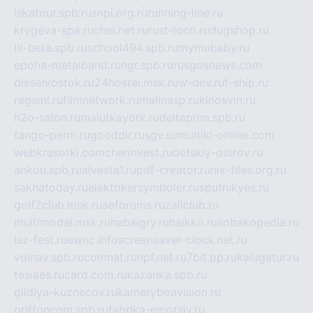
iskatour.spb.ru
snpi.org.ru
running-line.ru
krygeva-spa.ru
chel.net.ru
rust-loco.ru
dugshop.ru
hl-beta.spb.ru
school494.spb.ru
mymubaby.ru
epoha-metalband.ru
ngr.spb.ru
rusgosnews.com
dieselvostok.ru
24hostel.msk.ru
w-dev.ru
f-ship.ru
regsmi.ru
filmnetwork.ru
malinasp.ru
kinosvin.ru
h2o-salon.ru
malutkayork.ru
deltaprim.spb.ru
tango-perm.ru
gooddir.ru
sgv.su
multiki-online.com
webkrasotki.com
cherinvest.ru
detskiy-ostrov.ru
ankou.spb.ru
alvesta1.ru
pdf-creator.ru
nix-files.org.ru
sakhatoday.ru
elektrikersymboler.ru
sputnikyes.ru
golf2club.msk.ru
aeforums.ru
zallclub.ru
multimodal.msk.ru
habaigry.ru
haikko.ru
sobakopedia.ru
isz-fest.ru
ewnc.info
screensaver-clock.net.ru
volnav.spb.ru
comnat.ru
npf.net.ru
7bit.pp.ru
kalugatur.ru
tesiaes.ru
card.com.ru
kazanka.spb.ru
gildiya-kuznecov.ru
kameryboavision.ru
griffoncom.spb.ru
fabrika-emotsiy.ru