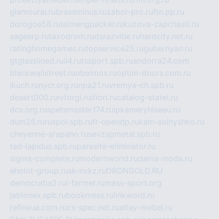
glamourai.ru
brassminus.ru
zabor-pro.ru
ftn.pp.ru
dorogoe58.ru
laimengpacker.ru
kuzova-zapchasti.ru
sageerp.ru
taxodrom.ru
dsrazvitie.ru
hardcity.net.ru
ratinghomegames.ru
topservice25.ru
gubernyan.ru
gtglasslined.ru
ii4.ru
tssport.spb.ru
andorra24.com
blackwallstreet.ru
oboimos.ru
optim-doors.com.ru
ikuch.ru
nycr.org.ru
npa21.ru
vremya-ch.spb.ru
desert000.ru
ivtorgi.ru
ifiori.ru
catalog-statei.ru
dcv.org.ru
spetsmaster174.ru
ipkameryhiseeu.ru
dum26.ru
ruspol.spb.ru
fr-opendp.ru
kam-solnyshko.ru
cheyenne-arapaho.ru
sevzapmetal.spb.ru
ted-lapidus.spb.ru
parasite-eliminator.ru
sigma-complete.ru
modernworld.ru
dama-moda.ru
eholot-group.ru
sk-nvkz.ru
DRONGOLD.RU
democratia2.ru
i-farmer.ru
mass-sport.org
jablonex.spb.ru
bookmess.ru
linkword.ru
refineua.com.ru
cs-spec.net.ru
altay-mebel.ru