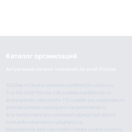
Каталог организаций
Актуальный каталог компаний по всей России
133chel.ru
13autor-kolonka.ru
2864420.ru
2rich.ru
3-d-file.ru
3d-file.ru
a-cdc.ru
aalse.ru
a380club.ru
airgungames.ru
accounts-112.ru
adler-jun.ru
adonyev.ru
alfeihavsalnassr.ru
altaipant.ru
argentinamia.ru
aria-family.ru
arkrym.ru
ashanet.ru
belgorod-day.ru
bankaribi.ru
bandamn.ru
bigfatcc.ru
blagodarenie-spb.ru
borodino-media.ru
card-voice.ru