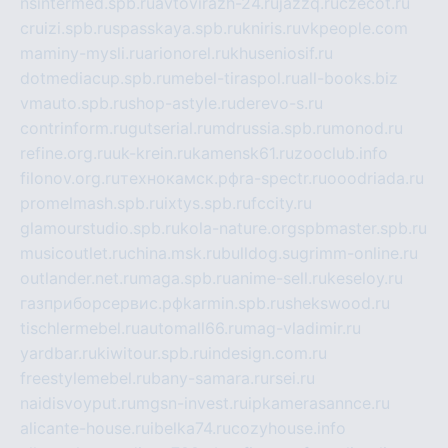
nsintermed.spb.ru
avtovirazh-24.ru
jazzq.ru
czecot.ru
cruizi.spb.ru
spasskaya.spb.ru
kniris.ru
vkpeople.com
maminy-mysli.ru
arionorel.ru
khuseniosif.ru
dotmediacup.spb.ru
mebel-tiraspol.ru
all-books.biz
vmauto.spb.ru
shop-astyle.ru
derevo-s.ru
contrinform.ru
gutserial.ru
mdrussia.spb.ru
monod.ru
refine.org.ru
uk-krein.ru
kamensk61.ru
zooclub.info
filonov.org.ru
технокамск.рф
ra-spectr.ru
ooodriada.ru
promelmash.spb.ru
ixtys.spb.ru
fccity.ru
glamourstudio.spb.ru
kola-nature.org
spbmaster.spb.ru
musicoutlet.ru
china.msk.ru
bulldog.su
grimm-online.ru
outlander.net.ru
maga.spb.ru
anime-sell.ru
keseloy.ru
газприборсервис.рф
karmin.spb.ru
shekswood.ru
tischlermebel.ru
automall66.ru
mag-vladimir.ru
yardbar.ru
kiwitour.spb.ru
indesign.com.ru
freestylemebel.ru
bany-samara.ru
rsei.ru
naidisvoyput.ru
mgsn-invest.ru
ipkamerasannce.ru
alicante-house.ru
ibelka74.ru
cozyhouse.info