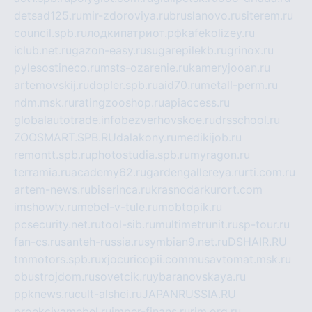
detsad125.ru
mir-zdoroviya.ru
bruslanovo.ru
siterem.ru
council.spb.ru
лодкипатриот.рф
kafekolizey.ru
iclub.net.ru
gazon-easy.ru
sugarepilekb.ru
grinox.ru
pylesostineco.ru
msts-ozarenie.ru
kameryjooan.ru
artemovskij.ru
dopler.spb.ru
aid70.ru
metall-perm.ru
ndm.msk.ru
ratingzooshop.ru
apiaccess.ru
globalautotrade.info
bezverhovskoe.ru
drsschool.ru
ZOOSMART.SPB.RU
dalakony.ru
medikijob.ru
remontt.spb.ru
photostudia.spb.ru
myragon.ru
terramia.ru
academy62.ru
gardengallereya.ru
rti.com.ru
artem-news.ru
biserinca.ru
krasnodarkurort.com
imshowtv.ru
mebel-v-tule.ru
mobtopik.ru
pcsecurity.net.ru
tool-sib.ru
multimetrunit.ru
sp-tour.ru
fan-cs.ru
santeh-russia.ru
symbian9.net.ru
DSHAIR.RU
tmmotors.spb.ru
xjocuricopii.com
musavtomat.msk.ru
obustrojdom.ru
sovetcik.ru
ybaranovskaya.ru
ppknews.ru
cult-alshei.ru
JAPANRUSSIA.RU
proekciyamebel.ru
imper-finans.ru
rim.org.ru