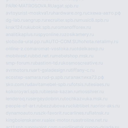
PARK-MATROSOVA.RU
agat.spb.ru
avtoyurist-moskva1.ru
hardware.org.ru
схема-авто.рф
dg-lab.ru
angrup.ru
recruiter.spb.ru
music8.spb.ru
krsk124.ru
kubok.spb.ru
romanofforex.ru
analitikaplus.ru
spyonline.ru
zosikamery.ru
sloboda-ural.pp.ru
AUTO-COM.SU
hohota.net
alimy.ru
online-z.com
aromat-vostoka.ru
otdelkaexp.ru
mobilvest.ru
bbd.net.ru
mebelshop.msk.ru
smp-forum.ru
bastion-td.ru
kosmoscreative.ru
avrmotors.ru
art-galadesign.ru
tiffany-c.ru
ecostep-samara.ru
d-p.spb.ru
галактика73.рф
sko.com.ru
davitamebel-spb.ru
fotsis.ru
tesiaes.ru
kokoroyari.spb.ru
blesna-kazan.ru
mossilver.ru
lenderoq.ru
sergeydobrin.ru
tochkazvuka.msk.ru
people-of-art.ru
bezzubova.ru
clubtibet.ru
orior-aks.ru
dynamoauto.ru
szk-favorit.ru
carlines.ru
flatnsk.ru
kingbolenskaner.ru
alex-motor.ru
astroline.net.ru
act1.spb.ru
polyglot.com.ru
gidlipetsk.ru
ooo-driada.ru