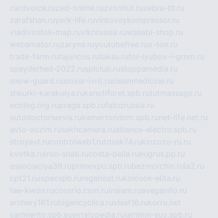
cardvoice.ru
zed-online.ru
zvonitut.ru
zebra-tlt.ru
zarafshan.ru
york-life.ru
vintovoykompressor.ru
vladivostok-map.ru
vlknrussia.ru
wasabi-shop.ru
webamator.ru
zaryna.ru
youtubefree.ru
x-ton.ru
trade-farm.ru
tajuncos.ru
taksu.ru
tor-lyubov-i-grom.ru
spayderhed-2022.ru
splclub.ru
stoppamedia.ru
snow-guard.ru
slovar-ivrit.ru
cleanmedicine.ru
shkurki-karakulya.ru
kanotiforet.spb.ru
tutmassage.ru
ecolog.org.ru
praga.spb.ru
falcorussia.ru
autodoctorservis.ru
kamertondom.spb.ru
net-life.net.ru
avto-vozim.ru
sakhcamera.ru
alliance-electro.spb.ru
stroyavt.ru
controlweb1.ru
tdsak74.ru
kinzozo-ru.ru
kvotka.ru
iron-snab.ru
costa-bella.ru
eugrus.pp.ru
associaciya39.ru
primexpo.spb.ru
bezmorchin.ru
ia2.ru
cpt21.ru
ispecspb.ru
regahost.ru
kolosok-elita.ru
tae-kwon.ru
consrio.com.ru
insiam.ru
avegainfo.ru
archery161.ru
bigencyclica.ru
vlast16.ru
korru.net
sarmiento.spb.su
extelopedia.ru
lammin-suo.spb.ru