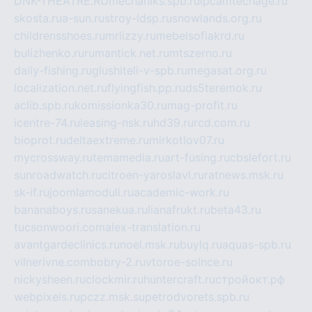
DNK-THEATRE.RU
mechaniks.spb.ru
ipcamtechage.ru
skosta.ru
a-sun.ru
stroy-ldsp.ru
snowlands.org.ru
childrensshoes.ru
mrlizzy.ru
mebelsofiakrd.ru
bulizhenko.ru
rumantick.net.ru
mtszerno.ru
daily-fishing.ru
glushiteli-v-spb.ru
megasat.org.ru
localization.net.ru
flyingfish.pp.ru
ds5teremok.ru
aclib.spb.ru
komissionka30.ru
mag-profit.ru
icentre-74.ru
leasing-nsk.ru
hd39.ru
rcd.com.ru
bioprot.ru
deltaextreme.ru
mirkotlov07.ru
mycrossway.ru
temamedia.ru
art-fusing.ru
cbslefort.ru
sunroadwatch.ru
citroen-yaroslavl.ru
ratnews.msk.ru
sk-if.ru
joomlamoduli.ru
academic-work.ru
bananaboys.ru
sanekua.ru
lianafrukt.ru
beta43.ru
tucsonwoori.com
alex-translation.ru
avantgardeclinics.ru
noel.msk.ru
buylq.ru
aquas-spb.ru
vilnerivne.com
bobry-2.ru
vtoroe-solnce.ru
nickysheen.ru
clockmir.ru
huntercraft.ru
стройокт.рф
webpixels.ru
pczz.msk.su
petrodvorets.spb.ru