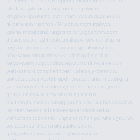
sarmiento.spb.su
extelopedia.ru
lammin-suo.spb.ru
iskatour.spb.ru
snpi.org.ru
running-line.ru
krygeva-spa.ru
chel.net.ru
rust-loco.ru
dugshop.ru
hl-beta.spb.ru
school494.spb.ru
mymubaby.ru
epoha-metalband.ru
ngr.spb.ru
rusgosnews.com
dieselvostok.ru
24hostel.msk.ru
w-dev.ru
f-ship.ru
regsmi.ru
filmnetwork.ru
malinasp.ru
kinosvin.ru
h2o-salon.ru
malutkayork.ru
deltaprim.spb.ru
tango-perm.ru
gooddir.ru
sgv.su
multiki-online.com
webkrasotki.com
cherinvest.ru
detskiy-ostrov.ru
ankou.spb.ru
alvesta1.ru
pdf-creator.ru
nix-files.org.ru
sakhatoday.ru
elektrikersymboler.ru
sputnikyes.ru
golf2club.msk.ru
aeforums.ru
zallclub.ru
multimodal.msk.ru
habaigry.ru
haikko.ru
sobakopedia.ru
isz-fest.ru
ewnc.info
screensaver-clock.net.ru
volnav.spb.ru
comnat.ru
npf.net.ru
7bit.pp.ru
kalugatur.ru
tesiaes.ru
card.com.ru
kazanka.spb.ru
gildiya-kuznecov.ru
kameryboavision.ru