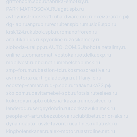
griffoncom.spb.ru
fabrika-emotsiy.ru
PARK-MATROSOVA.RU
agat.spb.ru
avtoyurist-moskva1.ru
hardware.org.ru
схема-авто.рф
dg-lab.ru
angrup.ru
recruiter.spb.ru
music8.spb.ru
krsk124.ru
kubok.spb.ru
romanofforex.ru
analitikaplus.ru
spyonline.ru
zosikamery.ru
sloboda-ural.pp.ru
AUTO-COM.SU
hohota.net
alimy.ru
online-z.com
aromat-vostoka.ru
otdelkaexp.ru
mobilvest.ru
bbd.net.ru
mebelshop.msk.ru
smp-forum.ru
bastion-td.ru
kosmoscreative.ru
avrmotors.ru
art-galadesign.ru
tiffany-c.ru
ecostep-samara.ru
d-p.spb.ru
галактика73.рф
sko.com.ru
davitamebel-spb.ru
fotsis.ru
tesiaes.ru
kokoroyari.spb.ru
blesna-kazan.ru
mossilver.ru
lenderoq.ru
sergeydobrin.ru
tochkazvuka.msk.ru
people-of-art.ru
bezzubova.ru
clubtibet.ru
orior-aks.ru
dynamoauto.ru
szk-favorit.ru
carlines.ru
flatnsk.ru
kingbolenskaner.ru
alex-motor.ru
astroline.net.ru