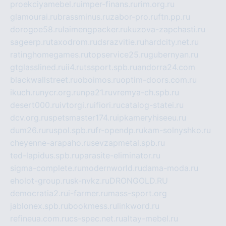
proekciyamebel.ru
imper-finans.ru
rim.org.ru
glamourai.ru
brassminus.ru
zabor-pro.ru
ftn.pp.ru
dorogoe58.ru
laimengpacker.ru
kuzova-zapchasti.ru
sageerp.ru
taxodrom.ru
dsrazvitie.ru
hardcity.net.ru
ratinghomegames.ru
topservice25.ru
gubernyan.ru
gtglasslined.ru
ii4.ru
tssport.spb.ru
andorra24.com
blackwallstreet.ru
oboimos.ru
optim-doors.com.ru
ikuch.ru
nycr.org.ru
npa21.ru
vremya-ch.spb.ru
desert000.ru
ivtorgi.ru
ifiori.ru
catalog-statei.ru
dcv.org.ru
spetsmaster174.ru
ipkameryhiseeu.ru
dum26.ru
ruspol.spb.ru
fr-opendp.ru
kam-solnyshko.ru
cheyenne-arapaho.ru
sevzapmetal.spb.ru
ted-lapidus.spb.ru
parasite-eliminator.ru
sigma-complete.ru
modernworld.ru
dama-moda.ru
eholot-group.ru
sk-nvkz.ru
DRONGOLD.RU
democratia2.ru
i-farmer.ru
mass-sport.org
jablonex.spb.ru
bookmess.ru
linkword.ru
refineua.com.ru
cs-spec.net.ru
altay-mebel.ru