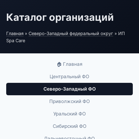
Каталог организаций
Главная
»
Северо-Западный федеральный округ
» ИП
Spa Care
🏠 Главная
Центральный ФО
Северо-Западный ФО
Приволжский ФО
Уральский ФО
Сибирский ФО
Дальневосточный ФО