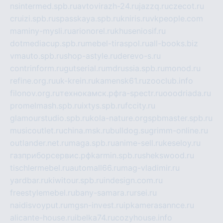
nsintermed.spb.ru
avtovirazh-24.ru
jazzq.ru
czecot.ru
cruizi.spb.ru
spasskaya.spb.ru
kniris.ru
vkpeople.com
maminy-mysli.ru
arionorel.ru
khuseniosif.ru
dotmediacup.spb.ru
mebel-tiraspol.ru
all-books.biz
vmauto.spb.ru
shop-astyle.ru
derevo-s.ru
contrinform.ru
gutserial.ru
mdrussia.spb.ru
monod.ru
refine.org.ru
uk-krein.ru
kamensk61.ru
zooclub.info
filonov.org.ru
технокамск.рф
ra-spectr.ru
ooodriada.ru
promelmash.spb.ru
ixtys.spb.ru
fccity.ru
glamourstudio.spb.ru
kola-nature.org
spbmaster.spb.ru
musicoutlet.ru
china.msk.ru
bulldog.su
grimm-online.ru
outlander.net.ru
maga.spb.ru
anime-sell.ru
keseloy.ru
газприборсервис.рф
karmin.spb.ru
shekswood.ru
tischlermebel.ru
automall66.ru
mag-vladimir.ru
yardbar.ru
kiwitour.spb.ru
indesign.com.ru
freestylemebel.ru
bany-samara.ru
rsei.ru
naidisvoyput.ru
mgsn-invest.ru
ipkamerasannce.ru
alicante-house.ru
ibelka74.ru
cozyhouse.info