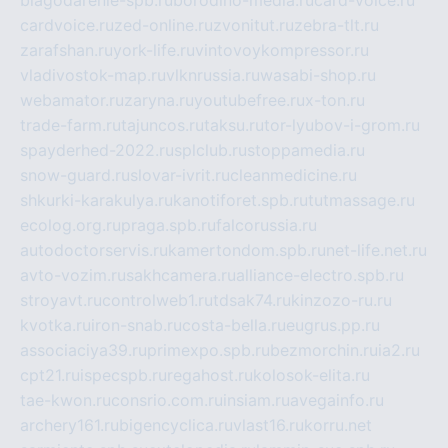
cardvoice.ru
zed-online.ru
zvonitut.ru
zebra-tlt.ru
zarafshan.ru
york-life.ru
vintovoykompressor.ru
vladivostok-map.ru
vlknrussia.ru
wasabi-shop.ru
webamator.ru
zaryna.ru
youtubefree.ru
x-ton.ru
trade-farm.ru
tajuncos.ru
taksu.ru
tor-lyubov-i-grom.ru
spayderhed-2022.ru
splclub.ru
stoppamedia.ru
snow-guard.ru
slovar-ivrit.ru
cleanmedicine.ru
shkurki-karakulya.ru
kanotiforet.spb.ru
tutmassage.ru
ecolog.org.ru
praga.spb.ru
falcorussia.ru
autodoctorservis.ru
kamertondom.spb.ru
net-life.net.ru
avto-vozim.ru
sakhcamera.ru
alliance-electro.spb.ru
stroyavt.ru
controlweb1.ru
tdsak74.ru
kinzozo-ru.ru
kvotka.ru
iron-snab.ru
costa-bella.ru
eugrus.pp.ru
associaciya39.ru
primexpo.spb.ru
bezmorchin.ru
ia2.ru
cpt21.ru
ispecspb.ru
regahost.ru
kolosok-elita.ru
tae-kwon.ru
consrio.com.ru
insiam.ru
avegainfo.ru
archery161.ru
bigencyclica.ru
vlast16.ru
korru.net