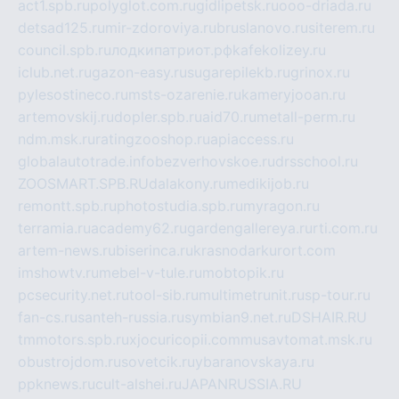
act1.spb.ru
polyglot.com.ru
gidlipetsk.ru
ooo-driada.ru
detsad125.ru
mir-zdoroviya.ru
bruslanovo.ru
siterem.ru
council.spb.ru
лодкипатриот.рф
kafekolizey.ru
iclub.net.ru
gazon-easy.ru
sugarepilekb.ru
grinox.ru
pylesostineco.ru
msts-ozarenie.ru
kameryjooan.ru
artemovskij.ru
dopler.spb.ru
aid70.ru
metall-perm.ru
ndm.msk.ru
ratingzooshop.ru
apiaccess.ru
globalautotrade.info
bezverhovskoe.ru
drsschool.ru
ZOOSMART.SPB.RU
dalakony.ru
medikijob.ru
remontt.spb.ru
photostudia.spb.ru
myragon.ru
terramia.ru
academy62.ru
gardengallereya.ru
rti.com.ru
artem-news.ru
biserinca.ru
krasnodarkurort.com
imshowtv.ru
mebel-v-tule.ru
mobtopik.ru
pcsecurity.net.ru
tool-sib.ru
multimetrunit.ru
sp-tour.ru
fan-cs.ru
santeh-russia.ru
symbian9.net.ru
DSHAIR.RU
tmmotors.spb.ru
xjocuricopii.com
musavtomat.msk.ru
obustrojdom.ru
sovetcik.ru
ybaranovskaya.ru
ppknews.ru
cult-alshei.ru
JAPANRUSSIA.RU