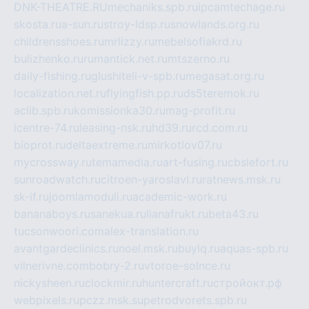
DNK-THEATRE.RU
mechaniks.spb.ru
ipcamtechage.ru
skosta.ru
a-sun.ru
stroy-ldsp.ru
snowlands.org.ru
childrensshoes.ru
mrlizzy.ru
mebelsofiakrd.ru
bulizhenko.ru
rumantick.net.ru
mtszerno.ru
daily-fishing.ru
glushiteli-v-spb.ru
megasat.org.ru
localization.net.ru
flyingfish.pp.ru
ds5teremok.ru
aclib.spb.ru
komissionka30.ru
mag-profit.ru
icentre-74.ru
leasing-nsk.ru
hd39.ru
rcd.com.ru
bioprot.ru
deltaextreme.ru
mirkotlov07.ru
mycrossway.ru
temamedia.ru
art-fusing.ru
cbslefort.ru
sunroadwatch.ru
citroen-yaroslavl.ru
ratnews.msk.ru
sk-if.ru
joomlamoduli.ru
academic-work.ru
bananaboys.ru
sanekua.ru
lianafrukt.ru
beta43.ru
tucsonwoori.com
alex-translation.ru
avantgardeclinics.ru
noel.msk.ru
buylq.ru
aquas-spb.ru
vilnerivne.com
bobry-2.ru
vtoroe-solnce.ru
nickysheen.ru
clockmir.ru
huntercraft.ru
стройокт.рф
webpixels.ru
pczz.msk.su
petrodvorets.spb.ru