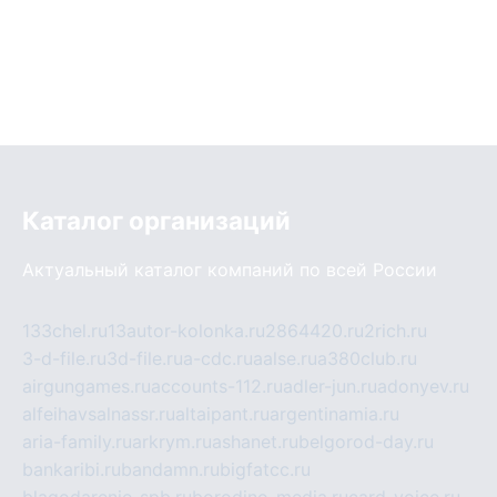
Каталог организаций
Актуальный каталог компаний по всей России
133chel.ru
13autor-kolonka.ru
2864420.ru
2rich.ru
3-d-file.ru
3d-file.ru
a-cdc.ru
aalse.ru
a380club.ru
airgungames.ru
accounts-112.ru
adler-jun.ru
adonyev.ru
alfeihavsalnassr.ru
altaipant.ru
argentinamia.ru
aria-family.ru
arkrym.ru
ashanet.ru
belgorod-day.ru
bankaribi.ru
bandamn.ru
bigfatcc.ru
blagodarenie-spb.ru
borodino-media.ru
card-voice.ru