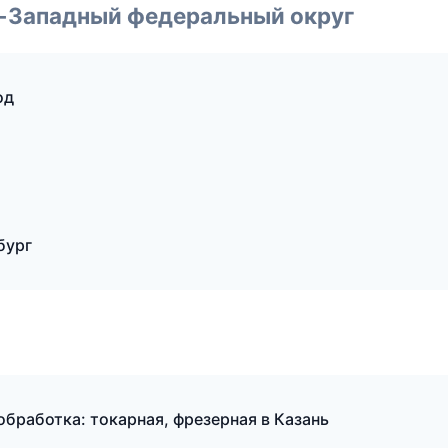
о-Западный федеральный округ
од
бург
бработка: токарная, фрезерная в Казань