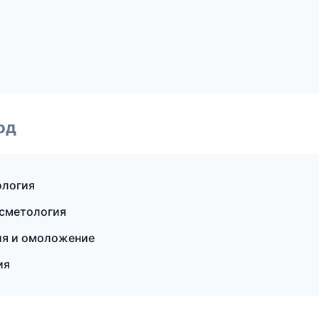
од
ология
осметология
ция и омоложение
ия