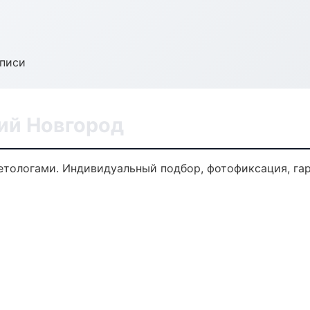
аписи
ий Новгород
тологами. Индивидуальный подбор, фотофиксация, гар