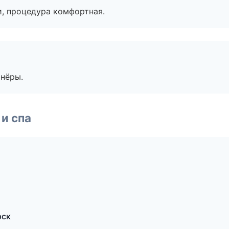
, процедура комфортная.
тнёры.
и спа
рск