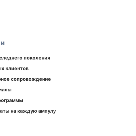
ми
следнего поколения
ых клиентов
урное сопровождение
риалы
программы
аты на каждую ампулу