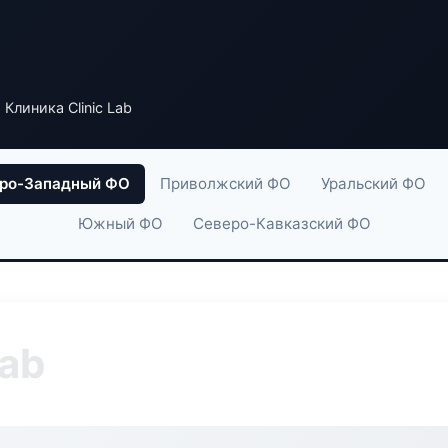
 Клиника Clinic Lab
ро-Западный ФО
Приволжский ФО
Уральский ФО
Южный ФО
Северо-Кавказский ФО
Lab