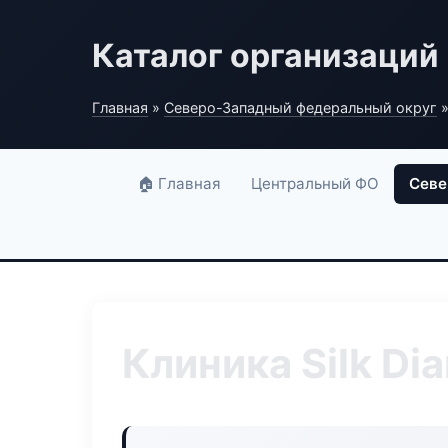
Каталог организаций
Главная
»
Северо-Западный федеральный округ
»
🏠 Главная
Центральный ФО
Севе
Клиника Silk Di