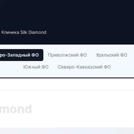
 Клиника Silk Diamond
ро-Западный ФО
Приволжский ФО
Уральский ФО
Южный ФО
Северо-Кавказский ФО
amond