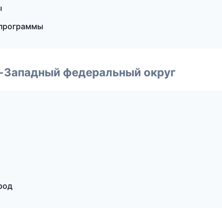
ы
 программы
о-Западный федеральный округ
род