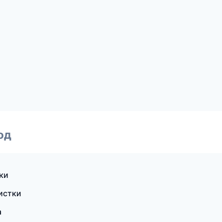
од
ки
истки
а