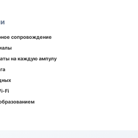
ми
урное сопровождение
риалы
аты на каждую ампулу
га
одных
i-Fi
образованием