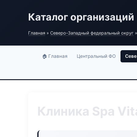
Каталог организаций
Главная
»
Северо-Западный федеральный округ
»
🏠 Главная
Центральный ФО
Севе
Клиника Spa Vit