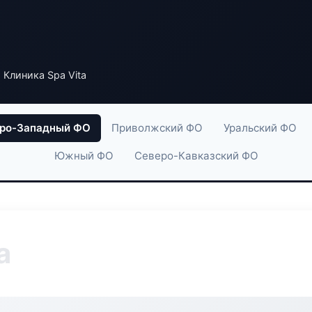
 Клиника Spa Vita
ро-Западный ФО
Приволжский ФО
Уральский ФО
Южный ФО
Северо-Кавказский ФО
a