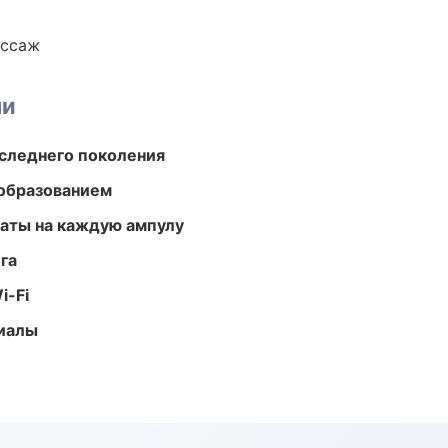
ассаж
ми
следнего поколения
образованием
аты на каждую ампулу
га
i-Fi
риалы