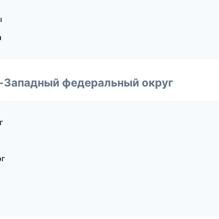
ы
а
о-Западный федеральный округ
г
рг