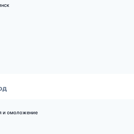
инск
од
ия и омоложение