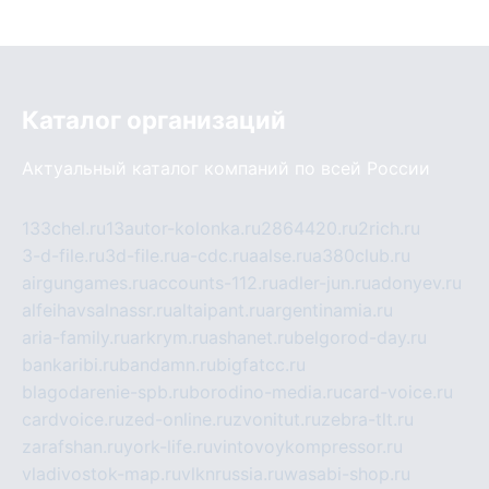
Каталог организаций
Актуальный каталог компаний по всей России
133chel.ru
13autor-kolonka.ru
2864420.ru
2rich.ru
3-d-file.ru
3d-file.ru
a-cdc.ru
aalse.ru
a380club.ru
airgungames.ru
accounts-112.ru
adler-jun.ru
adonyev.ru
alfeihavsalnassr.ru
altaipant.ru
argentinamia.ru
aria-family.ru
arkrym.ru
ashanet.ru
belgorod-day.ru
bankaribi.ru
bandamn.ru
bigfatcc.ru
blagodarenie-spb.ru
borodino-media.ru
card-voice.ru
cardvoice.ru
zed-online.ru
zvonitut.ru
zebra-tlt.ru
zarafshan.ru
york-life.ru
vintovoykompressor.ru
vladivostok-map.ru
vlknrussia.ru
wasabi-shop.ru