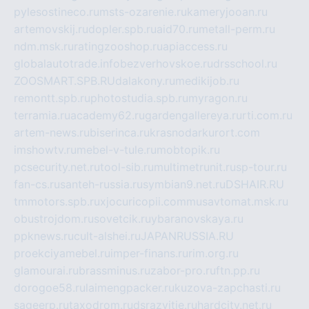
pylesostineco.ru
msts-ozarenie.ru
kameryjooan.ru
artemovskij.ru
dopler.spb.ru
aid70.ru
metall-perm.ru
ndm.msk.ru
ratingzooshop.ru
apiaccess.ru
globalautotrade.info
bezverhovskoe.ru
drsschool.ru
ZOOSMART.SPB.RU
dalakony.ru
medikijob.ru
remontt.spb.ru
photostudia.spb.ru
myragon.ru
terramia.ru
academy62.ru
gardengallereya.ru
rti.com.ru
artem-news.ru
biserinca.ru
krasnodarkurort.com
imshowtv.ru
mebel-v-tule.ru
mobtopik.ru
pcsecurity.net.ru
tool-sib.ru
multimetrunit.ru
sp-tour.ru
fan-cs.ru
santeh-russia.ru
symbian9.net.ru
DSHAIR.RU
tmmotors.spb.ru
xjocuricopii.com
musavtomat.msk.ru
obustrojdom.ru
sovetcik.ru
ybaranovskaya.ru
ppknews.ru
cult-alshei.ru
JAPANRUSSIA.RU
proekciyamebel.ru
imper-finans.ru
rim.org.ru
glamourai.ru
brassminus.ru
zabor-pro.ru
ftn.pp.ru
dorogoe58.ru
laimengpacker.ru
kuzova-zapchasti.ru
sageerp.ru
taxodrom.ru
dsrazvitie.ru
hardcity.net.ru