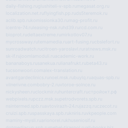
daily-fishing.ru
glushiteli-v-spb.ru
megasat.org.ru
localization.net.ru
flyingfish.pp.ru
ds5teremok.ru
aclib.spb.ru
komissionka30.ru
mag-profit.ru
icentre-74.ru
leasing-nsk.ru
hd39.ru
rcd.com.ru
bioprot.ru
deltaextreme.ru
mirkotlov07.ru
mycrossway.ru
temamedia.ru
art-fusing.ru
cbslefort.ru
sunroadwatch.ru
citroen-yaroslavl.ru
ratnews.msk.ru
sk-if.ru
joomlamoduli.ru
academic-work.ru
bananaboys.ru
sanekua.ru
lianafrukt.ru
beta43.ru
tucsonwoori.com
alex-translation.ru
avantgardeclinics.ru
noel.msk.ru
buylq.ru
aquas-spb.ru
vilnerivne.com
bobry-2.ru
vtoroe-solnce.ru
nickysheen.ru
clockmir.ru
huntercraft.ru
стройокт.рф
webpixels.ru
pczz.msk.su
petrodvorets.spb.ru
nsintermed.spb.ru
avtovirazh-24.ru
jazzq.ru
czecot.ru
cruizi.spb.ru
spasskaya.spb.ru
kniris.ru
vkpeople.com
maminy-mysli.ru
arionorel.ru
khuseniosif.ru
dotmediacup.spb.ru
mebel-tiraspol.ru
all-books.biz