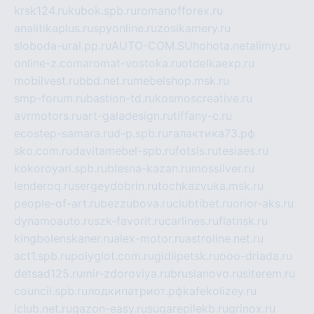
krsk124.ru
kubok.spb.ru
romanofforex.ru
analitikaplus.ru
spyonline.ru
zosikamery.ru
sloboda-ural.pp.ru
AUTO-COM.SU
hohota.net
alimy.ru
online-z.com
aromat-vostoka.ru
otdelkaexp.ru
mobilvest.ru
bbd.net.ru
mebelshop.msk.ru
smp-forum.ru
bastion-td.ru
kosmoscreative.ru
avrmotors.ru
art-galadesign.ru
tiffany-c.ru
ecostep-samara.ru
d-p.spb.ru
галактика73.рф
sko.com.ru
davitamebel-spb.ru
fotsis.ru
tesiaes.ru
kokoroyari.spb.ru
blesna-kazan.ru
mossilver.ru
lenderoq.ru
sergeydobrin.ru
tochkazvuka.msk.ru
people-of-art.ru
bezzubova.ru
clubtibet.ru
orior-aks.ru
dynamoauto.ru
szk-favorit.ru
carlines.ru
flatnsk.ru
kingbolenskaner.ru
alex-motor.ru
astroline.net.ru
act1.spb.ru
polyglot.com.ru
gidlipetsk.ru
ooo-driada.ru
detsad125.ru
mir-zdoroviya.ru
bruslanovo.ru
siterem.ru
council.spb.ru
лодкипатриот.рф
kafekolizey.ru
iclub.net.ru
gazon-easy.ru
sugarepilekb.ru
grinox.ru