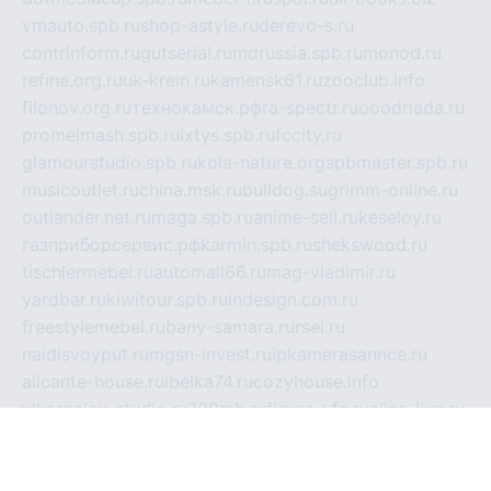
vmauto.spb.ru
shop-astyle.ru
derevo-s.ru
contrinform.ru
gutserial.ru
mdrussia.spb.ru
monod.ru
refine.org.ru
uk-krein.ru
kamensk61.ru
zooclub.info
filonov.org.ru
технокамск.рф
ra-spectr.ru
ooodriada.ru
promelmash.spb.ru
ixtys.spb.ru
fccity.ru
glamourstudio.spb.ru
kola-nature.org
spbmaster.spb.ru
musicoutlet.ru
china.msk.ru
bulldog.su
grimm-online.ru
outlander.net.ru
maga.spb.ru
anime-sell.ru
keseloy.ru
газприборсервис.рф
karmin.spb.ru
shekswood.ru
tischlermebel.ru
automall66.ru
mag-vladimir.ru
yardbar.ru
kiwitour.spb.ru
indesign.com.ru
freestylemebel.ru
bany-samara.ru
rsei.ru
naidisvoyput.ru
mgsn-invest.ru
ipkamerasannce.ru
alicante-house.ru
ibelka74.ru
cozyhouse.info
vlkargalev-studio.ru
700mb.ru
figura-ufa.ru
alina-live.ru
belarusiannews.ru
womenknow.ru
dos-vniimk.ru
sega.net.ru
dv.net.ru
phenomenonsofhistory.com
telesputnik.net.ru
wall.pp.ru
pylesosroidmi.ru