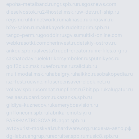
epoha-metalband.ru
ngr.spb.ru
rusgosnews.com
dieselvostok.ru
24hostel.msk.ru
w-dev.ru
f-ship.ru
regsmi.ru
filmnetwork.ru
malinasp.ru
kinosvin.ru
h2o-salon.ru
malutkayork.ru
deltaprim.spb.ru
tango-perm.ru
gooddir.ru
sgv.su
multiki-online.com
webkrasotki.com
cherinvest.ru
detskiy-ostrov.ru
ankou.spb.ru
alvesta1.ru
pdf-creator.ru
nix-files.org.ru
sakhatoday.ru
elektrikersymboler.ru
sputnikyes.ru
golf2club.msk.ru
aeforums.ru
zallclub.ru
multimodal.msk.ru
habaigry.ru
haikko.ru
sobakopedia.ru
isz-fest.ru
ewnc.info
screensaver-clock.net.ru
volnav.spb.ru
comnat.ru
npf.net.ru
7bit.pp.ru
kalugatur.ru
tesiaes.ru
card.com.ru
kazanka.spb.ru
gildiya-kuznecov.ru
kameryboavision.ru
griffoncom.spb.ru
fabrika-emotsiy.ru
PARK-MATROSOVA.RU
agat.spb.ru
avtoyurist-moskva1.ru
hardware.org.ru
схема-авто.рф
dg-lab.ru
angrup.ru
recruiter.spb.ru
music8.spb.ru