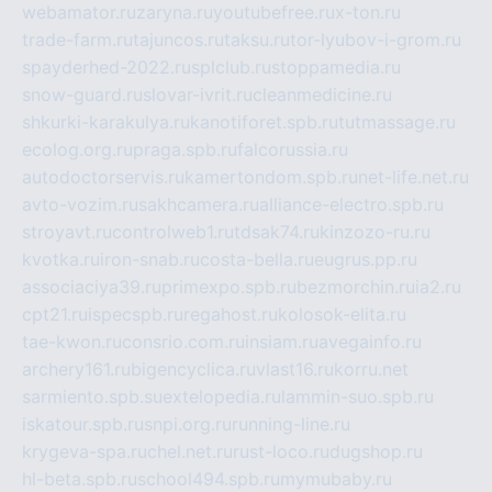
webamator.ru
zaryna.ru
youtubefree.ru
x-ton.ru
trade-farm.ru
tajuncos.ru
taksu.ru
tor-lyubov-i-grom.ru
spayderhed-2022.ru
splclub.ru
stoppamedia.ru
snow-guard.ru
slovar-ivrit.ru
cleanmedicine.ru
shkurki-karakulya.ru
kanotiforet.spb.ru
tutmassage.ru
ecolog.org.ru
praga.spb.ru
falcorussia.ru
autodoctorservis.ru
kamertondom.spb.ru
net-life.net.ru
avto-vozim.ru
sakhcamera.ru
alliance-electro.spb.ru
stroyavt.ru
controlweb1.ru
tdsak74.ru
kinzozo-ru.ru
kvotka.ru
iron-snab.ru
costa-bella.ru
eugrus.pp.ru
associaciya39.ru
primexpo.spb.ru
bezmorchin.ru
ia2.ru
cpt21.ru
ispecspb.ru
regahost.ru
kolosok-elita.ru
tae-kwon.ru
consrio.com.ru
insiam.ru
avegainfo.ru
archery161.ru
bigencyclica.ru
vlast16.ru
korru.net
sarmiento.spb.su
extelopedia.ru
lammin-suo.spb.ru
iskatour.spb.ru
snpi.org.ru
running-line.ru
krygeva-spa.ru
chel.net.ru
rust-loco.ru
dugshop.ru
hl-beta.spb.ru
school494.spb.ru
mymubaby.ru