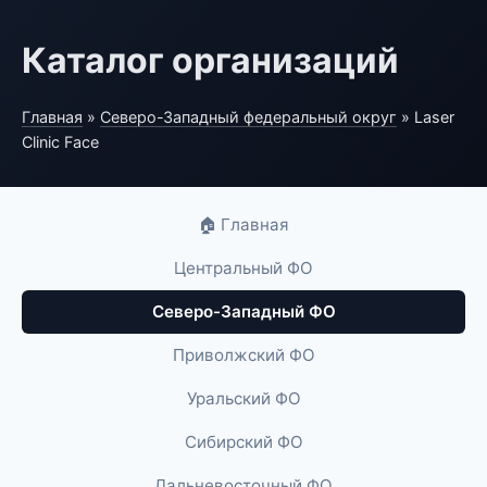
Каталог организаций
Главная
»
Северо-Западный федеральный округ
» Laser
Clinic Face
🏠 Главная
Центральный ФО
Северо-Западный ФО
Приволжский ФО
Уральский ФО
Сибирский ФО
Дальневосточный ФО