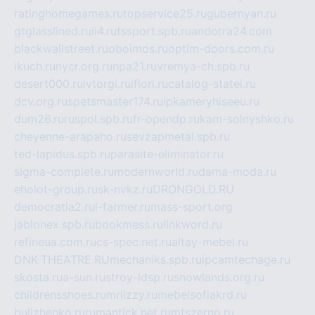
ratinghomegames.ru
topservice25.ru
gubernyan.ru
gtglasslined.ru
ii4.ru
tssport.spb.ru
andorra24.com
blackwallstreet.ru
oboimos.ru
optim-doors.com.ru
ikuch.ru
nycr.org.ru
npa21.ru
vremya-ch.spb.ru
desert000.ru
ivtorgi.ru
ifiori.ru
catalog-statei.ru
dcv.org.ru
spetsmaster174.ru
ipkameryhiseeu.ru
dum26.ru
ruspol.spb.ru
fr-opendp.ru
kam-solnyshko.ru
cheyenne-arapaho.ru
sevzapmetal.spb.ru
ted-lapidus.spb.ru
parasite-eliminator.ru
sigma-complete.ru
modernworld.ru
dama-moda.ru
eholot-group.ru
sk-nvkz.ru
DRONGOLD.RU
democratia2.ru
i-farmer.ru
mass-sport.org
jablonex.spb.ru
bookmess.ru
linkword.ru
refineua.com.ru
cs-spec.net.ru
altay-mebel.ru
DNK-THEATRE.RU
mechaniks.spb.ru
ipcamtechage.ru
skosta.ru
a-sun.ru
stroy-ldsp.ru
snowlands.org.ru
childrensshoes.ru
mrlizzy.ru
mebelsofiakrd.ru
bulizhenko.ru
rumantick.net.ru
mtszerno.ru