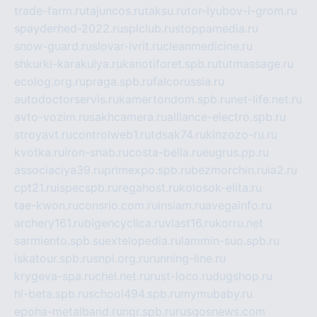
trade-farm.ru
tajuncos.ru
taksu.ru
tor-lyubov-i-grom.ru
spayderhed-2022.ru
splclub.ru
stoppamedia.ru
snow-guard.ru
slovar-ivrit.ru
cleanmedicine.ru
shkurki-karakulya.ru
kanotiforet.spb.ru
tutmassage.ru
ecolog.org.ru
praga.spb.ru
falcorussia.ru
autodoctorservis.ru
kamertondom.spb.ru
net-life.net.ru
avto-vozim.ru
sakhcamera.ru
alliance-electro.spb.ru
stroyavt.ru
controlweb1.ru
tdsak74.ru
kinzozo-ru.ru
kvotka.ru
iron-snab.ru
costa-bella.ru
eugrus.pp.ru
associaciya39.ru
primexpo.spb.ru
bezmorchin.ru
ia2.ru
cpt21.ru
ispecspb.ru
regahost.ru
kolosok-elita.ru
tae-kwon.ru
consrio.com.ru
insiam.ru
avegainfo.ru
archery161.ru
bigencyclica.ru
vlast16.ru
korru.net
sarmiento.spb.su
extelopedia.ru
lammin-suo.spb.ru
iskatour.spb.ru
snpi.org.ru
running-line.ru
krygeva-spa.ru
chel.net.ru
rust-loco.ru
dugshop.ru
hl-beta.spb.ru
school494.spb.ru
mymubaby.ru
epoha-metalband.ru
ngr.spb.ru
rusgosnews.com