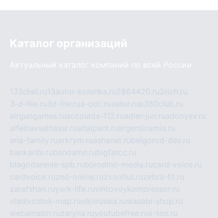
Каталог организаций
Актуальный каталог компаний по всей России
133chel.ru
13autor-kolonka.ru
2864420.ru
2rich.ru
3-d-file.ru
3d-file.ru
a-cdc.ru
aalse.ru
a380club.ru
airgungames.ru
accounts-112.ru
adler-jun.ru
adonyev.ru
alfeihavsalnassr.ru
altaipant.ru
argentinamia.ru
aria-family.ru
arkrym.ru
ashanet.ru
belgorod-day.ru
bankaribi.ru
bandamn.ru
bigfatcc.ru
blagodarenie-spb.ru
borodino-media.ru
card-voice.ru
cardvoice.ru
zed-online.ru
zvonitut.ru
zebra-tlt.ru
zarafshan.ru
york-life.ru
vintovoykompressor.ru
vladivostok-map.ru
vlknrussia.ru
wasabi-shop.ru
webamator.ru
zaryna.ru
youtubefree.ru
x-ton.ru