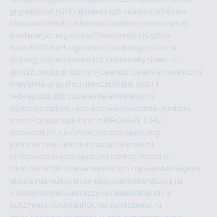
gtglasslined.ru
ii4.ru
tssport.spb.ru
andorra24.com
blackwallstreet.ru
oboimos.ru
optim-doors.com.ru
ikuch.ru
nycr.org.ru
npa21.ru
vremya-ch.spb.ru
desert000.ru
ivtorgi.ru
ifiori.ru
catalog-statei.ru
dcv.org.ru
spetsmaster174.ru
ipkameryhiseeu.ru
dum26.ru
ruspol.spb.ru
fr-opendp.ru
kam-solnyshko.ru
cheyenne-arapaho.ru
sevzapmetal.spb.ru
ted-lapidus.spb.ru
parasite-eliminator.ru
sigma-complete.ru
modernworld.ru
dama-moda.ru
eholot-group.ru
sk-nvkz.ru
DRONGOLD.RU
democratia2.ru
i-farmer.ru
mass-sport.org
jablonex.spb.ru
bookmess.ru
linkword.ru
refineua.com.ru
cs-spec.net.ru
altay-mebel.ru
DNK-THEATRE.RU
mechaniks.spb.ru
ipcamtechage.ru
skosta.ru
a-sun.ru
stroy-ldsp.ru
snowlands.org.ru
childrensshoes.ru
mrlizzy.ru
mebelsofiakrd.ru
bulizhenko.ru
rumantick.net.ru
mtszerno.ru