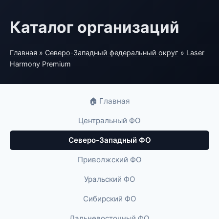
Каталог организаций
Главная
»
Северо-Западный федеральный округ
» Laser
Harmony Premium
🏠 Главная
Центральный ФО
Северо-Западный ФО
Приволжский ФО
Уральский ФО
Сибирский ФО
Дальневосточный ФО