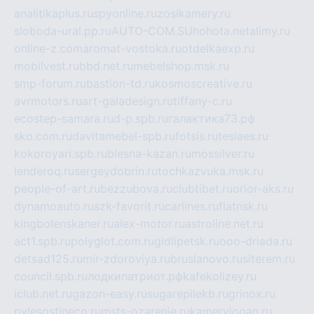
analitikaplus.ru
spyonline.ru
zosikamery.ru
sloboda-ural.pp.ru
AUTO-COM.SU
hohota.net
alimy.ru
online-z.com
aromat-vostoka.ru
otdelkaexp.ru
mobilvest.ru
bbd.net.ru
mebelshop.msk.ru
smp-forum.ru
bastion-td.ru
kosmoscreative.ru
avrmotors.ru
art-galadesign.ru
tiffany-c.ru
ecostep-samara.ru
d-p.spb.ru
галактика73.рф
sko.com.ru
davitamebel-spb.ru
fotsis.ru
tesiaes.ru
kokoroyari.spb.ru
blesna-kazan.ru
mossilver.ru
lenderoq.ru
sergeydobrin.ru
tochkazvuka.msk.ru
people-of-art.ru
bezzubova.ru
clubtibet.ru
orior-aks.ru
dynamoauto.ru
szk-favorit.ru
carlines.ru
flatnsk.ru
kingbolenskaner.ru
alex-motor.ru
astroline.net.ru
act1.spb.ru
polyglot.com.ru
gidlipetsk.ru
ooo-driada.ru
detsad125.ru
mir-zdoroviya.ru
bruslanovo.ru
siterem.ru
council.spb.ru
лодкипатриот.рф
kafekolizey.ru
iclub.net.ru
gazon-easy.ru
sugarepilekb.ru
grinox.ru
pylesostineco.ru
msts-ozarenie.ru
kameryjooan.ru