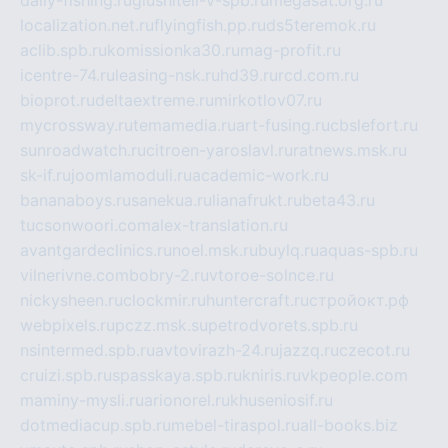
daily-fishing.ru
glushiteli-v-spb.ru
megasat.org.ru
localization.net.ru
flyingfish.pp.ru
ds5teremok.ru
aclib.spb.ru
komissionka30.ru
mag-profit.ru
icentre-74.ru
leasing-nsk.ru
hd39.ru
rcd.com.ru
bioprot.ru
deltaextreme.ru
mirkotlov07.ru
mycrossway.ru
temamedia.ru
art-fusing.ru
cbslefort.ru
sunroadwatch.ru
citroen-yaroslavl.ru
ratnews.msk.ru
sk-if.ru
joomlamoduli.ru
academic-work.ru
bananaboys.ru
sanekua.ru
lianafrukt.ru
beta43.ru
tucsonwoori.com
alex-translation.ru
avantgardeclinics.ru
noel.msk.ru
buylq.ru
aquas-spb.ru
vilnerivne.com
bobry-2.ru
vtoroe-solnce.ru
nickysheen.ru
clockmir.ru
huntercraft.ru
стройокт.рф
webpixels.ru
pczz.msk.su
petrodvorets.spb.ru
nsintermed.spb.ru
avtovirazh-24.ru
jazzq.ru
czecot.ru
cruizi.spb.ru
spasskaya.spb.ru
kniris.ru
vkpeople.com
maminy-mysli.ru
arionorel.ru
khuseniosif.ru
dotmediacup.spb.ru
mebel-tiraspol.ru
all-books.biz