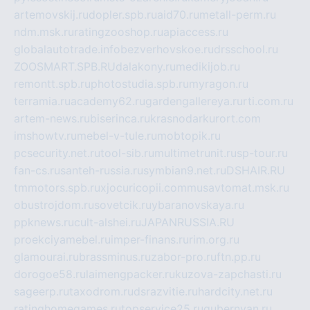
artemovskij.ru
dopler.spb.ru
aid70.ru
metall-perm.ru
ndm.msk.ru
ratingzooshop.ru
apiaccess.ru
globalautotrade.info
bezverhovskoe.ru
drsschool.ru
ZOOSMART.SPB.RU
dalakony.ru
medikijob.ru
remontt.spb.ru
photostudia.spb.ru
myragon.ru
terramia.ru
academy62.ru
gardengallereya.ru
rti.com.ru
artem-news.ru
biserinca.ru
krasnodarkurort.com
imshowtv.ru
mebel-v-tule.ru
mobtopik.ru
pcsecurity.net.ru
tool-sib.ru
multimetrunit.ru
sp-tour.ru
fan-cs.ru
santeh-russia.ru
symbian9.net.ru
DSHAIR.RU
tmmotors.spb.ru
xjocuricopii.com
musavtomat.msk.ru
obustrojdom.ru
sovetcik.ru
ybaranovskaya.ru
ppknews.ru
cult-alshei.ru
JAPANRUSSIA.RU
proekciyamebel.ru
imper-finans.ru
rim.org.ru
glamourai.ru
brassminus.ru
zabor-pro.ru
ftn.pp.ru
dorogoe58.ru
laimengpacker.ru
kuzova-zapchasti.ru
sageerp.ru
taxodrom.ru
dsrazvitie.ru
hardcity.net.ru
ratinghomegames.ru
topservice25.ru
gubernyan.ru