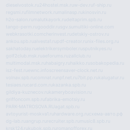
dieselvostok.ru
24hostel.msk.ru
w-dev.ru
f-ship.ru
regsmi.ru
filmnetwork.ru
malinasp.ru
kinosvin.ru
h2o-salon.ru
malutkayork.ru
deltaprim.spb.ru
tango-perm.ru
gooddir.ru
sgv.su
multiki-online.com
webkrasotki.com
cherinvest.ru
detskiy-ostrov.ru
ankou.spb.ru
alvesta1.ru
pdf-creator.ru
nix-files.org.ru
sakhatoday.ru
elektrikersymboler.ru
sputnikyes.ru
golf2club.msk.ru
aeforums.ru
zallclub.ru
multimodal.msk.ru
habaigry.ru
haikko.ru
sobakopedia.ru
isz-fest.ru
ewnc.info
screensaver-clock.net.ru
volnav.spb.ru
comnat.ru
npf.net.ru
7bit.pp.ru
kalugatur.ru
tesiaes.ru
card.com.ru
kazanka.spb.ru
gildiya-kuznecov.ru
kameryboavision.ru
griffoncom.spb.ru
fabrika-emotsiy.ru
PARK-MATROSOVA.RU
agat.spb.ru
avtoyurist-moskva1.ru
hardware.org.ru
схема-авто.рф
dg-lab.ru
angrup.ru
recruiter.spb.ru
music8.spb.ru
krsk124.ru
kubok.spb.ru
romanofforex.ru