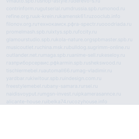
vmauto.spb.ru
shop-astyle.ru
derevo-s.ru
contrinform.ru
gutserial.ru
mdrussia.spb.ru
monod.ru
refine.org.ru
uk-krein.ru
kamensk61.ru
zooclub.info
filonov.org.ru
технокамск.рф
ra-spectr.ru
ooodriada.ru
promelmash.spb.ru
ixtys.spb.ru
fccity.ru
glamourstudio.spb.ru
kola-nature.org
spbmaster.spb.ru
musicoutlet.ru
china.msk.ru
bulldog.su
grimm-online.ru
outlander.net.ru
maga.spb.ru
anime-sell.ru
keseloy.ru
газприборсервис.рф
karmin.spb.ru
shekswood.ru
tischlermebel.ru
automall66.ru
mag-vladimir.ru
yardbar.ru
kiwitour.spb.ru
indesign.com.ru
freestylemebel.ru
bany-samara.ru
rsei.ru
naidisvoyput.ru
mgsn-invest.ru
ipkamerasannce.ru
alicante-house.ru
ibelka74.ru
cozyhouse.info
vlkargalev-studio.ru
700mb.ru
figura-ufa.ru
alina-live.ru
belarusiannews.ru
womenknow.ru
dos-vniimk.ru
sega.net.ru
dv.net.ru
phenomenonsofhistory.com
telesputnik.net.ru
wall.pp.ru
pylesosroidmi.ru