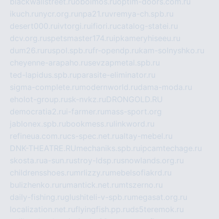
blackwallstreet.ru
oboimos.ru
optim-doors.com.ru
ikuch.ru
nycr.org.ru
npa21.ru
vremya-ch.spb.ru
desert000.ru
ivtorgi.ru
ifiori.ru
catalog-statei.ru
dcv.org.ru
spetsmaster174.ru
ipkameryhiseeu.ru
dum26.ru
ruspol.spb.ru
fr-opendp.ru
kam-solnyshko.ru
cheyenne-arapaho.ru
sevzapmetal.spb.ru
ted-lapidus.spb.ru
parasite-eliminator.ru
sigma-complete.ru
modernworld.ru
dama-moda.ru
eholot-group.ru
sk-nvkz.ru
DRONGOLD.RU
democratia2.ru
i-farmer.ru
mass-sport.org
jablonex.spb.ru
bookmess.ru
linkword.ru
refineua.com.ru
cs-spec.net.ru
altay-mebel.ru
DNK-THEATRE.RU
mechaniks.spb.ru
ipcamtechage.ru
skosta.ru
a-sun.ru
stroy-ldsp.ru
snowlands.org.ru
childrensshoes.ru
mrlizzy.ru
mebelsofiakrd.ru
bulizhenko.ru
rumantick.net.ru
mtszerno.ru
daily-fishing.ru
glushiteli-v-spb.ru
megasat.org.ru
localization.net.ru
flyingfish.pp.ru
ds5teremok.ru