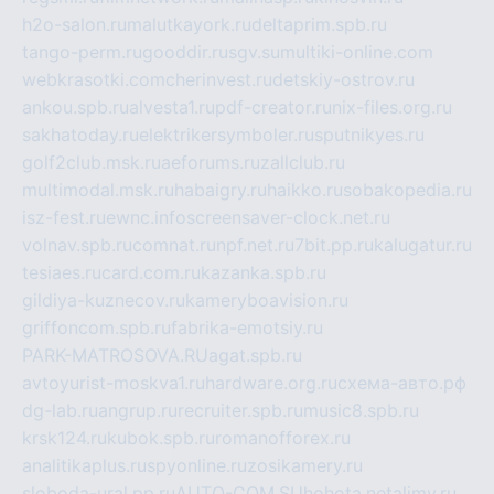
h2o-salon.ru
malutkayork.ru
deltaprim.spb.ru
tango-perm.ru
gooddir.ru
sgv.su
multiki-online.com
webkrasotki.com
cherinvest.ru
detskiy-ostrov.ru
ankou.spb.ru
alvesta1.ru
pdf-creator.ru
nix-files.org.ru
sakhatoday.ru
elektrikersymboler.ru
sputnikyes.ru
golf2club.msk.ru
aeforums.ru
zallclub.ru
multimodal.msk.ru
habaigry.ru
haikko.ru
sobakopedia.ru
isz-fest.ru
ewnc.info
screensaver-clock.net.ru
volnav.spb.ru
comnat.ru
npf.net.ru
7bit.pp.ru
kalugatur.ru
tesiaes.ru
card.com.ru
kazanka.spb.ru
gildiya-kuznecov.ru
kameryboavision.ru
griffoncom.spb.ru
fabrika-emotsiy.ru
PARK-MATROSOVA.RU
agat.spb.ru
avtoyurist-moskva1.ru
hardware.org.ru
схема-авто.рф
dg-lab.ru
angrup.ru
recruiter.spb.ru
music8.spb.ru
krsk124.ru
kubok.spb.ru
romanofforex.ru
analitikaplus.ru
spyonline.ru
zosikamery.ru
sloboda-ural.pp.ru
AUTO-COM.SU
hohota.net
alimy.ru