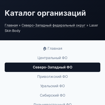
Каталог организаций
Главная
»
Северо-Западный федеральный округ
» Laser
Skin Body
🏠 Главная
Центральный ФО
Северо-Западный ФО
Приволжский ФО
Уральский ФО
Сибирский ФО
Дальневосточный ФО