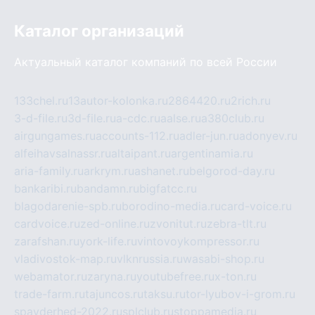
Каталог организаций
Актуальный каталог компаний по всей России
133chel.ru
13autor-kolonka.ru
2864420.ru
2rich.ru
3-d-file.ru
3d-file.ru
a-cdc.ru
aalse.ru
a380club.ru
airgungames.ru
accounts-112.ru
adler-jun.ru
adonyev.ru
alfeihavsalnassr.ru
altaipant.ru
argentinamia.ru
aria-family.ru
arkrym.ru
ashanet.ru
belgorod-day.ru
bankaribi.ru
bandamn.ru
bigfatcc.ru
blagodarenie-spb.ru
borodino-media.ru
card-voice.ru
cardvoice.ru
zed-online.ru
zvonitut.ru
zebra-tlt.ru
zarafshan.ru
york-life.ru
vintovoykompressor.ru
vladivostok-map.ru
vlknrussia.ru
wasabi-shop.ru
webamator.ru
zaryna.ru
youtubefree.ru
x-ton.ru
trade-farm.ru
tajuncos.ru
taksu.ru
tor-lyubov-i-grom.ru
spayderhed-2022.ru
splclub.ru
stoppamedia.ru