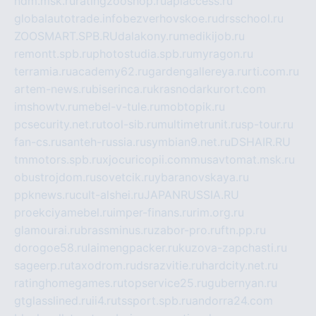
ndm.msk.ru
ratingzooshop.ru
apiaccess.ru
globalautotrade.info
bezverhovskoe.ru
drsschool.ru
ZOOSMART.SPB.RU
dalakony.ru
medikijob.ru
remontt.spb.ru
photostudia.spb.ru
myragon.ru
terramia.ru
academy62.ru
gardengallereya.ru
rti.com.ru
artem-news.ru
biserinca.ru
krasnodarkurort.com
imshowtv.ru
mebel-v-tule.ru
mobtopik.ru
pcsecurity.net.ru
tool-sib.ru
multimetrunit.ru
sp-tour.ru
fan-cs.ru
santeh-russia.ru
symbian9.net.ru
DSHAIR.RU
tmmotors.spb.ru
xjocuricopii.com
musavtomat.msk.ru
obustrojdom.ru
sovetcik.ru
ybaranovskaya.ru
ppknews.ru
cult-alshei.ru
JAPANRUSSIA.RU
proekciyamebel.ru
imper-finans.ru
rim.org.ru
glamourai.ru
brassminus.ru
zabor-pro.ru
ftn.pp.ru
dorogoe58.ru
laimengpacker.ru
kuzova-zapchasti.ru
sageerp.ru
taxodrom.ru
dsrazvitie.ru
hardcity.net.ru
ratinghomegames.ru
topservice25.ru
gubernyan.ru
gtglasslined.ru
ii4.ru
tssport.spb.ru
andorra24.com