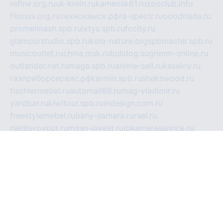
refine.org.ru
uk-krein.ru
kamensk61.ru
zooclub.info
filonov.org.ru
технокамск.рф
ra-spectr.ru
ooodriada.ru
promelmash.spb.ru
ixtys.spb.ru
fccity.ru
glamourstudio.spb.ru
kola-nature.org
spbmaster.spb.ru
musicoutlet.ru
china.msk.ru
bulldog.su
grimm-online.ru
outlander.net.ru
maga.spb.ru
anime-sell.ru
keseloy.ru
газприборсервис.рф
karmin.spb.ru
shekswood.ru
tischlermebel.ru
automall66.ru
mag-vladimir.ru
yardbar.ru
kiwitour.spb.ru
indesign.com.ru
freestylemebel.ru
bany-samara.ru
rsei.ru
naidisvoyput.ru
mgsn-invest.ru
ipkamerasannce.ru
alicante-house.ru
ibelka74.ru
cozyhouse.info
vlkargalev-studio.ru
700mb.ru
figura-ufa.ru
alina-live.ru
belarusiannews.ru
womenknow.ru
dos-vniimk.ru
sega.net.ru
dv.net.ru
phenomenonsofhistory.com
telesputnik.net.ru
wall.pp.ru
pylesosroidmi.ru
gtc-clan.ru
cligs.ru
bibikazap.ru
popova.org.ru
netwhistler.spb.ru
bellvil.ru
bonzon.ru
iss-vladik.ru