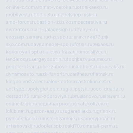
online-z.com
aromat-vostoka.ru
otdelkaexp.ru
mobilvest.ru
bbd.net.ru
mebelshop.msk.ru
smp-forum.ru
bastion-td.ru
kosmoscreative.ru
avrmotors.ru
art-galadesign.ru
tiffany-c.ru
ecostep-samara.ru
d-p.spb.ru
галактика73.рф
sko.com.ru
davitamebel-spb.ru
fotsis.ru
tesiaes.ru
kokoroyari.spb.ru
blesna-kazan.ru
mossilver.ru
lenderoq.ru
sergeydobrin.ru
tochkazvuka.msk.ru
people-of-art.ru
bezzubova.ru
clubtibet.ru
orior-aks.ru
dynamoauto.ru
szk-favorit.ru
carlines.ru
flatnsk.ru
kingbolenskaner.ru
alex-motor.ru
astroline.net.ru
act1.spb.ru
polyglot.com.ru
gidlipetsk.ru
ooo-driada.ru
detsad125.ru
mir-zdoroviya.ru
bruslanovo.ru
siterem.ru
council.spb.ru
лодкипатриот.рф
kafekolizey.ru
iclub.net.ru
gazon-easy.ru
sugarepilekb.ru
grinox.ru
pylesostineco.ru
msts-ozarenie.ru
kameryjooan.ru
artemovskij.ru
dopler.spb.ru
aid70.ru
metall-perm.ru