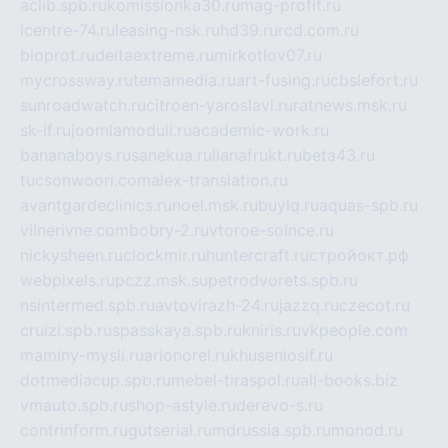
aclib.spb.ru
komissionka30.ru
mag-profit.ru
icentre-74.ru
leasing-nsk.ru
hd39.ru
rcd.com.ru
bioprot.ru
deltaextreme.ru
mirkotlov07.ru
mycrossway.ru
temamedia.ru
art-fusing.ru
cbslefort.ru
sunroadwatch.ru
citroen-yaroslavl.ru
ratnews.msk.ru
sk-if.ru
joomlamoduli.ru
academic-work.ru
bananaboys.ru
sanekua.ru
lianafrukt.ru
beta43.ru
tucsonwoori.com
alex-translation.ru
avantgardeclinics.ru
noel.msk.ru
buylq.ru
aquas-spb.ru
vilnerivne.com
bobry-2.ru
vtoroe-solnce.ru
nickysheen.ru
clockmir.ru
huntercraft.ru
стройокт.рф
webpixels.ru
pczz.msk.su
petrodvorets.spb.ru
nsintermed.spb.ru
avtovirazh-24.ru
jazzq.ru
czecot.ru
cruizi.spb.ru
spasskaya.spb.ru
kniris.ru
vkpeople.com
maminy-mysli.ru
arionorel.ru
khuseniosif.ru
dotmediacup.spb.ru
mebel-tiraspol.ru
all-books.biz
vmauto.spb.ru
shop-astyle.ru
derevo-s.ru
contrinform.ru
gutserial.ru
mdrussia.spb.ru
monod.ru