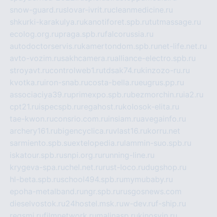
snow-guard.ru
slovar-ivrit.ru
cleanmedicine.ru
shkurki-karakulya.ru
kanotiforet.spb.ru
tutmassage.ru
ecolog.org.ru
praga.spb.ru
falcorussia.ru
autodoctorservis.ru
kamertondom.spb.ru
net-life.net.ru
avto-vozim.ru
sakhcamera.ru
alliance-electro.spb.ru
stroyavt.ru
controlweb1.ru
tdsak74.ru
kinzozo-ru.ru
kvotka.ru
iron-snab.ru
costa-bella.ru
eugrus.pp.ru
associaciya39.ru
primexpo.spb.ru
bezmorchin.ru
ia2.ru
cpt21.ru
ispecspb.ru
regahost.ru
kolosok-elita.ru
tae-kwon.ru
consrio.com.ru
insiam.ru
avegainfo.ru
archery161.ru
bigencyclica.ru
vlast16.ru
korru.net
sarmiento.spb.su
extelopedia.ru
lammin-suo.spb.ru
iskatour.spb.ru
snpi.org.ru
running-line.ru
krygeva-spa.ru
chel.net.ru
rust-loco.ru
dugshop.ru
hl-beta.spb.ru
school494.spb.ru
mymubaby.ru
epoha-metalband.ru
ngr.spb.ru
rusgosnews.com
dieselvostok.ru
24hostel.msk.ru
w-dev.ru
f-ship.ru
regsmi.ru
filmnetwork.ru
malinasp.ru
kinosvin.ru