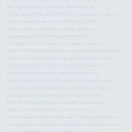
ted-lapidus.spb.ru
parasite-eliminator.ru
sigma-complete.ru
modernworld.ru
dama-moda.ru
eholot-group.ru
sk-nvkz.ru
DRONGOLD.RU
democratia2.ru
i-farmer.ru
mass-sport.org
jablonex.spb.ru
bookmess.ru
linkword.ru
refineua.com.ru
cs-spec.net.ru
altay-mebel.ru
DNK-THEATRE.RU
mechaniks.spb.ru
ipcamtechage.ru
skosta.ru
a-sun.ru
stroy-ldsp.ru
snowlands.org.ru
childrensshoes.ru
mrlizzy.ru
mebelsofiakrd.ru
bulizhenko.ru
rumantick.net.ru
mtszerno.ru
daily-fishing.ru
glushiteli-v-spb.ru
megasat.org.ru
localization.net.ru
flyingfish.pp.ru
ds5teremok.ru
aclib.spb.ru
komissionka30.ru
mag-profit.ru
icentre-74.ru
leasing-nsk.ru
hd39.ru
rcd.com.ru
bioprot.ru
deltaextreme.ru
mirkotlov07.ru
mycrossway.ru
temamedia.ru
art-fusing.ru
cbslefort.ru
sunroadwatch.ru
citroen-yaroslavl.ru
ratnews.msk.ru
sk-if.ru
joomlamoduli.ru
academic-work.ru