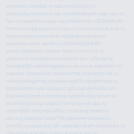
imshowtv.ru
mebel-v-tule.ru
mobtopik.ru
pcsecurity.net.ru
tool-sib.ru
multimetrunit.ru
sp-tour.ru
fan-cs.ru
santeh-russia.ru
symbian9.net.ru
DSHAIR.RU
tmmotors.spb.ru
xjocuricopii.com
musavtomat.msk.ru
obustrojdom.ru
sovetcik.ru
ybaranovskaya.ru
ppknews.ru
cult-alshei.ru
JAPANRUSSIA.RU
proekciyamebel.ru
imper-finans.ru
rim.org.ru
glamourai.ru
brassminus.ru
zabor-pro.ru
ftn.pp.ru
dorogoe58.ru
laimengpacker.ru
kuzova-zapchasti.ru
sageerp.ru
taxodrom.ru
dsrazvitie.ru
hardcity.net.ru
ratinghomegames.ru
topservice25.ru
gubernyan.ru
gtglasslined.ru
ii4.ru
tssport.spb.ru
andorra24.com
blackwallstreet.ru
oboimos.ru
optim-doors.com.ru
ikuch.ru
nycr.org.ru
npa21.ru
vremya-ch.spb.ru
desert000.ru
ivtorgi.ru
ifiori.ru
catalog-statei.ru
dcv.org.ru
spetsmaster174.ru
ipkameryhiseeu.ru
dum26.ru
ruspol.spb.ru
fr-opendp.ru
kam-solnyshko.ru
cheyenne-arapaho.ru
sevzapmetal.spb.ru