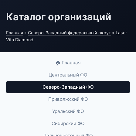
Каталог организаций
Главная
»
Северо-Западный федеральный округ
» Laser
Vita Diamond
🏠 Главная
Центральный ФО
Северо-Западный ФО
Приволжский ФО
Уральский ФО
Сибирский ФО
Дальневосточный ФО