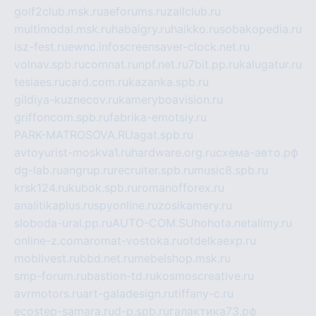
golf2club.msk.ru
aeforums.ru
zallclub.ru
multimodal.msk.ru
habaigry.ru
haikko.ru
sobakopedia.ru
isz-fest.ru
ewnc.info
screensaver-clock.net.ru
volnav.spb.ru
comnat.ru
npf.net.ru
7bit.pp.ru
kalugatur.ru
tesiaes.ru
card.com.ru
kazanka.spb.ru
gildiya-kuznecov.ru
kameryboavision.ru
griffoncom.spb.ru
fabrika-emotsiy.ru
PARK-MATROSOVA.RU
agat.spb.ru
avtoyurist-moskva1.ru
hardware.org.ru
схема-авто.рф
dg-lab.ru
angrup.ru
recruiter.spb.ru
music8.spb.ru
krsk124.ru
kubok.spb.ru
romanofforex.ru
analitikaplus.ru
spyonline.ru
zosikamery.ru
sloboda-ural.pp.ru
AUTO-COM.SU
hohota.net
alimy.ru
online-z.com
aromat-vostoka.ru
otdelkaexp.ru
mobilvest.ru
bbd.net.ru
mebelshop.msk.ru
smp-forum.ru
bastion-td.ru
kosmoscreative.ru
avrmotors.ru
art-galadesign.ru
tiffany-c.ru
ecostep-samara.ru
d-p.spb.ru
галактика73.рф