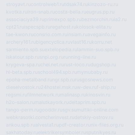
stroyavt.ru
controlweb1.ru
tdsak74.ru
kinzozo-ru.ru
kvotka.ru
iron-snab.ru
costa-bella.ru
eugrus.pp.ru
associaciya39.ru
primexpo.spb.ru
bezmorchin.ru
ia2.ru
cpt21.ru
ispecspb.ru
regahost.ru
kolosok-elita.ru
tae-kwon.ru
consrio.com.ru
insiam.ru
avegainfo.ru
archery161.ru
bigencyclica.ru
vlast16.ru
korru.net
sarmiento.spb.su
extelopedia.ru
lammin-suo.spb.ru
iskatour.spb.ru
snpi.org.ru
running-line.ru
krygeva-spa.ru
chel.net.ru
rust-loco.ru
dugshop.ru
hl-beta.spb.ru
school494.spb.ru
mymubaby.ru
epoha-metalband.ru
ngr.spb.ru
rusgosnews.com
dieselvostok.ru
24hostel.msk.ru
w-dev.ru
f-ship.ru
regsmi.ru
filmnetwork.ru
malinasp.ru
kinosvin.ru
h2o-salon.ru
malutkayork.ru
deltaprim.spb.ru
tango-perm.ru
gooddir.ru
sgv.su
multiki-online.com
webkrasotki.com
cherinvest.ru
detskiy-ostrov.ru
ankou.spb.ru
alvesta1.ru
pdf-creator.ru
nix-files.org.ru
sakhatoday.ru
elektrikersymboler.ru
sputnikyes.ru