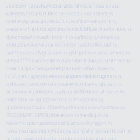
sko.com.ru
davitamebel-spb.ru
fotsis.ru
tesiaes.ru
kokoroyari.spb.ru
blesna-kazan.ru
mossilver.ru
lenderoq.ru
sergeydobrin.ru
tochkazvuka.msk.ru
people-of-art.ru
bezzubova.ru
clubtibet.ru
orior-aks.ru
dynamoauto.ru
szk-favorit.ru
carlines.ru
flatnsk.ru
kingbolenskaner.ru
alex-motor.ru
astroline.net.ru
act1.spb.ru
polyglot.com.ru
gidlipetsk.ru
ooo-driada.ru
detsad125.ru
mir-zdoroviya.ru
bruslanovo.ru
siterem.ru
council.spb.ru
лодкипатриот.рф
kafekolizey.ru
iclub.net.ru
gazon-easy.ru
sugarepilekb.ru
grinox.ru
pylesostineco.ru
msts-ozarenie.ru
kameryjooan.ru
artemovskij.ru
dopler.spb.ru
aid70.ru
metall-perm.ru
ndm.msk.ru
ratingzooshop.ru
apiaccess.ru
globalautotrade.info
bezverhovskoe.ru
drsschool.ru
ZOOSMART.SPB.RU
dalakony.ru
medikijob.ru
remontt.spb.ru
photostudia.spb.ru
myragon.ru
terramia.ru
academy62.ru
gardengallereya.ru
rti.com.ru
artem-news.ru
biserinca.ru
krasnodarkurort.com