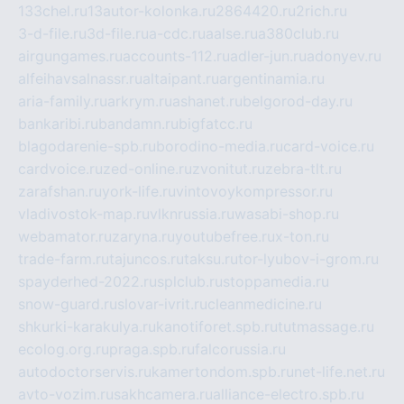
133chel.ru
13autor-kolonka.ru
2864420.ru
2rich.ru
3-d-file.ru
3d-file.ru
a-cdc.ru
aalse.ru
a380club.ru
airgungames.ru
accounts-112.ru
adler-jun.ru
adonyev.ru
alfeihavsalnassr.ru
altaipant.ru
argentinamia.ru
aria-family.ru
arkrym.ru
ashanet.ru
belgorod-day.ru
bankaribi.ru
bandamn.ru
bigfatcc.ru
blagodarenie-spb.ru
borodino-media.ru
card-voice.ru
cardvoice.ru
zed-online.ru
zvonitut.ru
zebra-tlt.ru
zarafshan.ru
york-life.ru
vintovoykompressor.ru
vladivostok-map.ru
vlknrussia.ru
wasabi-shop.ru
webamator.ru
zaryna.ru
youtubefree.ru
x-ton.ru
trade-farm.ru
tajuncos.ru
taksu.ru
tor-lyubov-i-grom.ru
spayderhed-2022.ru
splclub.ru
stoppamedia.ru
snow-guard.ru
slovar-ivrit.ru
cleanmedicine.ru
shkurki-karakulya.ru
kanotiforet.spb.ru
tutmassage.ru
ecolog.org.ru
praga.spb.ru
falcorussia.ru
autodoctorservis.ru
kamertondom.spb.ru
net-life.net.ru
avto-vozim.ru
sakhcamera.ru
alliance-electro.spb.ru