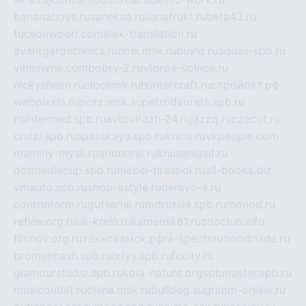
bananaboys.ru
sanekua.ru
lianafrukt.ru
beta43.ru
tucsonwoori.com
alex-translation.ru
avantgardeclinics.ru
noel.msk.ru
buylq.ru
aquas-spb.ru
vilnerivne.com
bobry-2.ru
vtoroe-solnce.ru
nickysheen.ru
clockmir.ru
huntercraft.ru
стройокт.рф
webpixels.ru
pczz.msk.su
petrodvorets.spb.ru
nsintermed.spb.ru
avtovirazh-24.ru
jazzq.ru
czecot.ru
cruizi.spb.ru
spasskaya.spb.ru
kniris.ru
vkpeople.com
maminy-mysli.ru
arionorel.ru
khuseniosif.ru
dotmediacup.spb.ru
mebel-tiraspol.ru
all-books.biz
vmauto.spb.ru
shop-astyle.ru
derevo-s.ru
contrinform.ru
gutserial.ru
mdrussia.spb.ru
monod.ru
refine.org.ru
uk-krein.ru
kamensk61.ru
zooclub.info
filonov.org.ru
технокамск.рф
ra-spectr.ru
ooodriada.ru
promelmash.spb.ru
ixtys.spb.ru
fccity.ru
glamourstudio.spb.ru
kola-nature.org
spbmaster.spb.ru
musicoutlet.ru
china.msk.ru
bulldog.su
grimm-online.ru