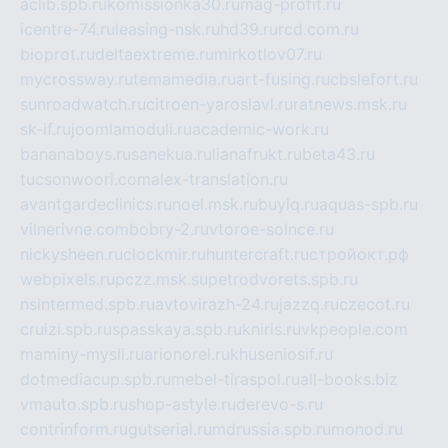
aclib.spb.ru
komissionka30.ru
mag-profit.ru
icentre-74.ru
leasing-nsk.ru
hd39.ru
rcd.com.ru
bioprot.ru
deltaextreme.ru
mirkotlov07.ru
mycrossway.ru
temamedia.ru
art-fusing.ru
cbslefort.ru
sunroadwatch.ru
citroen-yaroslavl.ru
ratnews.msk.ru
sk-if.ru
joomlamoduli.ru
academic-work.ru
bananaboys.ru
sanekua.ru
lianafrukt.ru
beta43.ru
tucsonwoori.com
alex-translation.ru
avantgardeclinics.ru
noel.msk.ru
buylq.ru
aquas-spb.ru
vilnerivne.com
bobry-2.ru
vtoroe-solnce.ru
nickysheen.ru
clockmir.ru
huntercraft.ru
стройокт.рф
webpixels.ru
pczz.msk.su
petrodvorets.spb.ru
nsintermed.spb.ru
avtovirazh-24.ru
jazzq.ru
czecot.ru
cruizi.spb.ru
spasskaya.spb.ru
kniris.ru
vkpeople.com
maminy-mysli.ru
arionorel.ru
khuseniosif.ru
dotmediacup.spb.ru
mebel-tiraspol.ru
all-books.biz
vmauto.spb.ru
shop-astyle.ru
derevo-s.ru
contrinform.ru
gutserial.ru
mdrussia.spb.ru
monod.ru