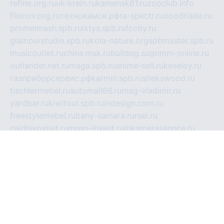
refine.org.ru
uk-krein.ru
kamensk61.ru
zooclub.info
filonov.org.ru
технокамск.рф
ra-spectr.ru
ooodriada.ru
promelmash.spb.ru
ixtys.spb.ru
fccity.ru
glamourstudio.spb.ru
kola-nature.org
spbmaster.spb.ru
musicoutlet.ru
china.msk.ru
bulldog.su
grimm-online.ru
outlander.net.ru
maga.spb.ru
anime-sell.ru
keseloy.ru
газприборсервис.рф
karmin.spb.ru
shekswood.ru
tischlermebel.ru
automall66.ru
mag-vladimir.ru
yardbar.ru
kiwitour.spb.ru
indesign.com.ru
freestylemebel.ru
bany-samara.ru
rsei.ru
naidisvoyput.ru
mgsn-invest.ru
ipkamerasannce.ru
alicante-house.ru
ibelka74.ru
cozyhouse.info
vlkargalev-studio.ru
700mb.ru
figura-ufa.ru
alina-live.ru
belarusiannews.ru
womenknow.ru
dos-vniimk.ru
sega.net.ru
dv.net.ru
phenomenonsofhistory.com
telesputnik.net.ru
wall.pp.ru
pylesosroidmi.ru
gtc-clan.ru
cligs.ru
bibikazap.ru
popova.org.ru
netwhistler.spb.ru
bellvil.ru
bonzon.ru
iss-vladik.ru