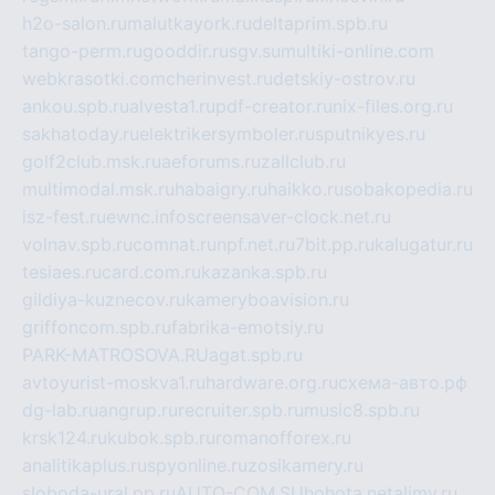
h2o-salon.ru
malutkayork.ru
deltaprim.spb.ru
tango-perm.ru
gooddir.ru
sgv.su
multiki-online.com
webkrasotki.com
cherinvest.ru
detskiy-ostrov.ru
ankou.spb.ru
alvesta1.ru
pdf-creator.ru
nix-files.org.ru
sakhatoday.ru
elektrikersymboler.ru
sputnikyes.ru
golf2club.msk.ru
aeforums.ru
zallclub.ru
multimodal.msk.ru
habaigry.ru
haikko.ru
sobakopedia.ru
isz-fest.ru
ewnc.info
screensaver-clock.net.ru
volnav.spb.ru
comnat.ru
npf.net.ru
7bit.pp.ru
kalugatur.ru
tesiaes.ru
card.com.ru
kazanka.spb.ru
gildiya-kuznecov.ru
kameryboavision.ru
griffoncom.spb.ru
fabrika-emotsiy.ru
PARK-MATROSOVA.RU
agat.spb.ru
avtoyurist-moskva1.ru
hardware.org.ru
схема-авто.рф
dg-lab.ru
angrup.ru
recruiter.spb.ru
music8.spb.ru
krsk124.ru
kubok.spb.ru
romanofforex.ru
analitikaplus.ru
spyonline.ru
zosikamery.ru
sloboda-ural.pp.ru
AUTO-COM.SU
hohota.net
alimy.ru