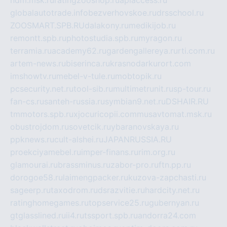
ndm.msk.ru
ratingzooshop.ru
apiaccess.ru
globalautotrade.info
bezverhovskoe.ru
drsschool.ru
ZOOSMART.SPB.RU
dalakony.ru
medikijob.ru
remontt.spb.ru
photostudia.spb.ru
myragon.ru
terramia.ru
academy62.ru
gardengallereya.ru
rti.com.ru
artem-news.ru
biserinca.ru
krasnodarkurort.com
imshowtv.ru
mebel-v-tule.ru
mobtopik.ru
pcsecurity.net.ru
tool-sib.ru
multimetrunit.ru
sp-tour.ru
fan-cs.ru
santeh-russia.ru
symbian9.net.ru
DSHAIR.RU
tmmotors.spb.ru
xjocuricopii.com
musavtomat.msk.ru
obustrojdom.ru
sovetcik.ru
ybaranovskaya.ru
ppknews.ru
cult-alshei.ru
JAPANRUSSIA.RU
proekciyamebel.ru
imper-finans.ru
rim.org.ru
glamourai.ru
brassminus.ru
zabor-pro.ru
ftn.pp.ru
dorogoe58.ru
laimengpacker.ru
kuzova-zapchasti.ru
sageerp.ru
taxodrom.ru
dsrazvitie.ru
hardcity.net.ru
ratinghomegames.ru
topservice25.ru
gubernyan.ru
gtglasslined.ru
ii4.ru
tssport.spb.ru
andorra24.com