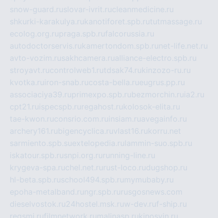
snow-guard.ru
slovar-ivrit.ru
cleanmedicine.ru
shkurki-karakulya.ru
kanotiforet.spb.ru
tutmassage.ru
ecolog.org.ru
praga.spb.ru
falcorussia.ru
autodoctorservis.ru
kamertondom.spb.ru
net-life.net.ru
avto-vozim.ru
sakhcamera.ru
alliance-electro.spb.ru
stroyavt.ru
controlweb1.ru
tdsak74.ru
kinzozo-ru.ru
kvotka.ru
iron-snab.ru
costa-bella.ru
eugrus.pp.ru
associaciya39.ru
primexpo.spb.ru
bezmorchin.ru
ia2.ru
cpt21.ru
ispecspb.ru
regahost.ru
kolosok-elita.ru
tae-kwon.ru
consrio.com.ru
insiam.ru
avegainfo.ru
archery161.ru
bigencyclica.ru
vlast16.ru
korru.net
sarmiento.spb.su
extelopedia.ru
lammin-suo.spb.ru
iskatour.spb.ru
snpi.org.ru
running-line.ru
krygeva-spa.ru
chel.net.ru
rust-loco.ru
dugshop.ru
hl-beta.spb.ru
school494.spb.ru
mymubaby.ru
epoha-metalband.ru
ngr.spb.ru
rusgosnews.com
dieselvostok.ru
24hostel.msk.ru
w-dev.ru
f-ship.ru
regsmi.ru
filmnetwork.ru
malinasp.ru
kinosvin.ru