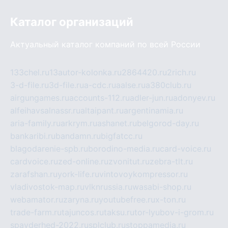
Каталог организаций
Актуальный каталог компаний по всей России
133chel.ru
13autor-kolonka.ru
2864420.ru
2rich.ru
3-d-file.ru
3d-file.ru
a-cdc.ru
aalse.ru
a380club.ru
airgungames.ru
accounts-112.ru
adler-jun.ru
adonyev.ru
alfeihavsalnassr.ru
altaipant.ru
argentinamia.ru
aria-family.ru
arkrym.ru
ashanet.ru
belgorod-day.ru
bankaribi.ru
bandamn.ru
bigfatcc.ru
blagodarenie-spb.ru
borodino-media.ru
card-voice.ru
cardvoice.ru
zed-online.ru
zvonitut.ru
zebra-tlt.ru
zarafshan.ru
york-life.ru
vintovoykompressor.ru
vladivostok-map.ru
vlknrussia.ru
wasabi-shop.ru
webamator.ru
zaryna.ru
youtubefree.ru
x-ton.ru
trade-farm.ru
tajuncos.ru
taksu.ru
tor-lyubov-i-grom.ru
spayderhed-2022.ru
splclub.ru
stoppamedia.ru