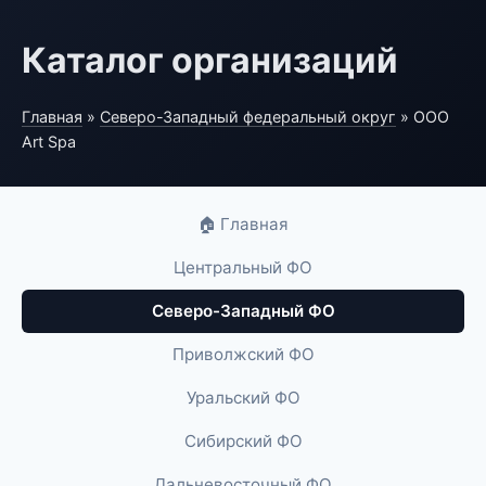
Каталог организаций
Главная
»
Северо-Западный федеральный округ
» ООО
Art Spa
🏠 Главная
Центральный ФО
Северо-Западный ФО
Приволжский ФО
Уральский ФО
Сибирский ФО
Дальневосточный ФО