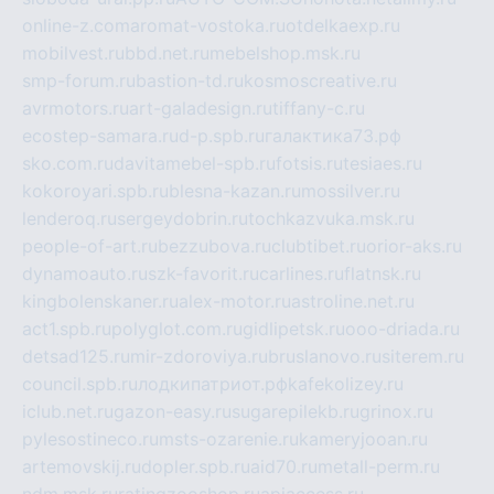
online-z.com
aromat-vostoka.ru
otdelkaexp.ru
mobilvest.ru
bbd.net.ru
mebelshop.msk.ru
smp-forum.ru
bastion-td.ru
kosmoscreative.ru
avrmotors.ru
art-galadesign.ru
tiffany-c.ru
ecostep-samara.ru
d-p.spb.ru
галактика73.рф
sko.com.ru
davitamebel-spb.ru
fotsis.ru
tesiaes.ru
kokoroyari.spb.ru
blesna-kazan.ru
mossilver.ru
lenderoq.ru
sergeydobrin.ru
tochkazvuka.msk.ru
people-of-art.ru
bezzubova.ru
clubtibet.ru
orior-aks.ru
dynamoauto.ru
szk-favorit.ru
carlines.ru
flatnsk.ru
kingbolenskaner.ru
alex-motor.ru
astroline.net.ru
act1.spb.ru
polyglot.com.ru
gidlipetsk.ru
ooo-driada.ru
detsad125.ru
mir-zdoroviya.ru
bruslanovo.ru
siterem.ru
council.spb.ru
лодкипатриот.рф
kafekolizey.ru
iclub.net.ru
gazon-easy.ru
sugarepilekb.ru
grinox.ru
pylesostineco.ru
msts-ozarenie.ru
kameryjooan.ru
artemovskij.ru
dopler.spb.ru
aid70.ru
metall-perm.ru