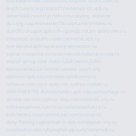
blackwallstreet.ru
oboimos.ru
optim-doors.com.ru
ikuch.ru
nycr.org.ru
npa21.ru
vremya-ch.spb.ru
desert000.ru
ivtorgi.ru
ifiori.ru
catalog-statei.ru
dcv.org.ru
spetsmaster174.ru
ipkameryhiseeu.ru
dum26.ru
ruspol.spb.ru
fr-opendp.ru
kam-solnyshko.ru
cheyenne-arapaho.ru
sevzapmetal.spb.ru
ted-lapidus.spb.ru
parasite-eliminator.ru
sigma-complete.ru
modernworld.ru
dama-moda.ru
eholot-group.ru
sk-nvkz.ru
DRONGOLD.RU
democratia2.ru
i-farmer.ru
mass-sport.org
jablonex.spb.ru
bookmess.ru
linkword.ru
refineua.com.ru
cs-spec.net.ru
altay-mebel.ru
DNK-THEATRE.RU
mechaniks.spb.ru
ipcamtechage.ru
skosta.ru
a-sun.ru
stroy-ldsp.ru
snowlands.org.ru
childrensshoes.ru
mrlizzy.ru
mebelsofiakrd.ru
bulizhenko.ru
rumantick.net.ru
mtszerno.ru
daily-fishing.ru
glushiteli-v-spb.ru
megasat.org.ru
localization.net.ru
flyingfish.pp.ru
ds5teremok.ru