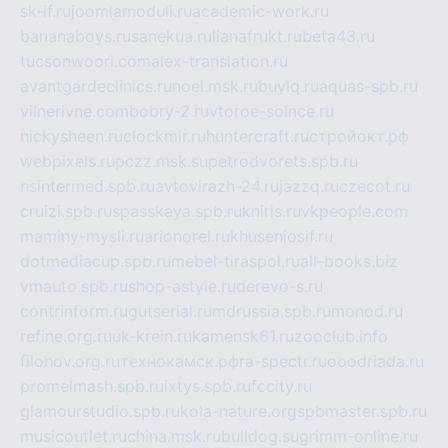
sk-if.ru
joomlamoduli.ru
academic-work.ru
bananaboys.ru
sanekua.ru
lianafrukt.ru
beta43.ru
tucsonwoori.com
alex-translation.ru
avantgardeclinics.ru
noel.msk.ru
buylq.ru
aquas-spb.ru
vilnerivne.com
bobry-2.ru
vtoroe-solnce.ru
nickysheen.ru
clockmir.ru
huntercraft.ru
стройокт.рф
webpixels.ru
pczz.msk.su
petrodvorets.spb.ru
nsintermed.spb.ru
avtovirazh-24.ru
jazzq.ru
czecot.ru
cruizi.spb.ru
spasskaya.spb.ru
kniris.ru
vkpeople.com
maminy-mysli.ru
arionorel.ru
khuseniosif.ru
dotmediacup.spb.ru
mebel-tiraspol.ru
all-books.biz
vmauto.spb.ru
shop-astyle.ru
derevo-s.ru
contrinform.ru
gutserial.ru
mdrussia.spb.ru
monod.ru
refine.org.ru
uk-krein.ru
kamensk61.ru
zooclub.info
filonov.org.ru
технокамск.рф
ra-spectr.ru
ooodriada.ru
promelmash.spb.ru
ixtys.spb.ru
fccity.ru
glamourstudio.spb.ru
kola-nature.org
spbmaster.spb.ru
musicoutlet.ru
china.msk.ru
bulldog.su
grimm-online.ru