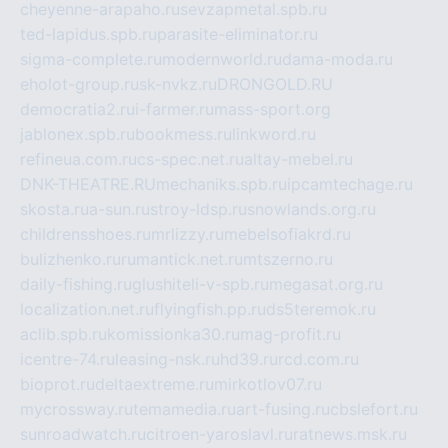
cheyenne-arapaho.ru
sevzapmetal.spb.ru
ted-lapidus.spb.ru
parasite-eliminator.ru
sigma-complete.ru
modernworld.ru
dama-moda.ru
eholot-group.ru
sk-nvkz.ru
DRONGOLD.RU
democratia2.ru
i-farmer.ru
mass-sport.org
jablonex.spb.ru
bookmess.ru
linkword.ru
refineua.com.ru
cs-spec.net.ru
altay-mebel.ru
DNK-THEATRE.RU
mechaniks.spb.ru
ipcamtechage.ru
skosta.ru
a-sun.ru
stroy-ldsp.ru
snowlands.org.ru
childrensshoes.ru
mrlizzy.ru
mebelsofiakrd.ru
bulizhenko.ru
rumantick.net.ru
mtszerno.ru
daily-fishing.ru
glushiteli-v-spb.ru
megasat.org.ru
localization.net.ru
flyingfish.pp.ru
ds5teremok.ru
aclib.spb.ru
komissionka30.ru
mag-profit.ru
icentre-74.ru
leasing-nsk.ru
hd39.ru
rcd.com.ru
bioprot.ru
deltaextreme.ru
mirkotlov07.ru
mycrossway.ru
temamedia.ru
art-fusing.ru
cbslefort.ru
sunroadwatch.ru
citroen-yaroslavl.ru
ratnews.msk.ru