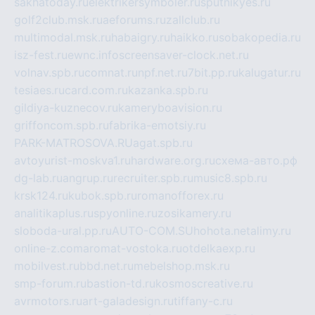
sakhatoday.ru
elektrikersymboler.ru
sputnikyes.ru
golf2club.msk.ru
aeforums.ru
zallclub.ru
multimodal.msk.ru
habaigry.ru
haikko.ru
sobakopedia.ru
isz-fest.ru
ewnc.info
screensaver-clock.net.ru
volnav.spb.ru
comnat.ru
npf.net.ru
7bit.pp.ru
kalugatur.ru
tesiaes.ru
card.com.ru
kazanka.spb.ru
gildiya-kuznecov.ru
kameryboavision.ru
griffoncom.spb.ru
fabrika-emotsiy.ru
PARK-MATROSOVA.RU
agat.spb.ru
avtoyurist-moskva1.ru
hardware.org.ru
схема-авто.рф
dg-lab.ru
angrup.ru
recruiter.spb.ru
music8.spb.ru
krsk124.ru
kubok.spb.ru
romanofforex.ru
analitikaplus.ru
spyonline.ru
zosikamery.ru
sloboda-ural.pp.ru
AUTO-COM.SU
hohota.net
alimy.ru
online-z.com
aromat-vostoka.ru
otdelkaexp.ru
mobilvest.ru
bbd.net.ru
mebelshop.msk.ru
smp-forum.ru
bastion-td.ru
kosmoscreative.ru
avrmotors.ru
art-galadesign.ru
tiffany-c.ru