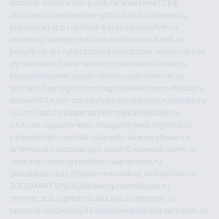
ecostep-samara.ru
d-p.spb.ru
галактика73.рф
sko.com.ru
davitamebel-spb.ru
fotsis.ru
tesiaes.ru
kokoroyari.spb.ru
blesna-kazan.ru
mossilver.ru
lenderoq.ru
sergeydobrin.ru
tochkazvuka.msk.ru
people-of-art.ru
bezzubova.ru
clubtibet.ru
orior-aks.ru
dynamoauto.ru
szk-favorit.ru
carlines.ru
flatnsk.ru
kingbolenskaner.ru
alex-motor.ru
astroline.net.ru
act1.spb.ru
polyglot.com.ru
gidlipetsk.ru
ooo-driada.ru
detsad125.ru
mir-zdoroviya.ru
bruslanovo.ru
siterem.ru
council.spb.ru
лодкипатриот.рф
kafekolizey.ru
iclub.net.ru
gazon-easy.ru
sugarepilekb.ru
grinox.ru
pylesostineco.ru
msts-ozarenie.ru
kameryjooan.ru
artemovskij.ru
dopler.spb.ru
aid70.ru
metall-perm.ru
ndm.msk.ru
ratingzooshop.ru
apiaccess.ru
globalautotrade.info
bezverhovskoe.ru
drsschool.ru
ZOOSMART.SPB.RU
dalakony.ru
medikijob.ru
remontt.spb.ru
photostudia.spb.ru
myragon.ru
terramia.ru
academy62.ru
gardengallereya.ru
rti.com.ru