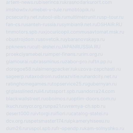
artem-news.ru
biserinca.ru
krasnodarkurort.com
imshowtv.ru
mebel-v-tule.ru
mobtopik.ru
pcsecurity.net.ru
tool-sib.ru
multimetrunit.ru
sp-tour.ru
fan-cs.ru
santeh-russia.ru
symbian9.net.ru
DSHAIR.RU
tmmotors.spb.ru
xjocuricopii.com
musavtomat.msk.ru
obustrojdom.ru
sovetcik.ru
ybaranovskaya.ru
ppknews.ru
cult-alshei.ru
JAPANRUSSIA.RU
proekciyamebel.ru
imper-finans.ru
rim.org.ru
glamourai.ru
brassminus.ru
zabor-pro.ru
ftn.pp.ru
dorogoe58.ru
laimengpacker.ru
kuzova-zapchasti.ru
sageerp.ru
taxodrom.ru
dsrazvitie.ru
hardcity.net.ru
ratinghomegames.ru
topservice25.ru
gubernyan.ru
gtglasslined.ru
ii4.ru
tssport.spb.ru
andorra24.com
blackwallstreet.ru
oboimos.ru
optim-doors.com.ru
ikuch.ru
nycr.org.ru
npa21.ru
vremya-ch.spb.ru
desert000.ru
ivtorgi.ru
ifiori.ru
catalog-statei.ru
dcv.org.ru
spetsmaster174.ru
ipkameryhiseeu.ru
dum26.ru
ruspol.spb.ru
fr-opendp.ru
kam-solnyshko.ru