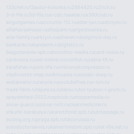
133chel.ru
13autor-kolonka.ru
2864420.ru
2rich.ru
3-d-file.ru
3d-file.ru
a-cdc.ru
aalse.ru
a380club.ru
airgungames.ru
accounts-112.ru
adler-jun.ru
adonyev.ru
alfeihavsalnassr.ru
altaipant.ru
argentinamia.ru
aria-family.ru
arkrym.ru
ashanet.ru
belgorod-day.ru
bankaribi.ru
bandamn.ru
bigfatcc.ru
blagodarenie-spb.ru
borodino-media.ru
card-voice.ru
cardvoice.ru
zed-online.ru
zvonitut.ru
zebra-tlt.ru
zarafshan.ru
york-life.ru
vintovoykompressor.ru
vladivostok-map.ru
vlknrussia.ru
wasabi-shop.ru
webamator.ru
zaryna.ru
youtubefree.ru
x-ton.ru
trade-farm.ru
tajuncos.ru
taksu.ru
tor-lyubov-i-grom.ru
spayderhed-2022.ru
splclub.ru
stoppamedia.ru
snow-guard.ru
slovar-ivrit.ru
cleanmedicine.ru
shkurki-karakulya.ru
kanotiforet.spb.ru
tutmassage.ru
ecolog.org.ru
praga.spb.ru
falcorussia.ru
autodoctorservis.ru
kamertondom.spb.ru
net-life.net.ru