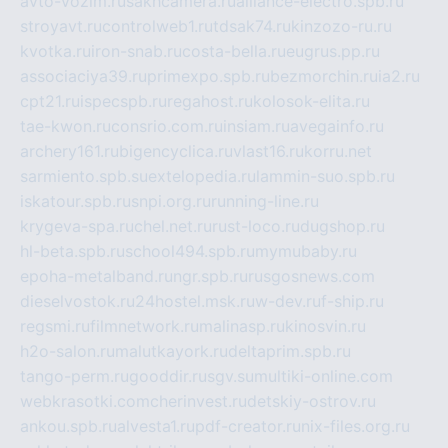
avto-vozim.ru
sakhcamera.ru
alliance-electro.spb.ru
stroyavt.ru
controlweb1.ru
tdsak74.ru
kinzozo-ru.ru
kvotka.ru
iron-snab.ru
costa-bella.ru
eugrus.pp.ru
associaciya39.ru
primexpo.spb.ru
bezmorchin.ru
ia2.ru
cpt21.ru
ispecspb.ru
regahost.ru
kolosok-elita.ru
tae-kwon.ru
consrio.com.ru
insiam.ru
avegainfo.ru
archery161.ru
bigencyclica.ru
vlast16.ru
korru.net
sarmiento.spb.su
extelopedia.ru
lammin-suo.spb.ru
iskatour.spb.ru
snpi.org.ru
running-line.ru
krygeva-spa.ru
chel.net.ru
rust-loco.ru
dugshop.ru
hl-beta.spb.ru
school494.spb.ru
mymubaby.ru
epoha-metalband.ru
ngr.spb.ru
rusgosnews.com
dieselvostok.ru
24hostel.msk.ru
w-dev.ru
f-ship.ru
regsmi.ru
filmnetwork.ru
malinasp.ru
kinosvin.ru
h2o-salon.ru
malutkayork.ru
deltaprim.spb.ru
tango-perm.ru
gooddir.ru
sgv.su
multiki-online.com
webkrasotki.com
cherinvest.ru
detskiy-ostrov.ru
ankou.spb.ru
alvesta1.ru
pdf-creator.ru
nix-files.org.ru