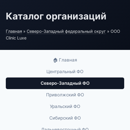
Каталог организаций
Главная
»
Северо-Западный федеральный округ
» ООО
Clinic Luxe
🏠 Главная
Центральный ФО
Северо-Западный ФО
Приволжский ФО
Уральский ФО
Сибирский ФО
Дальневосточный ФО