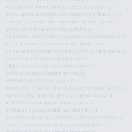
webkrasotki.com
cherinvest.ru
detskiy-ostrov.ru
ankou.spb.ru
alvesta1.ru
pdf-creator.ru
nix-files.org.ru
sakhatoday.ru
elektrikersymboler.ru
sputnikyes.ru
golf2club.msk.ru
aeforums.ru
zallclub.ru
multimodal.msk.ru
habaigry.ru
haikko.ru
sobakopedia.ru
isz-fest.ru
ewnc.info
screensaver-clock.net.ru
volnav.spb.ru
comnat.ru
npf.net.ru
7bit.pp.ru
kalugatur.ru
tesiaes.ru
card.com.ru
kazanka.spb.ru
gildiya-kuznecov.ru
kameryboavision.ru
griffoncom.spb.ru
fabrika-emotsiy.ru
PARK-MATROSOVA.RU
agat.spb.ru
avtoyurist-moskva1.ru
hardware.org.ru
схема-авто.рф
dg-lab.ru
angrup.ru
recruiter.spb.ru
music8.spb.ru
krsk124.ru
kubok.spb.ru
romanofforex.ru
analitikaplus.ru
spyonline.ru
zosikamery.ru
sloboda-ural.pp.ru
AUTO-COM.SU
hohota.net
alimy.ru
online-z.com
aromat-vostoka.ru
otdelkaexp.ru