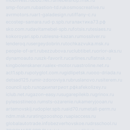
mobilvest.ru
bbd.net.ru
mebelshop.msk.ru
smp-forum.ru
bastion-td.ru
kosmoscreative.ru
avrmotors.ru
art-galadesign.ru
tiffany-c.ru
ecostep-samara.ru
d-p.spb.ru
галактика73.рф
sko.com.ru
davitamebel-spb.ru
fotsis.ru
tesiaes.ru
kokoroyari.spb.ru
blesna-kazan.ru
mossilver.ru
lenderoq.ru
sergeydobrin.ru
tochkazvuka.msk.ru
people-of-art.ru
bezzubova.ru
clubtibet.ru
orior-aks.ru
dynamoauto.ru
szk-favorit.ru
carlines.ru
flatnsk.ru
kingbolenskaner.ru
alex-motor.ru
astroline.net.ru
act1.spb.ru
polyglot.com.ru
gidlipetsk.ru
ooo-driada.ru
detsad125.ru
mir-zdoroviya.ru
bruslanovo.ru
siterem.ru
council.spb.ru
лодкипатриот.рф
kafekolizey.ru
iclub.net.ru
gazon-easy.ru
sugarepilekb.ru
grinox.ru
pylesostineco.ru
msts-ozarenie.ru
kameryjooan.ru
artemovskij.ru
dopler.spb.ru
aid70.ru
metall-perm.ru
ndm.msk.ru
ratingzooshop.ru
apiaccess.ru
globalautotrade.info
bezverhovskoe.ru
drsschool.ru