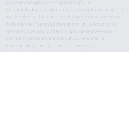
promelmash.spb.ru
ixtys.spb.ru
fccity.ru
glamourstudio.spb.ru
kola-nature.org
spbmaster.spb.ru
musicoutlet.ru
china.msk.ru
bulldog.su
grimm-online.ru
outlander.net.ru
maga.spb.ru
anime-sell.ru
keseloy.ru
газприборсервис.рф
karmin.spb.ru
shekswood.ru
tischlermebel.ru
automall66.ru
mag-vladimir.ru
yardbar.ru
kiwitour.spb.ru
indesign.com.ru
freestylemebel.ru
bany-samara.ru
rsei.ru
naidisvoyput.ru
mgsn-invest.ru
ipkamerasannce.ru
alicante-house.ru
ibelka74.ru
cozyhouse.info
vlkargalev-studio.ru
700mb.ru
figura-ufa.ru
alina-live.ru
belarusiannews.ru
womenknow.ru
dos-vniimk.ru
sega.net.ru
dv.net.ru
phenomenonsofhistory.com
telesputnik.net.ru
wall.pp.ru
pylesosroidmi.ru
gtc-clan.ru
cligs.ru
bibikazap.ru
popova.org.ru
netwhistler.spb.ru
bellvil.ru
bonzon.ru
iss-vladik.ru
defiparis.net.ru
las-gryzas.ru
amku.ru
electednews.spb.ru
feather.org.ru
spar72.ru
tankiigri.ru