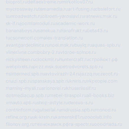
bioprot.ru
deltaextreme.ru
mirkotlov07.ru
mycrossway.ru
temamedia.ru
art-fusing.ru
cbslefort.ru
sunroadwatch.ru
citroen-yaroslavl.ru
ratnews.msk.ru
sk-if.ru
joomlamoduli.ru
academic-work.ru
bananaboys.ru
sanekua.ru
lianafrukt.ru
beta43.ru
tucsonwoori.com
alex-translation.ru
avantgardeclinics.ru
noel.msk.ru
buylq.ru
aquas-spb.ru
vilnerivne.com
bobry-2.ru
vtoroe-solnce.ru
nickysheen.ru
clockmir.ru
huntercraft.ru
стройокт.рф
webpixels.ru
pczz.msk.su
petrodvorets.spb.ru
nsintermed.spb.ru
avtovirazh-24.ru
jazzq.ru
czecot.ru
cruizi.spb.ru
spasskaya.spb.ru
kniris.ru
vkpeople.com
maminy-mysli.ru
arionorel.ru
khuseniosif.ru
dotmediacup.spb.ru
mebel-tiraspol.ru
all-books.biz
vmauto.spb.ru
shop-astyle.ru
derevo-s.ru
contrinform.ru
gutserial.ru
mdrussia.spb.ru
monod.ru
refine.org.ru
uk-krein.ru
kamensk61.ru
zooclub.info
filonov.org.ru
технокамск.рф
ra-spectr.ru
ooodriada.ru