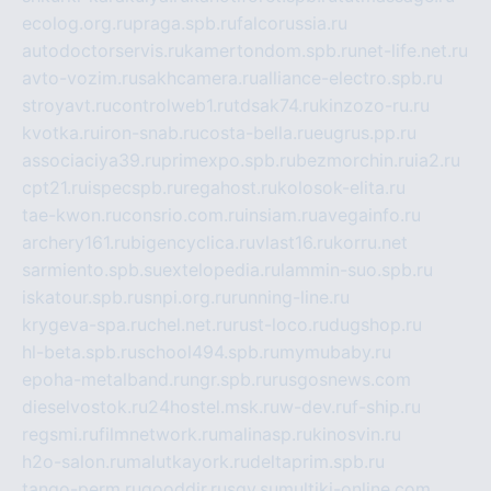
ecolog.org.ru
praga.spb.ru
falcorussia.ru
autodoctorservis.ru
kamertondom.spb.ru
net-life.net.ru
avto-vozim.ru
sakhcamera.ru
alliance-electro.spb.ru
stroyavt.ru
controlweb1.ru
tdsak74.ru
kinzozo-ru.ru
kvotka.ru
iron-snab.ru
costa-bella.ru
eugrus.pp.ru
associaciya39.ru
primexpo.spb.ru
bezmorchin.ru
ia2.ru
cpt21.ru
ispecspb.ru
regahost.ru
kolosok-elita.ru
tae-kwon.ru
consrio.com.ru
insiam.ru
avegainfo.ru
archery161.ru
bigencyclica.ru
vlast16.ru
korru.net
sarmiento.spb.su
extelopedia.ru
lammin-suo.spb.ru
iskatour.spb.ru
snpi.org.ru
running-line.ru
krygeva-spa.ru
chel.net.ru
rust-loco.ru
dugshop.ru
hl-beta.spb.ru
school494.spb.ru
mymubaby.ru
epoha-metalband.ru
ngr.spb.ru
rusgosnews.com
dieselvostok.ru
24hostel.msk.ru
w-dev.ru
f-ship.ru
regsmi.ru
filmnetwork.ru
malinasp.ru
kinosvin.ru
h2o-salon.ru
malutkayork.ru
deltaprim.spb.ru
tango-perm.ru
gooddir.ru
sgv.su
multiki-online.com