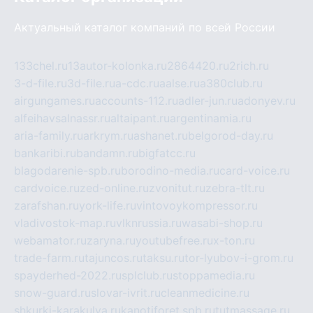
Актуальный каталог компаний по всей России
133chel.ru
13autor-kolonka.ru
2864420.ru
2rich.ru
3-d-file.ru
3d-file.ru
a-cdc.ru
aalse.ru
a380club.ru
airgungames.ru
accounts-112.ru
adler-jun.ru
adonyev.ru
alfeihavsalnassr.ru
altaipant.ru
argentinamia.ru
aria-family.ru
arkrym.ru
ashanet.ru
belgorod-day.ru
bankaribi.ru
bandamn.ru
bigfatcc.ru
blagodarenie-spb.ru
borodino-media.ru
card-voice.ru
cardvoice.ru
zed-online.ru
zvonitut.ru
zebra-tlt.ru
zarafshan.ru
york-life.ru
vintovoykompressor.ru
vladivostok-map.ru
vlknrussia.ru
wasabi-shop.ru
webamator.ru
zaryna.ru
youtubefree.ru
x-ton.ru
trade-farm.ru
tajuncos.ru
taksu.ru
tor-lyubov-i-grom.ru
spayderhed-2022.ru
splclub.ru
stoppamedia.ru
snow-guard.ru
slovar-ivrit.ru
cleanmedicine.ru
shkurki-karakulya.ru
kanotiforet.spb.ru
tutmassage.ru