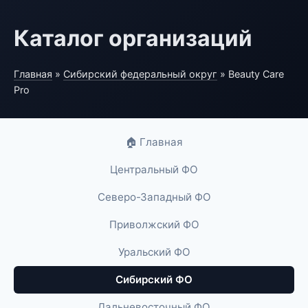
Каталог организаций
Главная
»
Сибирский федеральный округ
» Beauty Care
Pro
🏠 Главная
Центральный ФО
Северо-Западный ФО
Приволжский ФО
Уральский ФО
Сибирский ФО
Дальневосточный ФО