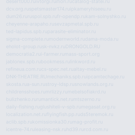
desert000.ru
ivtorgi.ru
ifiori.ru
catalog-statei.ru
dcv.org.ru
spetsmaster174.ru
ipkameryhiseeu.ru
dum26.ru
ruspol.spb.ru
fr-opendp.ru
kam-solnyshko.ru
cheyenne-arapaho.ru
sevzapmetal.spb.ru
ted-lapidus.spb.ru
parasite-eliminator.ru
sigma-complete.ru
modernworld.ru
dama-moda.ru
eholot-group.ru
sk-nvkz.ru
DRONGOLD.RU
democratia2.ru
i-farmer.ru
mass-sport.org
jablonex.spb.ru
bookmess.ru
linkword.ru
refineua.com.ru
cs-spec.net.ru
altay-mebel.ru
DNK-THEATRE.RU
mechaniks.spb.ru
ipcamtechage.ru
skosta.ru
a-sun.ru
stroy-ldsp.ru
snowlands.org.ru
childrensshoes.ru
mrlizzy.ru
mebelsofiakrd.ru
bulizhenko.ru
rumantick.net.ru
mtszerno.ru
daily-fishing.ru
glushiteli-v-spb.ru
megasat.org.ru
localization.net.ru
flyingfish.pp.ru
ds5teremok.ru
aclib.spb.ru
komissionka30.ru
mag-profit.ru
icentre-74.ru
leasing-nsk.ru
hd39.ru
rcd.com.ru