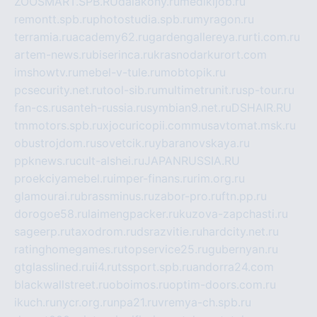
ZOOSMART.SPB.RU
dalakony.ru
medikijob.ru
remontt.spb.ru
photostudia.spb.ru
myragon.ru
terramia.ru
academy62.ru
gardengallereya.ru
rti.com.ru
artem-news.ru
biserinca.ru
krasnodarkurort.com
imshowtv.ru
mebel-v-tule.ru
mobtopik.ru
pcsecurity.net.ru
tool-sib.ru
multimetrunit.ru
sp-tour.ru
fan-cs.ru
santeh-russia.ru
symbian9.net.ru
DSHAIR.RU
tmmotors.spb.ru
xjocuricopii.com
musavtomat.msk.ru
obustrojdom.ru
sovetcik.ru
ybaranovskaya.ru
ppknews.ru
cult-alshei.ru
JAPANRUSSIA.RU
proekciyamebel.ru
imper-finans.ru
rim.org.ru
glamourai.ru
brassminus.ru
zabor-pro.ru
ftn.pp.ru
dorogoe58.ru
laimengpacker.ru
kuzova-zapchasti.ru
sageerp.ru
taxodrom.ru
dsrazvitie.ru
hardcity.net.ru
ratinghomegames.ru
topservice25.ru
gubernyan.ru
gtglasslined.ru
ii4.ru
tssport.spb.ru
andorra24.com
blackwallstreet.ru
oboimos.ru
optim-doors.com.ru
ikuch.ru
nycr.org.ru
npa21.ru
vremya-ch.spb.ru