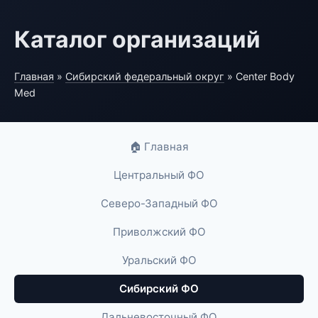
Каталог организаций
Главная
»
Сибирский федеральный округ
» Center Body
Med
🏠 Главная
Центральный ФО
Северо-Западный ФО
Приволжский ФО
Уральский ФО
Сибирский ФО
Дальневосточный ФО