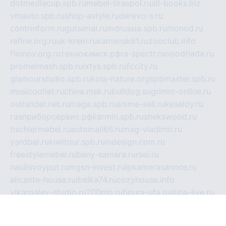
dotmediacup.spb.ru
mebel-tiraspol.ru
all-books.biz
vmauto.spb.ru
shop-astyle.ru
derevo-s.ru
contrinform.ru
gutserial.ru
mdrussia.spb.ru
monod.ru
refine.org.ru
uk-krein.ru
kamensk61.ru
zooclub.info
filonov.org.ru
технокамск.рф
ra-spectr.ru
ooodriada.ru
promelmash.spb.ru
ixtys.spb.ru
fccity.ru
glamourstudio.spb.ru
kola-nature.org
spbmaster.spb.ru
musicoutlet.ru
china.msk.ru
bulldog.su
grimm-online.ru
outlander.net.ru
maga.spb.ru
anime-sell.ru
keseloy.ru
газприборсервис.рф
karmin.spb.ru
shekswood.ru
tischlermebel.ru
automall66.ru
mag-vladimir.ru
yardbar.ru
kiwitour.spb.ru
indesign.com.ru
freestylemebel.ru
bany-samara.ru
rsei.ru
naidisvoyput.ru
mgsn-invest.ru
ipkamerasannce.ru
alicante-house.ru
ibelka74.ru
cozyhouse.info
vlkargalev-studio.ru
700mb.ru
figura-ufa.ru
alina-live.ru
belarusiannews.ru
womenknow.ru
dos-vniimk.ru
sega.net.ru
dv.net.ru
phenomenonsofhistory.com