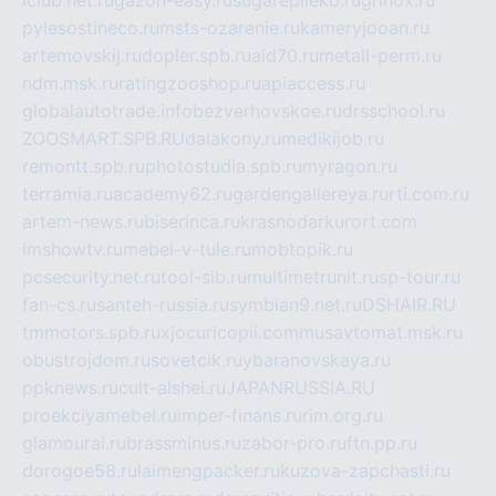
iclub.net.ru
gazon-easy.ru
sugarepilekb.ru
grinox.ru
pylesostineco.ru
msts-ozarenie.ru
kameryjooan.ru
artemovskij.ru
dopler.spb.ru
aid70.ru
metall-perm.ru
ndm.msk.ru
ratingzooshop.ru
apiaccess.ru
globalautotrade.info
bezverhovskoe.ru
drsschool.ru
ZOOSMART.SPB.RU
dalakony.ru
medikijob.ru
remontt.spb.ru
photostudia.spb.ru
myragon.ru
terramia.ru
academy62.ru
gardengallereya.ru
rti.com.ru
artem-news.ru
biserinca.ru
krasnodarkurort.com
imshowtv.ru
mebel-v-tule.ru
mobtopik.ru
pcsecurity.net.ru
tool-sib.ru
multimetrunit.ru
sp-tour.ru
fan-cs.ru
santeh-russia.ru
symbian9.net.ru
DSHAIR.RU
tmmotors.spb.ru
xjocuricopii.com
musavtomat.msk.ru
obustrojdom.ru
sovetcik.ru
ybaranovskaya.ru
ppknews.ru
cult-alshei.ru
JAPANRUSSIA.RU
proekciyamebel.ru
imper-finans.ru
rim.org.ru
glamourai.ru
brassminus.ru
zabor-pro.ru
ftn.pp.ru
dorogoe58.ru
laimengpacker.ru
kuzova-zapchasti.ru