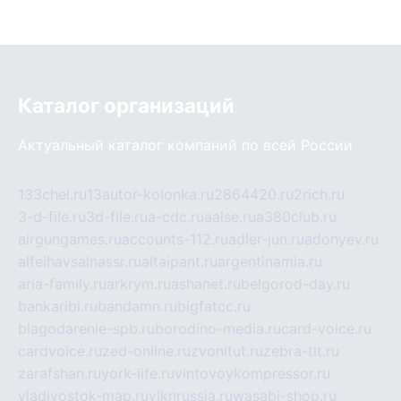
Каталог организаций
Актуальный каталог компаний по всей России
133chel.ru
13autor-kolonka.ru
2864420.ru
2rich.ru
3-d-file.ru
3d-file.ru
a-cdc.ru
aalse.ru
a380club.ru
airgungames.ru
accounts-112.ru
adler-jun.ru
adonyev.ru
alfeihavsalnassr.ru
altaipant.ru
argentinamia.ru
aria-family.ru
arkrym.ru
ashanet.ru
belgorod-day.ru
bankaribi.ru
bandamn.ru
bigfatcc.ru
blagodarenie-spb.ru
borodino-media.ru
card-voice.ru
cardvoice.ru
zed-online.ru
zvonitut.ru
zebra-tlt.ru
zarafshan.ru
york-life.ru
vintovoykompressor.ru
vladivostok-map.ru
vlknrussia.ru
wasabi-shop.ru