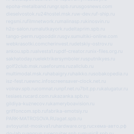
epoha-metalband.ru
ngr.spb.ru
rusgosnews.com
dieselvostok.ru
24hostel.msk.ru
w-dev.ru
f-ship.ru
regsmi.ru
filmnetwork.ru
malinasp.ru
kinosvin.ru
h2o-salon.ru
malutkayork.ru
deltaprim.spb.ru
tango-perm.ru
gooddir.ru
sgv.su
multiki-online.com
webkrasotki.com
cherinvest.ru
detskiy-ostrov.ru
ankou.spb.ru
alvesta1.ru
pdf-creator.ru
nix-files.org.ru
sakhatoday.ru
elektrikersymboler.ru
sputnikyes.ru
golf2club.msk.ru
aeforums.ru
zallclub.ru
multimodal.msk.ru
habaigry.ru
haikko.ru
sobakopedia.ru
isz-fest.ru
ewnc.info
screensaver-clock.net.ru
volnav.spb.ru
comnat.ru
npf.net.ru
7bit.pp.ru
kalugatur.ru
tesiaes.ru
card.com.ru
kazanka.spb.ru
gildiya-kuznecov.ru
kameryboavision.ru
griffoncom.spb.ru
fabrika-emotsiy.ru
PARK-MATROSOVA.RU
agat.spb.ru
avtoyurist-moskva1.ru
hardware.org.ru
схема-авто.рф
dg-lab.ru
angrup.ru
recruiter.spb.ru
music8.spb.ru