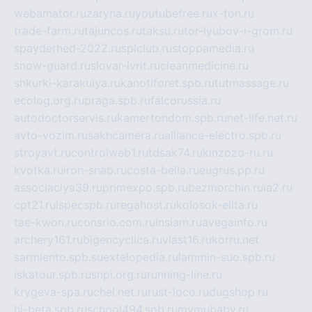
webamator.ru
zaryna.ru
youtubefree.ru
x-ton.ru
trade-farm.ru
tajuncos.ru
taksu.ru
tor-lyubov-i-grom.ru
spayderhed-2022.ru
splclub.ru
stoppamedia.ru
snow-guard.ru
slovar-ivrit.ru
cleanmedicine.ru
shkurki-karakulya.ru
kanotiforet.spb.ru
tutmassage.ru
ecolog.org.ru
praga.spb.ru
falcorussia.ru
autodoctorservis.ru
kamertondom.spb.ru
net-life.net.ru
avto-vozim.ru
sakhcamera.ru
alliance-electro.spb.ru
stroyavt.ru
controlweb1.ru
tdsak74.ru
kinzozo-ru.ru
kvotka.ru
iron-snab.ru
costa-bella.ru
eugrus.pp.ru
associaciya39.ru
primexpo.spb.ru
bezmorchin.ru
ia2.ru
cpt21.ru
ispecspb.ru
regahost.ru
kolosok-elita.ru
tae-kwon.ru
consrio.com.ru
insiam.ru
avegainfo.ru
archery161.ru
bigencyclica.ru
vlast16.ru
korru.net
sarmiento.spb.su
extelopedia.ru
lammin-suo.spb.ru
iskatour.spb.ru
snpi.org.ru
running-line.ru
krygeva-spa.ru
chel.net.ru
rust-loco.ru
dugshop.ru
hl-beta.spb.ru
school494.spb.ru
mymubaby.ru