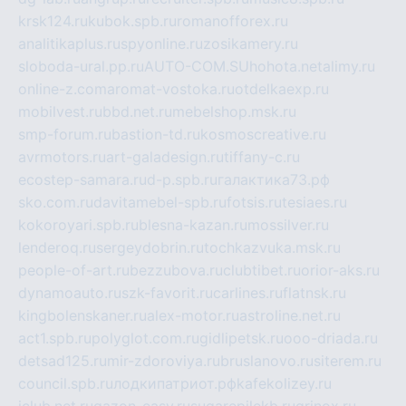
krsk124.ru
kubok.spb.ru
romanofforex.ru
analitikaplus.ru
spyonline.ru
zosikamery.ru
sloboda-ural.pp.ru
AUTO-COM.SU
hohota.net
alimy.ru
online-z.com
aromat-vostoka.ru
otdelkaexp.ru
mobilvest.ru
bbd.net.ru
mebelshop.msk.ru
smp-forum.ru
bastion-td.ru
kosmoscreative.ru
avrmotors.ru
art-galadesign.ru
tiffany-c.ru
ecostep-samara.ru
d-p.spb.ru
галактика73.рф
sko.com.ru
davitamebel-spb.ru
fotsis.ru
tesiaes.ru
kokoroyari.spb.ru
blesna-kazan.ru
mossilver.ru
lenderoq.ru
sergeydobrin.ru
tochkazvuka.msk.ru
people-of-art.ru
bezzubova.ru
clubtibet.ru
orior-aks.ru
dynamoauto.ru
szk-favorit.ru
carlines.ru
flatnsk.ru
kingbolenskaner.ru
alex-motor.ru
astroline.net.ru
act1.spb.ru
polyglot.com.ru
gidlipetsk.ru
ooo-driada.ru
detsad125.ru
mir-zdoroviya.ru
bruslanovo.ru
siterem.ru
council.spb.ru
лодкипатриот.рф
kafekolizey.ru