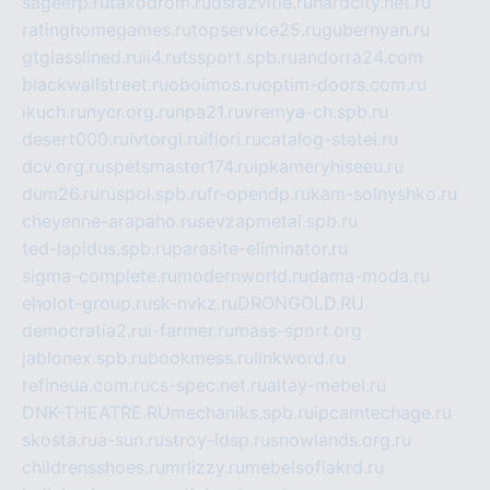
sageerp.ru
taxodrom.ru
dsrazvitie.ru
hardcity.net.ru
ratinghomegames.ru
topservice25.ru
gubernyan.ru
gtglasslined.ru
ii4.ru
tssport.spb.ru
andorra24.com
blackwallstreet.ru
oboimos.ru
optim-doors.com.ru
ikuch.ru
nycr.org.ru
npa21.ru
vremya-ch.spb.ru
desert000.ru
ivtorgi.ru
ifiori.ru
catalog-statei.ru
dcv.org.ru
spetsmaster174.ru
ipkameryhiseeu.ru
dum26.ru
ruspol.spb.ru
fr-opendp.ru
kam-solnyshko.ru
cheyenne-arapaho.ru
sevzapmetal.spb.ru
ted-lapidus.spb.ru
parasite-eliminator.ru
sigma-complete.ru
modernworld.ru
dama-moda.ru
eholot-group.ru
sk-nvkz.ru
DRONGOLD.RU
democratia2.ru
i-farmer.ru
mass-sport.org
jablonex.spb.ru
bookmess.ru
linkword.ru
refineua.com.ru
cs-spec.net.ru
altay-mebel.ru
DNK-THEATRE.RU
mechaniks.spb.ru
ipcamtechage.ru
skosta.ru
a-sun.ru
stroy-ldsp.ru
snowlands.org.ru
childrensshoes.ru
mrlizzy.ru
mebelsofiakrd.ru