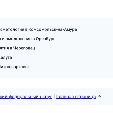
осметология в Комсомольск-на-Амуре
я и омоложение в Оренбург
иятия в Череповец
Калуга
в Нижневартовск
ский федеральный округ
|
Главная страница
→