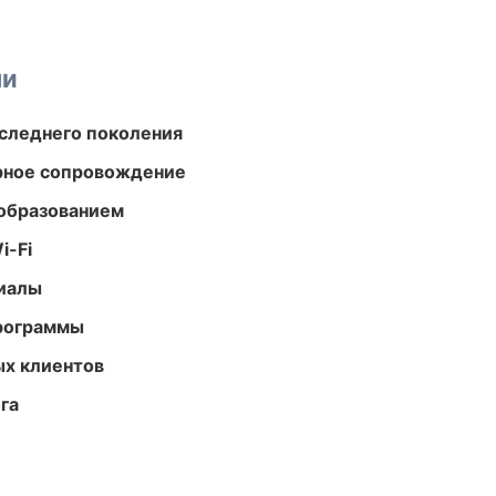
ми
следнего поколения
урное сопровождение
образованием
i-Fi
риалы
программы
ых клиентов
га