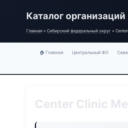
Каталог организаций
Главная
»
Сибирский федеральный округ
» Center
🏠 Главная
Центральный ФО
Севе
Center Clinic M