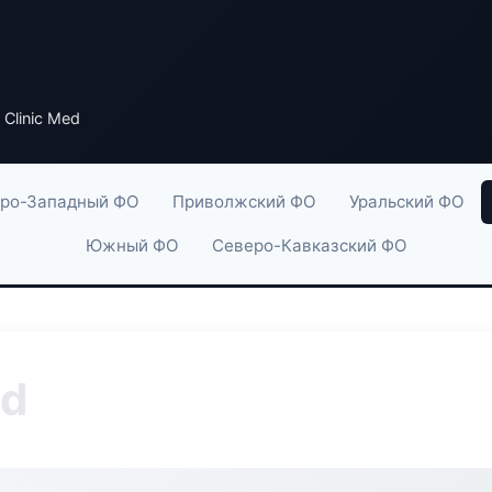
 Clinic Med
ро-Западный ФО
Приволжский ФО
Уральский ФО
Южный ФО
Северо-Кавказский ФО
ed