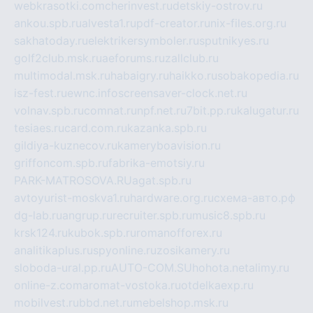
webkrasotki.com
cherinvest.ru
detskiy-ostrov.ru
ankou.spb.ru
alvesta1.ru
pdf-creator.ru
nix-files.org.ru
sakhatoday.ru
elektrikersymboler.ru
sputnikyes.ru
golf2club.msk.ru
aeforums.ru
zallclub.ru
multimodal.msk.ru
habaigry.ru
haikko.ru
sobakopedia.ru
isz-fest.ru
ewnc.info
screensaver-clock.net.ru
volnav.spb.ru
comnat.ru
npf.net.ru
7bit.pp.ru
kalugatur.ru
tesiaes.ru
card.com.ru
kazanka.spb.ru
gildiya-kuznecov.ru
kameryboavision.ru
griffoncom.spb.ru
fabrika-emotsiy.ru
PARK-MATROSOVA.RU
agat.spb.ru
avtoyurist-moskva1.ru
hardware.org.ru
схема-авто.рф
dg-lab.ru
angrup.ru
recruiter.spb.ru
music8.spb.ru
krsk124.ru
kubok.spb.ru
romanofforex.ru
analitikaplus.ru
spyonline.ru
zosikamery.ru
sloboda-ural.pp.ru
AUTO-COM.SU
hohota.net
alimy.ru
online-z.com
aromat-vostoka.ru
otdelkaexp.ru
mobilvest.ru
bbd.net.ru
mebelshop.msk.ru