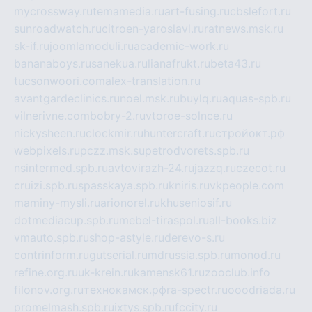
mycrossway.ru
temamedia.ru
art-fusing.ru
cbslefort.ru
sunroadwatch.ru
citroen-yaroslavl.ru
ratnews.msk.ru
sk-if.ru
joomlamoduli.ru
academic-work.ru
bananaboys.ru
sanekua.ru
lianafrukt.ru
beta43.ru
tucsonwoori.com
alex-translation.ru
avantgardeclinics.ru
noel.msk.ru
buylq.ru
aquas-spb.ru
vilnerivne.com
bobry-2.ru
vtoroe-solnce.ru
nickysheen.ru
clockmir.ru
huntercraft.ru
стройокт.рф
webpixels.ru
pczz.msk.su
petrodvorets.spb.ru
nsintermed.spb.ru
avtovirazh-24.ru
jazzq.ru
czecot.ru
cruizi.spb.ru
spasskaya.spb.ru
kniris.ru
vkpeople.com
maminy-mysli.ru
arionorel.ru
khuseniosif.ru
dotmediacup.spb.ru
mebel-tiraspol.ru
all-books.biz
vmauto.spb.ru
shop-astyle.ru
derevo-s.ru
contrinform.ru
gutserial.ru
mdrussia.spb.ru
monod.ru
refine.org.ru
uk-krein.ru
kamensk61.ru
zooclub.info
filonov.org.ru
технокамск.рф
ra-spectr.ru
ooodriada.ru
promelmash.spb.ru
ixtys.spb.ru
fccity.ru