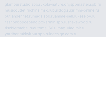
glamourstudio.spb.ru
kola-nature.org
spbmaster.spb.ru
musicoutlet.ru
china.msk.ru
bulldog.su
grimm-online.ru
outlander.net.ru
maga.spb.ru
anime-sell.ru
keseloy.ru
газприборсервис.рф
karmin.spb.ru
shekswood.ru
tischlermebel.ru
automall66.ru
mag-vladimir.ru
yardbar.ru
kiwitour.spb.ru
indesign.com.ru
freestylemebel.ru
bany-samara.ru
rsei.ru
naidisvoyput.ru
mgsn-invest.ru
ipkamerasannce.ru
alicante-house.ru
ibelka74.ru
cozyhouse.info
vlkargalev-studio.ru
700mb.ru
figura-ufa.ru
alina-live.ru
belarusiannews.ru
womenknow.ru
dos-vniimk.ru
sega.net.ru
dv.net.ru
phenomenonsofhistory.com
telesputnik.net.ru
wall.pp.ru
pylesosroidmi.ru
gtc-clan.ru
cligs.ru
bibikazap.ru
popova.org.ru
netwhistler.spb.ru
bellvil.ru
bonzon.ru
iss-vladik.ru
defiparis.net.ru
las-gryzas.ru
amku.ru
electednews.spb.ru
feather.org.ru
spar72.ru
tankiigri.ru
dominus.com.ru
ibtree.ru
sanykool.pp.ru
unixlib.org.ru