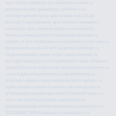
smp-forum.ru
bastion-td.ru
kosmoscreative.ru
avrmotors.ru
art-galadesign.ru
tiffany-c.ru
ecostep-samara.ru
d-p.spb.ru
галактика73.рф
sko.com.ru
davitamebel-spb.ru
fotsis.ru
tesiaes.ru
kokoroyari.spb.ru
blesna-kazan.ru
mossilver.ru
lenderoq.ru
sergeydobrin.ru
tochkazvuka.msk.ru
people-of-art.ru
bezzubova.ru
clubtibet.ru
orior-aks.ru
dynamoauto.ru
szk-favorit.ru
carlines.ru
flatnsk.ru
kingbolenskaner.ru
alex-motor.ru
astroline.net.ru
act1.spb.ru
polyglot.com.ru
gidlipetsk.ru
ooo-driada.ru
detsad125.ru
mir-zdoroviya.ru
bruslanovo.ru
siterem.ru
council.spb.ru
лодкипатриот.рф
kafekolizey.ru
iclub.net.ru
gazon-easy.ru
sugarepilekb.ru
grinox.ru
pylesostineco.ru
msts-ozarenie.ru
kameryjooan.ru
artemovskij.ru
dopler.spb.ru
aid70.ru
metall-perm.ru
ndm.msk.ru
ratingzooshop.ru
apiaccess.ru
globalautotrade.info
bezverhovskoe.ru
drsschool.ru
ZOOSMART.SPB.RU
dalakony.ru
medikijob.ru