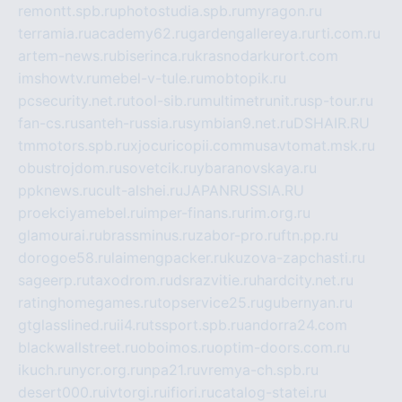
remontt.spb.ru
photostudia.spb.ru
myragon.ru
terramia.ru
academy62.ru
gardengallereya.ru
rti.com.ru
artem-news.ru
biserinca.ru
krasnodarkurort.com
imshowtv.ru
mebel-v-tule.ru
mobtopik.ru
pcsecurity.net.ru
tool-sib.ru
multimetrunit.ru
sp-tour.ru
fan-cs.ru
santeh-russia.ru
symbian9.net.ru
DSHAIR.RU
tmmotors.spb.ru
xjocuricopii.com
musavtomat.msk.ru
obustrojdom.ru
sovetcik.ru
ybaranovskaya.ru
ppknews.ru
cult-alshei.ru
JAPANRUSSIA.RU
proekciyamebel.ru
imper-finans.ru
rim.org.ru
glamourai.ru
brassminus.ru
zabor-pro.ru
ftn.pp.ru
dorogoe58.ru
laimengpacker.ru
kuzova-zapchasti.ru
sageerp.ru
taxodrom.ru
dsrazvitie.ru
hardcity.net.ru
ratinghomegames.ru
topservice25.ru
gubernyan.ru
gtglasslined.ru
ii4.ru
tssport.spb.ru
andorra24.com
blackwallstreet.ru
oboimos.ru
optim-doors.com.ru
ikuch.ru
nycr.org.ru
npa21.ru
vremya-ch.spb.ru
desert000.ru
ivtorgi.ru
ifiori.ru
catalog-statei.ru