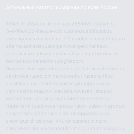
Актуальный каталог компаний по всей России
133chel.ru
13autor-kolonka.ru
2864420.ru
2rich.ru
3-d-file.ru
3d-file.ru
a-cdc.ru
aalse.ru
a380club.ru
airgungames.ru
accounts-112.ru
adler-jun.ru
adonyev.ru
alfeihavsalnassr.ru
altaipant.ru
argentinamia.ru
aria-family.ru
arkrym.ru
ashanet.ru
belgorod-day.ru
bankaribi.ru
bandamn.ru
bigfatcc.ru
blagodarenie-spb.ru
borodino-media.ru
card-voice.ru
cardvoice.ru
zed-online.ru
zvonitut.ru
zebra-tlt.ru
zarafshan.ru
york-life.ru
vintovoykompressor.ru
vladivostok-map.ru
vlknrussia.ru
wasabi-shop.ru
webamator.ru
zaryna.ru
youtubefree.ru
x-ton.ru
trade-farm.ru
tajuncos.ru
taksu.ru
tor-lyubov-i-grom.ru
spayderhed-2022.ru
splclub.ru
stoppamedia.ru
snow-guard.ru
slovar-ivrit.ru
cleanmedicine.ru
shkurki-karakulya.ru
kanotiforet.spb.ru
tutmassage.ru