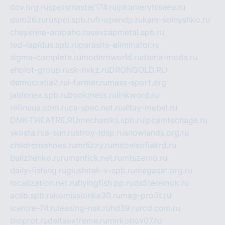
dcv.org.ru
spetsmaster174.ru
ipkameryhiseeu.ru
dum26.ru
ruspol.spb.ru
fr-opendp.ru
kam-solnyshko.ru
cheyenne-arapaho.ru
sevzapmetal.spb.ru
ted-lapidus.spb.ru
parasite-eliminator.ru
sigma-complete.ru
modernworld.ru
dama-moda.ru
eholot-group.ru
sk-nvkz.ru
DRONGOLD.RU
democratia2.ru
i-farmer.ru
mass-sport.org
jablonex.spb.ru
bookmess.ru
linkword.ru
refineua.com.ru
cs-spec.net.ru
altay-mebel.ru
DNK-THEATRE.RU
mechaniks.spb.ru
ipcamtechage.ru
skosta.ru
a-sun.ru
stroy-ldsp.ru
snowlands.org.ru
childrensshoes.ru
mrlizzy.ru
mebelsofiakrd.ru
bulizhenko.ru
rumantick.net.ru
mtszerno.ru
daily-fishing.ru
glushiteli-v-spb.ru
megasat.org.ru
localization.net.ru
flyingfish.pp.ru
ds5teremok.ru
aclib.spb.ru
komissionka30.ru
mag-profit.ru
icentre-74.ru
leasing-nsk.ru
hd39.ru
rcd.com.ru
bioprot.ru
deltaextreme.ru
mirkotlov07.ru