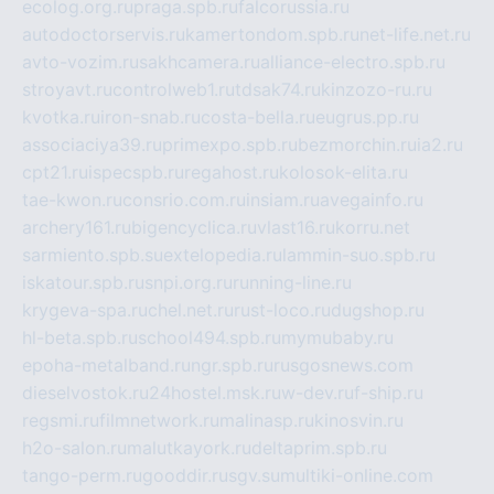
ecolog.org.ru
praga.spb.ru
falcorussia.ru
autodoctorservis.ru
kamertondom.spb.ru
net-life.net.ru
avto-vozim.ru
sakhcamera.ru
alliance-electro.spb.ru
stroyavt.ru
controlweb1.ru
tdsak74.ru
kinzozo-ru.ru
kvotka.ru
iron-snab.ru
costa-bella.ru
eugrus.pp.ru
associaciya39.ru
primexpo.spb.ru
bezmorchin.ru
ia2.ru
cpt21.ru
ispecspb.ru
regahost.ru
kolosok-elita.ru
tae-kwon.ru
consrio.com.ru
insiam.ru
avegainfo.ru
archery161.ru
bigencyclica.ru
vlast16.ru
korru.net
sarmiento.spb.su
extelopedia.ru
lammin-suo.spb.ru
iskatour.spb.ru
snpi.org.ru
running-line.ru
krygeva-spa.ru
chel.net.ru
rust-loco.ru
dugshop.ru
hl-beta.spb.ru
school494.spb.ru
mymubaby.ru
epoha-metalband.ru
ngr.spb.ru
rusgosnews.com
dieselvostok.ru
24hostel.msk.ru
w-dev.ru
f-ship.ru
regsmi.ru
filmnetwork.ru
malinasp.ru
kinosvin.ru
h2o-salon.ru
malutkayork.ru
deltaprim.spb.ru
tango-perm.ru
gooddir.ru
sgv.su
multiki-online.com