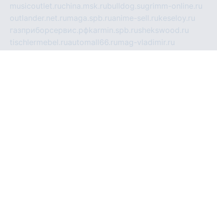
musicoutlet.ru
china.msk.ru
bulldog.su
grimm-online.ru
outlander.net.ru
maga.spb.ru
anime-sell.ru
keseloy.ru
газприборсервис.рф
karmin.spb.ru
shekswood.ru
tischlermebel.ru
automall66.ru
mag-vladimir.ru
yardbar.ru
kiwitour.spb.ru
indesign.com.ru
freestylemebel.ru
bany-samara.ru
rsei.ru
naidisvoyput.ru
mgsn-invest.ru
ipkamerasannce.ru
alicante-house.ru
ibelka74.ru
cozyhouse.info
vlkargalev-studio.ru
700mb.ru
figura-ufa.ru
alina-live.ru
belarusiannews.ru
womenknow.ru
dos-vniimk.ru
sega.net.ru
dv.net.ru
phenomenonsofhistory.com
telesputnik.net.ru
wall.pp.ru
pylesosroidmi.ru
gtc-clan.ru
cligs.ru
bibikazap.ru
popova.org.ru
netwhistler.spb.ru
bellvil.ru
bonzon.ru
iss-vladik.ru
defiparis.net.ru
las-gryzas.ru
amku.ru
electednews.spb.ru
feather.org.ru
spar72.ru
tankiigri.ru
dominus.com.ru
ibtree.ru
sanykool.pp.ru
unixlib.org.ru
menatep.spb.ru
gartenterrassen.ru
printeka.ru