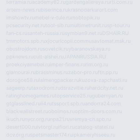
terramia.ru
academy62.ru
gardengallereya.ru
rti.com.ru
artem-news.ru
biserinca.ru
krasnodarkurort.com
imshowtv.ru
mebel-v-tule.ru
mobtopik.ru
pcsecurity.net.ru
tool-sib.ru
multimetrunit.ru
sp-tour.ru
fan-cs.ru
santeh-russia.ru
symbian9.net.ru
DSHAIR.RU
tmmotors.spb.ru
xjocuricopii.com
musavtomat.msk.ru
obustrojdom.ru
sovetcik.ru
ybaranovskaya.ru
ppknews.ru
cult-alshei.ru
JAPANRUSSIA.RU
proekciyamebel.ru
imper-finans.ru
rim.org.ru
glamourai.ru
brassminus.ru
zabor-pro.ru
ftn.pp.ru
dorogoe58.ru
laimengpacker.ru
kuzova-zapchasti.ru
sageerp.ru
taxodrom.ru
dsrazvitie.ru
hardcity.net.ru
ratinghomegames.ru
topservice25.ru
gubernyan.ru
gtglasslined.ru
ii4.ru
tssport.spb.ru
andorra24.com
blackwallstreet.ru
oboimos.ru
optim-doors.com.ru
ikuch.ru
nycr.org.ru
npa21.ru
vremya-ch.spb.ru
desert000.ru
ivtorgi.ru
ifiori.ru
catalog-statei.ru
dcv.org.ru
spetsmaster174.ru
ipkameryhiseeu.ru