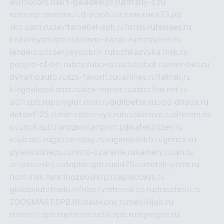
avrmotors.ru
art-galadesign.ru
tiffany-c.ru
ecostep-samara.ru
d-p.spb.ru
галактика73.рф
sko.com.ru
davitamebel-spb.ru
fotsis.ru
tesiaes.ru
kokoroyari.spb.ru
blesna-kazan.ru
mossilver.ru
lenderoq.ru
sergeydobrin.ru
tochkazvuka.msk.ru
people-of-art.ru
bezzubova.ru
clubtibet.ru
orior-aks.ru
dynamoauto.ru
szk-favorit.ru
carlines.ru
flatnsk.ru
kingbolenskaner.ru
alex-motor.ru
astroline.net.ru
act1.spb.ru
polyglot.com.ru
gidlipetsk.ru
ooo-driada.ru
detsad125.ru
mir-zdoroviya.ru
bruslanovo.ru
siterem.ru
council.spb.ru
лодкипатриот.рф
kafekolizey.ru
iclub.net.ru
gazon-easy.ru
sugarepilekb.ru
grinox.ru
pylesostineco.ru
msts-ozarenie.ru
kameryjooan.ru
artemovskij.ru
dopler.spb.ru
aid70.ru
metall-perm.ru
ndm.msk.ru
ratingzooshop.ru
apiaccess.ru
globalautotrade.info
bezverhovskoe.ru
drsschool.ru
ZOOSMART.SPB.RU
dalakony.ru
medikijob.ru
remontt.spb.ru
photostudia.spb.ru
myragon.ru