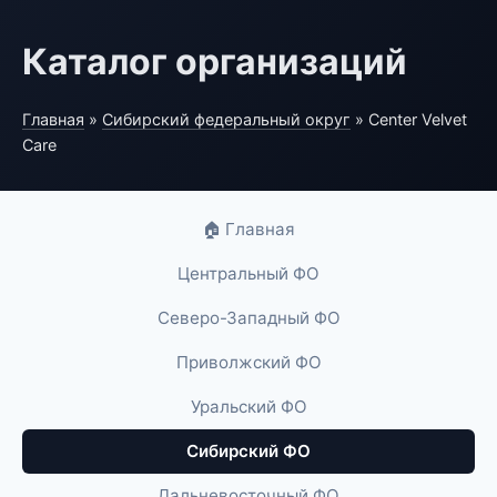
Каталог организаций
Главная
»
Сибирский федеральный округ
» Center Velvet
Care
🏠 Главная
Центральный ФО
Северо-Западный ФО
Приволжский ФО
Уральский ФО
Сибирский ФО
Дальневосточный ФО