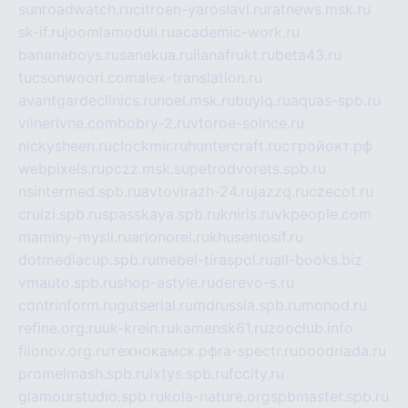
sunroadwatch.ru
citroen-yaroslavl.ru
ratnews.msk.ru
sk-if.ru
joomlamoduli.ru
academic-work.ru
bananaboys.ru
sanekua.ru
lianafrukt.ru
beta43.ru
tucsonwoori.com
alex-translation.ru
avantgardeclinics.ru
noel.msk.ru
buylq.ru
aquas-spb.ru
vilnerivne.com
bobry-2.ru
vtoroe-solnce.ru
nickysheen.ru
clockmir.ru
huntercraft.ru
стройокт.рф
webpixels.ru
pczz.msk.su
petrodvorets.spb.ru
nsintermed.spb.ru
avtovirazh-24.ru
jazzq.ru
czecot.ru
cruizi.spb.ru
spasskaya.spb.ru
kniris.ru
vkpeople.com
maminy-mysli.ru
arionorel.ru
khuseniosif.ru
dotmediacup.spb.ru
mebel-tiraspol.ru
all-books.biz
vmauto.spb.ru
shop-astyle.ru
derevo-s.ru
contrinform.ru
gutserial.ru
mdrussia.spb.ru
monod.ru
refine.org.ru
uk-krein.ru
kamensk61.ru
zooclub.info
filonov.org.ru
технокамск.рф
ra-spectr.ru
ooodriada.ru
promelmash.spb.ru
ixtys.spb.ru
fccity.ru
glamourstudio.spb.ru
kola-nature.org
spbmaster.spb.ru