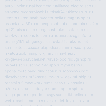
autodoctorservis.ru
kamertondom.spb.ru
net-life.net.ru
avto-vozim.ru
sakhcamera.ru
alliance-electro.spb.ru
stroyavt.ru
controlweb1.ru
tdsak74.ru
kinzozo-ru.ru
kvotka.ru
iron-snab.ru
costa-bella.ru
eugrus.pp.ru
associaciya39.ru
primexpo.spb.ru
bezmorchin.ru
ia2.ru
cpt21.ru
ispecspb.ru
regahost.ru
kolosok-elita.ru
tae-kwon.ru
consrio.com.ru
insiam.ru
avegainfo.ru
archery161.ru
bigencyclica.ru
vlast16.ru
korru.net
sarmiento.spb.su
extelopedia.ru
lammin-suo.spb.ru
iskatour.spb.ru
snpi.org.ru
running-line.ru
krygeva-spa.ru
chel.net.ru
rust-loco.ru
dugshop.ru
hl-beta.spb.ru
school494.spb.ru
mymubaby.ru
epoha-metalband.ru
ngr.spb.ru
rusgosnews.com
dieselvostok.ru
24hostel.msk.ru
w-dev.ru
f-ship.ru
regsmi.ru
filmnetwork.ru
malinasp.ru
kinosvin.ru
h2o-salon.ru
malutkayork.ru
deltaprim.spb.ru
tango-perm.ru
gooddir.ru
sgv.su
multiki-online.com
webkrasotki.com
cherinvest.ru
detskiy-ostrov.ru