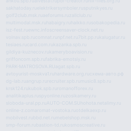
ankou.spb.ru
alvesta1.ru
pdf-creator.ru
nix-files.org.ru
sakhatoday.ru
elektrikersymboler.ru
sputnikyes.ru
golf2club.msk.ru
aeforums.ru
zallclub.ru
multimodal.msk.ru
habaigry.ru
haikko.ru
sobakopedia.ru
isz-fest.ru
ewnc.info
screensaver-clock.net.ru
volnav.spb.ru
comnat.ru
npf.net.ru
7bit.pp.ru
kalugatur.ru
tesiaes.ru
card.com.ru
kazanka.spb.ru
gildiya-kuznecov.ru
kameryboavision.ru
griffoncom.spb.ru
fabrika-emotsiy.ru
PARK-MATROSOVA.RU
agat.spb.ru
avtoyurist-moskva1.ru
hardware.org.ru
схема-авто.рф
dg-lab.ru
angrup.ru
recruiter.spb.ru
music8.spb.ru
krsk124.ru
kubok.spb.ru
romanofforex.ru
analitikaplus.ru
spyonline.ru
zosikamery.ru
sloboda-ural.pp.ru
AUTO-COM.SU
hohota.net
alimy.ru
online-z.com
aromat-vostoka.ru
otdelkaexp.ru
mobilvest.ru
bbd.net.ru
mebelshop.msk.ru
smp-forum.ru
bastion-td.ru
kosmoscreative.ru