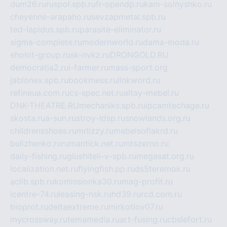
dum26.ru
ruspol.spb.ru
fr-opendp.ru
kam-solnyshko.ru
cheyenne-arapaho.ru
sevzapmetal.spb.ru
ted-lapidus.spb.ru
parasite-eliminator.ru
sigma-complete.ru
modernworld.ru
dama-moda.ru
eholot-group.ru
sk-nvkz.ru
DRONGOLD.RU
democratia2.ru
i-farmer.ru
mass-sport.org
jablonex.spb.ru
bookmess.ru
linkword.ru
refineua.com.ru
cs-spec.net.ru
altay-mebel.ru
DNK-THEATRE.RU
mechaniks.spb.ru
ipcamtechage.ru
skosta.ru
a-sun.ru
stroy-ldsp.ru
snowlands.org.ru
childrensshoes.ru
mrlizzy.ru
mebelsofiakrd.ru
bulizhenko.ru
rumantick.net.ru
mtszerno.ru
daily-fishing.ru
glushiteli-v-spb.ru
megasat.org.ru
localization.net.ru
flyingfish.pp.ru
ds5teremok.ru
aclib.spb.ru
komissionka30.ru
mag-profit.ru
icentre-74.ru
leasing-nsk.ru
hd39.ru
rcd.com.ru
bioprot.ru
deltaextreme.ru
mirkotlov07.ru
mycrossway.ru
temamedia.ru
art-fusing.ru
cbslefort.ru