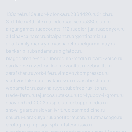
133chel.ru
13autor-kolonka.ru
2864420.ru
2rich.ru
3-d-file.ru
3d-file.ru
a-cdc.ru
aalse.ru
a380club.ru
airgungames.ru
accounts-112.ru
adler-jun.ru
adonyev.ru
alfeihavsalnassr.ru
altaipant.ru
argentinamia.ru
aria-family.ru
arkrym.ru
ashanet.ru
belgorod-day.ru
bankaribi.ru
bandamn.ru
bigfatcc.ru
blagodarenie-spb.ru
borodino-media.ru
card-voice.ru
cardvoice.ru
zed-online.ru
zvonitut.ru
zebra-tlt.ru
zarafshan.ru
york-life.ru
vintovoykompressor.ru
vladivostok-map.ru
vlknrussia.ru
wasabi-shop.ru
webamator.ru
zaryna.ru
youtubefree.ru
x-ton.ru
trade-farm.ru
tajuncos.ru
taksu.ru
tor-lyubov-i-grom.ru
spayderhed-2022.ru
splclub.ru
stoppamedia.ru
snow-guard.ru
slovar-ivrit.ru
cleanmedicine.ru
shkurki-karakulya.ru
kanotiforet.spb.ru
tutmassage.ru
ecolog.org.ru
praga.spb.ru
falcorussia.ru