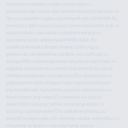
imshowtv.ru
mebel-v-tule.ru
mobtopik.ru
pcsecurity.net.ru
tool-sib.ru
multimetrunit.ru
sp-tour.ru
fan-cs.ru
santeh-russia.ru
symbian9.net.ru
DSHAIR.RU
tmmotors.spb.ru
xjocuricopii.com
musavtomat.msk.ru
obustrojdom.ru
sovetcik.ru
ybaranovskaya.ru
ppknews.ru
cult-alshei.ru
JAPANRUSSIA.RU
proekciyamebel.ru
imper-finans.ru
rim.org.ru
glamourai.ru
brassminus.ru
zabor-pro.ru
ftn.pp.ru
dorogoe58.ru
laimengpacker.ru
kuzova-zapchasti.ru
sageerp.ru
taxodrom.ru
dsrazvitie.ru
hardcity.net.ru
ratinghomegames.ru
topservice25.ru
gubernyan.ru
gtglasslined.ru
ii4.ru
tssport.spb.ru
andorra24.com
blackwallstreet.ru
oboimos.ru
optim-doors.com.ru
ikuch.ru
nycr.org.ru
npa21.ru
vremya-ch.spb.ru
desert000.ru
ivtorgi.ru
ifiori.ru
catalog-statei.ru
dcv.org.ru
spetsmaster174.ru
ipkameryhiseeu.ru
dum26.ru
ruspol.spb.ru
fr-opendp.ru
kam-solnyshko.ru
cheyenne-arapaho.ru
sevzapmetal.spb.ru