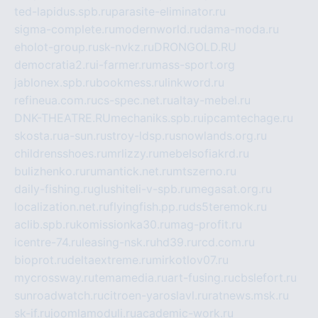
ted-lapidus.spb.ru
parasite-eliminator.ru
sigma-complete.ru
modernworld.ru
dama-moda.ru
eholot-group.ru
sk-nvkz.ru
DRONGOLD.RU
democratia2.ru
i-farmer.ru
mass-sport.org
jablonex.spb.ru
bookmess.ru
linkword.ru
refineua.com.ru
cs-spec.net.ru
altay-mebel.ru
DNK-THEATRE.RU
mechaniks.spb.ru
ipcamtechage.ru
skosta.ru
a-sun.ru
stroy-ldsp.ru
snowlands.org.ru
childrensshoes.ru
mrlizzy.ru
mebelsofiakrd.ru
bulizhenko.ru
rumantick.net.ru
mtszerno.ru
daily-fishing.ru
glushiteli-v-spb.ru
megasat.org.ru
localization.net.ru
flyingfish.pp.ru
ds5teremok.ru
aclib.spb.ru
komissionka30.ru
mag-profit.ru
icentre-74.ru
leasing-nsk.ru
hd39.ru
rcd.com.ru
bioprot.ru
deltaextreme.ru
mirkotlov07.ru
mycrossway.ru
temamedia.ru
art-fusing.ru
cbslefort.ru
sunroadwatch.ru
citroen-yaroslavl.ru
ratnews.msk.ru
sk-if.ru
joomlamoduli.ru
academic-work.ru