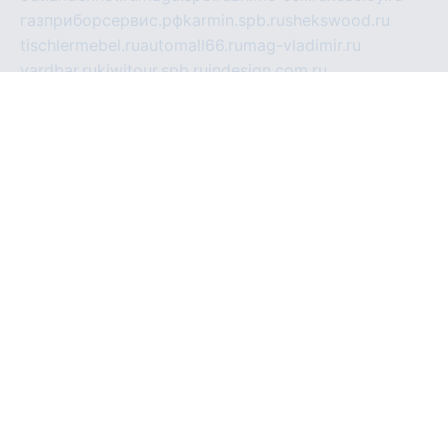
газприборсервис.рф
karmin.spb.ru
shekswood.ru
tischlermebel.ru
automall66.ru
mag-vladimir.ru
yardbar.ru
kiwitour.spb.ru
indesign.com.ru
freestylemebel.ru
bany-samara.ru
rsei.ru
naidisvoyput.ru
mgsn-invest.ru
ipkamerasannce.ru
alicante-house.ru
ibelka74.ru
cozyhouse.info
vlkargalev-studio.ru
700mb.ru
figura-ufa.ru
alina-live.ru
belarusiannews.ru
womenknow.ru
dos-vniimk.ru
sega.net.ru
dv.net.ru
phenomenonsofhistory.com
telesputnik.net.ru
wall.pp.ru
pylesosroidmi.ru
gtc-clan.ru
cligs.ru
bibikazap.ru
popova.org.ru
netwhistler.spb.ru
bellvil.ru
bonzon.ru
iss-vladik.ru
defiparis.net.ru
las-gryzas.ru
amku.ru
electednews.spb.ru
feather.org.ru
spar72.ru
tankiigri.ru
dominus.com.ru
ibtree.ru
sanykool.pp.ru
unixlib.org.ru
menatep.spb.ru
gartenterrassen.ru
printeka.ru
skvozilka.com.ru
parkovka-pub.ru
lovemobi.ru
art-ru.ru
emulatorz.com.ru
alucomp.com.ru
tatforum.com.ru