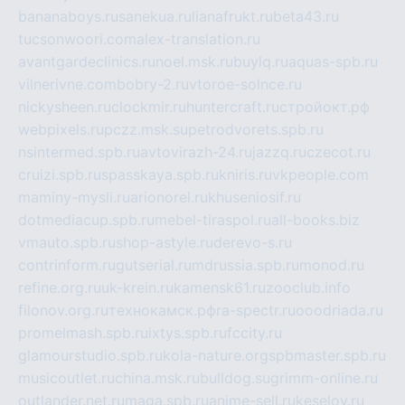
bananaboys.ru
sanekua.ru
lianafrukt.ru
beta43.ru
tucsonwoori.com
alex-translation.ru
avantgardeclinics.ru
noel.msk.ru
buylq.ru
aquas-spb.ru
vilnerivne.com
bobry-2.ru
vtoroe-solnce.ru
nickysheen.ru
clockmir.ru
huntercraft.ru
стройокт.рф
webpixels.ru
pczz.msk.su
petrodvorets.spb.ru
nsintermed.spb.ru
avtovirazh-24.ru
jazzq.ru
czecot.ru
cruizi.spb.ru
spasskaya.spb.ru
kniris.ru
vkpeople.com
maminy-mysli.ru
arionorel.ru
khuseniosif.ru
dotmediacup.spb.ru
mebel-tiraspol.ru
all-books.biz
vmauto.spb.ru
shop-astyle.ru
derevo-s.ru
contrinform.ru
gutserial.ru
mdrussia.spb.ru
monod.ru
refine.org.ru
uk-krein.ru
kamensk61.ru
zooclub.info
filonov.org.ru
технокамск.рф
ra-spectr.ru
ooodriada.ru
promelmash.spb.ru
ixtys.spb.ru
fccity.ru
glamourstudio.spb.ru
kola-nature.org
spbmaster.spb.ru
musicoutlet.ru
china.msk.ru
bulldog.su
grimm-online.ru
outlander.net.ru
maga.spb.ru
anime-sell.ru
keseloy.ru