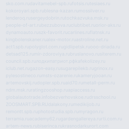
sko.com.ru
davitamebel-spb.ru
fotsis.ru
tesiaes.ru
kokoroyari.spb.ru
blesna-kazan.ru
mossilver.ru
lenderoq.ru
sergeydobrin.ru
tochkazvuka.msk.ru
people-of-art.ru
bezzubova.ru
clubtibet.ru
orior-aks.ru
dynamoauto.ru
szk-favorit.ru
carlines.ru
flatnsk.ru
kingbolenskaner.ru
alex-motor.ru
astroline.net.ru
act1.spb.ru
polyglot.com.ru
gidlipetsk.ru
ooo-driada.ru
detsad125.ru
mir-zdoroviya.ru
bruslanovo.ru
siterem.ru
council.spb.ru
лодкипатриот.рф
kafekolizey.ru
iclub.net.ru
gazon-easy.ru
sugarepilekb.ru
grinox.ru
pylesostineco.ru
msts-ozarenie.ru
kameryjooan.ru
artemovskij.ru
dopler.spb.ru
aid70.ru
metall-perm.ru
ndm.msk.ru
ratingzooshop.ru
apiaccess.ru
globalautotrade.info
bezverhovskoe.ru
drsschool.ru
ZOOSMART.SPB.RU
dalakony.ru
medikijob.ru
remontt.spb.ru
photostudia.spb.ru
myragon.ru
terramia.ru
academy62.ru
gardengallereya.ru
rti.com.ru
artem-news.ru
biserinca.ru
krasnodarkurort.com