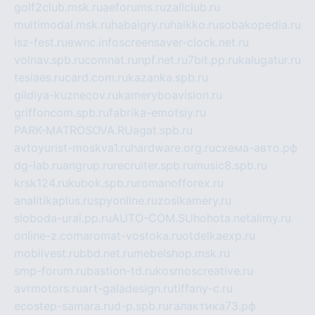
golf2club.msk.ru
aeforums.ru
zallclub.ru
multimodal.msk.ru
habaigry.ru
haikko.ru
sobakopedia.ru
isz-fest.ru
ewnc.info
screensaver-clock.net.ru
volnav.spb.ru
comnat.ru
npf.net.ru
7bit.pp.ru
kalugatur.ru
tesiaes.ru
card.com.ru
kazanka.spb.ru
gildiya-kuznecov.ru
kameryboavision.ru
griffoncom.spb.ru
fabrika-emotsiy.ru
PARK-MATROSOVA.RU
agat.spb.ru
avtoyurist-moskva1.ru
hardware.org.ru
схема-авто.рф
dg-lab.ru
angrup.ru
recruiter.spb.ru
music8.spb.ru
krsk124.ru
kubok.spb.ru
romanofforex.ru
analitikaplus.ru
spyonline.ru
zosikamery.ru
sloboda-ural.pp.ru
AUTO-COM.SU
hohota.net
alimy.ru
online-z.com
aromat-vostoka.ru
otdelkaexp.ru
mobilvest.ru
bbd.net.ru
mebelshop.msk.ru
smp-forum.ru
bastion-td.ru
kosmoscreative.ru
avrmotors.ru
art-galadesign.ru
tiffany-c.ru
ecostep-samara.ru
d-p.spb.ru
галактика73.рф