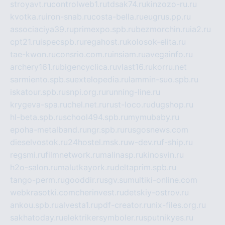
stroyavt.ru
controlweb1.ru
tdsak74.ru
kinzozo-ru.ru
kvotka.ru
iron-snab.ru
costa-bella.ru
eugrus.pp.ru
associaciya39.ru
primexpo.spb.ru
bezmorchin.ru
ia2.ru
cpt21.ru
ispecspb.ru
regahost.ru
kolosok-elita.ru
tae-kwon.ru
consrio.com.ru
insiam.ru
avegainfo.ru
archery161.ru
bigencyclica.ru
vlast16.ru
korru.net
sarmiento.spb.su
extelopedia.ru
lammin-suo.spb.ru
iskatour.spb.ru
snpi.org.ru
running-line.ru
krygeva-spa.ru
chel.net.ru
rust-loco.ru
dugshop.ru
hl-beta.spb.ru
school494.spb.ru
mymubaby.ru
epoha-metalband.ru
ngr.spb.ru
rusgosnews.com
dieselvostok.ru
24hostel.msk.ru
w-dev.ru
f-ship.ru
regsmi.ru
filmnetwork.ru
malinasp.ru
kinosvin.ru
h2o-salon.ru
malutkayork.ru
deltaprim.spb.ru
tango-perm.ru
gooddir.ru
sgv.su
multiki-online.com
webkrasotki.com
cherinvest.ru
detskiy-ostrov.ru
ankou.spb.ru
alvesta1.ru
pdf-creator.ru
nix-files.org.ru
sakhatoday.ru
elektrikersymboler.ru
sputnikyes.ru