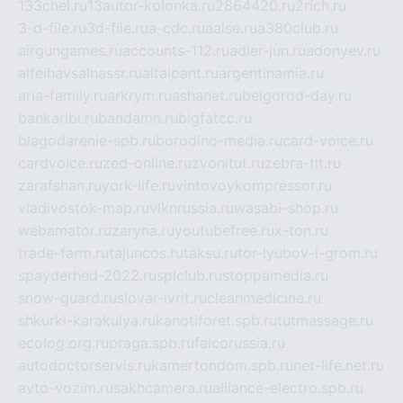
133chel.ru
13autor-kolonka.ru
2864420.ru
2rich.ru
3-d-file.ru
3d-file.ru
a-cdc.ru
aalse.ru
a380club.ru
airgungames.ru
accounts-112.ru
adler-jun.ru
adonyev.ru
alfeihavsalnassr.ru
altaipant.ru
argentinamia.ru
aria-family.ru
arkrym.ru
ashanet.ru
belgorod-day.ru
bankaribi.ru
bandamn.ru
bigfatcc.ru
blagodarenie-spb.ru
borodino-media.ru
card-voice.ru
cardvoice.ru
zed-online.ru
zvonitut.ru
zebra-tlt.ru
zarafshan.ru
york-life.ru
vintovoykompressor.ru
vladivostok-map.ru
vlknrussia.ru
wasabi-shop.ru
webamator.ru
zaryna.ru
youtubefree.ru
x-ton.ru
trade-farm.ru
tajuncos.ru
taksu.ru
tor-lyubov-i-grom.ru
spayderhed-2022.ru
splclub.ru
stoppamedia.ru
snow-guard.ru
slovar-ivrit.ru
cleanmedicine.ru
shkurki-karakulya.ru
kanotiforet.spb.ru
tutmassage.ru
ecolog.org.ru
praga.spb.ru
falcorussia.ru
autodoctorservis.ru
kamertondom.spb.ru
net-life.net.ru
avto-vozim.ru
sakhcamera.ru
alliance-electro.spb.ru