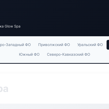
ка Glow Spa
ро-Западный ФО
Приволжский ФО
Уральский ФО
Южный ФО
Северо-Кавказский ФО
pa