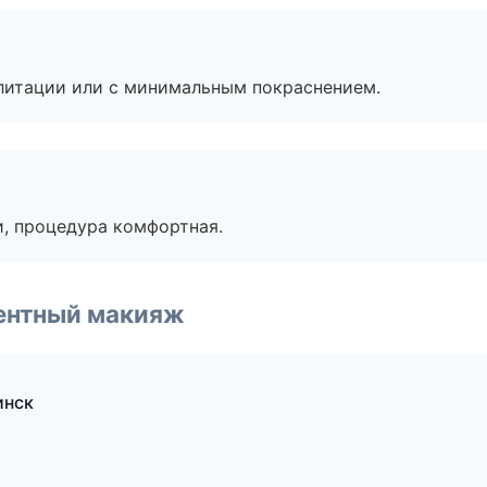
литации или с минимальным покраснением.
, процедура комфортная.
ентный макияж
инск