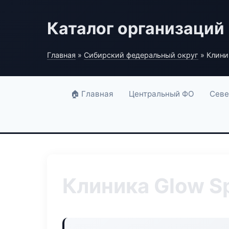
Каталог организаций
Главная
»
Сибирский федеральный округ
» Клини
🏠 Главная
Центральный ФО
Севе
Клиника Glow S