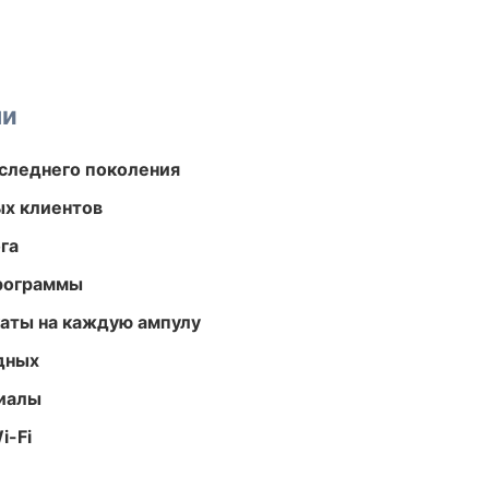
ми
следнего поколения
ых клиентов
га
программы
аты на каждую ампулу
одных
риалы
i-Fi