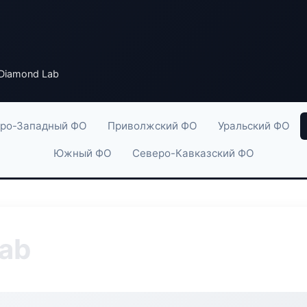
 Diamond Lab
ро-Западный ФО
Приволжский ФО
Уральский ФО
Южный ФО
Северо-Кавказский ФО
Lab