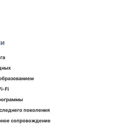
ми
га
одных
образованием
i-Fi
программы
следнего поколения
урное сопровождение