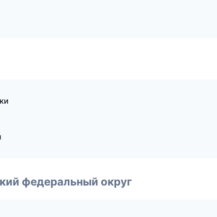
тки
и
ский федеральный округ