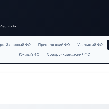
 Med Body
ро-Западный ФО
Приволжский ФО
Уральский ФО
Южный ФО
Северо-Кавказский ФО