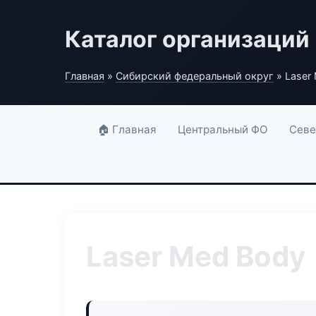
Каталог организаций
Главная
»
Сибирский федеральный округ
» Laser
🏠 Главная
Центральный ФО
Севе
Laser Med Body