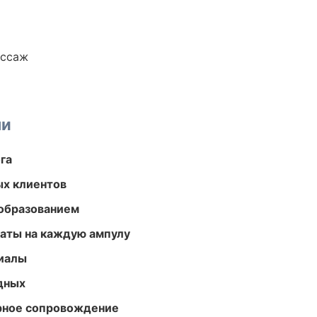
ассаж
ми
га
ых клиентов
образованием
аты на каждую ампулу
риалы
одных
урное сопровождение