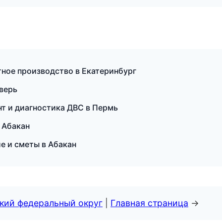
тное производство в Екатеринбург
Тверь
нт и диагностика ДВС в Пермь
в Абакан
е и сметы в Абакан
ский федеральный округ
|
Главная страница
→