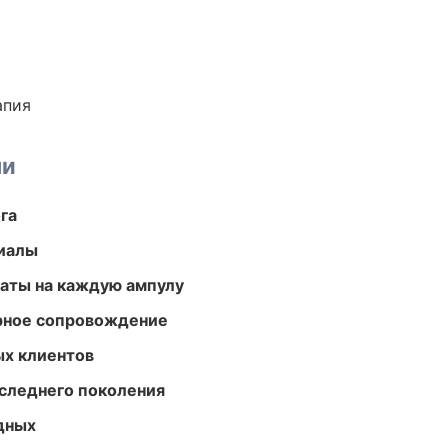
апия
ми
га
риалы
аты на каждую ампулу
урное сопровождение
ых клиентов
следнего поколения
одных