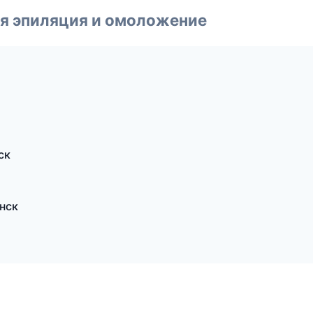
я эпиляция и омоложение
ск
нск