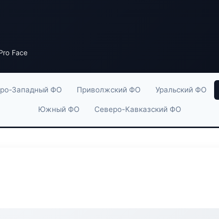
Pro Face
ро-Западный ФО
Приволжский ФО
Уральский ФО
Южный ФО
Северо-Кавказский ФО