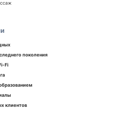
ассаж
ми
одных
следнего поколения
i-Fi
га
образованием
риалы
ых клиентов