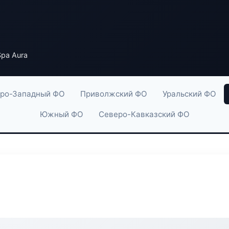
pa Aura
ро-Западный ФО
Приволжский ФО
Уральский ФО
Южный ФО
Северо-Кавказский ФО