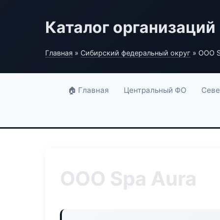
Каталог организаций
Главная
»
Сибирский федеральный округ
» ООО S
🏠 Главная
Центральный ФО
Севе
ООО Spa Aura