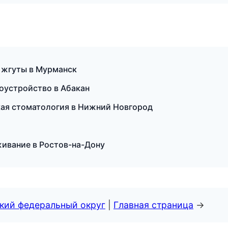
 жгуты в Мурманск
оустройство в Абакан
кая стоматология в Нижний Новгород
живание в Ростов-на-Дону
ский федеральный округ
|
Главная страница
→