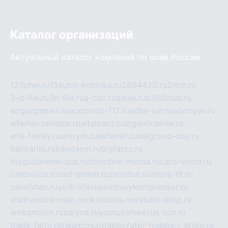
Каталог организаций
Актуальный каталог компаний по всей России
133chel.ru
13autor-kolonka.ru
2864420.ru
2rich.ru
3-d-file.ru
3d-file.ru
a-cdc.ru
aalse.ru
a380club.ru
airgungames.ru
accounts-112.ru
adler-jun.ru
adonyev.ru
alfeihavsalnassr.ru
altaipant.ru
argentinamia.ru
aria-family.ru
arkrym.ru
ashanet.ru
belgorod-day.ru
bankaribi.ru
bandamn.ru
bigfatcc.ru
blagodarenie-spb.ru
borodino-media.ru
card-voice.ru
cardvoice.ru
zed-online.ru
zvonitut.ru
zebra-tlt.ru
zarafshan.ru
york-life.ru
vintovoykompressor.ru
vladivostok-map.ru
vlknrussia.ru
wasabi-shop.ru
webamator.ru
zaryna.ru
youtubefree.ru
x-ton.ru
trade-farm.ru
tajuncos.ru
taksu.ru
tor-lyubov-i-grom.ru