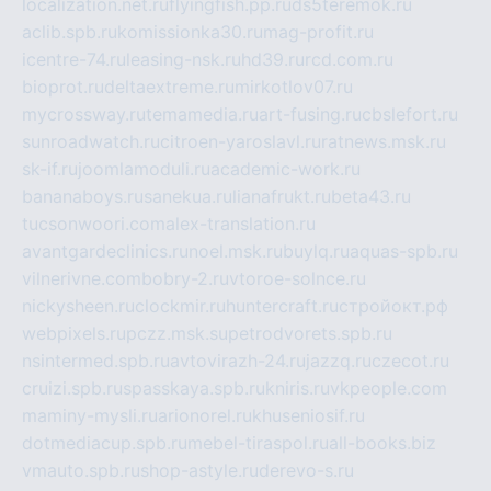
localization.net.ru
flyingfish.pp.ru
ds5teremok.ru
aclib.spb.ru
komissionka30.ru
mag-profit.ru
icentre-74.ru
leasing-nsk.ru
hd39.ru
rcd.com.ru
bioprot.ru
deltaextreme.ru
mirkotlov07.ru
mycrossway.ru
temamedia.ru
art-fusing.ru
cbslefort.ru
sunroadwatch.ru
citroen-yaroslavl.ru
ratnews.msk.ru
sk-if.ru
joomlamoduli.ru
academic-work.ru
bananaboys.ru
sanekua.ru
lianafrukt.ru
beta43.ru
tucsonwoori.com
alex-translation.ru
avantgardeclinics.ru
noel.msk.ru
buylq.ru
aquas-spb.ru
vilnerivne.com
bobry-2.ru
vtoroe-solnce.ru
nickysheen.ru
clockmir.ru
huntercraft.ru
стройокт.рф
webpixels.ru
pczz.msk.su
petrodvorets.spb.ru
nsintermed.spb.ru
avtovirazh-24.ru
jazzq.ru
czecot.ru
cruizi.spb.ru
spasskaya.spb.ru
kniris.ru
vkpeople.com
maminy-mysli.ru
arionorel.ru
khuseniosif.ru
dotmediacup.spb.ru
mebel-tiraspol.ru
all-books.biz
vmauto.spb.ru
shop-astyle.ru
derevo-s.ru