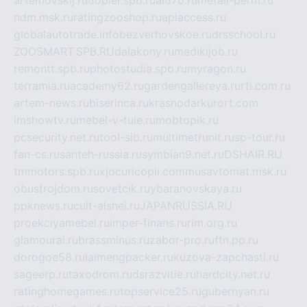
artemovskij.ru
dopler.spb.ru
aid70.ru
metall-perm.ru
ndm.msk.ru
ratingzooshop.ru
apiaccess.ru
globalautotrade.info
bezverhovskoe.ru
drsschool.ru
ZOOSMART.SPB.RU
dalakony.ru
medikijob.ru
remontt.spb.ru
photostudia.spb.ru
myragon.ru
terramia.ru
academy62.ru
gardengallereya.ru
rti.com.ru
artem-news.ru
biserinca.ru
krasnodarkurort.com
imshowtv.ru
mebel-v-tule.ru
mobtopik.ru
pcsecurity.net.ru
tool-sib.ru
multimetrunit.ru
sp-tour.ru
fan-cs.ru
santeh-russia.ru
symbian9.net.ru
DSHAIR.RU
tmmotors.spb.ru
xjocuricopii.com
musavtomat.msk.ru
obustrojdom.ru
sovetcik.ru
ybaranovskaya.ru
ppknews.ru
cult-alshei.ru
JAPANRUSSIA.RU
proekciyamebel.ru
imper-finans.ru
rim.org.ru
glamourai.ru
brassminus.ru
zabor-pro.ru
ftn.pp.ru
dorogoe58.ru
laimengpacker.ru
kuzova-zapchasti.ru
sageerp.ru
taxodrom.ru
dsrazvitie.ru
hardcity.net.ru
ratinghomegames.ru
topservice25.ru
gubernyan.ru