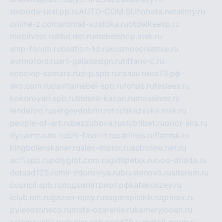
sloboda-ural.pp.ru
AUTO-COM.SU
hohota.net
alimy.ru
online-z.com
aromat-vostoka.ru
otdelkaexp.ru
mobilvest.ru
bbd.net.ru
mebelshop.msk.ru
smp-forum.ru
bastion-td.ru
kosmoscreative.ru
avrmotors.ru
art-galadesign.ru
tiffany-c.ru
ecostep-samara.ru
d-p.spb.ru
галактика73.рф
sko.com.ru
davitamebel-spb.ru
fotsis.ru
tesiaes.ru
kokoroyari.spb.ru
blesna-kazan.ru
mossilver.ru
lenderoq.ru
sergeydobrin.ru
tochkazvuka.msk.ru
people-of-art.ru
bezzubova.ru
clubtibet.ru
orior-aks.ru
dynamoauto.ru
szk-favorit.ru
carlines.ru
flatnsk.ru
kingbolenskaner.ru
alex-motor.ru
astroline.net.ru
act1.spb.ru
polyglot.com.ru
gidlipetsk.ru
ooo-driada.ru
detsad125.ru
mir-zdoroviya.ru
bruslanovo.ru
siterem.ru
council.spb.ru
лодкипатриот.рф
kafekolizey.ru
iclub.net.ru
gazon-easy.ru
sugarepilekb.ru
grinox.ru
pylesostineco.ru
msts-ozarenie.ru
kameryjooan.ru