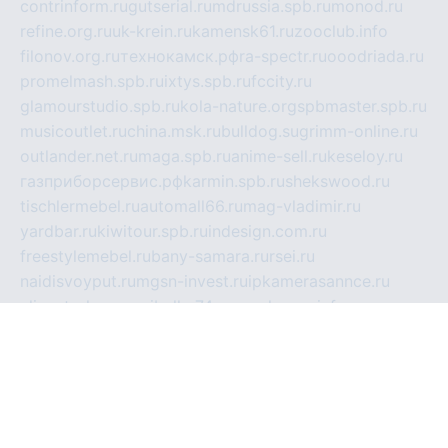
contrinform.ru
gutserial.ru
mdrussia.spb.ru
monod.ru
refine.org.ru
uk-krein.ru
kamensk61.ru
zooclub.info
filonov.org.ru
технокамск.рф
ra-spectr.ru
ooodriada.ru
promelmash.spb.ru
ixtys.spb.ru
fccity.ru
glamourstudio.spb.ru
kola-nature.org
spbmaster.spb.ru
musicoutlet.ru
china.msk.ru
bulldog.su
grimm-online.ru
outlander.net.ru
maga.spb.ru
anime-sell.ru
keseloy.ru
газприборсервис.рф
karmin.spb.ru
shekswood.ru
tischlermebel.ru
automall66.ru
mag-vladimir.ru
yardbar.ru
kiwitour.spb.ru
indesign.com.ru
freestylemebel.ru
bany-samara.ru
rsei.ru
naidisvoyput.ru
mgsn-invest.ru
ipkamerasannce.ru
alicante-house.ru
ibelka74.ru
cozyhouse.info
vlkargalev-studio.ru
700mb.ru
figura-ufa.ru
alina-live.ru
belarusiannews.ru
womenknow.ru
dos-vniimk.ru
sega.net.ru
dv.net.ru
phenomenonsofhistory.com
telesputnik.net.ru
wall.pp.ru
pylesosroidmi.ru
gtc-clan.ru
cligs.ru
bibikazap.ru
popova.org.ru