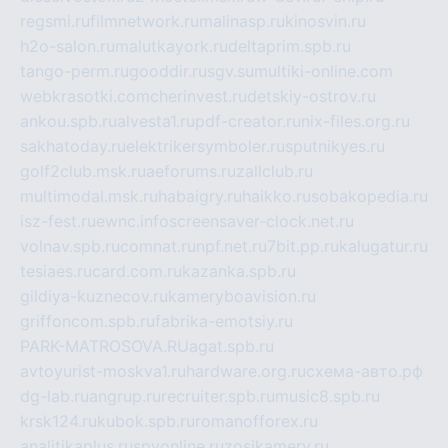
regsmi.ru
filmnetwork.ru
malinasp.ru
kinosvin.ru
h2o-salon.ru
malutkayork.ru
deltaprim.spb.ru
tango-perm.ru
gooddir.ru
sgv.su
multiki-online.com
webkrasotki.com
cherinvest.ru
detskiy-ostrov.ru
ankou.spb.ru
alvesta1.ru
pdf-creator.ru
nix-files.org.ru
sakhatoday.ru
elektrikersymboler.ru
sputnikyes.ru
golf2club.msk.ru
aeforums.ru
zallclub.ru
multimodal.msk.ru
habaigry.ru
haikko.ru
sobakopedia.ru
isz-fest.ru
ewnc.info
screensaver-clock.net.ru
volnav.spb.ru
comnat.ru
npf.net.ru
7bit.pp.ru
kalugatur.ru
tesiaes.ru
card.com.ru
kazanka.spb.ru
gildiya-kuznecov.ru
kameryboavision.ru
griffoncom.spb.ru
fabrika-emotsiy.ru
PARK-MATROSOVA.RU
agat.spb.ru
avtoyurist-moskva1.ru
hardware.org.ru
схема-авто.рф
dg-lab.ru
angrup.ru
recruiter.spb.ru
music8.spb.ru
krsk124.ru
kubok.spb.ru
romanofforex.ru
analitikaplus.ru
spyonline.ru
zosikamery.ru