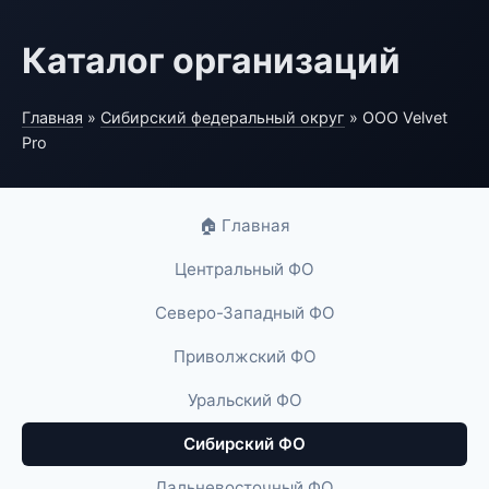
Каталог организаций
Главная
»
Сибирский федеральный округ
» ООО Velvet
Pro
🏠 Главная
Центральный ФО
Северо-Западный ФО
Приволжский ФО
Уральский ФО
Сибирский ФО
Дальневосточный ФО