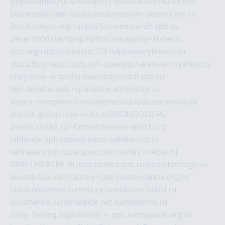
gtglasslined.ru
ii4.ru
tssport.spb.ru
andorra24.com
blackwallstreet.ru
oboimos.ru
optim-doors.com.ru
ikuch.ru
nycr.org.ru
npa21.ru
vremya-ch.spb.ru
desert000.ru
ivtorgi.ru
ifiori.ru
catalog-statei.ru
dcv.org.ru
spetsmaster174.ru
ipkameryhiseeu.ru
dum26.ru
ruspol.spb.ru
fr-opendp.ru
kam-solnyshko.ru
cheyenne-arapaho.ru
sevzapmetal.spb.ru
ted-lapidus.spb.ru
parasite-eliminator.ru
sigma-complete.ru
modernworld.ru
dama-moda.ru
eholot-group.ru
sk-nvkz.ru
DRONGOLD.RU
democratia2.ru
i-farmer.ru
mass-sport.org
jablonex.spb.ru
bookmess.ru
linkword.ru
refineua.com.ru
cs-spec.net.ru
altay-mebel.ru
DNK-THEATRE.RU
mechaniks.spb.ru
ipcamtechage.ru
skosta.ru
a-sun.ru
stroy-ldsp.ru
snowlands.org.ru
childrensshoes.ru
mrlizzy.ru
mebelsofiakrd.ru
bulizhenko.ru
rumantick.net.ru
mtszerno.ru
daily-fishing.ru
glushiteli-v-spb.ru
megasat.org.ru