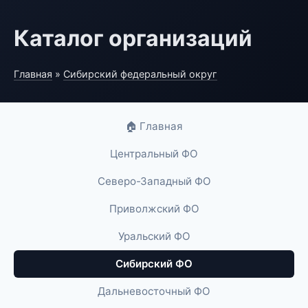
Каталог организаций
Главная
»
Сибирский федеральный округ
🏠 Главная
Центральный ФО
Северо-Западный ФО
Приволжский ФО
Уральский ФО
Сибирский ФО
Дальневосточный ФО