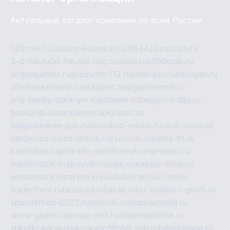
Актуальный каталог компаний по всей России
133chel.ru
13autor-kolonka.ru
2864420.ru
2rich.ru
3-d-file.ru
3d-file.ru
a-cdc.ru
aalse.ru
a380club.ru
airgungames.ru
accounts-112.ru
adler-jun.ru
adonyev.ru
alfeihavsalnassr.ru
altaipant.ru
argentinamia.ru
aria-family.ru
arkrym.ru
ashanet.ru
belgorod-day.ru
bankaribi.ru
bandamn.ru
bigfatcc.ru
blagodarenie-spb.ru
borodino-media.ru
card-voice.ru
cardvoice.ru
zed-online.ru
zvonitut.ru
zebra-tlt.ru
zarafshan.ru
york-life.ru
vintovoykompressor.ru
vladivostok-map.ru
vlknrussia.ru
wasabi-shop.ru
webamator.ru
zaryna.ru
youtubefree.ru
x-ton.ru
trade-farm.ru
tajuncos.ru
taksu.ru
tor-lyubov-i-grom.ru
spayderhed-2022.ru
splclub.ru
stoppamedia.ru
snow-guard.ru
slovar-ivrit.ru
cleanmedicine.ru
shkurki-karakulya.ru
kanotiforet.spb.ru
tutmassage.ru