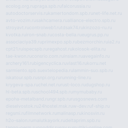
ecolog.org.ru
praga.spb.ru
falcorussia.ru
autodoctorservis.ru
kamertondom.spb.ru
net-life.net.ru
avto-vozim.ru
sakhcamera.ru
alliance-electro.spb.ru
stroyavt.ru
controlweb1.ru
tdsak74.ru
kinzozo-ru.ru
kvotka.ru
iron-snab.ru
costa-bella.ru
eugrus.pp.ru
associaciya39.ru
primexpo.spb.ru
bezmorchin.ru
ia2.ru
cpt21.ru
ispecspb.ru
regahost.ru
kolosok-elita.ru
tae-kwon.ru
consrio.com.ru
insiam.ru
avegainfo.ru
archery161.ru
bigencyclica.ru
vlast16.ru
korru.net
sarmiento.spb.su
extelopedia.ru
lammin-suo.spb.ru
iskatour.spb.ru
snpi.org.ru
running-line.ru
krygeva-spa.ru
chel.net.ru
rust-loco.ru
dugshop.ru
hl-beta.spb.ru
school494.spb.ru
mymubaby.ru
epoha-metalband.ru
ngr.spb.ru
rusgosnews.com
dieselvostok.ru
24hostel.msk.ru
w-dev.ru
f-ship.ru
regsmi.ru
filmnetwork.ru
malinasp.ru
kinosvin.ru
h2o-salon.ru
malutkayork.ru
deltaprim.spb.ru
tango-perm.ru
gooddir.ru
sgv.su
multiki-online.com