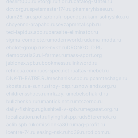
desert000.ru
ivtorgi.ru
ifiori.ru
catalog-statei.ru
dcv.org.ru
spetsmaster174.ru
ipkameryhiseeu.ru
dum26.ru
ruspol.spb.ru
fr-opendp.ru
kam-solnyshko.ru
cheyenne-arapaho.ru
sevzapmetal.spb.ru
ted-lapidus.spb.ru
parasite-eliminator.ru
sigma-complete.ru
modernworld.ru
dama-moda.ru
eholot-group.ru
sk-nvkz.ru
DRONGOLD.RU
democratia2.ru
i-farmer.ru
mass-sport.org
jablonex.spb.ru
bookmess.ru
linkword.ru
refineua.com.ru
cs-spec.net.ru
altay-mebel.ru
DNK-THEATRE.RU
mechaniks.spb.ru
ipcamtechage.ru
skosta.ru
a-sun.ru
stroy-ldsp.ru
snowlands.org.ru
childrensshoes.ru
mrlizzy.ru
mebelsofiakrd.ru
bulizhenko.ru
rumantick.net.ru
mtszerno.ru
daily-fishing.ru
glushiteli-v-spb.ru
megasat.org.ru
localization.net.ru
flyingfish.pp.ru
ds5teremok.ru
aclib.spb.ru
komissionka30.ru
mag-profit.ru
icentre-74.ru
leasing-nsk.ru
hd39.ru
rcd.com.ru