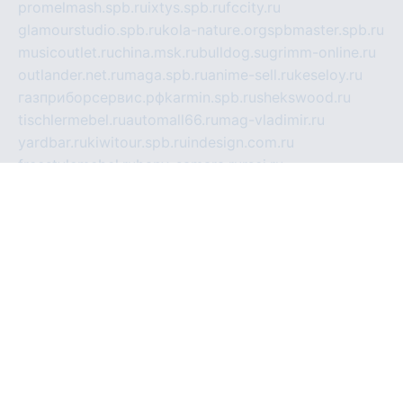
promelmash.spb.ru
ixtys.spb.ru
fccity.ru
glamourstudio.spb.ru
kola-nature.org
spbmaster.spb.ru
musicoutlet.ru
china.msk.ru
bulldog.su
grimm-online.ru
outlander.net.ru
maga.spb.ru
anime-sell.ru
keseloy.ru
газприборсервис.рф
karmin.spb.ru
shekswood.ru
tischlermebel.ru
automall66.ru
mag-vladimir.ru
yardbar.ru
kiwitour.spb.ru
indesign.com.ru
freestylemebel.ru
bany-samara.ru
rsei.ru
naidisvoyput.ru
mgsn-invest.ru
ipkamerasannce.ru
alicante-house.ru
ibelka74.ru
cozyhouse.info
vlkargalev-studio.ru
700mb.ru
figura-ufa.ru
alina-live.ru
belarusiannews.ru
womenknow.ru
dos-vniimk.ru
sega.net.ru
dv.net.ru
phenomenonsofhistory.com
telesputnik.net.ru
wall.pp.ru
pylesosroidmi.ru
gtc-clan.ru
cligs.ru
bibikazap.ru
popova.org.ru
netwhistler.spb.ru
bellvil.ru
bonzon.ru
iss-vladik.ru
defiparis.net.ru
las-gryzas.ru
amku.ru
electednews.spb.ru
feather.org.ru
spar72.ru
tankiigri.ru