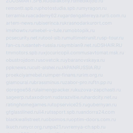
ZOOSMART.SPB.RU
dalakony.ru
medikijob.ru
remontt.spb.ru
photostudia.spb.ru
myragon.ru
terramia.ru
academy62.ru
gardengallereya.ru
rti.com.ru
artem-news.ru
biserinca.ru
krasnodarkurort.com
imshowtv.ru
mebel-v-tule.ru
mobtopik.ru
pcsecurity.net.ru
tool-sib.ru
multimetrunit.ru
sp-tour.ru
fan-cs.ru
santeh-russia.ru
symbian9.net.ru
DSHAIR.RU
tmmotors.spb.ru
xjocuricopii.com
musavtomat.msk.ru
obustrojdom.ru
sovetcik.ru
ybaranovskaya.ru
ppknews.ru
cult-alshei.ru
JAPANRUSSIA.RU
proekciyamebel.ru
imper-finans.ru
rim.org.ru
glamourai.ru
brassminus.ru
zabor-pro.ru
ftn.pp.ru
dorogoe58.ru
laimengpacker.ru
kuzova-zapchasti.ru
sageerp.ru
taxodrom.ru
dsrazvitie.ru
hardcity.net.ru
ratinghomegames.ru
topservice25.ru
gubernyan.ru
gtglasslined.ru
ii4.ru
tssport.spb.ru
andorra24.com
blackwallstreet.ru
oboimos.ru
optim-doors.com.ru
ikuch.ru
nycr.org.ru
npa21.ru
vremya-ch.spb.ru