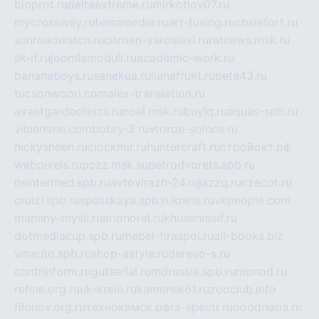
bioprot.ru
deltaextreme.ru
mirkotlov07.ru
mycrossway.ru
temamedia.ru
art-fusing.ru
cbslefort.ru
sunroadwatch.ru
citroen-yaroslavl.ru
ratnews.msk.ru
sk-if.ru
joomlamoduli.ru
academic-work.ru
bananaboys.ru
sanekua.ru
lianafrukt.ru
beta43.ru
tucsonwoori.com
alex-translation.ru
avantgardeclinics.ru
noel.msk.ru
buylq.ru
aquas-spb.ru
vilnerivne.com
bobry-2.ru
vtoroe-solnce.ru
nickysheen.ru
clockmir.ru
huntercraft.ru
стройокт.рф
webpixels.ru
pczz.msk.su
petrodvorets.spb.ru
nsintermed.spb.ru
avtovirazh-24.ru
jazzq.ru
czecot.ru
cruizi.spb.ru
spasskaya.spb.ru
kniris.ru
vkpeople.com
maminy-mysli.ru
arionorel.ru
khuseniosif.ru
dotmediacup.spb.ru
mebel-tiraspol.ru
all-books.biz
vmauto.spb.ru
shop-astyle.ru
derevo-s.ru
contrinform.ru
gutserial.ru
mdrussia.spb.ru
monod.ru
refine.org.ru
uk-krein.ru
kamensk61.ru
zooclub.info
filonov.org.ru
технокамск.рф
ra-spectr.ru
ooodriada.ru