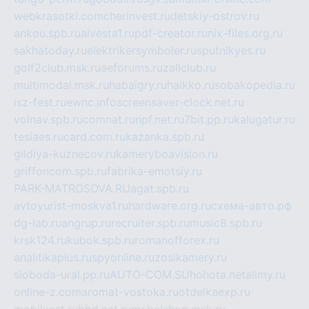
webkrasotki.com
cherinvest.ru
detskiy-ostrov.ru
ankou.spb.ru
alvesta1.ru
pdf-creator.ru
nix-files.org.ru
sakhatoday.ru
elektrikersymboler.ru
sputnikyes.ru
golf2club.msk.ru
aeforums.ru
zallclub.ru
multimodal.msk.ru
habaigry.ru
haikko.ru
sobakopedia.ru
isz-fest.ru
ewnc.info
screensaver-clock.net.ru
volnav.spb.ru
comnat.ru
npf.net.ru
7bit.pp.ru
kalugatur.ru
tesiaes.ru
card.com.ru
kazanka.spb.ru
gildiya-kuznecov.ru
kameryboavision.ru
griffoncom.spb.ru
fabrika-emotsiy.ru
PARK-MATROSOVA.RU
agat.spb.ru
avtoyurist-moskva1.ru
hardware.org.ru
схема-авто.рф
dg-lab.ru
angrup.ru
recruiter.spb.ru
music8.spb.ru
krsk124.ru
kubok.spb.ru
romanofforex.ru
analitikaplus.ru
spyonline.ru
zosikamery.ru
sloboda-ural.pp.ru
AUTO-COM.SU
hohota.net
alimy.ru
online-z.com
aromat-vostoka.ru
otdelkaexp.ru