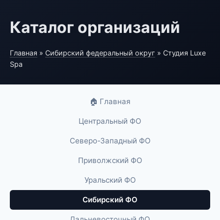
Каталог организаций
Главная
»
Сибирский федеральный округ
» Студия Luxe
Spa
🏠 Главная
Центральный ФО
Северо-Западный ФО
Приволжский ФО
Уральский ФО
Сибирский ФО
Дальневосточный ФО