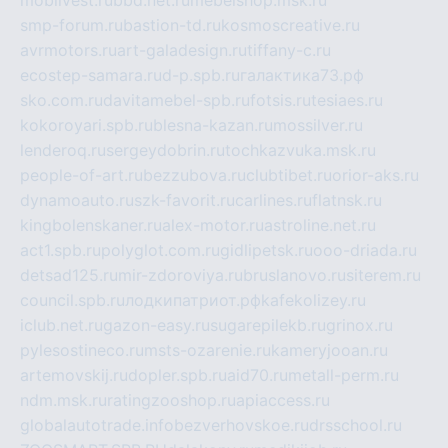
mobilvest.ru
bbd.net.ru
mebelshop.msk.ru
smp-forum.ru
bastion-td.ru
kosmoscreative.ru
avrmotors.ru
art-galadesign.ru
tiffany-c.ru
ecostep-samara.ru
d-p.spb.ru
галактика73.рф
sko.com.ru
davitamebel-spb.ru
fotsis.ru
tesiaes.ru
kokoroyari.spb.ru
blesna-kazan.ru
mossilver.ru
lenderoq.ru
sergeydobrin.ru
tochkazvuka.msk.ru
people-of-art.ru
bezzubova.ru
clubtibet.ru
orior-aks.ru
dynamoauto.ru
szk-favorit.ru
carlines.ru
flatnsk.ru
kingbolenskaner.ru
alex-motor.ru
astroline.net.ru
act1.spb.ru
polyglot.com.ru
gidlipetsk.ru
ooo-driada.ru
detsad125.ru
mir-zdoroviya.ru
bruslanovo.ru
siterem.ru
council.spb.ru
лодкипатриот.рф
kafekolizey.ru
iclub.net.ru
gazon-easy.ru
sugarepilekb.ru
grinox.ru
pylesostineco.ru
msts-ozarenie.ru
kameryjooan.ru
artemovskij.ru
dopler.spb.ru
aid70.ru
metall-perm.ru
ndm.msk.ru
ratingzooshop.ru
apiaccess.ru
globalautotrade.info
bezverhovskoe.ru
drsschool.ru