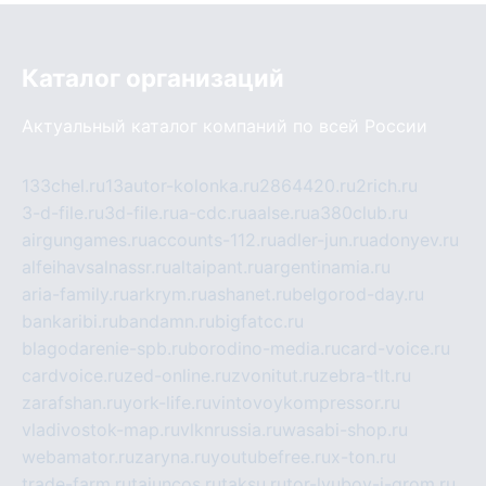
Каталог организаций
Актуальный каталог компаний по всей России
133chel.ru
13autor-kolonka.ru
2864420.ru
2rich.ru
3-d-file.ru
3d-file.ru
a-cdc.ru
aalse.ru
a380club.ru
airgungames.ru
accounts-112.ru
adler-jun.ru
adonyev.ru
alfeihavsalnassr.ru
altaipant.ru
argentinamia.ru
aria-family.ru
arkrym.ru
ashanet.ru
belgorod-day.ru
bankaribi.ru
bandamn.ru
bigfatcc.ru
blagodarenie-spb.ru
borodino-media.ru
card-voice.ru
cardvoice.ru
zed-online.ru
zvonitut.ru
zebra-tlt.ru
zarafshan.ru
york-life.ru
vintovoykompressor.ru
vladivostok-map.ru
vlknrussia.ru
wasabi-shop.ru
webamator.ru
zaryna.ru
youtubefree.ru
x-ton.ru
trade-farm.ru
tajuncos.ru
taksu.ru
tor-lyubov-i-grom.ru