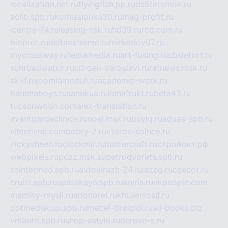
localization.net.ru
flyingfish.pp.ru
ds5teremok.ru
aclib.spb.ru
komissionka30.ru
mag-profit.ru
icentre-74.ru
leasing-nsk.ru
hd39.ru
rcd.com.ru
bioprot.ru
deltaextreme.ru
mirkotlov07.ru
mycrossway.ru
temamedia.ru
art-fusing.ru
cbslefort.ru
sunroadwatch.ru
citroen-yaroslavl.ru
ratnews.msk.ru
sk-if.ru
joomlamoduli.ru
academic-work.ru
bananaboys.ru
sanekua.ru
lianafrukt.ru
beta43.ru
tucsonwoori.com
alex-translation.ru
avantgardeclinics.ru
noel.msk.ru
buylq.ru
aquas-spb.ru
vilnerivne.com
bobry-2.ru
vtoroe-solnce.ru
nickysheen.ru
clockmir.ru
huntercraft.ru
стройокт.рф
webpixels.ru
pczz.msk.su
petrodvorets.spb.ru
nsintermed.spb.ru
avtovirazh-24.ru
jazzq.ru
czecot.ru
cruizi.spb.ru
spasskaya.spb.ru
kniris.ru
vkpeople.com
maminy-mysli.ru
arionorel.ru
khuseniosif.ru
dotmediacup.spb.ru
mebel-tiraspol.ru
all-books.biz
vmauto.spb.ru
shop-astyle.ru
derevo-s.ru