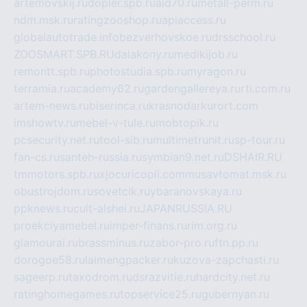
artemovskij.ru
dopler.spb.ru
aid70.ru
metall-perm.ru
ndm.msk.ru
ratingzooshop.ru
apiaccess.ru
globalautotrade.info
bezverhovskoe.ru
drsschool.ru
ZOOSMART.SPB.RU
dalakony.ru
medikijob.ru
remontt.spb.ru
photostudia.spb.ru
myragon.ru
terramia.ru
academy62.ru
gardengallereya.ru
rti.com.ru
artem-news.ru
biserinca.ru
krasnodarkurort.com
imshowtv.ru
mebel-v-tule.ru
mobtopik.ru
pcsecurity.net.ru
tool-sib.ru
multimetrunit.ru
sp-tour.ru
fan-cs.ru
santeh-russia.ru
symbian9.net.ru
DSHAIR.RU
tmmotors.spb.ru
xjocuricopii.com
musavtomat.msk.ru
obustrojdom.ru
sovetcik.ru
ybaranovskaya.ru
ppknews.ru
cult-alshei.ru
JAPANRUSSIA.RU
proekciyamebel.ru
imper-finans.ru
rim.org.ru
glamourai.ru
brassminus.ru
zabor-pro.ru
ftn.pp.ru
dorogoe58.ru
laimengpacker.ru
kuzova-zapchasti.ru
sageerp.ru
taxodrom.ru
dsrazvitie.ru
hardcity.net.ru
ratinghomegames.ru
topservice25.ru
gubernyan.ru