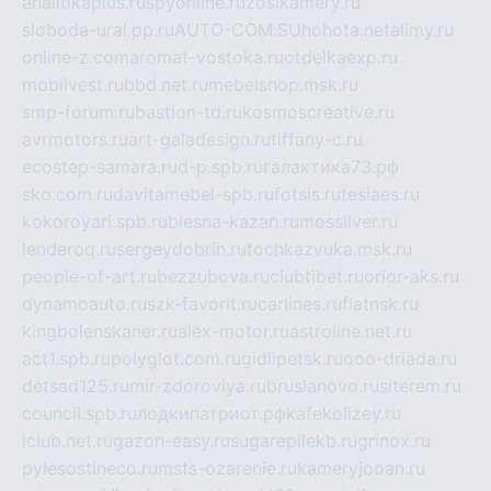
analitikaplus.ru
spyonline.ru
zosikamery.ru
sloboda-ural.pp.ru
AUTO-COM.SU
hohota.net
alimy.ru
online-z.com
aromat-vostoka.ru
otdelkaexp.ru
mobilvest.ru
bbd.net.ru
mebelshop.msk.ru
smp-forum.ru
bastion-td.ru
kosmoscreative.ru
avrmotors.ru
art-galadesign.ru
tiffany-c.ru
ecostep-samara.ru
d-p.spb.ru
галактика73.рф
sko.com.ru
davitamebel-spb.ru
fotsis.ru
tesiaes.ru
kokoroyari.spb.ru
blesna-kazan.ru
mossilver.ru
lenderoq.ru
sergeydobrin.ru
tochkazvuka.msk.ru
people-of-art.ru
bezzubova.ru
clubtibet.ru
orior-aks.ru
dynamoauto.ru
szk-favorit.ru
carlines.ru
flatnsk.ru
kingbolenskaner.ru
alex-motor.ru
astroline.net.ru
act1.spb.ru
polyglot.com.ru
gidlipetsk.ru
ooo-driada.ru
detsad125.ru
mir-zdoroviya.ru
bruslanovo.ru
siterem.ru
council.spb.ru
лодкипатриот.рф
kafekolizey.ru
iclub.net.ru
gazon-easy.ru
sugarepilekb.ru
grinox.ru
pylesostineco.ru
msts-ozarenie.ru
kameryjooan.ru