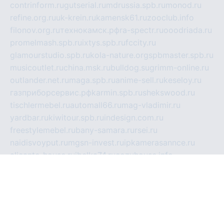
contrinform.ru
gutserial.ru
mdrussia.spb.ru
monod.ru
refine.org.ru
uk-krein.ru
kamensk61.ru
zooclub.info
filonov.org.ru
технокамск.рф
ra-spectr.ru
ooodriada.ru
promelmash.spb.ru
ixtys.spb.ru
fccity.ru
glamourstudio.spb.ru
kola-nature.org
spbmaster.spb.ru
musicoutlet.ru
china.msk.ru
bulldog.su
grimm-online.ru
outlander.net.ru
maga.spb.ru
anime-sell.ru
keseloy.ru
газприборсервис.рф
karmin.spb.ru
shekswood.ru
tischlermebel.ru
automall66.ru
mag-vladimir.ru
yardbar.ru
kiwitour.spb.ru
indesign.com.ru
freestylemebel.ru
bany-samara.ru
rsei.ru
naidisvoyput.ru
mgsn-invest.ru
ipkamerasannce.ru
alicante-house.ru
ibelka74.ru
cozyhouse.info
vlkargalev-studio.ru
700mb.ru
figura-ufa.ru
alina-live.ru
belarusiannews.ru
womenknow.ru
dos-vniimk.ru
sega.net.ru
dv.net.ru
phenomenonsofhistory.com
telesputnik.net.ru
wall.pp.ru
pylesosroidmi.ru
gtc-clan.ru
cligs.ru
bibikazap.ru
popova.org.ru