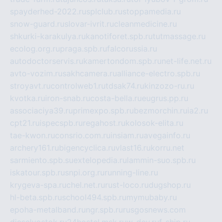
spayderhed-2022.ru
splclub.ru
stoppamedia.ru
snow-guard.ru
slovar-ivrit.ru
cleanmedicine.ru
shkurki-karakulya.ru
kanotiforet.spb.ru
tutmassage.ru
ecolog.org.ru
praga.spb.ru
falcorussia.ru
autodoctorservis.ru
kamertondom.spb.ru
net-life.net.ru
avto-vozim.ru
sakhcamera.ru
alliance-electro.spb.ru
stroyavt.ru
controlweb1.ru
tdsak74.ru
kinzozo-ru.ru
kvotka.ru
iron-snab.ru
costa-bella.ru
eugrus.pp.ru
associaciya39.ru
primexpo.spb.ru
bezmorchin.ru
ia2.ru
cpt21.ru
ispecspb.ru
regahost.ru
kolosok-elita.ru
tae-kwon.ru
consrio.com.ru
insiam.ru
avegainfo.ru
archery161.ru
bigencyclica.ru
vlast16.ru
korru.net
sarmiento.spb.su
extelopedia.ru
lammin-suo.spb.ru
iskatour.spb.ru
snpi.org.ru
running-line.ru
krygeva-spa.ru
chel.net.ru
rust-loco.ru
dugshop.ru
hl-beta.spb.ru
school494.spb.ru
mymubaby.ru
epoha-metalband.ru
ngr.spb.ru
rusgosnews.com