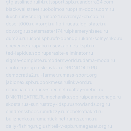
gtglasslined.ru
ii4.ru
tssport.spb.ru
andorra24.com
blackwallstreet.ru
oboimos.ru
optim-doors.com.ru
ikuch.ru
nycr.org.ru
npa21.ru
vremya-ch.spb.ru
desert000.ru
ivtorgi.ru
ifiori.ru
catalog-statei.ru
dcv.org.ru
spetsmaster174.ru
ipkameryhiseeu.ru
dum26.ru
ruspol.spb.ru
fr-opendp.ru
kam-solnyshko.ru
cheyenne-arapaho.ru
sevzapmetal.spb.ru
ted-lapidus.spb.ru
parasite-eliminator.ru
sigma-complete.ru
modernworld.ru
dama-moda.ru
eholot-group.ru
sk-nvkz.ru
DRONGOLD.RU
democratia2.ru
i-farmer.ru
mass-sport.org
jablonex.spb.ru
bookmess.ru
linkword.ru
refineua.com.ru
cs-spec.net.ru
altay-mebel.ru
DNK-THEATRE.RU
mechaniks.spb.ru
ipcamtechage.ru
skosta.ru
a-sun.ru
stroy-ldsp.ru
snowlands.org.ru
childrensshoes.ru
mrlizzy.ru
mebelsofiakrd.ru
bulizhenko.ru
rumantick.net.ru
mtszerno.ru
daily-fishing.ru
glushiteli-v-spb.ru
megasat.org.ru