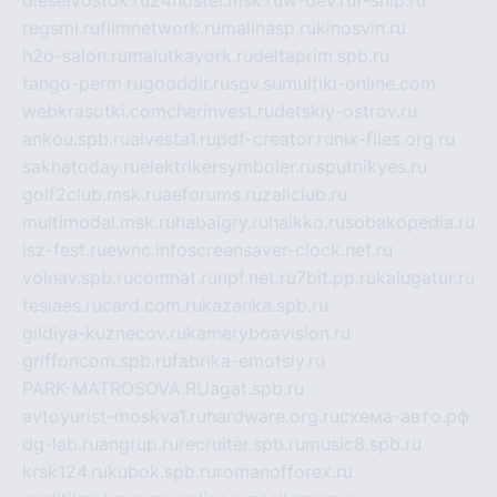
dieselvostok.ru
24hostel.msk.ru
w-dev.ru
f-ship.ru
regsmi.ru
filmnetwork.ru
malinasp.ru
kinosvin.ru
h2o-salon.ru
malutkayork.ru
deltaprim.spb.ru
tango-perm.ru
gooddir.ru
sgv.su
multiki-online.com
webkrasotki.com
cherinvest.ru
detskiy-ostrov.ru
ankou.spb.ru
alvesta1.ru
pdf-creator.ru
nix-files.org.ru
sakhatoday.ru
elektrikersymboler.ru
sputnikyes.ru
golf2club.msk.ru
aeforums.ru
zallclub.ru
multimodal.msk.ru
habaigry.ru
haikko.ru
sobakopedia.ru
isz-fest.ru
ewnc.info
screensaver-clock.net.ru
volnav.spb.ru
comnat.ru
npf.net.ru
7bit.pp.ru
kalugatur.ru
tesiaes.ru
card.com.ru
kazanka.spb.ru
gildiya-kuznecov.ru
kameryboavision.ru
griffoncom.spb.ru
fabrika-emotsiy.ru
PARK-MATROSOVA.RU
agat.spb.ru
avtoyurist-moskva1.ru
hardware.org.ru
схема-авто.рф
dg-lab.ru
angrup.ru
recruiter.spb.ru
music8.spb.ru
krsk124.ru
kubok.spb.ru
romanofforex.ru