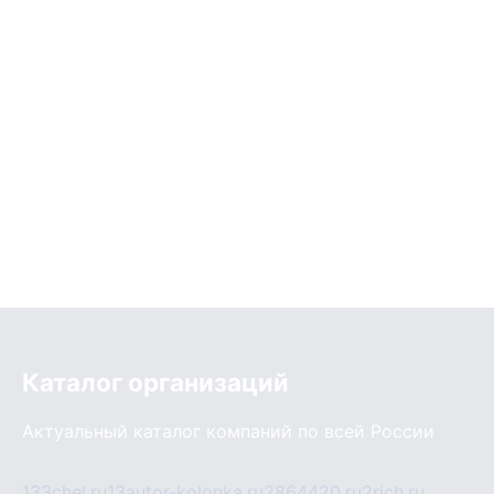
Каталог организаций
Актуальный каталог компаний по всей России
133chel.ru
13autor-kolonka.ru
2864420.ru
2rich.ru