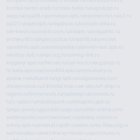
stroyavt.ru
controlweb1.ru
tdsak74.ru
kinzozo-ru.ru
kvotka.ru
iron-snab.ru
costa-bella.ru
eugrus.pp.ru
associaciya39.ru
primexpo.spb.ru
bezmorchin.ru
ia2.ru
cpt21.ru
ispecspb.ru
regahost.ru
kolosok-elita.ru
tae-kwon.ru
consrio.com.ru
insiam.ru
avegainfo.ru
archery161.ru
bigencyclica.ru
vlast16.ru
korru.net
sarmiento.spb.su
extelopedia.ru
lammin-suo.spb.ru
iskatour.spb.ru
snpi.org.ru
running-line.ru
krygeva-spa.ru
chel.net.ru
rust-loco.ru
dugshop.ru
hl-beta.spb.ru
school494.spb.ru
mymubaby.ru
epoha-metalband.ru
ngr.spb.ru
rusgosnews.com
dieselvostok.ru
24hostel.msk.ru
w-dev.ru
f-ship.ru
regsmi.ru
filmnetwork.ru
malinasp.ru
kinosvin.ru
h2o-salon.ru
malutkayork.ru
deltaprim.spb.ru
tango-perm.ru
gooddir.ru
sgv.su
multiki-online.com
webkrasotki.com
cherinvest.ru
detskiy-ostrov.ru
ankou.spb.ru
alvesta1.ru
pdf-creator.ru
nix-files.org.ru
sakhatoday.ru
elektrikersymboler.ru
sputnikyes.ru