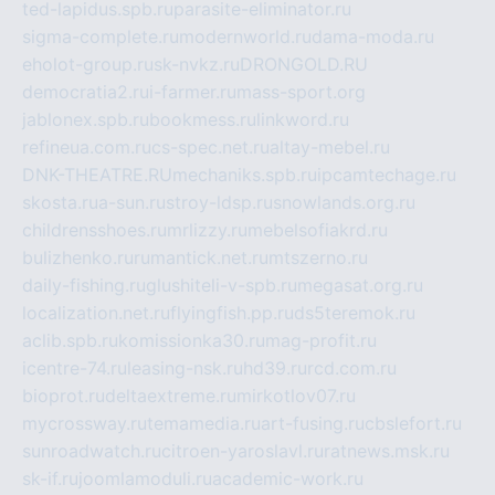
ted-lapidus.spb.ru
parasite-eliminator.ru
sigma-complete.ru
modernworld.ru
dama-moda.ru
eholot-group.ru
sk-nvkz.ru
DRONGOLD.RU
democratia2.ru
i-farmer.ru
mass-sport.org
jablonex.spb.ru
bookmess.ru
linkword.ru
refineua.com.ru
cs-spec.net.ru
altay-mebel.ru
DNK-THEATRE.RU
mechaniks.spb.ru
ipcamtechage.ru
skosta.ru
a-sun.ru
stroy-ldsp.ru
snowlands.org.ru
childrensshoes.ru
mrlizzy.ru
mebelsofiakrd.ru
bulizhenko.ru
rumantick.net.ru
mtszerno.ru
daily-fishing.ru
glushiteli-v-spb.ru
megasat.org.ru
localization.net.ru
flyingfish.pp.ru
ds5teremok.ru
aclib.spb.ru
komissionka30.ru
mag-profit.ru
icentre-74.ru
leasing-nsk.ru
hd39.ru
rcd.com.ru
bioprot.ru
deltaextreme.ru
mirkotlov07.ru
mycrossway.ru
temamedia.ru
art-fusing.ru
cbslefort.ru
sunroadwatch.ru
citroen-yaroslavl.ru
ratnews.msk.ru
sk-if.ru
joomlamoduli.ru
academic-work.ru