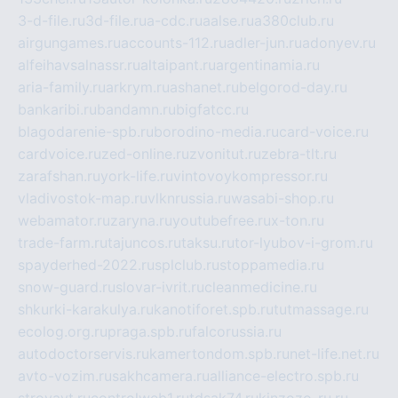
3-d-file.ru
3d-file.ru
a-cdc.ru
aalse.ru
a380club.ru
airgungames.ru
accounts-112.ru
adler-jun.ru
adonyev.ru
alfeihavsalnassr.ru
altaipant.ru
argentinamia.ru
aria-family.ru
arkrym.ru
ashanet.ru
belgorod-day.ru
bankaribi.ru
bandamn.ru
bigfatcc.ru
blagodarenie-spb.ru
borodino-media.ru
card-voice.ru
cardvoice.ru
zed-online.ru
zvonitut.ru
zebra-tlt.ru
zarafshan.ru
york-life.ru
vintovoykompressor.ru
vladivostok-map.ru
vlknrussia.ru
wasabi-shop.ru
webamator.ru
zaryna.ru
youtubefree.ru
x-ton.ru
trade-farm.ru
tajuncos.ru
taksu.ru
tor-lyubov-i-grom.ru
spayderhed-2022.ru
splclub.ru
stoppamedia.ru
snow-guard.ru
slovar-ivrit.ru
cleanmedicine.ru
shkurki-karakulya.ru
kanotiforet.spb.ru
tutmassage.ru
ecolog.org.ru
praga.spb.ru
falcorussia.ru
autodoctorservis.ru
kamertondom.spb.ru
net-life.net.ru
avto-vozim.ru
sakhcamera.ru
alliance-electro.spb.ru