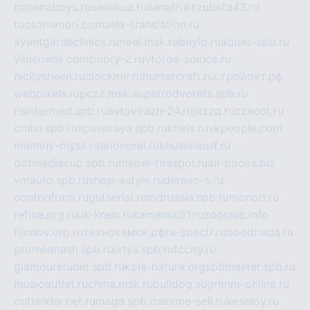
bananaboys.ru
sanekua.ru
lianafrukt.ru
beta43.ru
tucsonwoori.com
alex-translation.ru
avantgardeclinics.ru
noel.msk.ru
buylq.ru
aquas-spb.ru
vilnerivne.com
bobry-2.ru
vtoroe-solnce.ru
nickysheen.ru
clockmir.ru
huntercraft.ru
стройокт.рф
webpixels.ru
pczz.msk.su
petrodvorets.spb.ru
nsintermed.spb.ru
avtovirazh-24.ru
jazzq.ru
czecot.ru
cruizi.spb.ru
spasskaya.spb.ru
kniris.ru
vkpeople.com
maminy-mysli.ru
arionorel.ru
khuseniosif.ru
dotmediacup.spb.ru
mebel-tiraspol.ru
all-books.biz
vmauto.spb.ru
shop-astyle.ru
derevo-s.ru
contrinform.ru
gutserial.ru
mdrussia.spb.ru
monod.ru
refine.org.ru
uk-krein.ru
kamensk61.ru
zooclub.info
filonov.org.ru
технокамск.рф
ra-spectr.ru
ooodriada.ru
promelmash.spb.ru
ixtys.spb.ru
fccity.ru
glamourstudio.spb.ru
kola-nature.org
spbmaster.spb.ru
musicoutlet.ru
china.msk.ru
bulldog.su
grimm-online.ru
outlander.net.ru
maga.spb.ru
anime-sell.ru
keseloy.ru