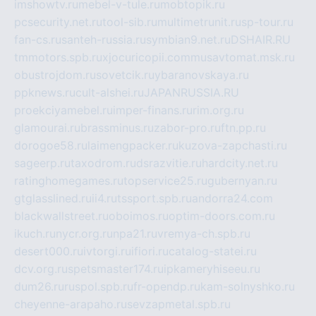
imshowtv.ru
mebel-v-tule.ru
mobtopik.ru
pcsecurity.net.ru
tool-sib.ru
multimetrunit.ru
sp-tour.ru
fan-cs.ru
santeh-russia.ru
symbian9.net.ru
DSHAIR.RU
tmmotors.spb.ru
xjocuricopii.com
musavtomat.msk.ru
obustrojdom.ru
sovetcik.ru
ybaranovskaya.ru
ppknews.ru
cult-alshei.ru
JAPANRUSSIA.RU
proekciyamebel.ru
imper-finans.ru
rim.org.ru
glamourai.ru
brassminus.ru
zabor-pro.ru
ftn.pp.ru
dorogoe58.ru
laimengpacker.ru
kuzova-zapchasti.ru
sageerp.ru
taxodrom.ru
dsrazvitie.ru
hardcity.net.ru
ratinghomegames.ru
topservice25.ru
gubernyan.ru
gtglasslined.ru
ii4.ru
tssport.spb.ru
andorra24.com
blackwallstreet.ru
oboimos.ru
optim-doors.com.ru
ikuch.ru
nycr.org.ru
npa21.ru
vremya-ch.spb.ru
desert000.ru
ivtorgi.ru
ifiori.ru
catalog-statei.ru
dcv.org.ru
spetsmaster174.ru
ipkameryhiseeu.ru
dum26.ru
ruspol.spb.ru
fr-opendp.ru
kam-solnyshko.ru
cheyenne-arapaho.ru
sevzapmetal.spb.ru