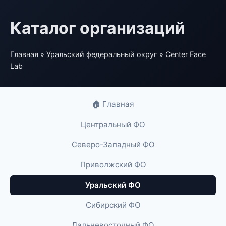
Каталог организаций
Главная
»
Уральский федеральный округ
» Center Face
Lab
🏠 Главная
Центральный ФО
Северо-Западный ФО
Приволжский ФО
Уральский ФО
Сибирский ФО
Дальневосточный ФО