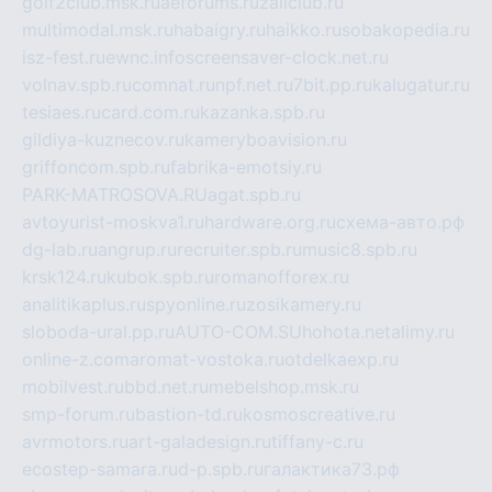
golf2club.msk.ru
aeforums.ru
zallclub.ru
multimodal.msk.ru
habaigry.ru
haikko.ru
sobakopedia.ru
isz-fest.ru
ewnc.info
screensaver-clock.net.ru
volnav.spb.ru
comnat.ru
npf.net.ru
7bit.pp.ru
kalugatur.ru
tesiaes.ru
card.com.ru
kazanka.spb.ru
gildiya-kuznecov.ru
kameryboavision.ru
griffoncom.spb.ru
fabrika-emotsiy.ru
PARK-MATROSOVA.RU
agat.spb.ru
avtoyurist-moskva1.ru
hardware.org.ru
схема-авто.рф
dg-lab.ru
angrup.ru
recruiter.spb.ru
music8.spb.ru
krsk124.ru
kubok.spb.ru
romanofforex.ru
analitikaplus.ru
spyonline.ru
zosikamery.ru
sloboda-ural.pp.ru
AUTO-COM.SU
hohota.net
alimy.ru
online-z.com
aromat-vostoka.ru
otdelkaexp.ru
mobilvest.ru
bbd.net.ru
mebelshop.msk.ru
smp-forum.ru
bastion-td.ru
kosmoscreative.ru
avrmotors.ru
art-galadesign.ru
tiffany-c.ru
ecostep-samara.ru
d-p.spb.ru
галактика73.рф