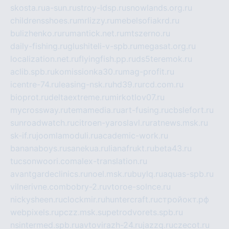
skosta.ru
a-sun.ru
stroy-ldsp.ru
snowlands.org.ru
childrensshoes.ru
mrlizzy.ru
mebelsofiakrd.ru
bulizhenko.ru
rumantick.net.ru
mtszerno.ru
daily-fishing.ru
glushiteli-v-spb.ru
megasat.org.ru
localization.net.ru
flyingfish.pp.ru
ds5teremok.ru
aclib.spb.ru
komissionka30.ru
mag-profit.ru
icentre-74.ru
leasing-nsk.ru
hd39.ru
rcd.com.ru
bioprot.ru
deltaextreme.ru
mirkotlov07.ru
mycrossway.ru
temamedia.ru
art-fusing.ru
cbslefort.ru
sunroadwatch.ru
citroen-yaroslavl.ru
ratnews.msk.ru
sk-if.ru
joomlamoduli.ru
academic-work.ru
bananaboys.ru
sanekua.ru
lianafrukt.ru
beta43.ru
tucsonwoori.com
alex-translation.ru
avantgardeclinics.ru
noel.msk.ru
buylq.ru
aquas-spb.ru
vilnerivne.com
bobry-2.ru
vtoroe-solnce.ru
nickysheen.ru
clockmir.ru
huntercraft.ru
стройокт.рф
webpixels.ru
pczz.msk.su
petrodvorets.spb.ru
nsintermed.spb.ru
avtovirazh-24.ru
jazzq.ru
czecot.ru