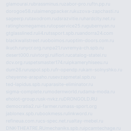
glamourai.ru
brassminus.ru
zabor-pro.ru
ftn.pp.ru
dorogoe58.ru
laimengpacker.ru
kuzova-zapchasti.ru
sageerp.ru
taxodrom.ru
dsrazvitie.ru
hardcity.net.ru
ratinghomegames.ru
topservice25.ru
gubernyan.ru
gtglasslined.ru
ii4.ru
tssport.spb.ru
andorra24.com
blackwallstreet.ru
oboimos.ru
optim-doors.com.ru
ikuch.ru
nycr.org.ru
npa21.ru
vremya-ch.spb.ru
desert000.ru
ivtorgi.ru
ifiori.ru
catalog-statei.ru
dcv.org.ru
spetsmaster174.ru
ipkameryhiseeu.ru
dum26.ru
ruspol.spb.ru
fr-opendp.ru
kam-solnyshko.ru
cheyenne-arapaho.ru
sevzapmetal.spb.ru
ted-lapidus.spb.ru
parasite-eliminator.ru
sigma-complete.ru
modernworld.ru
dama-moda.ru
eholot-group.ru
sk-nvkz.ru
DRONGOLD.RU
democratia2.ru
i-farmer.ru
mass-sport.org
jablonex.spb.ru
bookmess.ru
linkword.ru
refineua.com.ru
cs-spec.net.ru
altay-mebel.ru
DNK-THEATRE.RU
mechaniks.spb.ru
ipcamtechage.ru