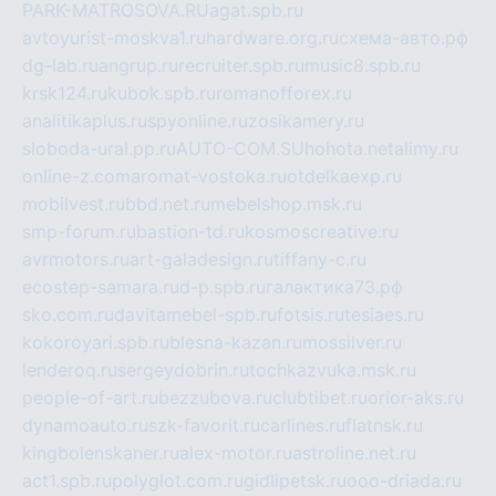
PARK-MATROSOVA.RU
agat.spb.ru
avtoyurist-moskva1.ru
hardware.org.ru
схема-авто.рф
dg-lab.ru
angrup.ru
recruiter.spb.ru
music8.spb.ru
krsk124.ru
kubok.spb.ru
romanofforex.ru
analitikaplus.ru
spyonline.ru
zosikamery.ru
sloboda-ural.pp.ru
AUTO-COM.SU
hohota.net
alimy.ru
online-z.com
aromat-vostoka.ru
otdelkaexp.ru
mobilvest.ru
bbd.net.ru
mebelshop.msk.ru
smp-forum.ru
bastion-td.ru
kosmoscreative.ru
avrmotors.ru
art-galadesign.ru
tiffany-c.ru
ecostep-samara.ru
d-p.spb.ru
галактика73.рф
sko.com.ru
davitamebel-spb.ru
fotsis.ru
tesiaes.ru
kokoroyari.spb.ru
blesna-kazan.ru
mossilver.ru
lenderoq.ru
sergeydobrin.ru
tochkazvuka.msk.ru
people-of-art.ru
bezzubova.ru
clubtibet.ru
orior-aks.ru
dynamoauto.ru
szk-favorit.ru
carlines.ru
flatnsk.ru
kingbolenskaner.ru
alex-motor.ru
astroline.net.ru
act1.spb.ru
polyglot.com.ru
gidlipetsk.ru
ooo-driada.ru