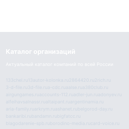
Каталог организаций
Актуальный каталог компаний по всей России
133chel.ru
13autor-kolonka.ru
2864420.ru
2rich.ru
3-d-file.ru
3d-file.ru
a-cdc.ru
aalse.ru
a380club.ru
airgungames.ru
accounts-112.ru
adler-jun.ru
adonyev.ru
alfeihavsalnassr.ru
altaipant.ru
argentinamia.ru
aria-family.ru
arkrym.ru
ashanet.ru
belgorod-day.ru
bankaribi.ru
bandamn.ru
bigfatcc.ru
blagodarenie-spb.ru
borodino-media.ru
card-voice.ru