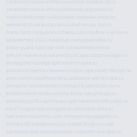
cardvoice.ru
zed-online.ru
zvonitut.ru
zebra-tlt.ru
zarafshan.ru
york-life.ru
vintovoykompressor.ru
vladivostok-map.ru
vlknrussia.ru
wasabi-shop.ru
webamator.ru
zaryna.ru
youtubefree.ru
x-ton.ru
trade-farm.ru
tajuncos.ru
taksu.ru
tor-lyubov-i-grom.ru
spayderhed-2022.ru
splclub.ru
stoppamedia.ru
snow-guard.ru
slovar-ivrit.ru
cleanmedicine.ru
shkurki-karakulya.ru
kanotiforet.spb.ru
tutmassage.ru
ecolog.org.ru
praga.spb.ru
falcorussia.ru
autodoctorservis.ru
kamertondom.spb.ru
net-life.net.ru
avto-vozim.ru
sakhcamera.ru
alliance-electro.spb.ru
stroyavt.ru
controlweb1.ru
tdsak74.ru
kinzozo-ru.ru
kvotka.ru
iron-snab.ru
costa-bella.ru
eugrus.pp.ru
associaciya39.ru
primexpo.spb.ru
bezmorchin.ru
ia2.ru
cpt21.ru
ispecspb.ru
regahost.ru
kolosok-elita.ru
tae-kwon.ru
consrio.com.ru
insiam.ru
avegainfo.ru
archery161.ru
bigencyclica.ru
vlast16.ru
korru.net
sarmiento.spb.su
extelopedia.ru
lammin-suo.spb.ru