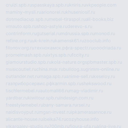
cruizi.spb.ru
spasskaya.spb.ru
kniris.ru
vkpeople.com
maminy-mysli.ru
arionorel.ru
khuseniosif.ru
dotmediacup.spb.ru
mebel-tiraspol.ru
all-books.biz
vmauto.spb.ru
shop-astyle.ru
derevo-s.ru
contrinform.ru
gutserial.ru
mdrussia.spb.ru
monod.ru
refine.org.ru
uk-krein.ru
kamensk61.ru
zooclub.info
filonov.org.ru
технокамск.рф
ra-spectr.ru
ooodriada.ru
promelmash.spb.ru
ixtys.spb.ru
fccity.ru
glamourstudio.spb.ru
kola-nature.org
spbmaster.spb.ru
musicoutlet.ru
china.msk.ru
bulldog.su
grimm-online.ru
outlander.net.ru
maga.spb.ru
anime-sell.ru
keseloy.ru
газприборсервис.рф
karmin.spb.ru
shekswood.ru
tischlermebel.ru
automall66.ru
mag-vladimir.ru
yardbar.ru
kiwitour.spb.ru
indesign.com.ru
freestylemebel.ru
bany-samara.ru
rsei.ru
naidisvoyput.ru
mgsn-invest.ru
ipkamerasannce.ru
alicante-house.ru
ibelka74.ru
cozyhouse.info
vlkargalev-studio.ru
700mb.ru
figura-ufa.ru
alina-live.ru