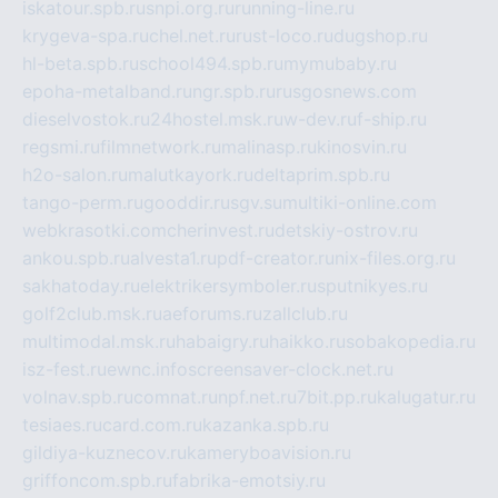
iskatour.spb.ru
snpi.org.ru
running-line.ru
krygeva-spa.ru
chel.net.ru
rust-loco.ru
dugshop.ru
hl-beta.spb.ru
school494.spb.ru
mymubaby.ru
epoha-metalband.ru
ngr.spb.ru
rusgosnews.com
dieselvostok.ru
24hostel.msk.ru
w-dev.ru
f-ship.ru
regsmi.ru
filmnetwork.ru
malinasp.ru
kinosvin.ru
h2o-salon.ru
malutkayork.ru
deltaprim.spb.ru
tango-perm.ru
gooddir.ru
sgv.su
multiki-online.com
webkrasotki.com
cherinvest.ru
detskiy-ostrov.ru
ankou.spb.ru
alvesta1.ru
pdf-creator.ru
nix-files.org.ru
sakhatoday.ru
elektrikersymboler.ru
sputnikyes.ru
golf2club.msk.ru
aeforums.ru
zallclub.ru
multimodal.msk.ru
habaigry.ru
haikko.ru
sobakopedia.ru
isz-fest.ru
ewnc.info
screensaver-clock.net.ru
volnav.spb.ru
comnat.ru
npf.net.ru
7bit.pp.ru
kalugatur.ru
tesiaes.ru
card.com.ru
kazanka.spb.ru
gildiya-kuznecov.ru
kameryboavision.ru
griffoncom.spb.ru
fabrika-emotsiy.ru