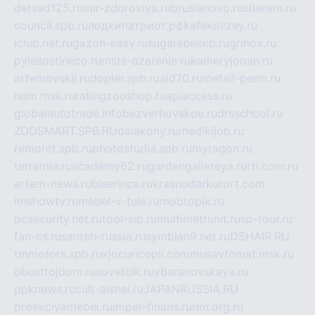
detsad125.ru
mir-zdoroviya.ru
bruslanovo.ru
siterem.ru
council.spb.ru
лодкипатриот.рф
kafekolizey.ru
iclub.net.ru
gazon-easy.ru
sugarepilekb.ru
grinox.ru
pylesostineco.ru
msts-ozarenie.ru
kameryjooan.ru
artemovskij.ru
dopler.spb.ru
aid70.ru
metall-perm.ru
ndm.msk.ru
ratingzooshop.ru
apiaccess.ru
globalautotrade.info
bezverhovskoe.ru
drsschool.ru
ZOOSMART.SPB.RU
dalakony.ru
medikijob.ru
remontt.spb.ru
photostudia.spb.ru
myragon.ru
terramia.ru
academy62.ru
gardengallereya.ru
rti.com.ru
artem-news.ru
biserinca.ru
krasnodarkurort.com
imshowtv.ru
mebel-v-tule.ru
mobtopik.ru
pcsecurity.net.ru
tool-sib.ru
multimetrunit.ru
sp-tour.ru
fan-cs.ru
santeh-russia.ru
symbian9.net.ru
DSHAIR.RU
tmmotors.spb.ru
xjocuricopii.com
musavtomat.msk.ru
obustrojdom.ru
sovetcik.ru
ybaranovskaya.ru
ppknews.ru
cult-alshei.ru
JAPANRUSSIA.RU
proekciyamebel.ru
imper-finans.ru
rim.org.ru