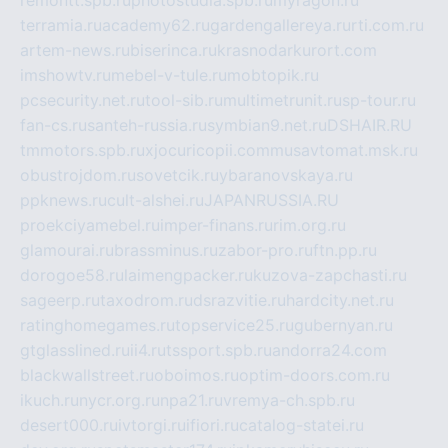
terramia.ru
academy62.ru
gardengallereya.ru
rti.com.ru
artem-news.ru
biserinca.ru
krasnodarkurort.com
imshowtv.ru
mebel-v-tule.ru
mobtopik.ru
pcsecurity.net.ru
tool-sib.ru
multimetrunit.ru
sp-tour.ru
fan-cs.ru
santeh-russia.ru
symbian9.net.ru
DSHAIR.RU
tmmotors.spb.ru
xjocuricopii.com
musavtomat.msk.ru
obustrojdom.ru
sovetcik.ru
ybaranovskaya.ru
ppknews.ru
cult-alshei.ru
JAPANRUSSIA.RU
proekciyamebel.ru
imper-finans.ru
rim.org.ru
glamourai.ru
brassminus.ru
zabor-pro.ru
ftn.pp.ru
dorogoe58.ru
laimengpacker.ru
kuzova-zapchasti.ru
sageerp.ru
taxodrom.ru
dsrazvitie.ru
hardcity.net.ru
ratinghomegames.ru
topservice25.ru
gubernyan.ru
gtglasslined.ru
ii4.ru
tssport.spb.ru
andorra24.com
blackwallstreet.ru
oboimos.ru
optim-doors.com.ru
ikuch.ru
nycr.org.ru
npa21.ru
vremya-ch.spb.ru
desert000.ru
ivtorgi.ru
ifiori.ru
catalog-statei.ru