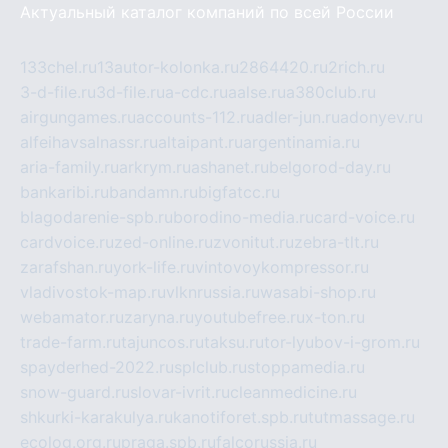
Актуальный каталог компаний по всей России
133chel.ru
13autor-kolonka.ru
2864420.ru
2rich.ru
3-d-file.ru
3d-file.ru
a-cdc.ru
aalse.ru
a380club.ru
airgungames.ru
accounts-112.ru
adler-jun.ru
adonyev.ru
alfeihavsalnassr.ru
altaipant.ru
argentinamia.ru
aria-family.ru
arkrym.ru
ashanet.ru
belgorod-day.ru
bankaribi.ru
bandamn.ru
bigfatcc.ru
blagodarenie-spb.ru
borodino-media.ru
card-voice.ru
cardvoice.ru
zed-online.ru
zvonitut.ru
zebra-tlt.ru
zarafshan.ru
york-life.ru
vintovoykompressor.ru
vladivostok-map.ru
vlknrussia.ru
wasabi-shop.ru
webamator.ru
zaryna.ru
youtubefree.ru
x-ton.ru
trade-farm.ru
tajuncos.ru
taksu.ru
tor-lyubov-i-grom.ru
spayderhed-2022.ru
splclub.ru
stoppamedia.ru
snow-guard.ru
slovar-ivrit.ru
cleanmedicine.ru
shkurki-karakulya.ru
kanotiforet.spb.ru
tutmassage.ru
ecolog.org.ru
praga.spb.ru
falcorussia.ru