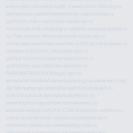
ankou.spb.ru
alvesta1.ru
pdf-creator.ru
nix-files.org.ru
sakhatoday.ru
elektrikersymboler.ru
sputnikyes.ru
golf2club.msk.ru
aeforums.ru
zallclub.ru
multimodal.msk.ru
habaigry.ru
haikko.ru
sobakopedia.ru
isz-fest.ru
ewnc.info
screensaver-clock.net.ru
volnav.spb.ru
comnat.ru
npf.net.ru
7bit.pp.ru
kalugatur.ru
tesiaes.ru
card.com.ru
kazanka.spb.ru
gildiya-kuznecov.ru
kameryboavision.ru
griffoncom.spb.ru
fabrika-emotsiy.ru
PARK-MATROSOVA.RU
agat.spb.ru
avtoyurist-moskva1.ru
hardware.org.ru
схема-авто.рф
dg-lab.ru
angrup.ru
recruiter.spb.ru
music8.spb.ru
krsk124.ru
kubok.spb.ru
romanofforex.ru
analitikaplus.ru
spyonline.ru
zosikamery.ru
sloboda-ural.pp.ru
AUTO-COM.SU
hohota.net
alimy.ru
online-z.com
aromat-vostoka.ru
otdelkaexp.ru
mobilvest.ru
bbd.net.ru
mebelshop.msk.ru
smp-forum.ru
bastion-td.ru
kosmoscreative.ru