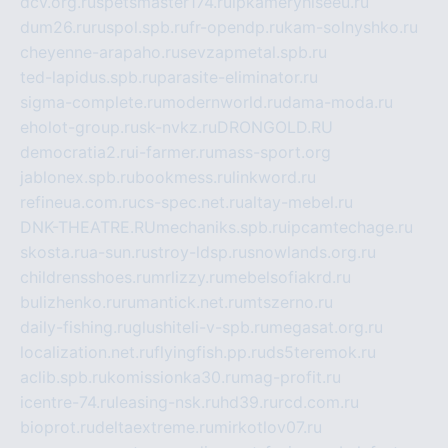
dcv.org.ru
spetsmaster174.ru
ipkameryhiseeu.ru
dum26.ru
ruspol.spb.ru
fr-opendp.ru
kam-solnyshko.ru
cheyenne-arapaho.ru
sevzapmetal.spb.ru
ted-lapidus.spb.ru
parasite-eliminator.ru
sigma-complete.ru
modernworld.ru
dama-moda.ru
eholot-group.ru
sk-nvkz.ru
DRONGOLD.RU
democratia2.ru
i-farmer.ru
mass-sport.org
jablonex.spb.ru
bookmess.ru
linkword.ru
refineua.com.ru
cs-spec.net.ru
altay-mebel.ru
DNK-THEATRE.RU
mechaniks.spb.ru
ipcamtechage.ru
skosta.ru
a-sun.ru
stroy-ldsp.ru
snowlands.org.ru
childrensshoes.ru
mrlizzy.ru
mebelsofiakrd.ru
bulizhenko.ru
rumantick.net.ru
mtszerno.ru
daily-fishing.ru
glushiteli-v-spb.ru
megasat.org.ru
localization.net.ru
flyingfish.pp.ru
ds5teremok.ru
aclib.spb.ru
komissionka30.ru
mag-profit.ru
icentre-74.ru
leasing-nsk.ru
hd39.ru
rcd.com.ru
bioprot.ru
deltaextreme.ru
mirkotlov07.ru