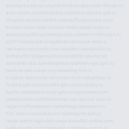
autodoctorservis.ru
kamertondom.spb.ru
net-life.net.ru
avto-vozim.ru
sakhcamera.ru
alliance-electro.spb.ru
stroyavt.ru
controlweb1.ru
tdsak74.ru
kinzozo-ru.ru
kvotka.ru
iron-snab.ru
costa-bella.ru
eugrus.pp.ru
associaciya39.ru
primexpo.spb.ru
bezmorchin.ru
ia2.ru
cpt21.ru
ispecspb.ru
regahost.ru
kolosok-elita.ru
tae-kwon.ru
consrio.com.ru
insiam.ru
avegainfo.ru
archery161.ru
bigencyclica.ru
vlast16.ru
korru.net
sarmiento.spb.su
extelopedia.ru
lammin-suo.spb.ru
iskatour.spb.ru
snpi.org.ru
running-line.ru
krygeva-spa.ru
chel.net.ru
rust-loco.ru
dugshop.ru
hl-beta.spb.ru
school494.spb.ru
mymubaby.ru
epoha-metalband.ru
ngr.spb.ru
rusgosnews.com
dieselvostok.ru
24hostel.msk.ru
w-dev.ru
f-ship.ru
regsmi.ru
filmnetwork.ru
malinasp.ru
kinosvin.ru
h2o-salon.ru
malutkayork.ru
deltaprim.spb.ru
tango-perm.ru
gooddir.ru
sgv.su
multiki-online.com
webkrasotki.com
cherinvest.ru
detskiy-ostrov.ru