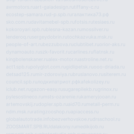
avrmotors.ru
art-galadesign.ru
tiffany-c.ru
ecostep-samara.ru
d-p.spb.ru
галактика73.рф
sko.com.ru
davitamebel-spb.ru
fotsis.ru
tesiaes.ru
kokoroyari.spb.ru
blesna-kazan.ru
mossilver.ru
lenderoq.ru
sergeydobrin.ru
tochkazvuka.msk.ru
people-of-art.ru
bezzubova.ru
clubtibet.ru
orior-aks.ru
dynamoauto.ru
szk-favorit.ru
carlines.ru
flatnsk.ru
kingbolenskaner.ru
alex-motor.ru
astroline.net.ru
act1.spb.ru
polyglot.com.ru
gidlipetsk.ru
ooo-driada.ru
detsad125.ru
mir-zdoroviya.ru
bruslanovo.ru
siterem.ru
council.spb.ru
лодкипатриот.рф
kafekolizey.ru
iclub.net.ru
gazon-easy.ru
sugarepilekb.ru
grinox.ru
pylesostineco.ru
msts-ozarenie.ru
kameryjooan.ru
artemovskij.ru
dopler.spb.ru
aid70.ru
metall-perm.ru
ndm.msk.ru
ratingzooshop.ru
apiaccess.ru
globalautotrade.info
bezverhovskoe.ru
drsschool.ru
ZOOSMART.SPB.RU
dalakony.ru
medikijob.ru
remontt.spb.ru
photostudia.spb.ru
myragon.ru