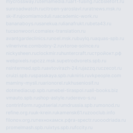
mycrossway.ru
temamedia.ru
art-fusing.ru
cbslefort.ru
sunroadwatch.ru
citroen-yaroslavl.ru
ratnews.msk.ru
sk-if.ru
joomlamoduli.ru
academic-work.ru
bananaboys.ru
sanekua.ru
lianafrukt.ru
beta43.ru
tucsonwoori.com
alex-translation.ru
avantgardeclinics.ru
noel.msk.ru
buylq.ru
aquas-spb.ru
vilnerivne.com
bobry-2.ru
vtoroe-solnce.ru
nickysheen.ru
clockmir.ru
huntercraft.ru
стройокт.рф
webpixels.ru
pczz.msk.su
petrodvorets.spb.ru
nsintermed.spb.ru
avtovirazh-24.ru
jazzq.ru
czecot.ru
cruizi.spb.ru
spasskaya.spb.ru
kniris.ru
vkpeople.com
maminy-mysli.ru
arionorel.ru
khuseniosif.ru
dotmediacup.spb.ru
mebel-tiraspol.ru
all-books.biz
vmauto.spb.ru
shop-astyle.ru
derevo-s.ru
contrinform.ru
gutserial.ru
mdrussia.spb.ru
monod.ru
refine.org.ru
uk-krein.ru
kamensk61.ru
zooclub.info
filonov.org.ru
технокамск.рф
ra-spectr.ru
ooodriada.ru
promelmash.spb.ru
ixtys.spb.ru
fccity.ru