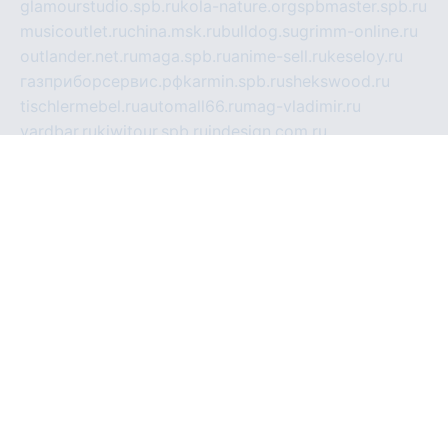
glamourstudio.spb.ru
kola-nature.org
spbmaster.spb.ru
musicoutlet.ru
china.msk.ru
bulldog.su
grimm-online.ru
outlander.net.ru
maga.spb.ru
anime-sell.ru
keseloy.ru
газприборсервис.рф
karmin.spb.ru
shekswood.ru
tischlermebel.ru
automall66.ru
mag-vladimir.ru
yardbar.ru
kiwitour.spb.ru
indesign.com.ru
freestylemebel.ru
bany-samara.ru
rsei.ru
naidisvoyput.ru
mgsn-invest.ru
ipkamerasannce.ru
alicante-house.ru
ibelka74.ru
cozyhouse.info
vlkargalev-studio.ru
700mb.ru
figura-ufa.ru
alina-live.ru
belarusiannews.ru
womenknow.ru
dos-vniimk.ru
sega.net.ru
dv.net.ru
phenomenonsofhistory.com
telesputnik.net.ru
wall.pp.ru
pylesosroidmi.ru
gtc-clan.ru
cligs.ru
bibikazap.ru
popova.org.ru
netwhistler.spb.ru
bellvil.ru
bonzon.ru
iss-vladik.ru
defiparis.net.ru
las-gryzas.ru
amku.ru
electednews.spb.ru
feather.org.ru
spar72.ru
tankiigri.ru
dominus.com.ru
ibtree.ru
sanykool.pp.ru
unixlib.org.ru