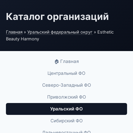
Каталог организаций
Главная
»
Уральский федеральный округ
» Esthetic
Beauty Harmony
🏠 Главная
Центральный ФО
Северо-Западный ФО
Приволжский ФО
Уральский ФО
Сибирский ФО
Дальневосточный ФО