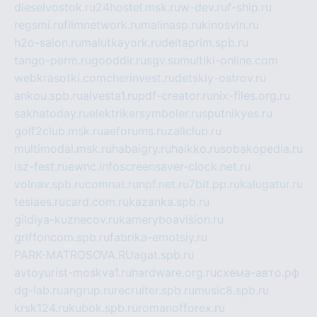
dieselvostok.ru
24hostel.msk.ru
w-dev.ru
f-ship.ru
regsmi.ru
filmnetwork.ru
malinasp.ru
kinosvin.ru
h2o-salon.ru
malutkayork.ru
deltaprim.spb.ru
tango-perm.ru
gooddir.ru
sgv.su
multiki-online.com
webkrasotki.com
cherinvest.ru
detskiy-ostrov.ru
ankou.spb.ru
alvesta1.ru
pdf-creator.ru
nix-files.org.ru
sakhatoday.ru
elektrikersymboler.ru
sputnikyes.ru
golf2club.msk.ru
aeforums.ru
zallclub.ru
multimodal.msk.ru
habaigry.ru
haikko.ru
sobakopedia.ru
isz-fest.ru
ewnc.info
screensaver-clock.net.ru
volnav.spb.ru
comnat.ru
npf.net.ru
7bit.pp.ru
kalugatur.ru
tesiaes.ru
card.com.ru
kazanka.spb.ru
gildiya-kuznecov.ru
kameryboavision.ru
griffoncom.spb.ru
fabrika-emotsiy.ru
PARK-MATROSOVA.RU
agat.spb.ru
avtoyurist-moskva1.ru
hardware.org.ru
схема-авто.рф
dg-lab.ru
angrup.ru
recruiter.spb.ru
music8.spb.ru
krsk124.ru
kubok.spb.ru
romanofforex.ru