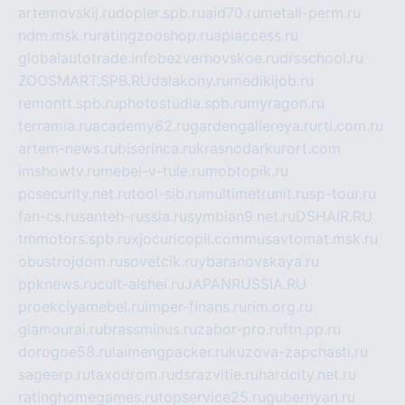
artemovskij.ru
dopler.spb.ru
aid70.ru
metall-perm.ru
ndm.msk.ru
ratingzooshop.ru
apiaccess.ru
globalautotrade.info
bezverhovskoe.ru
drsschool.ru
ZOOSMART.SPB.RU
dalakony.ru
medikijob.ru
remontt.spb.ru
photostudia.spb.ru
myragon.ru
terramia.ru
academy62.ru
gardengallereya.ru
rti.com.ru
artem-news.ru
biserinca.ru
krasnodarkurort.com
imshowtv.ru
mebel-v-tule.ru
mobtopik.ru
pcsecurity.net.ru
tool-sib.ru
multimetrunit.ru
sp-tour.ru
fan-cs.ru
santeh-russia.ru
symbian9.net.ru
DSHAIR.RU
tmmotors.spb.ru
xjocuricopii.com
musavtomat.msk.ru
obustrojdom.ru
sovetcik.ru
ybaranovskaya.ru
ppknews.ru
cult-alshei.ru
JAPANRUSSIA.RU
proekciyamebel.ru
imper-finans.ru
rim.org.ru
glamourai.ru
brassminus.ru
zabor-pro.ru
ftn.pp.ru
dorogoe58.ru
laimengpacker.ru
kuzova-zapchasti.ru
sageerp.ru
taxodrom.ru
dsrazvitie.ru
hardcity.net.ru
ratinghomegames.ru
topservice25.ru
gubernyan.ru