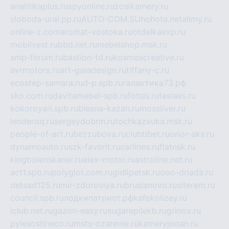
analitikaplus.ru
spyonline.ru
zosikamery.ru
sloboda-ural.pp.ru
AUTO-COM.SU
hohota.net
alimy.ru
online-z.com
aromat-vostoka.ru
otdelkaexp.ru
mobilvest.ru
bbd.net.ru
mebelshop.msk.ru
smp-forum.ru
bastion-td.ru
kosmoscreative.ru
avrmotors.ru
art-galadesign.ru
tiffany-c.ru
ecostep-samara.ru
d-p.spb.ru
галактика73.рф
sko.com.ru
davitamebel-spb.ru
fotsis.ru
tesiaes.ru
kokoroyari.spb.ru
blesna-kazan.ru
mossilver.ru
lenderoq.ru
sergeydobrin.ru
tochkazvuka.msk.ru
people-of-art.ru
bezzubova.ru
clubtibet.ru
orior-aks.ru
dynamoauto.ru
szk-favorit.ru
carlines.ru
flatnsk.ru
kingbolenskaner.ru
alex-motor.ru
astroline.net.ru
act1.spb.ru
polyglot.com.ru
gidlipetsk.ru
ooo-driada.ru
detsad125.ru
mir-zdoroviya.ru
bruslanovo.ru
siterem.ru
council.spb.ru
лодкипатриот.рф
kafekolizey.ru
iclub.net.ru
gazon-easy.ru
sugarepilekb.ru
grinox.ru
pylesostineco.ru
msts-ozarenie.ru
kameryjooan.ru