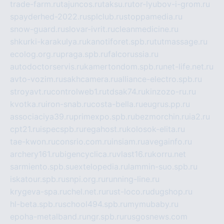
trade-farm.ru
tajuncos.ru
taksu.ru
tor-lyubov-i-grom.ru
spayderhed-2022.ru
splclub.ru
stoppamedia.ru
snow-guard.ru
slovar-ivrit.ru
cleanmedicine.ru
shkurki-karakulya.ru
kanotiforet.spb.ru
tutmassage.ru
ecolog.org.ru
praga.spb.ru
falcorussia.ru
autodoctorservis.ru
kamertondom.spb.ru
net-life.net.ru
avto-vozim.ru
sakhcamera.ru
alliance-electro.spb.ru
stroyavt.ru
controlweb1.ru
tdsak74.ru
kinzozo-ru.ru
kvotka.ru
iron-snab.ru
costa-bella.ru
eugrus.pp.ru
associaciya39.ru
primexpo.spb.ru
bezmorchin.ru
ia2.ru
cpt21.ru
ispecspb.ru
regahost.ru
kolosok-elita.ru
tae-kwon.ru
consrio.com.ru
insiam.ru
avegainfo.ru
archery161.ru
bigencyclica.ru
vlast16.ru
korru.net
sarmiento.spb.su
extelopedia.ru
lammin-suo.spb.ru
iskatour.spb.ru
snpi.org.ru
running-line.ru
krygeva-spa.ru
chel.net.ru
rust-loco.ru
dugshop.ru
hl-beta.spb.ru
school494.spb.ru
mymubaby.ru
epoha-metalband.ru
ngr.spb.ru
rusgosnews.com