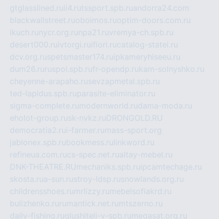
gtglasslined.ru
ii4.ru
tssport.spb.ru
andorra24.com
blackwallstreet.ru
oboimos.ru
optim-doors.com.ru
ikuch.ru
nycr.org.ru
npa21.ru
vremya-ch.spb.ru
desert000.ru
ivtorgi.ru
ifiori.ru
catalog-statei.ru
dcv.org.ru
spetsmaster174.ru
ipkameryhiseeu.ru
dum26.ru
ruspol.spb.ru
fr-opendp.ru
kam-solnyshko.ru
cheyenne-arapaho.ru
sevzapmetal.spb.ru
ted-lapidus.spb.ru
parasite-eliminator.ru
sigma-complete.ru
modernworld.ru
dama-moda.ru
eholot-group.ru
sk-nvkz.ru
DRONGOLD.RU
democratia2.ru
i-farmer.ru
mass-sport.org
jablonex.spb.ru
bookmess.ru
linkword.ru
refineua.com.ru
cs-spec.net.ru
altay-mebel.ru
DNK-THEATRE.RU
mechaniks.spb.ru
ipcamtechage.ru
skosta.ru
a-sun.ru
stroy-ldsp.ru
snowlands.org.ru
childrensshoes.ru
mrlizzy.ru
mebelsofiakrd.ru
bulizhenko.ru
rumantick.net.ru
mtszerno.ru
daily-fishing.ru
glushiteli-v-spb.ru
megasat.org.ru