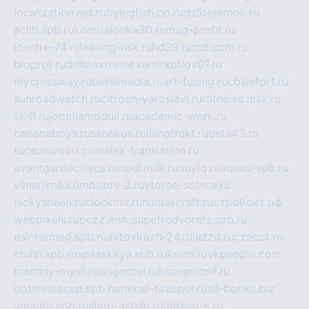
localization.net.ru
flyingfish.pp.ru
ds5teremok.ru
aclib.spb.ru
komissionka30.ru
mag-profit.ru
icentre-74.ru
leasing-nsk.ru
hd39.ru
rcd.com.ru
bioprot.ru
deltaextreme.ru
mirkotlov07.ru
mycrossway.ru
temamedia.ru
art-fusing.ru
cbslefort.ru
sunroadwatch.ru
citroen-yaroslavl.ru
ratnews.msk.ru
sk-if.ru
joomlamoduli.ru
academic-work.ru
bananaboys.ru
sanekua.ru
lianafrukt.ru
beta43.ru
tucsonwoori.com
alex-translation.ru
avantgardeclinics.ru
noel.msk.ru
buylq.ru
aquas-spb.ru
vilnerivne.com
bobry-2.ru
vtoroe-solnce.ru
nickysheen.ru
clockmir.ru
huntercraft.ru
стройокт.рф
webpixels.ru
pczz.msk.su
petrodvorets.spb.ru
nsintermed.spb.ru
avtovirazh-24.ru
jazzq.ru
czecot.ru
cruizi.spb.ru
spasskaya.spb.ru
kniris.ru
vkpeople.com
maminy-mysli.ru
arionorel.ru
khuseniosif.ru
dotmediacup.spb.ru
mebel-tiraspol.ru
all-books.biz
vmauto.spb.ru
shop-astyle.ru
derevo-s.ru