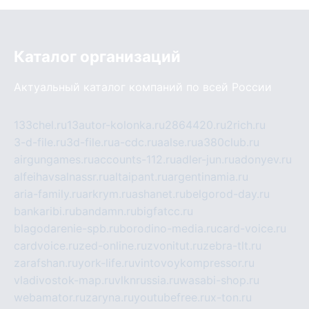
Каталог организаций
Актуальный каталог компаний по всей России
133chel.ru
13autor-kolonka.ru
2864420.ru
2rich.ru
3-d-file.ru
3d-file.ru
a-cdc.ru
aalse.ru
a380club.ru
airgungames.ru
accounts-112.ru
adler-jun.ru
adonyev.ru
alfeihavsalnassr.ru
altaipant.ru
argentinamia.ru
aria-family.ru
arkrym.ru
ashanet.ru
belgorod-day.ru
bankaribi.ru
bandamn.ru
bigfatcc.ru
blagodarenie-spb.ru
borodino-media.ru
card-voice.ru
cardvoice.ru
zed-online.ru
zvonitut.ru
zebra-tlt.ru
zarafshan.ru
york-life.ru
vintovoykompressor.ru
vladivostok-map.ru
vlknrussia.ru
wasabi-shop.ru
webamator.ru
zaryna.ru
youtubefree.ru
x-ton.ru