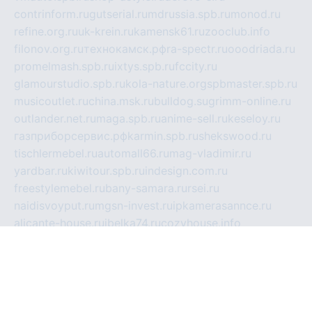
contrinform.ru
gutserial.ru
mdrussia.spb.ru
monod.ru
refine.org.ru
uk-krein.ru
kamensk61.ru
zooclub.info
filonov.org.ru
технокамск.рф
ra-spectr.ru
ooodriada.ru
promelmash.spb.ru
ixtys.spb.ru
fccity.ru
glamourstudio.spb.ru
kola-nature.org
spbmaster.spb.ru
musicoutlet.ru
china.msk.ru
bulldog.su
grimm-online.ru
outlander.net.ru
maga.spb.ru
anime-sell.ru
keseloy.ru
газприборсервис.рф
karmin.spb.ru
shekswood.ru
tischlermebel.ru
automall66.ru
mag-vladimir.ru
yardbar.ru
kiwitour.spb.ru
indesign.com.ru
freestylemebel.ru
bany-samara.ru
rsei.ru
naidisvoyput.ru
mgsn-invest.ru
ipkamerasannce.ru
alicante-house.ru
ibelka74.ru
cozyhouse.info
vlkargalev-studio.ru
700mb.ru
figura-ufa.ru
alina-live.ru
belarusiannews.ru
womenknow.ru
dos-vniimk.ru
sega.net.ru
dv.net.ru
phenomenonsofhistory.com
telesputnik.net.ru
wall.pp.ru
pylesosroidmi.ru
gtc-clan.ru
cligs.ru
bibikazap.ru
popova.org.ru