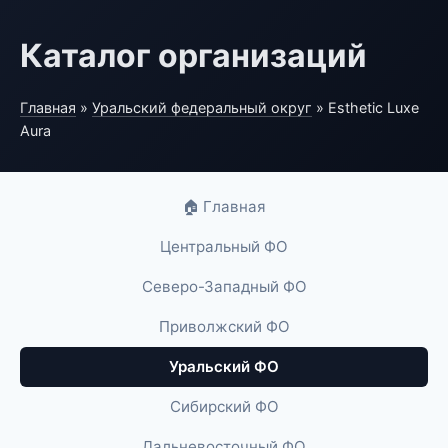
Каталог организаций
Главная
»
Уральский федеральный округ
» Esthetic Luxe
Aura
🏠 Главная
Центральный ФО
Северо-Западный ФО
Приволжский ФО
Уральский ФО
Сибирский ФО
Дальневосточный ФО