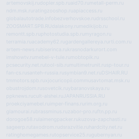
artemovskij.ru
dopler.spb.ru
aid70.ru
metall-perm.ru
ndm.msk.ru
ratingzooshop.ru
apiaccess.ru
globalautotrade.info
bezverhovskoe.ru
drsschool.ru
ZOOSMART.SPB.RU
dalakony.ru
medikijob.ru
remontt.spb.ru
photostudia.spb.ru
myragon.ru
terramia.ru
academy62.ru
gardengallereya.ru
rti.com.ru
artem-news.ru
biserinca.ru
krasnodarkurort.com
imshowtv.ru
mebel-v-tule.ru
mobtopik.ru
pcsecurity.net.ru
tool-sib.ru
multimetrunit.ru
sp-tour.ru
fan-cs.ru
santeh-russia.ru
symbian9.net.ru
DSHAIR.RU
tmmotors.spb.ru
xjocuricopii.com
musavtomat.msk.ru
obustrojdom.ru
sovetcik.ru
ybaranovskaya.ru
ppknews.ru
cult-alshei.ru
JAPANRUSSIA.RU
proekciyamebel.ru
imper-finans.ru
rim.org.ru
glamourai.ru
brassminus.ru
zabor-pro.ru
ftn.pp.ru
dorogoe58.ru
laimengpacker.ru
kuzova-zapchasti.ru
sageerp.ru
taxodrom.ru
dsrazvitie.ru
hardcity.net.ru
ratinghomegames.ru
topservice25.ru
gubernyan.ru