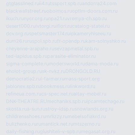
gtglasslined.ru
ii4.ru
tssport.spb.ru
andorra24.com
blackwallstreet.ru
oboimos.ru
optim-doors.com.ru
ikuch.ru
nycr.org.ru
npa21.ru
vremya-ch.spb.ru
desert000.ru
ivtorgi.ru
ifiori.ru
catalog-statei.ru
dcv.org.ru
spetsmaster174.ru
ipkameryhiseeu.ru
dum26.ru
ruspol.spb.ru
fr-opendp.ru
kam-solnyshko.ru
cheyenne-arapaho.ru
sevzapmetal.spb.ru
ted-lapidus.spb.ru
parasite-eliminator.ru
sigma-complete.ru
modernworld.ru
dama-moda.ru
eholot-group.ru
sk-nvkz.ru
DRONGOLD.RU
democratia2.ru
i-farmer.ru
mass-sport.org
jablonex.spb.ru
bookmess.ru
linkword.ru
refineua.com.ru
cs-spec.net.ru
altay-mebel.ru
DNK-THEATRE.RU
mechaniks.spb.ru
ipcamtechage.ru
skosta.ru
a-sun.ru
stroy-ldsp.ru
snowlands.org.ru
childrensshoes.ru
mrlizzy.ru
mebelsofiakrd.ru
bulizhenko.ru
rumantick.net.ru
mtszerno.ru
daily-fishing.ru
glushiteli-v-spb.ru
megasat.org.ru