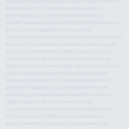
trade-farm.ru
tajuncos.ru
taksu.ru
tor-lyubov-i-grom.ru
spayderhed-2022.ru
splclub.ru
stoppamedia.ru
snow-guard.ru
slovar-ivrit.ru
cleanmedicine.ru
shkurki-karakulya.ru
kanotiforet.spb.ru
tutmassage.ru
ecolog.org.ru
praga.spb.ru
falcorussia.ru
autodoctorservis.ru
kamertondom.spb.ru
net-life.net.ru
avto-vozim.ru
sakhcamera.ru
alliance-electro.spb.ru
stroyavt.ru
controlweb1.ru
tdsak74.ru
kinzozo-ru.ru
kvotka.ru
iron-snab.ru
costa-bella.ru
eugrus.pp.ru
associaciya39.ru
primexpo.spb.ru
bezmorchin.ru
ia2.ru
cpt21.ru
ispecspb.ru
regahost.ru
kolosok-elita.ru
tae-kwon.ru
consrio.com.ru
insiam.ru
avegainfo.ru
archery161.ru
bigencyclica.ru
vlast16.ru
korru.net
sarmiento.spb.su
extelopedia.ru
lammin-suo.spb.ru
iskatour.spb.ru
snpi.org.ru
running-line.ru
krygeva-spa.ru
chel.net.ru
rust-loco.ru
dugshop.ru
hl-beta.spb.ru
school494.spb.ru
mymubaby.ru
epoha-metalband.ru
ngr.spb.ru
rusgosnews.com