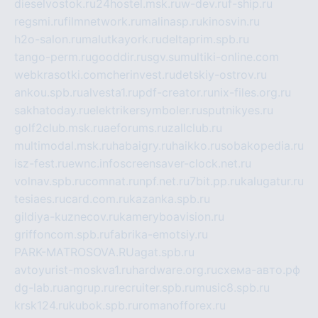
dieselvostok.ru
24hostel.msk.ru
w-dev.ru
f-ship.ru
regsmi.ru
filmnetwork.ru
malinasp.ru
kinosvin.ru
h2o-salon.ru
malutkayork.ru
deltaprim.spb.ru
tango-perm.ru
gooddir.ru
sgv.su
multiki-online.com
webkrasotki.com
cherinvest.ru
detskiy-ostrov.ru
ankou.spb.ru
alvesta1.ru
pdf-creator.ru
nix-files.org.ru
sakhatoday.ru
elektrikersymboler.ru
sputnikyes.ru
golf2club.msk.ru
aeforums.ru
zallclub.ru
multimodal.msk.ru
habaigry.ru
haikko.ru
sobakopedia.ru
isz-fest.ru
ewnc.info
screensaver-clock.net.ru
volnav.spb.ru
comnat.ru
npf.net.ru
7bit.pp.ru
kalugatur.ru
tesiaes.ru
card.com.ru
kazanka.spb.ru
gildiya-kuznecov.ru
kameryboavision.ru
griffoncom.spb.ru
fabrika-emotsiy.ru
PARK-MATROSOVA.RU
agat.spb.ru
avtoyurist-moskva1.ru
hardware.org.ru
схема-авто.рф
dg-lab.ru
angrup.ru
recruiter.spb.ru
music8.spb.ru
krsk124.ru
kubok.spb.ru
romanofforex.ru