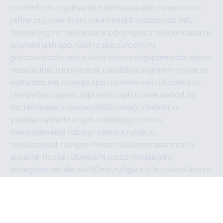
contrinform.ru
gutserial.ru
mdrussia.spb.ru
monod.ru
refine.org.ru
uk-krein.ru
kamensk61.ru
zooclub.info
filonov.org.ru
технокамск.рф
ra-spectr.ru
ooodriada.ru
promelmash.spb.ru
ixtys.spb.ru
fccity.ru
glamourstudio.spb.ru
kola-nature.org
spbmaster.spb.ru
musicoutlet.ru
china.msk.ru
bulldog.su
grimm-online.ru
outlander.net.ru
maga.spb.ru
anime-sell.ru
keseloy.ru
газприборсервис.рф
karmin.spb.ru
shekswood.ru
tischlermebel.ru
automall66.ru
mag-vladimir.ru
yardbar.ru
kiwitour.spb.ru
indesign.com.ru
freestylemebel.ru
bany-samara.ru
rsei.ru
naidisvoyput.ru
mgsn-invest.ru
ipkamerasannce.ru
alicante-house.ru
ibelka74.ru
cozyhouse.info
vlkargalev-studio.ru
700mb.ru
figura-ufa.ru
alina-live.ru
belarusiannews.ru
womenknow.ru
dos-vniimk.ru
sega.net.ru
dv.net.ru
phenomenonsofhistory.com
telesputnik.net.ru
wall.pp.ru
pylesosroidmi.ru
gtc-clan.ru
cligs.ru
bibikazap.ru
popova.org.ru