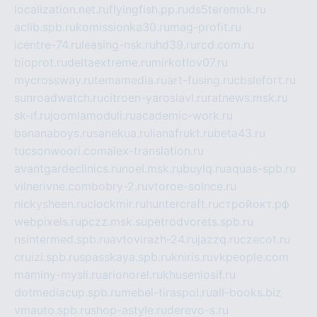
localization.net.ru
flyingfish.pp.ru
ds5teremok.ru
aclib.spb.ru
komissionka30.ru
mag-profit.ru
icentre-74.ru
leasing-nsk.ru
hd39.ru
rcd.com.ru
bioprot.ru
deltaextreme.ru
mirkotlov07.ru
mycrossway.ru
temamedia.ru
art-fusing.ru
cbslefort.ru
sunroadwatch.ru
citroen-yaroslavl.ru
ratnews.msk.ru
sk-if.ru
joomlamoduli.ru
academic-work.ru
bananaboys.ru
sanekua.ru
lianafrukt.ru
beta43.ru
tucsonwoori.com
alex-translation.ru
avantgardeclinics.ru
noel.msk.ru
buylq.ru
aquas-spb.ru
vilnerivne.com
bobry-2.ru
vtoroe-solnce.ru
nickysheen.ru
clockmir.ru
huntercraft.ru
стройокт.рф
webpixels.ru
pczz.msk.su
petrodvorets.spb.ru
nsintermed.spb.ru
avtovirazh-24.ru
jazzq.ru
czecot.ru
cruizi.spb.ru
spasskaya.spb.ru
kniris.ru
vkpeople.com
maminy-mysli.ru
arionorel.ru
khuseniosif.ru
dotmediacup.spb.ru
mebel-tiraspol.ru
all-books.biz
vmauto.spb.ru
shop-astyle.ru
derevo-s.ru