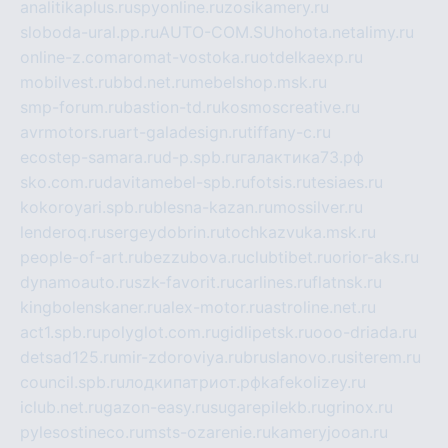
analitikaplus.ru
spyonline.ru
zosikamery.ru
sloboda-ural.pp.ru
AUTO-COM.SU
hohota.net
alimy.ru
online-z.com
aromat-vostoka.ru
otdelkaexp.ru
mobilvest.ru
bbd.net.ru
mebelshop.msk.ru
smp-forum.ru
bastion-td.ru
kosmoscreative.ru
avrmotors.ru
art-galadesign.ru
tiffany-c.ru
ecostep-samara.ru
d-p.spb.ru
галактика73.рф
sko.com.ru
davitamebel-spb.ru
fotsis.ru
tesiaes.ru
kokoroyari.spb.ru
blesna-kazan.ru
mossilver.ru
lenderoq.ru
sergeydobrin.ru
tochkazvuka.msk.ru
people-of-art.ru
bezzubova.ru
clubtibet.ru
orior-aks.ru
dynamoauto.ru
szk-favorit.ru
carlines.ru
flatnsk.ru
kingbolenskaner.ru
alex-motor.ru
astroline.net.ru
act1.spb.ru
polyglot.com.ru
gidlipetsk.ru
ooo-driada.ru
detsad125.ru
mir-zdoroviya.ru
bruslanovo.ru
siterem.ru
council.spb.ru
лодкипатриот.рф
kafekolizey.ru
iclub.net.ru
gazon-easy.ru
sugarepilekb.ru
grinox.ru
pylesostineco.ru
msts-ozarenie.ru
kameryjooan.ru