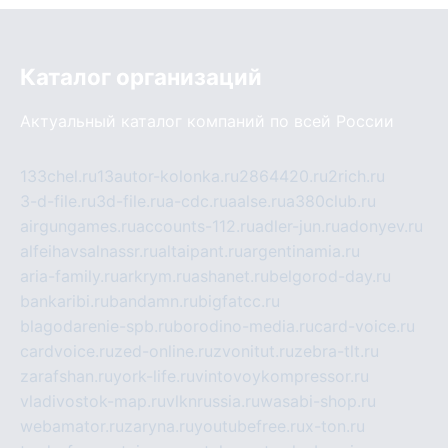
Каталог организаций
Актуальный каталог компаний по всей России
133chel.ru
13autor-kolonka.ru
2864420.ru
2rich.ru
3-d-file.ru
3d-file.ru
a-cdc.ru
aalse.ru
a380club.ru
airgungames.ru
accounts-112.ru
adler-jun.ru
adonyev.ru
alfeihavsalnassr.ru
altaipant.ru
argentinamia.ru
aria-family.ru
arkrym.ru
ashanet.ru
belgorod-day.ru
bankaribi.ru
bandamn.ru
bigfatcc.ru
blagodarenie-spb.ru
borodino-media.ru
card-voice.ru
cardvoice.ru
zed-online.ru
zvonitut.ru
zebra-tlt.ru
zarafshan.ru
york-life.ru
vintovoykompressor.ru
vladivostok-map.ru
vlknrussia.ru
wasabi-shop.ru
webamator.ru
zaryna.ru
youtubefree.ru
x-ton.ru