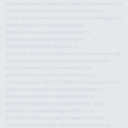
multimodal.msk.ru
habaigry.ru
haikko.ru
sobakopedia.ru
isz-fest.ru
ewnc.info
screensaver-clock.net.ru
volnav.spb.ru
comnat.ru
npf.net.ru
7bit.pp.ru
kalugatur.ru
tesiaes.ru
card.com.ru
kazanka.spb.ru
gildiya-kuznecov.ru
kameryboavision.ru
griffoncom.spb.ru
fabrika-emotsiy.ru
PARK-MATROSOVA.RU
agat.spb.ru
avtoyurist-moskva1.ru
hardware.org.ru
схема-авто.рф
dg-lab.ru
angrup.ru
recruiter.spb.ru
music8.spb.ru
krsk124.ru
kubok.spb.ru
romanofforex.ru
analitikaplus.ru
spyonline.ru
zosikamery.ru
sloboda-ural.pp.ru
AUTO-COM.SU
hohota.net
alimy.ru
online-z.com
aromat-vostoka.ru
otdelkaexp.ru
mobilvest.ru
bbd.net.ru
mebelshop.msk.ru
smp-forum.ru
bastion-td.ru
kosmoscreative.ru
avrmotors.ru
art-galadesign.ru
tiffany-c.ru
ecostep-samara.ru
d-p.spb.ru
галактика73.рф
sko.com.ru
davitamebel-spb.ru
fotsis.ru
tesiaes.ru