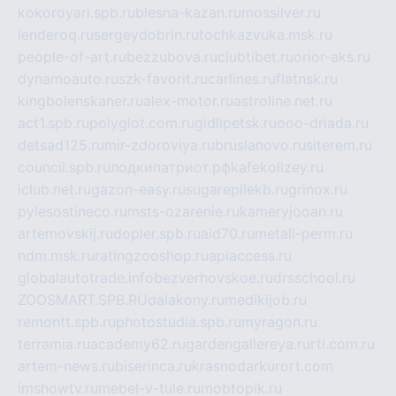
kokoroyari.spb.ru
blesna-kazan.ru
mossilver.ru
lenderoq.ru
sergeydobrin.ru
tochkazvuka.msk.ru
people-of-art.ru
bezzubova.ru
clubtibet.ru
orior-aks.ru
dynamoauto.ru
szk-favorit.ru
carlines.ru
flatnsk.ru
kingbolenskaner.ru
alex-motor.ru
astroline.net.ru
act1.spb.ru
polyglot.com.ru
gidlipetsk.ru
ooo-driada.ru
detsad125.ru
mir-zdoroviya.ru
bruslanovo.ru
siterem.ru
council.spb.ru
лодкипатриот.рф
kafekolizey.ru
iclub.net.ru
gazon-easy.ru
sugarepilekb.ru
grinox.ru
pylesostineco.ru
msts-ozarenie.ru
kameryjooan.ru
artemovskij.ru
dopler.spb.ru
aid70.ru
metall-perm.ru
ndm.msk.ru
ratingzooshop.ru
apiaccess.ru
globalautotrade.info
bezverhovskoe.ru
drsschool.ru
ZOOSMART.SPB.RU
dalakony.ru
medikijob.ru
remontt.spb.ru
photostudia.spb.ru
myragon.ru
terramia.ru
academy62.ru
gardengallereya.ru
rti.com.ru
artem-news.ru
biserinca.ru
krasnodarkurort.com
imshowtv.ru
mebel-v-tule.ru
mobtopik.ru