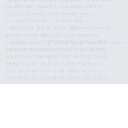
tischlermebel.ru
automall66.ru
mag-vladimir.ru
yardbar.ru
kiwitour.spb.ru
indesign.com.ru
freestylemebel.ru
bany-samara.ru
rsei.ru
naidisvoyput.ru
mgsn-invest.ru
ipkamerasannce.ru
alicante-house.ru
ibelka74.ru
cozyhouse.info
vlkargalev-studio.ru
700mb.ru
figura-ufa.ru
alina-live.ru
belarusiannews.ru
womenknow.ru
dos-vniimk.ru
sega.net.ru
dv.net.ru
phenomenonsofhistory.com
telesputnik.net.ru
wall.pp.ru
pylesosroidmi.ru
gtc-clan.ru
cligs.ru
bibikazap.ru
popova.org.ru
netwhistler.spb.ru
bellvil.ru
bonzon.ru
iss-vladik.ru
defiparis.net.ru
las-gryzas.ru
amku.ru
electednews.spb.ru
feather.org.ru
spar72.ru
tankiigri.ru
dominus.com.ru
ibtree.ru
sanykool.pp.ru
unixlib.org.ru
menatep.spb.ru
gartenterrassen.ru
printeka.ru
skvozilka.com.ru
parkovka-pub.ru
lovemobi.ru
art-ru.ru
emulatorz.com.ru
alucomp.com.ru
tatforum.com.ru
alternativa-profi.ru
dermakler.ru
artsurvey.ru
aredir.ru