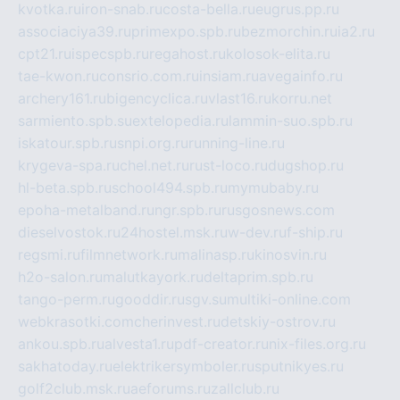
kvotka.ru
iron-snab.ru
costa-bella.ru
eugrus.pp.ru
associaciya39.ru
primexpo.spb.ru
bezmorchin.ru
ia2.ru
cpt21.ru
ispecspb.ru
regahost.ru
kolosok-elita.ru
tae-kwon.ru
consrio.com.ru
insiam.ru
avegainfo.ru
archery161.ru
bigencyclica.ru
vlast16.ru
korru.net
sarmiento.spb.su
extelopedia.ru
lammin-suo.spb.ru
iskatour.spb.ru
snpi.org.ru
running-line.ru
krygeva-spa.ru
chel.net.ru
rust-loco.ru
dugshop.ru
hl-beta.spb.ru
school494.spb.ru
mymubaby.ru
epoha-metalband.ru
ngr.spb.ru
rusgosnews.com
dieselvostok.ru
24hostel.msk.ru
w-dev.ru
f-ship.ru
regsmi.ru
filmnetwork.ru
malinasp.ru
kinosvin.ru
h2o-salon.ru
malutkayork.ru
deltaprim.spb.ru
tango-perm.ru
gooddir.ru
sgv.su
multiki-online.com
webkrasotki.com
cherinvest.ru
detskiy-ostrov.ru
ankou.spb.ru
alvesta1.ru
pdf-creator.ru
nix-files.org.ru
sakhatoday.ru
elektrikersymboler.ru
sputnikyes.ru
golf2club.msk.ru
aeforums.ru
zallclub.ru