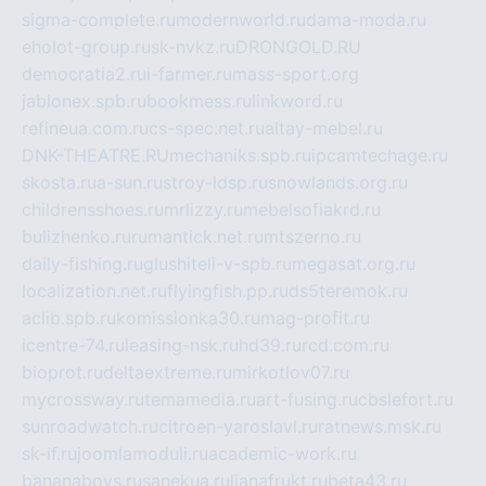
sigma-complete.ru
modernworld.ru
dama-moda.ru
eholot-group.ru
sk-nvkz.ru
DRONGOLD.RU
democratia2.ru
i-farmer.ru
mass-sport.org
jablonex.spb.ru
bookmess.ru
linkword.ru
refineua.com.ru
cs-spec.net.ru
altay-mebel.ru
DNK-THEATRE.RU
mechaniks.spb.ru
ipcamtechage.ru
skosta.ru
a-sun.ru
stroy-ldsp.ru
snowlands.org.ru
childrensshoes.ru
mrlizzy.ru
mebelsofiakrd.ru
bulizhenko.ru
rumantick.net.ru
mtszerno.ru
daily-fishing.ru
glushiteli-v-spb.ru
megasat.org.ru
localization.net.ru
flyingfish.pp.ru
ds5teremok.ru
aclib.spb.ru
komissionka30.ru
mag-profit.ru
icentre-74.ru
leasing-nsk.ru
hd39.ru
rcd.com.ru
bioprot.ru
deltaextreme.ru
mirkotlov07.ru
mycrossway.ru
temamedia.ru
art-fusing.ru
cbslefort.ru
sunroadwatch.ru
citroen-yaroslavl.ru
ratnews.msk.ru
sk-if.ru
joomlamoduli.ru
academic-work.ru
bananaboys.ru
sanekua.ru
lianafrukt.ru
beta43.ru