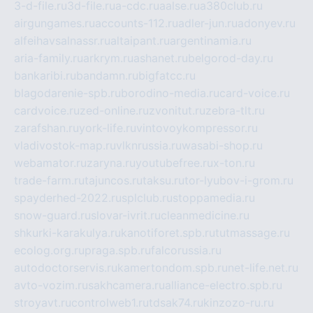
3-d-file.ru
3d-file.ru
a-cdc.ru
aalse.ru
a380club.ru
airgungames.ru
accounts-112.ru
adler-jun.ru
adonyev.ru
alfeihavsalnassr.ru
altaipant.ru
argentinamia.ru
aria-family.ru
arkrym.ru
ashanet.ru
belgorod-day.ru
bankaribi.ru
bandamn.ru
bigfatcc.ru
blagodarenie-spb.ru
borodino-media.ru
card-voice.ru
cardvoice.ru
zed-online.ru
zvonitut.ru
zebra-tlt.ru
zarafshan.ru
york-life.ru
vintovoykompressor.ru
vladivostok-map.ru
vlknrussia.ru
wasabi-shop.ru
webamator.ru
zaryna.ru
youtubefree.ru
x-ton.ru
trade-farm.ru
tajuncos.ru
taksu.ru
tor-lyubov-i-grom.ru
spayderhed-2022.ru
splclub.ru
stoppamedia.ru
snow-guard.ru
slovar-ivrit.ru
cleanmedicine.ru
shkurki-karakulya.ru
kanotiforet.spb.ru
tutmassage.ru
ecolog.org.ru
praga.spb.ru
falcorussia.ru
autodoctorservis.ru
kamertondom.spb.ru
net-life.net.ru
avto-vozim.ru
sakhcamera.ru
alliance-electro.spb.ru
stroyavt.ru
controlweb1.ru
tdsak74.ru
kinzozo-ru.ru