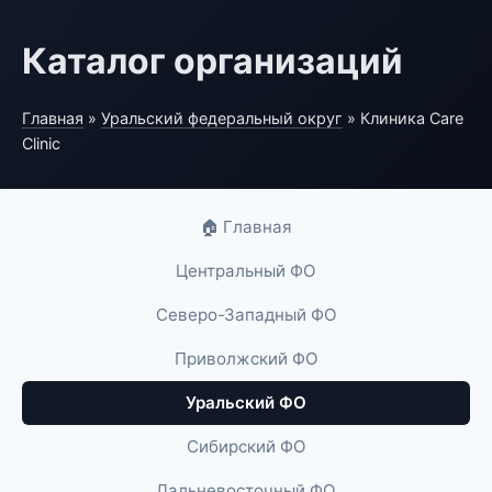
Каталог организаций
Главная
»
Уральский федеральный округ
» Клиника Care
Clinic
🏠 Главная
Центральный ФО
Северо-Западный ФО
Приволжский ФО
Уральский ФО
Сибирский ФО
Дальневосточный ФО