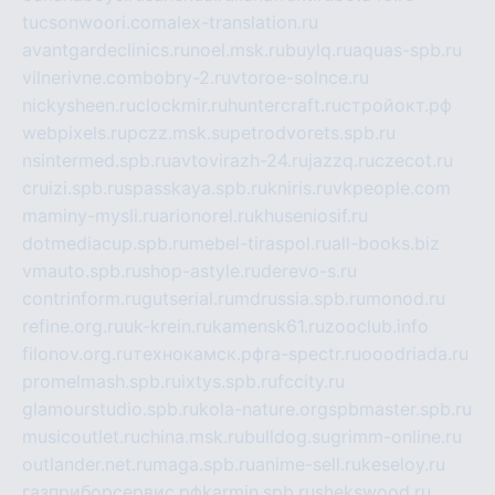
tucsonwoori.com
alex-translation.ru
avantgardeclinics.ru
noel.msk.ru
buylq.ru
aquas-spb.ru
vilnerivne.com
bobry-2.ru
vtoroe-solnce.ru
nickysheen.ru
clockmir.ru
huntercraft.ru
стройокт.рф
webpixels.ru
pczz.msk.su
petrodvorets.spb.ru
nsintermed.spb.ru
avtovirazh-24.ru
jazzq.ru
czecot.ru
cruizi.spb.ru
spasskaya.spb.ru
kniris.ru
vkpeople.com
maminy-mysli.ru
arionorel.ru
khuseniosif.ru
dotmediacup.spb.ru
mebel-tiraspol.ru
all-books.biz
vmauto.spb.ru
shop-astyle.ru
derevo-s.ru
contrinform.ru
gutserial.ru
mdrussia.spb.ru
monod.ru
refine.org.ru
uk-krein.ru
kamensk61.ru
zooclub.info
filonov.org.ru
технокамск.рф
ra-spectr.ru
ooodriada.ru
promelmash.spb.ru
ixtys.spb.ru
fccity.ru
glamourstudio.spb.ru
kola-nature.org
spbmaster.spb.ru
musicoutlet.ru
china.msk.ru
bulldog.su
grimm-online.ru
outlander.net.ru
maga.spb.ru
anime-sell.ru
keseloy.ru
газприборсервис.рф
karmin.spb.ru
shekswood.ru