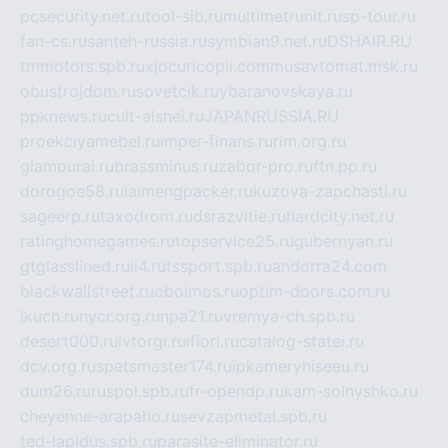
pcsecurity.net.ru
tool-sib.ru
multimetrunit.ru
sp-tour.ru
fan-cs.ru
santeh-russia.ru
symbian9.net.ru
DSHAIR.RU
tmmotors.spb.ru
xjocuricopii.com
musavtomat.msk.ru
obustrojdom.ru
sovetcik.ru
ybaranovskaya.ru
ppknews.ru
cult-alshei.ru
JAPANRUSSIA.RU
proekciyamebel.ru
imper-finans.ru
rim.org.ru
glamourai.ru
brassminus.ru
zabor-pro.ru
ftn.pp.ru
dorogoe58.ru
laimengpacker.ru
kuzova-zapchasti.ru
sageerp.ru
taxodrom.ru
dsrazvitie.ru
hardcity.net.ru
ratinghomegames.ru
topservice25.ru
gubernyan.ru
gtglasslined.ru
ii4.ru
tssport.spb.ru
andorra24.com
blackwallstreet.ru
oboimos.ru
optim-doors.com.ru
ikuch.ru
nycr.org.ru
npa21.ru
vremya-ch.spb.ru
desert000.ru
ivtorgi.ru
ifiori.ru
catalog-statei.ru
dcv.org.ru
spetsmaster174.ru
ipkameryhiseeu.ru
dum26.ru
ruspol.spb.ru
fr-opendp.ru
kam-solnyshko.ru
cheyenne-arapaho.ru
sevzapmetal.spb.ru
ted-lapidus.spb.ru
parasite-eliminator.ru