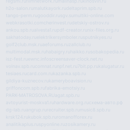
regsmi.ru
filmnetwork.ru
malinasp.ru
kinosvin.ru
h2o-salon.ru
malutkayork.ru
deltaprim.spb.ru
tango-perm.ru
gooddir.ru
sgv.su
multiki-online.com
webkrasotki.com
cherinvest.ru
detskiy-ostrov.ru
ankou.spb.ru
alvesta1.ru
pdf-creator.ru
nix-files.org.ru
sakhatoday.ru
elektrikersymboler.ru
sputnikyes.ru
golf2club.msk.ru
aeforums.ru
zallclub.ru
multimodal.msk.ru
habaigry.ru
haikko.ru
sobakopedia.ru
isz-fest.ru
ewnc.info
screensaver-clock.net.ru
volnav.spb.ru
comnat.ru
npf.net.ru
7bit.pp.ru
kalugatur.ru
tesiaes.ru
card.com.ru
kazanka.spb.ru
gildiya-kuznecov.ru
kameryboavision.ru
griffoncom.spb.ru
fabrika-emotsiy.ru
PARK-MATROSOVA.RU
agat.spb.ru
avtoyurist-moskva1.ru
hardware.org.ru
схема-авто.рф
dg-lab.ru
angrup.ru
recruiter.spb.ru
music8.spb.ru
krsk124.ru
kubok.spb.ru
romanofforex.ru
analitikaplus.ru
spyonline.ru
zosikamery.ru