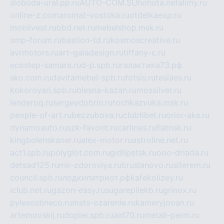
sloboda-ural.pp.ru
AUTO-COM.SU
hohota.net
alimy.ru
online-z.com
aromat-vostoka.ru
otdelkaexp.ru
mobilvest.ru
bbd.net.ru
mebelshop.msk.ru
smp-forum.ru
bastion-td.ru
kosmoscreative.ru
avrmotors.ru
art-galadesign.ru
tiffany-c.ru
ecostep-samara.ru
d-p.spb.ru
галактика73.рф
sko.com.ru
davitamebel-spb.ru
fotsis.ru
tesiaes.ru
kokoroyari.spb.ru
blesna-kazan.ru
mossilver.ru
lenderoq.ru
sergeydobrin.ru
tochkazvuka.msk.ru
people-of-art.ru
bezzubova.ru
clubtibet.ru
orior-aks.ru
dynamoauto.ru
szk-favorit.ru
carlines.ru
flatnsk.ru
kingbolenskaner.ru
alex-motor.ru
astroline.net.ru
act1.spb.ru
polyglot.com.ru
gidlipetsk.ru
ooo-driada.ru
detsad125.ru
mir-zdoroviya.ru
bruslanovo.ru
siterem.ru
council.spb.ru
лодкипатриот.рф
kafekolizey.ru
iclub.net.ru
gazon-easy.ru
sugarepilekb.ru
grinox.ru
pylesostineco.ru
msts-ozarenie.ru
kameryjooan.ru
artemovskij.ru
dopler.spb.ru
aid70.ru
metall-perm.ru