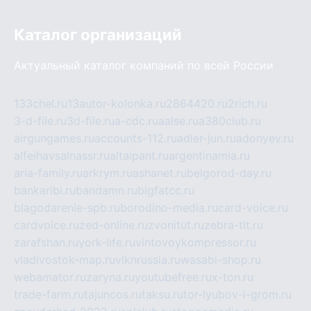
Каталог организаций
Актуальный каталог компаний по всей России
133chel.ru
13autor-kolonka.ru
2864420.ru
2rich.ru
3-d-file.ru
3d-file.ru
a-cdc.ru
aalse.ru
a380club.ru
airgungames.ru
accounts-112.ru
adler-jun.ru
adonyev.ru
alfeihavsalnassr.ru
altaipant.ru
argentinamia.ru
aria-family.ru
arkrym.ru
ashanet.ru
belgorod-day.ru
bankaribi.ru
bandamn.ru
bigfatcc.ru
blagodarenie-spb.ru
borodino-media.ru
card-voice.ru
cardvoice.ru
zed-online.ru
zvonitut.ru
zebra-tlt.ru
zarafshan.ru
york-life.ru
vintovoykompressor.ru
vladivostok-map.ru
vlknrussia.ru
wasabi-shop.ru
webamator.ru
zaryna.ru
youtubefree.ru
x-ton.ru
trade-farm.ru
tajuncos.ru
taksu.ru
tor-lyubov-i-grom.ru