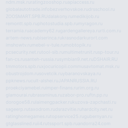
ndm.msk.ru
ratingzooshop.ru
apiaccess.ru
globalautotrade.info
bezverhovskoe.ru
drsschool.ru
ZOOSMART.SPB.RU
dalakony.ru
medikijob.ru
remontt.spb.ru
photostudia.spb.ru
myragon.ru
terramia.ru
academy62.ru
gardengallereya.ru
rti.com.ru
artem-news.ru
biserinca.ru
krasnodarkurort.com
imshowtv.ru
mebel-v-tule.ru
mobtopik.ru
pcsecurity.net.ru
tool-sib.ru
multimetrunit.ru
sp-tour.ru
fan-cs.ru
santeh-russia.ru
symbian9.net.ru
DSHAIR.RU
tmmotors.spb.ru
xjocuricopii.com
musavtomat.msk.ru
obustrojdom.ru
sovetcik.ru
ybaranovskaya.ru
ppknews.ru
cult-alshei.ru
JAPANRUSSIA.RU
proekciyamebel.ru
imper-finans.ru
rim.org.ru
glamourai.ru
brassminus.ru
zabor-pro.ru
ftn.pp.ru
dorogoe58.ru
laimengpacker.ru
kuzova-zapchasti.ru
sageerp.ru
taxodrom.ru
dsrazvitie.ru
hardcity.net.ru
ratinghomegames.ru
topservice25.ru
gubernyan.ru
gtglasslined.ru
ii4.ru
tssport.spb.ru
andorra24.com