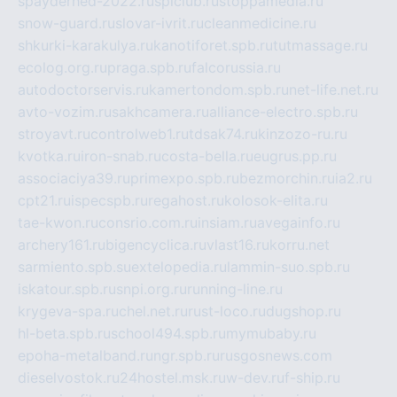
spayderhed-2022.ru
splclub.ru
stoppamedia.ru
snow-guard.ru
slovar-ivrit.ru
cleanmedicine.ru
shkurki-karakulya.ru
kanotiforet.spb.ru
tutmassage.ru
ecolog.org.ru
praga.spb.ru
falcorussia.ru
autodoctorservis.ru
kamertondom.spb.ru
net-life.net.ru
avto-vozim.ru
sakhcamera.ru
alliance-electro.spb.ru
stroyavt.ru
controlweb1.ru
tdsak74.ru
kinzozo-ru.ru
kvotka.ru
iron-snab.ru
costa-bella.ru
eugrus.pp.ru
associaciya39.ru
primexpo.spb.ru
bezmorchin.ru
ia2.ru
cpt21.ru
ispecspb.ru
regahost.ru
kolosok-elita.ru
tae-kwon.ru
consrio.com.ru
insiam.ru
avegainfo.ru
archery161.ru
bigencyclica.ru
vlast16.ru
korru.net
sarmiento.spb.su
extelopedia.ru
lammin-suo.spb.ru
iskatour.spb.ru
snpi.org.ru
running-line.ru
krygeva-spa.ru
chel.net.ru
rust-loco.ru
dugshop.ru
hl-beta.spb.ru
school494.spb.ru
mymubaby.ru
epoha-metalband.ru
ngr.spb.ru
rusgosnews.com
dieselvostok.ru
24hostel.msk.ru
w-dev.ru
f-ship.ru