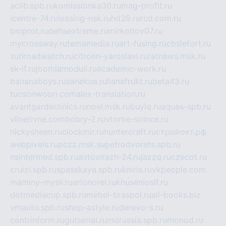
aclib.spb.ru
komissionka30.ru
mag-profit.ru
icentre-74.ru
leasing-nsk.ru
hd39.ru
rcd.com.ru
bioprot.ru
deltaextreme.ru
mirkotlov07.ru
mycrossway.ru
temamedia.ru
art-fusing.ru
cbslefort.ru
sunroadwatch.ru
citroen-yaroslavl.ru
ratnews.msk.ru
sk-if.ru
joomlamoduli.ru
academic-work.ru
bananaboys.ru
sanekua.ru
lianafrukt.ru
beta43.ru
tucsonwoori.com
alex-translation.ru
avantgardeclinics.ru
noel.msk.ru
buylq.ru
aquas-spb.ru
vilnerivne.com
bobry-2.ru
vtoroe-solnce.ru
nickysheen.ru
clockmir.ru
huntercraft.ru
стройокт.рф
webpixels.ru
pczz.msk.su
petrodvorets.spb.ru
nsintermed.spb.ru
avtovirazh-24.ru
jazzq.ru
czecot.ru
cruizi.spb.ru
spasskaya.spb.ru
kniris.ru
vkpeople.com
maminy-mysli.ru
arionorel.ru
khuseniosif.ru
dotmediacup.spb.ru
mebel-tiraspol.ru
all-books.biz
vmauto.spb.ru
shop-astyle.ru
derevo-s.ru
contrinform.ru
gutserial.ru
mdrussia.spb.ru
monod.ru