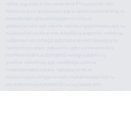
refine.org.ru
uk-krein.ru
kamensk61.ru
zooclub.info
filonov.org.ru
технокамск.рф
ra-spectr.ru
ooodriada.ru
promelmash.spb.ru
ixtys.spb.ru
fccity.ru
glamourstudio.spb.ru
kola-nature.org
spbmaster.spb.ru
musicoutlet.ru
china.msk.ru
bulldog.su
grimm-online.ru
outlander.net.ru
maga.spb.ru
anime-sell.ru
keseloy.ru
газприборсервис.рф
karmin.spb.ru
shekswood.ru
tischlermebel.ru
automall66.ru
mag-vladimir.ru
yardbar.ru
kiwitour.spb.ru
indesign.com.ru
freestylemebel.ru
bany-samara.ru
rsei.ru
naidisvoyput.ru
mgsn-invest.ru
ipkamerasannce.ru
alicante-house.ru
ibelka74.ru
cozyhouse.info
vlkargalev-studio.ru
700mb.ru
figura-ufa.ru
alina-live.ru
belarusiannews.ru
womenknow.ru
dos-vniimk.ru
sega.net.ru
dv.net.ru
phenomenonsofhistory.com
telesputnik.net.ru
wall.pp.ru
pylesosroidmi.ru
gtc-clan.ru
cligs.ru
bibikazap.ru
popova.org.ru
netwhistler.spb.ru
bellvil.ru
bonzon.ru
iss-vladik.ru