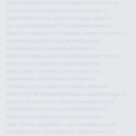
blackwallstreet.ru
oboimos.ru
optim-doors.com.ru
ikuch.ru
nycr.org.ru
npa21.ru
vremya-ch.spb.ru
desert000.ru
ivtorgi.ru
ifiori.ru
catalog-statei.ru
dcv.org.ru
spetsmaster174.ru
ipkameryhiseeu.ru
dum26.ru
ruspol.spb.ru
fr-opendp.ru
kam-solnyshko.ru
cheyenne-arapaho.ru
sevzapmetal.spb.ru
ted-lapidus.spb.ru
parasite-eliminator.ru
sigma-complete.ru
modernworld.ru
dama-moda.ru
eholot-group.ru
sk-nvkz.ru
DRONGOLD.RU
democratia2.ru
i-farmer.ru
mass-sport.org
jablonex.spb.ru
bookmess.ru
linkword.ru
refineua.com.ru
cs-spec.net.ru
altay-mebel.ru
DNK-THEATRE.RU
mechaniks.spb.ru
ipcamtechage.ru
skosta.ru
a-sun.ru
stroy-ldsp.ru
snowlands.org.ru
childrensshoes.ru
mrlizzy.ru
mebelsofiakrd.ru
bulizhenko.ru
rumantick.net.ru
mtszerno.ru
daily-fishing.ru
glushiteli-v-spb.ru
megasat.org.ru
localization.net.ru
flyingfish.pp.ru
ds5teremok.ru