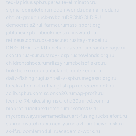
ted-lapidus.spb.ru
parasite-eliminator.ru
sigma-complete.ru
modernworld.ru
dama-moda.ru
eholot-group.ru
sk-nvkz.ru
DRONGOLD.RU
democratia2.ru
i-farmer.ru
mass-sport.org
jablonex.spb.ru
bookmess.ru
linkword.ru
refineua.com.ru
cs-spec.net.ru
altay-mebel.ru
DNK-THEATRE.RU
mechaniks.spb.ru
ipcamtechage.ru
skosta.ru
a-sun.ru
stroy-ldsp.ru
snowlands.org.ru
childrensshoes.ru
mrlizzy.ru
mebelsofiakrd.ru
bulizhenko.ru
rumantick.net.ru
mtszerno.ru
daily-fishing.ru
glushiteli-v-spb.ru
megasat.org.ru
localization.net.ru
flyingfish.pp.ru
ds5teremok.ru
aclib.spb.ru
komissionka30.ru
mag-profit.ru
icentre-74.ru
leasing-nsk.ru
hd39.ru
rcd.com.ru
bioprot.ru
deltaextreme.ru
mirkotlov07.ru
mycrossway.ru
temamedia.ru
art-fusing.ru
cbslefort.ru
sunroadwatch.ru
citroen-yaroslavl.ru
ratnews.msk.ru
sk-if.ru
joomlamoduli.ru
academic-work.ru