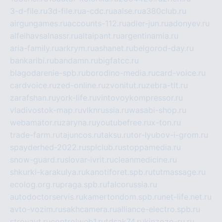
3-d-file.ru
3d-file.ru
a-cdc.ru
aalse.ru
a380club.ru
airgungames.ru
accounts-112.ru
adler-jun.ru
adonyev.ru
alfeihavsalnassr.ru
altaipant.ru
argentinamia.ru
aria-family.ru
arkrym.ru
ashanet.ru
belgorod-day.ru
bankaribi.ru
bandamn.ru
bigfatcc.ru
blagodarenie-spb.ru
borodino-media.ru
card-voice.ru
cardvoice.ru
zed-online.ru
zvonitut.ru
zebra-tlt.ru
zarafshan.ru
york-life.ru
vintovoykompressor.ru
vladivostok-map.ru
vlknrussia.ru
wasabi-shop.ru
webamator.ru
zaryna.ru
youtubefree.ru
x-ton.ru
trade-farm.ru
tajuncos.ru
taksu.ru
tor-lyubov-i-grom.ru
spayderhed-2022.ru
splclub.ru
stoppamedia.ru
snow-guard.ru
slovar-ivrit.ru
cleanmedicine.ru
shkurki-karakulya.ru
kanotiforet.spb.ru
tutmassage.ru
ecolog.org.ru
praga.spb.ru
falcorussia.ru
autodoctorservis.ru
kamertondom.spb.ru
net-life.net.ru
avto-vozim.ru
sakhcamera.ru
alliance-electro.spb.ru
stroyavt.ru
controlweb1.ru
tdsak74.ru
kinzozo-ru.ru