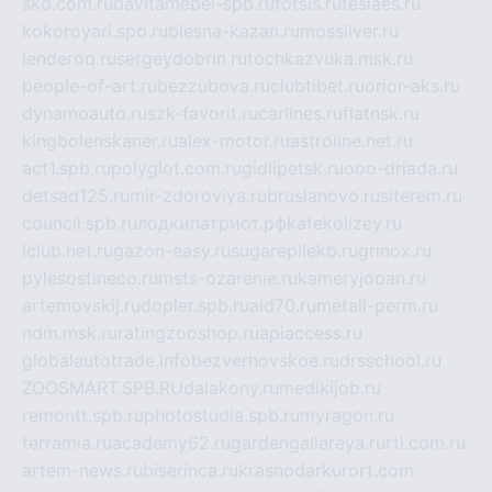
sko.com.ru
davitamebel-spb.ru
fotsis.ru
tesiaes.ru
kokoroyari.spb.ru
blesna-kazan.ru
mossilver.ru
lenderoq.ru
sergeydobrin.ru
tochkazvuka.msk.ru
people-of-art.ru
bezzubova.ru
clubtibet.ru
orior-aks.ru
dynamoauto.ru
szk-favorit.ru
carlines.ru
flatnsk.ru
kingbolenskaner.ru
alex-motor.ru
astroline.net.ru
act1.spb.ru
polyglot.com.ru
gidlipetsk.ru
ooo-driada.ru
detsad125.ru
mir-zdoroviya.ru
bruslanovo.ru
siterem.ru
council.spb.ru
лодкипатриот.рф
kafekolizey.ru
iclub.net.ru
gazon-easy.ru
sugarepilekb.ru
grinox.ru
pylesostineco.ru
msts-ozarenie.ru
kameryjooan.ru
artemovskij.ru
dopler.spb.ru
aid70.ru
metall-perm.ru
ndm.msk.ru
ratingzooshop.ru
apiaccess.ru
globalautotrade.info
bezverhovskoe.ru
drsschool.ru
ZOOSMART.SPB.RU
dalakony.ru
medikijob.ru
remontt.spb.ru
photostudia.spb.ru
myragon.ru
terramia.ru
academy62.ru
gardengallereya.ru
rti.com.ru
artem-news.ru
biserinca.ru
krasnodarkurort.com