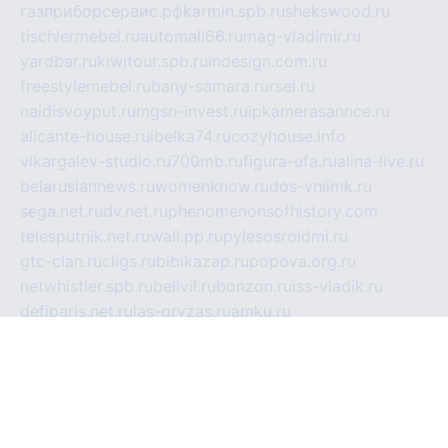
газприборсервис.рф
karmin.spb.ru
shekswood.ru
tischlermebel.ru
automall66.ru
mag-vladimir.ru
yardbar.ru
kiwitour.spb.ru
indesign.com.ru
freestylemebel.ru
bany-samara.ru
rsei.ru
naidisvoyput.ru
mgsn-invest.ru
ipkamerasannce.ru
alicante-house.ru
ibelka74.ru
cozyhouse.info
vlkargalev-studio.ru
700mb.ru
figura-ufa.ru
alina-live.ru
belarusiannews.ru
womenknow.ru
dos-vniimk.ru
sega.net.ru
dv.net.ru
phenomenonsofhistory.com
telesputnik.net.ru
wall.pp.ru
pylesosroidmi.ru
gtc-clan.ru
cligs.ru
bibikazap.ru
popova.org.ru
netwhistler.spb.ru
bellvil.ru
bonzon.ru
iss-vladik.ru
defiparis.net.ru
las-gryzas.ru
amku.ru
electednews.spb.ru
feather.org.ru
spar72.ru
tankiigri.ru
dominus.com.ru
ibtree.ru
sanykool.pp.ru
unixlib.org.ru
menatep.spb.ru
gartenterrassen.ru
printeka.ru
skvozilka.com.ru
parkovka-pub.ru
lovemobi.ru
art-ru.ru
emulatorz.com.ru
alucomp.com.ru
tatforum.com.ru