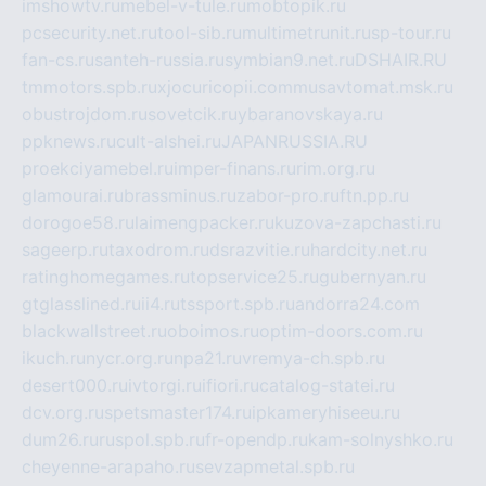
imshowtv.ru
mebel-v-tule.ru
mobtopik.ru
pcsecurity.net.ru
tool-sib.ru
multimetrunit.ru
sp-tour.ru
fan-cs.ru
santeh-russia.ru
symbian9.net.ru
DSHAIR.RU
tmmotors.spb.ru
xjocuricopii.com
musavtomat.msk.ru
obustrojdom.ru
sovetcik.ru
ybaranovskaya.ru
ppknews.ru
cult-alshei.ru
JAPANRUSSIA.RU
proekciyamebel.ru
imper-finans.ru
rim.org.ru
glamourai.ru
brassminus.ru
zabor-pro.ru
ftn.pp.ru
dorogoe58.ru
laimengpacker.ru
kuzova-zapchasti.ru
sageerp.ru
taxodrom.ru
dsrazvitie.ru
hardcity.net.ru
ratinghomegames.ru
topservice25.ru
gubernyan.ru
gtglasslined.ru
ii4.ru
tssport.spb.ru
andorra24.com
blackwallstreet.ru
oboimos.ru
optim-doors.com.ru
ikuch.ru
nycr.org.ru
npa21.ru
vremya-ch.spb.ru
desert000.ru
ivtorgi.ru
ifiori.ru
catalog-statei.ru
dcv.org.ru
spetsmaster174.ru
ipkameryhiseeu.ru
dum26.ru
ruspol.spb.ru
fr-opendp.ru
kam-solnyshko.ru
cheyenne-arapaho.ru
sevzapmetal.spb.ru