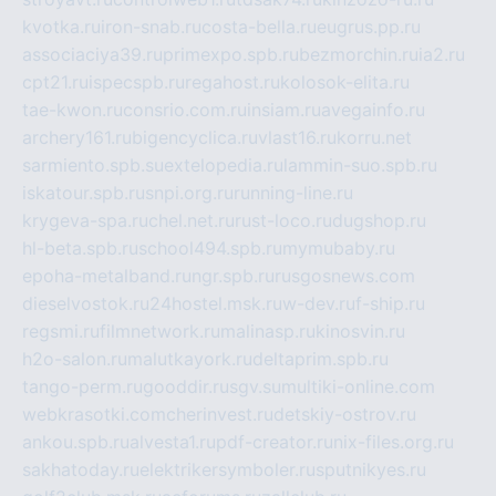
kvotka.ru
iron-snab.ru
costa-bella.ru
eugrus.pp.ru
associaciya39.ru
primexpo.spb.ru
bezmorchin.ru
ia2.ru
cpt21.ru
ispecspb.ru
regahost.ru
kolosok-elita.ru
tae-kwon.ru
consrio.com.ru
insiam.ru
avegainfo.ru
archery161.ru
bigencyclica.ru
vlast16.ru
korru.net
sarmiento.spb.su
extelopedia.ru
lammin-suo.spb.ru
iskatour.spb.ru
snpi.org.ru
running-line.ru
krygeva-spa.ru
chel.net.ru
rust-loco.ru
dugshop.ru
hl-beta.spb.ru
school494.spb.ru
mymubaby.ru
epoha-metalband.ru
ngr.spb.ru
rusgosnews.com
dieselvostok.ru
24hostel.msk.ru
w-dev.ru
f-ship.ru
regsmi.ru
filmnetwork.ru
malinasp.ru
kinosvin.ru
h2o-salon.ru
malutkayork.ru
deltaprim.spb.ru
tango-perm.ru
gooddir.ru
sgv.su
multiki-online.com
webkrasotki.com
cherinvest.ru
detskiy-ostrov.ru
ankou.spb.ru
alvesta1.ru
pdf-creator.ru
nix-files.org.ru
sakhatoday.ru
elektrikersymboler.ru
sputnikyes.ru