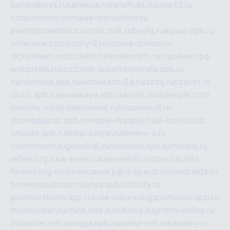
bananaboys.ru
sanekua.ru
lianafrukt.ru
beta43.ru
tucsonwoori.com
alex-translation.ru
avantgardeclinics.ru
noel.msk.ru
buylq.ru
aquas-spb.ru
vilnerivne.com
bobry-2.ru
vtoroe-solnce.ru
nickysheen.ru
clockmir.ru
huntercraft.ru
стройокт.рф
webpixels.ru
pczz.msk.su
petrodvorets.spb.ru
nsintermed.spb.ru
avtovirazh-24.ru
jazzq.ru
czecot.ru
cruizi.spb.ru
spasskaya.spb.ru
kniris.ru
vkpeople.com
maminy-mysli.ru
arionorel.ru
khuseniosif.ru
dotmediacup.spb.ru
mebel-tiraspol.ru
all-books.biz
vmauto.spb.ru
shop-astyle.ru
derevo-s.ru
contrinform.ru
gutserial.ru
mdrussia.spb.ru
monod.ru
refine.org.ru
uk-krein.ru
kamensk61.ru
zooclub.info
filonov.org.ru
технокамск.рф
ra-spectr.ru
ooodriada.ru
promelmash.spb.ru
ixtys.spb.ru
fccity.ru
glamourstudio.spb.ru
kola-nature.org
spbmaster.spb.ru
musicoutlet.ru
china.msk.ru
bulldog.su
grimm-online.ru
outlander.net.ru
maga.spb.ru
anime-sell.ru
keseloy.ru