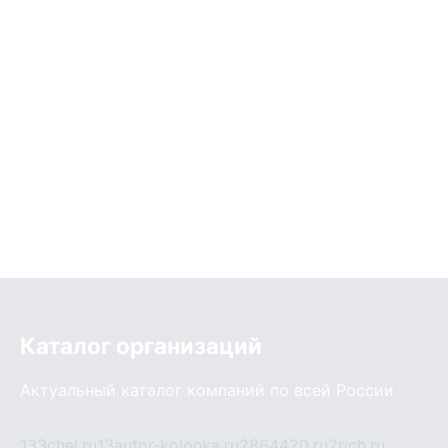
Каталог организаций
Актуальный каталог компаний по всей России
133chel.ru
13autor-kolonka.ru
2864420.ru
2rich.ru