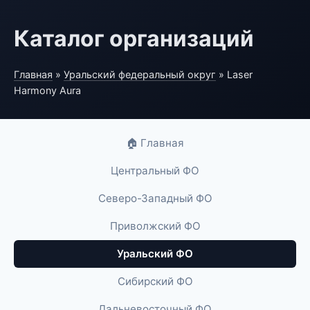
Каталог организаций
Главная
»
Уральский федеральный округ
» Laser
Harmony Aura
🏠 Главная
Центральный ФО
Северо-Западный ФО
Приволжский ФО
Уральский ФО
Сибирский ФО
Дальневосточный ФО