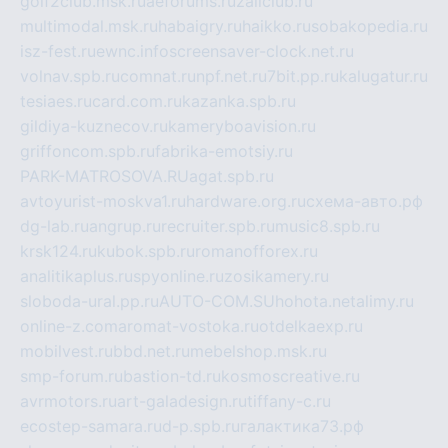
golf2club.msk.ru
aeforums.ru
zallclub.ru
multimodal.msk.ru
habaigry.ru
haikko.ru
sobakopedia.ru
isz-fest.ru
ewnc.info
screensaver-clock.net.ru
volnav.spb.ru
comnat.ru
npf.net.ru
7bit.pp.ru
kalugatur.ru
tesiaes.ru
card.com.ru
kazanka.spb.ru
gildiya-kuznecov.ru
kameryboavision.ru
griffoncom.spb.ru
fabrika-emotsiy.ru
PARK-MATROSOVA.RU
agat.spb.ru
avtoyurist-moskva1.ru
hardware.org.ru
схема-авто.рф
dg-lab.ru
angrup.ru
recruiter.spb.ru
music8.spb.ru
krsk124.ru
kubok.spb.ru
romanofforex.ru
analitikaplus.ru
spyonline.ru
zosikamery.ru
sloboda-ural.pp.ru
AUTO-COM.SU
hohota.net
alimy.ru
online-z.com
aromat-vostoka.ru
otdelkaexp.ru
mobilvest.ru
bbd.net.ru
mebelshop.msk.ru
smp-forum.ru
bastion-td.ru
kosmoscreative.ru
avrmotors.ru
art-galadesign.ru
tiffany-c.ru
ecostep-samara.ru
d-p.spb.ru
галактика73.рф