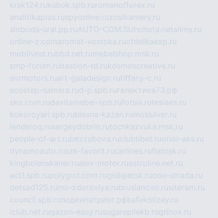
krsk124.ru
kubok.spb.ru
romanofforex.ru
analitikaplus.ru
spyonline.ru
zosikamery.ru
sloboda-ural.pp.ru
AUTO-COM.SU
hohota.net
alimy.ru
online-z.com
aromat-vostoka.ru
otdelkaexp.ru
mobilvest.ru
bbd.net.ru
mebelshop.msk.ru
smp-forum.ru
bastion-td.ru
kosmoscreative.ru
avrmotors.ru
art-galadesign.ru
tiffany-c.ru
ecostep-samara.ru
d-p.spb.ru
галактика73.рф
sko.com.ru
davitamebel-spb.ru
fotsis.ru
tesiaes.ru
kokoroyari.spb.ru
blesna-kazan.ru
mossilver.ru
lenderoq.ru
sergeydobrin.ru
tochkazvuka.msk.ru
people-of-art.ru
bezzubova.ru
clubtibet.ru
orior-aks.ru
dynamoauto.ru
szk-favorit.ru
carlines.ru
flatnsk.ru
kingbolenskaner.ru
alex-motor.ru
astroline.net.ru
act1.spb.ru
polyglot.com.ru
gidlipetsk.ru
ooo-driada.ru
detsad125.ru
mir-zdoroviya.ru
bruslanovo.ru
siterem.ru
council.spb.ru
лодкипатриот.рф
kafekolizey.ru
iclub.net.ru
gazon-easy.ru
sugarepilekb.ru
grinox.ru