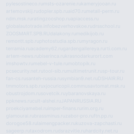
pylesostineco.ru
msts-ozarenie.ru
kameryjooan.ru
artemovskij.ru
dopler.spb.ru
aid70.ru
metall-perm.ru
ndm.msk.ru
ratingzooshop.ru
apiaccess.ru
globalautotrade.info
bezverhovskoe.ru
drsschool.ru
ZOOSMART.SPB.RU
dalakony.ru
medikijob.ru
remontt.spb.ru
photostudia.spb.ru
myragon.ru
terramia.ru
academy62.ru
gardengallereya.ru
rti.com.ru
artem-news.ru
biserinca.ru
krasnodarkurort.com
imshowtv.ru
mebel-v-tule.ru
mobtopik.ru
pcsecurity.net.ru
tool-sib.ru
multimetrunit.ru
sp-tour.ru
fan-cs.ru
santeh-russia.ru
symbian9.net.ru
DSHAIR.RU
tmmotors.spb.ru
xjocuricopii.com
musavtomat.msk.ru
obustrojdom.ru
sovetcik.ru
ybaranovskaya.ru
ppknews.ru
cult-alshei.ru
JAPANRUSSIA.RU
proekciyamebel.ru
imper-finans.ru
rim.org.ru
glamourai.ru
brassminus.ru
zabor-pro.ru
ftn.pp.ru
dorogoe58.ru
laimengpacker.ru
kuzova-zapchasti.ru
sageerp.ru
taxodrom.ru
dsrazvitie.ru
hardcity.net.ru