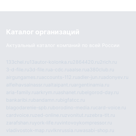
Каталог организаций
Актуальный каталог компаний по всей России
133chel.ru
13autor-kolonka.ru
2864420.ru
2rich.ru
3-d-file.ru
3d-file.ru
a-cdc.ru
aalse.ru
a380club.ru
airgungames.ru
accounts-112.ru
adler-jun.ru
adonyev.ru
alfeihavsalnassr.ru
altaipant.ru
argentinamia.ru
aria-family.ru
arkrym.ru
ashanet.ru
belgorod-day.ru
bankaribi.ru
bandamn.ru
bigfatcc.ru
blagodarenie-spb.ru
borodino-media.ru
card-voice.ru
cardvoice.ru
zed-online.ru
zvonitut.ru
zebra-tlt.ru
zarafshan.ru
york-life.ru
vintovoykompressor.ru
vladivostok-map.ru
vlknrussia.ru
wasabi-shop.ru