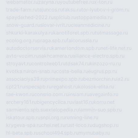
webamator.ru
zaryna.ru
youtubefree.ru
x-ton.ru
trade-farm.ru
tajuncos.ru
taksu.ru
tor-lyubov-i-grom.ru
spayderhed-2022.ru
splclub.ru
stoppamedia.ru
snow-guard.ru
slovar-ivrit.ru
cleanmedicine.ru
shkurki-karakulya.ru
kanotiforet.spb.ru
tutmassage.ru
ecolog.org.ru
praga.spb.ru
falcorussia.ru
autodoctorservis.ru
kamertondom.spb.ru
net-life.net.ru
avto-vozim.ru
sakhcamera.ru
alliance-electro.spb.ru
stroyavt.ru
controlweb1.ru
tdsak74.ru
kinzozo-ru.ru
kvotka.ru
iron-snab.ru
costa-bella.ru
eugrus.pp.ru
associaciya39.ru
primexpo.spb.ru
bezmorchin.ru
ia2.ru
cpt21.ru
ispecspb.ru
regahost.ru
kolosok-elita.ru
tae-kwon.ru
consrio.com.ru
insiam.ru
avegainfo.ru
archery161.ru
bigencyclica.ru
vlast16.ru
korru.net
sarmiento.spb.su
extelopedia.ru
lammin-suo.spb.ru
iskatour.spb.ru
snpi.org.ru
running-line.ru
krygeva-spa.ru
chel.net.ru
rust-loco.ru
dugshop.ru
hl-beta.spb.ru
school494.spb.ru
mymubaby.ru