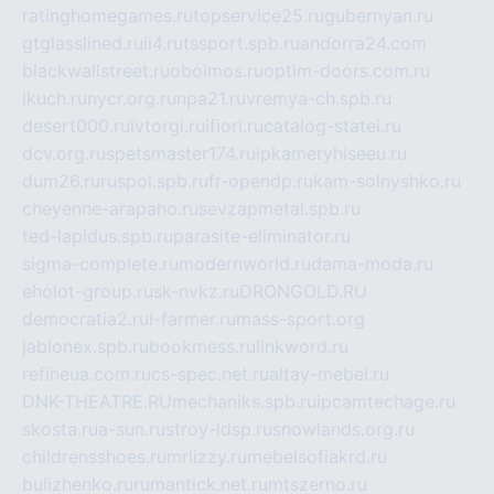
ratinghomegames.ru
topservice25.ru
gubernyan.ru
gtglasslined.ru
ii4.ru
tssport.spb.ru
andorra24.com
blackwallstreet.ru
oboimos.ru
optim-doors.com.ru
ikuch.ru
nycr.org.ru
npa21.ru
vremya-ch.spb.ru
desert000.ru
ivtorgi.ru
ifiori.ru
catalog-statei.ru
dcv.org.ru
spetsmaster174.ru
ipkameryhiseeu.ru
dum26.ru
ruspol.spb.ru
fr-opendp.ru
kam-solnyshko.ru
cheyenne-arapaho.ru
sevzapmetal.spb.ru
ted-lapidus.spb.ru
parasite-eliminator.ru
sigma-complete.ru
modernworld.ru
dama-moda.ru
eholot-group.ru
sk-nvkz.ru
DRONGOLD.RU
democratia2.ru
i-farmer.ru
mass-sport.org
jablonex.spb.ru
bookmess.ru
linkword.ru
refineua.com.ru
cs-spec.net.ru
altay-mebel.ru
DNK-THEATRE.RU
mechaniks.spb.ru
ipcamtechage.ru
skosta.ru
a-sun.ru
stroy-ldsp.ru
snowlands.org.ru
childrensshoes.ru
mrlizzy.ru
mebelsofiakrd.ru
bulizhenko.ru
rumantick.net.ru
mtszerno.ru