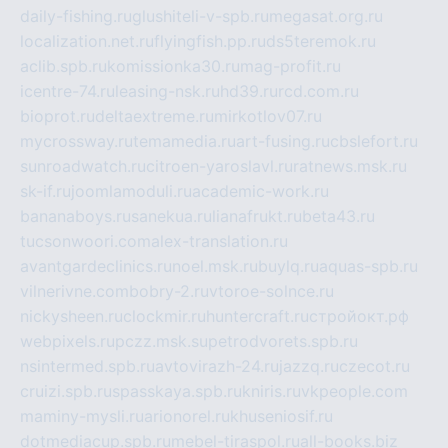
daily-fishing.ru
glushiteli-v-spb.ru
megasat.org.ru
localization.net.ru
flyingfish.pp.ru
ds5teremok.ru
aclib.spb.ru
komissionka30.ru
mag-profit.ru
icentre-74.ru
leasing-nsk.ru
hd39.ru
rcd.com.ru
bioprot.ru
deltaextreme.ru
mirkotlov07.ru
mycrossway.ru
temamedia.ru
art-fusing.ru
cbslefort.ru
sunroadwatch.ru
citroen-yaroslavl.ru
ratnews.msk.ru
sk-if.ru
joomlamoduli.ru
academic-work.ru
bananaboys.ru
sanekua.ru
lianafrukt.ru
beta43.ru
tucsonwoori.com
alex-translation.ru
avantgardeclinics.ru
noel.msk.ru
buylq.ru
aquas-spb.ru
vilnerivne.com
bobry-2.ru
vtoroe-solnce.ru
nickysheen.ru
clockmir.ru
huntercraft.ru
стройокт.рф
webpixels.ru
pczz.msk.su
petrodvorets.spb.ru
nsintermed.spb.ru
avtovirazh-24.ru
jazzq.ru
czecot.ru
cruizi.spb.ru
spasskaya.spb.ru
kniris.ru
vkpeople.com
maminy-mysli.ru
arionorel.ru
khuseniosif.ru
dotmediacup.spb.ru
mebel-tiraspol.ru
all-books.biz