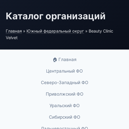
Каталог организаций
Главная
»
Южный федеральный округ
» Beauty Clinic
Velvet
🏠 Главная
Центральный ФО
Северо-Западный ФО
Приволжский ФО
Уральский ФО
Сибирский ФО
Дальневосточный ФО