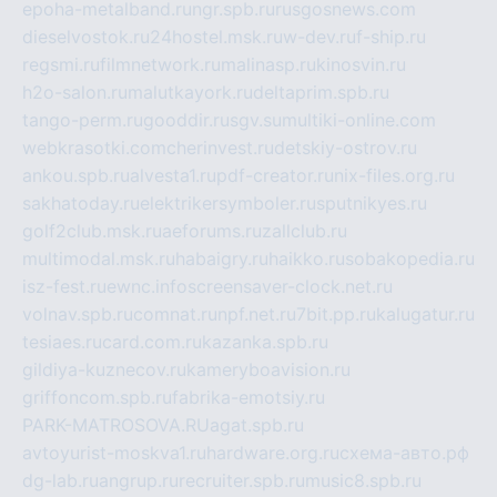
epoha-metalband.ru
ngr.spb.ru
rusgosnews.com
dieselvostok.ru
24hostel.msk.ru
w-dev.ru
f-ship.ru
regsmi.ru
filmnetwork.ru
malinasp.ru
kinosvin.ru
h2o-salon.ru
malutkayork.ru
deltaprim.spb.ru
tango-perm.ru
gooddir.ru
sgv.su
multiki-online.com
webkrasotki.com
cherinvest.ru
detskiy-ostrov.ru
ankou.spb.ru
alvesta1.ru
pdf-creator.ru
nix-files.org.ru
sakhatoday.ru
elektrikersymboler.ru
sputnikyes.ru
golf2club.msk.ru
aeforums.ru
zallclub.ru
multimodal.msk.ru
habaigry.ru
haikko.ru
sobakopedia.ru
isz-fest.ru
ewnc.info
screensaver-clock.net.ru
volnav.spb.ru
comnat.ru
npf.net.ru
7bit.pp.ru
kalugatur.ru
tesiaes.ru
card.com.ru
kazanka.spb.ru
gildiya-kuznecov.ru
kameryboavision.ru
griffoncom.spb.ru
fabrika-emotsiy.ru
PARK-MATROSOVA.RU
agat.spb.ru
avtoyurist-moskva1.ru
hardware.org.ru
схема-авто.рф
dg-lab.ru
angrup.ru
recruiter.spb.ru
music8.spb.ru