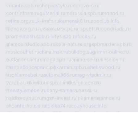
vmauto.spb.ru
shop-astyle.ru
derevo-s.ru
contrinform.ru
gutserial.ru
mdrussia.spb.ru
monod.ru
refine.org.ru
uk-krein.ru
kamensk61.ru
zooclub.info
filonov.org.ru
технокамск.рф
ra-spectr.ru
ooodriada.ru
promelmash.spb.ru
ixtys.spb.ru
fccity.ru
glamourstudio.spb.ru
kola-nature.org
spbmaster.spb.ru
musicoutlet.ru
china.msk.ru
bulldog.su
grimm-online.ru
outlander.net.ru
maga.spb.ru
anime-sell.ru
keseloy.ru
газприборсервис.рф
karmin.spb.ru
shekswood.ru
tischlermebel.ru
automall66.ru
mag-vladimir.ru
yardbar.ru
kiwitour.spb.ru
indesign.com.ru
freestylemebel.ru
bany-samara.ru
rsei.ru
naidisvoyput.ru
mgsn-invest.ru
ipkamerasannce.ru
alicante-house.ru
ibelka74.ru
cozyhouse.info
vlkargalev-studio.ru
700mb.ru
figura-ufa.ru
alina-live.ru
belarusiannews.ru
womenknow.ru
dos-vniimk.ru
sega.net.ru
dv.net.ru
phenomenonsofhistory.com
telesputnik.net.ru
wall.pp.ru
pylesosroidmi.ru