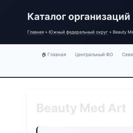
Каталог организаций
Главная
»
Южный федеральный округ
» Beauty Me
🏠 Главная
Центральный ФО
Севе
Beauty Med Art