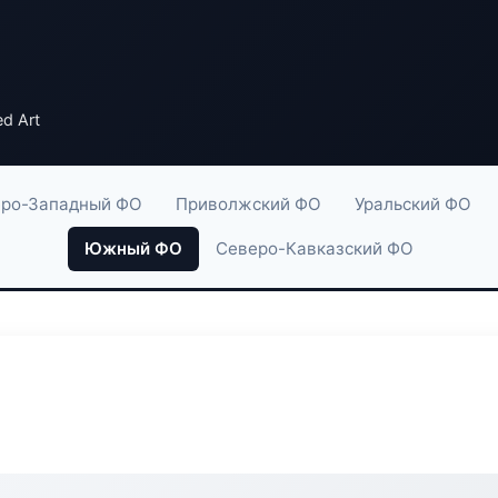
d Art
ро-Западный ФО
Приволжский ФО
Уральский ФО
Южный ФО
Северо-Кавказский ФО