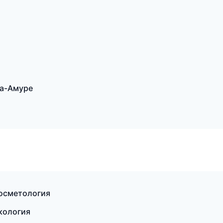
на-Амуре
косметология
екология