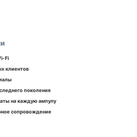
ми
i-Fi
ых клиентов
риалы
следнего поколения
аты на каждую ампулу
урное сопровождение