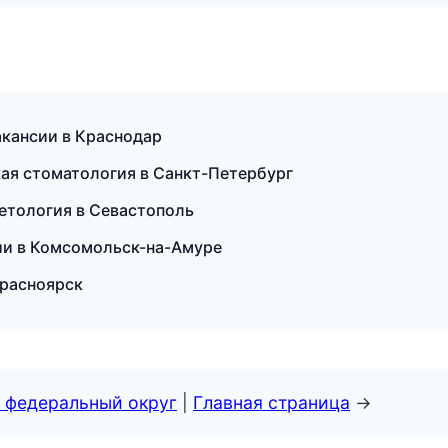
акансии в Краснодар
кая стоматология в Санкт-Петербург
етология в Севастополь
нсии в Комсомольск-на-Амуре
Красноярск
 федеральный округ
|
Главная страница
→