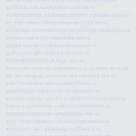
golf2club.msk.ru
aeforums.ru
zallclub.ru
multimodal.msk.ru
habaigry.ru
haikko.ru
sobakopedia.ru
isz-fest.ru
ewnc.info
screensaver-clock.net.ru
volnav.spb.ru
comnat.ru
npf.net.ru
7bit.pp.ru
kalugatur.ru
tesiaes.ru
card.com.ru
kazanka.spb.ru
gildiya-kuznecov.ru
kameryboavision.ru
griffoncom.spb.ru
fabrika-emotsiy.ru
PARK-MATROSOVA.RU
agat.spb.ru
avtoyurist-moskva1.ru
hardware.org.ru
схема-авто.рф
dg-lab.ru
angrup.ru
recruiter.spb.ru
music8.spb.ru
krsk124.ru
kubok.spb.ru
romanofforex.ru
analitikaplus.ru
spyonline.ru
zosikamery.ru
sloboda-ural.pp.ru
AUTO-COM.SU
hohota.net
alimy.ru
online-z.com
aromat-vostoka.ru
otdelkaexp.ru
mobilvest.ru
bbd.net.ru
mebelshop.msk.ru
smp-forum.ru
bastion-td.ru
kosmoscreative.ru
avrmotors.ru
art-galadesign.ru
tiffany-c.ru