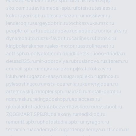
ecostep-samara.ru
d-p.spb.ru
галактика73.рф
sko.com.ru
davitamebel-spb.ru
fotsis.ru
tesiaes.ru
kokoroyari.spb.ru
blesna-kazan.ru
mossilver.ru
lenderoq.ru
sergeydobrin.ru
tochkazvuka.msk.ru
people-of-art.ru
bezzubova.ru
clubtibet.ru
orior-aks.ru
dynamoauto.ru
szk-favorit.ru
carlines.ru
flatnsk.ru
kingbolenskaner.ru
alex-motor.ru
astroline.net.ru
act1.spb.ru
polyglot.com.ru
gidlipetsk.ru
ooo-driada.ru
detsad125.ru
mir-zdoroviya.ru
bruslanovo.ru
siterem.ru
council.spb.ru
лодкипатриот.рф
kafekolizey.ru
iclub.net.ru
gazon-easy.ru
sugarepilekb.ru
grinox.ru
pylesostineco.ru
msts-ozarenie.ru
kameryjooan.ru
artemovskij.ru
dopler.spb.ru
aid70.ru
metall-perm.ru
ndm.msk.ru
ratingzooshop.ru
apiaccess.ru
globalautotrade.info
bezverhovskoe.ru
drsschool.ru
ZOOSMART.SPB.RU
dalakony.ru
medikijob.ru
remontt.spb.ru
photostudia.spb.ru
myragon.ru
terramia.ru
academy62.ru
gardengallereya.ru
rti.com.ru