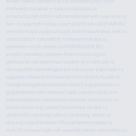
artem-news.ru
biserinca.ru
krasnodarkurort.com
imshowtv.ru
mebel-v-tule.ru
mobtopik.ru
pcsecurity.net.ru
tool-sib.ru
multimetrunit.ru
sp-tour.ru
fan-cs.ru
santeh-russia.ru
symbian9.net.ru
DSHAIR.RU
tmmotors.spb.ru
xjocuricopii.com
musavtomat.msk.ru
obustrojdom.ru
sovetcik.ru
ybaranovskaya.ru
ppknews.ru
cult-alshei.ru
JAPANRUSSIA.RU
proekciyamebel.ru
imper-finans.ru
rim.org.ru
glamourai.ru
brassminus.ru
zabor-pro.ru
ftn.pp.ru
dorogoe58.ru
laimengpacker.ru
kuzova-zapchasti.ru
sageerp.ru
taxodrom.ru
dsrazvitie.ru
hardcity.net.ru
ratinghomegames.ru
topservice25.ru
gubernyan.ru
gtglasslined.ru
ii4.ru
tssport.spb.ru
andorra24.com
blackwallstreet.ru
oboimos.ru
optim-doors.com.ru
ikuch.ru
nycr.org.ru
npa21.ru
vremya-ch.spb.ru
desert000.ru
ivtorgi.ru
ifiori.ru
catalog-statei.ru
dcv.org.ru
spetsmaster174.ru
ipkameryhiseeu.ru
dum26.ru
ruspol.spb.ru
fr-opendp.ru
kam-solnyshko.ru