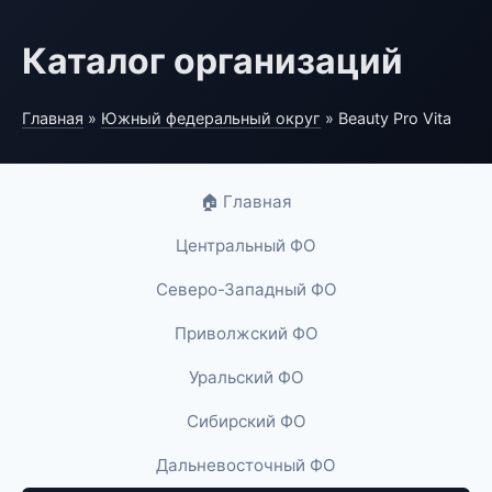
Каталог организаций
Главная
»
Южный федеральный округ
» Beauty Pro Vita
🏠 Главная
Центральный ФО
Северо-Западный ФО
Приволжский ФО
Уральский ФО
Сибирский ФО
Дальневосточный ФО