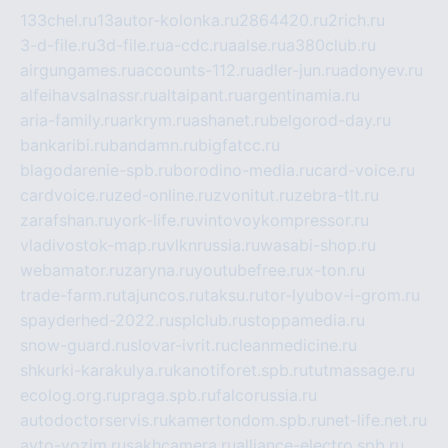
133chel.ru
13autor-kolonka.ru
2864420.ru
2rich.ru
3-d-file.ru
3d-file.ru
a-cdc.ru
aalse.ru
a380club.ru
airgungames.ru
accounts-112.ru
adler-jun.ru
adonyev.ru
alfeihavsalnassr.ru
altaipant.ru
argentinamia.ru
aria-family.ru
arkrym.ru
ashanet.ru
belgorod-day.ru
bankaribi.ru
bandamn.ru
bigfatcc.ru
blagodarenie-spb.ru
borodino-media.ru
card-voice.ru
cardvoice.ru
zed-online.ru
zvonitut.ru
zebra-tlt.ru
zarafshan.ru
york-life.ru
vintovoykompressor.ru
vladivostok-map.ru
vlknrussia.ru
wasabi-shop.ru
webamator.ru
zaryna.ru
youtubefree.ru
x-ton.ru
trade-farm.ru
tajuncos.ru
taksu.ru
tor-lyubov-i-grom.ru
spayderhed-2022.ru
splclub.ru
stoppamedia.ru
snow-guard.ru
slovar-ivrit.ru
cleanmedicine.ru
shkurki-karakulya.ru
kanotiforet.spb.ru
tutmassage.ru
ecolog.org.ru
praga.spb.ru
falcorussia.ru
autodoctorservis.ru
kamertondom.spb.ru
net-life.net.ru
avto-vozim.ru
sakhcamera.ru
alliance-electro.spb.ru