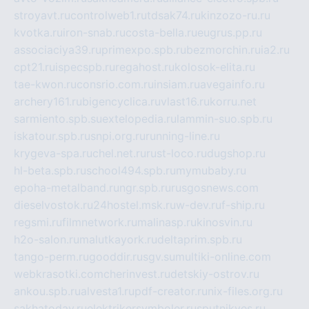
stroyavt.ru
controlweb1.ru
tdsak74.ru
kinzozo-ru.ru
kvotka.ru
iron-snab.ru
costa-bella.ru
eugrus.pp.ru
associaciya39.ru
primexpo.spb.ru
bezmorchin.ru
ia2.ru
cpt21.ru
ispecspb.ru
regahost.ru
kolosok-elita.ru
tae-kwon.ru
consrio.com.ru
insiam.ru
avegainfo.ru
archery161.ru
bigencyclica.ru
vlast16.ru
korru.net
sarmiento.spb.su
extelopedia.ru
lammin-suo.spb.ru
iskatour.spb.ru
snpi.org.ru
running-line.ru
krygeva-spa.ru
chel.net.ru
rust-loco.ru
dugshop.ru
hl-beta.spb.ru
school494.spb.ru
mymubaby.ru
epoha-metalband.ru
ngr.spb.ru
rusgosnews.com
dieselvostok.ru
24hostel.msk.ru
w-dev.ru
f-ship.ru
regsmi.ru
filmnetwork.ru
malinasp.ru
kinosvin.ru
h2o-salon.ru
malutkayork.ru
deltaprim.spb.ru
tango-perm.ru
gooddir.ru
sgv.su
multiki-online.com
webkrasotki.com
cherinvest.ru
detskiy-ostrov.ru
ankou.spb.ru
alvesta1.ru
pdf-creator.ru
nix-files.org.ru
sakhatoday.ru
elektrikersymboler.ru
sputnikyes.ru