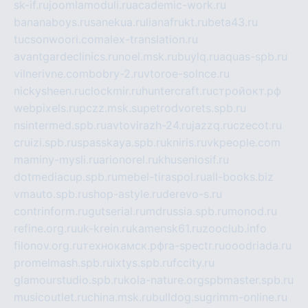
sk-if.ru
joomlamoduli.ru
academic-work.ru
bananaboys.ru
sanekua.ru
lianafrukt.ru
beta43.ru
tucsonwoori.com
alex-translation.ru
avantgardeclinics.ru
noel.msk.ru
buylq.ru
aquas-spb.ru
vilnerivne.com
bobry-2.ru
vtoroe-solnce.ru
nickysheen.ru
clockmir.ru
huntercraft.ru
стройокт.рф
webpixels.ru
pczz.msk.su
petrodvorets.spb.ru
nsintermed.spb.ru
avtovirazh-24.ru
jazzq.ru
czecot.ru
cruizi.spb.ru
spasskaya.spb.ru
kniris.ru
vkpeople.com
maminy-mysli.ru
arionorel.ru
khuseniosif.ru
dotmediacup.spb.ru
mebel-tiraspol.ru
all-books.biz
vmauto.spb.ru
shop-astyle.ru
derevo-s.ru
contrinform.ru
gutserial.ru
mdrussia.spb.ru
monod.ru
refine.org.ru
uk-krein.ru
kamensk61.ru
zooclub.info
filonov.org.ru
технокамск.рф
ra-spectr.ru
ooodriada.ru
promelmash.spb.ru
ixtys.spb.ru
fccity.ru
glamourstudio.spb.ru
kola-nature.org
spbmaster.spb.ru
musicoutlet.ru
china.msk.ru
bulldog.su
grimm-online.ru