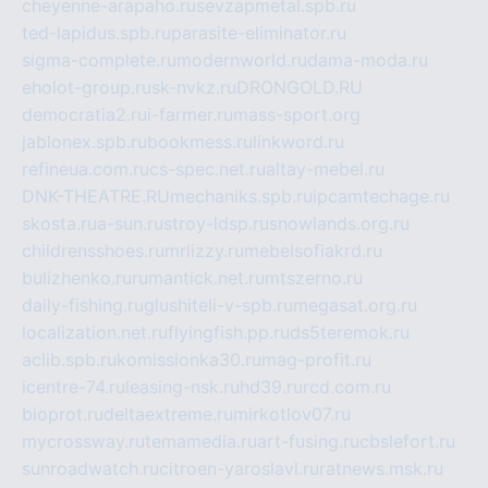
cheyenne-arapaho.ru
sevzapmetal.spb.ru
ted-lapidus.spb.ru
parasite-eliminator.ru
sigma-complete.ru
modernworld.ru
dama-moda.ru
eholot-group.ru
sk-nvkz.ru
DRONGOLD.RU
democratia2.ru
i-farmer.ru
mass-sport.org
jablonex.spb.ru
bookmess.ru
linkword.ru
refineua.com.ru
cs-spec.net.ru
altay-mebel.ru
DNK-THEATRE.RU
mechaniks.spb.ru
ipcamtechage.ru
skosta.ru
a-sun.ru
stroy-ldsp.ru
snowlands.org.ru
childrensshoes.ru
mrlizzy.ru
mebelsofiakrd.ru
bulizhenko.ru
rumantick.net.ru
mtszerno.ru
daily-fishing.ru
glushiteli-v-spb.ru
megasat.org.ru
localization.net.ru
flyingfish.pp.ru
ds5teremok.ru
aclib.spb.ru
komissionka30.ru
mag-profit.ru
icentre-74.ru
leasing-nsk.ru
hd39.ru
rcd.com.ru
bioprot.ru
deltaextreme.ru
mirkotlov07.ru
mycrossway.ru
temamedia.ru
art-fusing.ru
cbslefort.ru
sunroadwatch.ru
citroen-yaroslavl.ru
ratnews.msk.ru