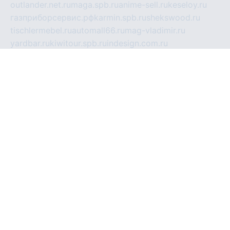
outlander.net.ru
maga.spb.ru
anime-sell.ru
keseloy.ru
газприборсервис.рф
karmin.spb.ru
shekswood.ru
tischlermebel.ru
automall66.ru
mag-vladimir.ru
yardbar.ru
kiwitour.spb.ru
indesign.com.ru
freestylemebel.ru
bany-samara.ru
rsei.ru
naidisvoyput.ru
mgsn-invest.ru
ipkamerasannce.ru
alicante-house.ru
ibelka74.ru
cozyhouse.info
vlkargalev-studio.ru
700mb.ru
figura-ufa.ru
alina-live.ru
belarusiannews.ru
womenknow.ru
dos-vniimk.ru
sega.net.ru
dv.net.ru
phenomenonsofhistory.com
telesputnik.net.ru
wall.pp.ru
pylesosroidmi.ru
gtc-clan.ru
cligs.ru
bibikazap.ru
popova.org.ru
netwhistler.spb.ru
bellvil.ru
bonzon.ru
iss-vladik.ru
defiparis.net.ru
las-gryzas.ru
amku.ru
electednews.spb.ru
feather.org.ru
spar72.ru
tankiigri.ru
dominus.com.ru
ibtree.ru
sanykool.pp.ru
unixlib.org.ru
menatep.spb.ru
gartenterrassen.ru
printeka.ru
skvozilka.com.ru
parkovka-pub.ru
lovemobi.ru
art-ru.ru