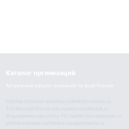
Каталог организаций
Актуальный каталог компаний по всей России
133chel.ru
13autor-kolonka.ru
2864420.ru
2rich.ru
3-d-file.ru
3d-file.ru
a-cdc.ru
aalse.ru
a380club.ru
airgungames.ru
accounts-112.ru
adler-jun.ru
adonyev.ru
alfeihavsalnassr.ru
altaipant.ru
argentinamia.ru