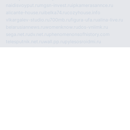
naidisvoyput.ru
mgsn-invest.ru
ipkamerasannce.ru
alicante-house.ru
ibelka74.ru
cozyhouse.info
vlkargalev-studio.ru
700mb.ru
figura-ufa.ru
alina-live.ru
belarusiannews.ru
womenknow.ru
dos-vniimk.ru
sega.net.ru
dv.net.ru
phenomenonsofhistory.com
telesputnik.net.ru
wall.pp.ru
pylesosroidmi.ru
gtc-clan.ru
cligs.ru
bibikazap.ru
popova.org.ru
netwhistler.spb.ru
bellvil.ru
bonzon.ru
iss-vladik.ru
defiparis.net.ru
las-gryzas.ru
amku.ru
electednews.spb.ru
feather.org.ru
spar72.ru
tankiigri.ru
dominus.com.ru
ibtree.ru
sanykool.pp.ru
unixlib.org.ru
menatep.spb.ru
gartenterrassen.ru
printeka.ru
skvozilka.com.ru
parkovka-pub.ru
lovemobi.ru
art-ru.ru
emulatorz.com.ru
alucomp.com.ru
tatforum.com.ru
alternativa-profi.ru
dermakler.ru
artsurvey.ru
aredir.ru
khimspas.ru
centr-maxi.ru
2018r.ru
bort-stomer-defort.ru
professional2.ru
gibsons.ru
artselena.ru
art-pilot.ru
ingredient.spb.ru