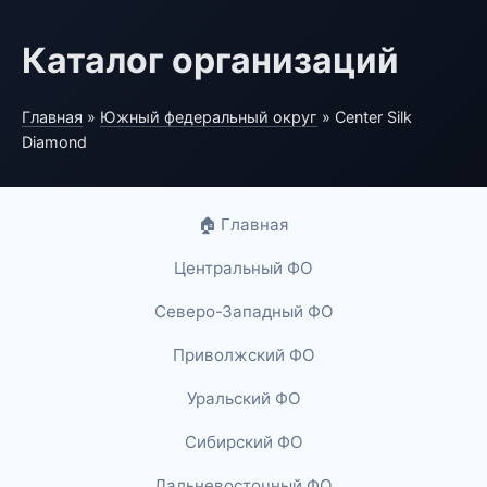
Каталог организаций
Главная
»
Южный федеральный округ
» Center Silk
Diamond
🏠 Главная
Центральный ФО
Северо-Западный ФО
Приволжский ФО
Уральский ФО
Сибирский ФО
Дальневосточный ФО