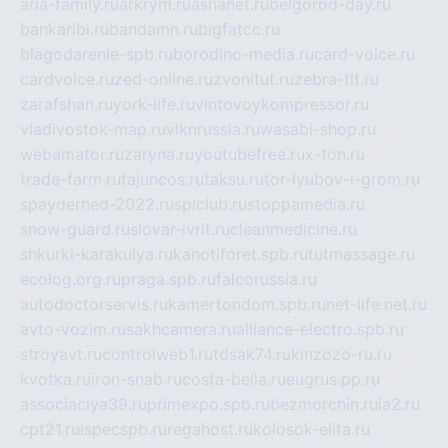
aria-family.ru
arkrym.ru
ashanet.ru
belgorod-day.ru
bankaribi.ru
bandamn.ru
bigfatcc.ru
blagodarenie-spb.ru
borodino-media.ru
card-voice.ru
cardvoice.ru
zed-online.ru
zvonitut.ru
zebra-tlt.ru
zarafshan.ru
york-life.ru
vintovoykompressor.ru
vladivostok-map.ru
vlknrussia.ru
wasabi-shop.ru
webamator.ru
zaryna.ru
youtubefree.ru
x-ton.ru
trade-farm.ru
tajuncos.ru
taksu.ru
tor-lyubov-i-grom.ru
spayderhed-2022.ru
splclub.ru
stoppamedia.ru
snow-guard.ru
slovar-ivrit.ru
cleanmedicine.ru
shkurki-karakulya.ru
kanotiforet.spb.ru
tutmassage.ru
ecolog.org.ru
praga.spb.ru
falcorussia.ru
autodoctorservis.ru
kamertondom.spb.ru
net-life.net.ru
avto-vozim.ru
sakhcamera.ru
alliance-electro.spb.ru
stroyavt.ru
controlweb1.ru
tdsak74.ru
kinzozo-ru.ru
kvotka.ru
iron-snab.ru
costa-bella.ru
eugrus.pp.ru
associaciya39.ru
primexpo.spb.ru
bezmorchin.ru
ia2.ru
cpt21.ru
ispecspb.ru
regahost.ru
kolosok-elita.ru