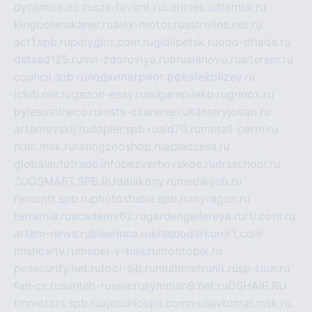
dynamoauto.ru
szk-favorit.ru
carlines.ru
flatnsk.ru
kingbolenskaner.ru
alex-motor.ru
astroline.net.ru
act1.spb.ru
polyglot.com.ru
gidlipetsk.ru
ooo-driada.ru
detsad125.ru
mir-zdoroviya.ru
bruslanovo.ru
siterem.ru
council.spb.ru
лодкипатриот.рф
kafekolizey.ru
iclub.net.ru
gazon-easy.ru
sugarepilekb.ru
grinox.ru
pylesostineco.ru
msts-ozarenie.ru
kameryjooan.ru
artemovskij.ru
dopler.spb.ru
aid70.ru
metall-perm.ru
ndm.msk.ru
ratingzooshop.ru
apiaccess.ru
globalautotrade.info
bezverhovskoe.ru
drsschool.ru
ZOOSMART.SPB.RU
dalakony.ru
medikijob.ru
remontt.spb.ru
photostudia.spb.ru
myragon.ru
terramia.ru
academy62.ru
gardengallereya.ru
rti.com.ru
artem-news.ru
biserinca.ru
krasnodarkurort.com
imshowtv.ru
mebel-v-tule.ru
mobtopik.ru
pcsecurity.net.ru
tool-sib.ru
multimetrunit.ru
sp-tour.ru
fan-cs.ru
santeh-russia.ru
symbian9.net.ru
DSHAIR.RU
tmmotors.spb.ru
xjocuricopii.com
musavtomat.msk.ru