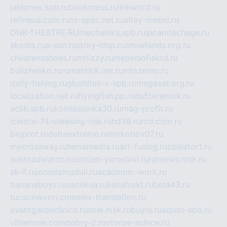
jablonex.spb.ru
bookmess.ru
linkword.ru
refineua.com.ru
cs-spec.net.ru
altay-mebel.ru
DNK-THEATRE.RU
mechaniks.spb.ru
ipcamtechage.ru
skosta.ru
a-sun.ru
stroy-ldsp.ru
snowlands.org.ru
childrensshoes.ru
mrlizzy.ru
mebelsofiakrd.ru
bulizhenko.ru
rumantick.net.ru
mtszerno.ru
daily-fishing.ru
glushiteli-v-spb.ru
megasat.org.ru
localization.net.ru
flyingfish.pp.ru
ds5teremok.ru
aclib.spb.ru
komissionka30.ru
mag-profit.ru
icentre-74.ru
leasing-nsk.ru
hd39.ru
rcd.com.ru
bioprot.ru
deltaextreme.ru
mirkotlov07.ru
mycrossway.ru
temamedia.ru
art-fusing.ru
cbslefort.ru
sunroadwatch.ru
citroen-yaroslavl.ru
ratnews.msk.ru
sk-if.ru
joomlamoduli.ru
academic-work.ru
bananaboys.ru
sanekua.ru
lianafrukt.ru
beta43.ru
tucsonwoori.com
alex-translation.ru
avantgardeclinics.ru
noel.msk.ru
buylq.ru
aquas-spb.ru
vilnerivne.com
bobry-2.ru
vtoroe-solnce.ru