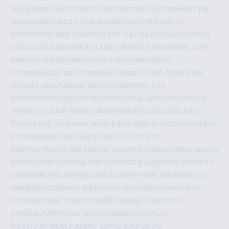
nickysheen.ru
clockmir.ru
huntercraft.ru
стройокт.рф
webpixels.ru
pczz.msk.su
petrodvorets.spb.ru
nsintermed.spb.ru
avtovirazh-24.ru
jazzq.ru
czecot.ru
cruizi.spb.ru
spasskaya.spb.ru
kniris.ru
vkpeople.com
maminy-mysli.ru
arionorel.ru
khuseniosif.ru
dotmediacup.spb.ru
mebel-tiraspol.ru
all-books.biz
vmauto.spb.ru
shop-astyle.ru
derevo-s.ru
contrinform.ru
gutserial.ru
mdrussia.spb.ru
monod.ru
refine.org.ru
uk-krein.ru
kamensk61.ru
zooclub.info
filonov.org.ru
технокамск.рф
ra-spectr.ru
ooodriada.ru
promelmash.spb.ru
ixtys.spb.ru
fccity.ru
glamourstudio.spb.ru
kola-nature.org
spbmaster.spb.ru
musicoutlet.ru
china.msk.ru
bulldog.su
grimm-online.ru
outlander.net.ru
maga.spb.ru
anime-sell.ru
keseloy.ru
газприборсервис.рф
karmin.spb.ru
shekswood.ru
tischlermebel.ru
automall66.ru
mag-vladimir.ru
yardbar.ru
kiwitour.spb.ru
indesign.com.ru
freestylemebel.ru
bany-samara.ru
rsei.ru