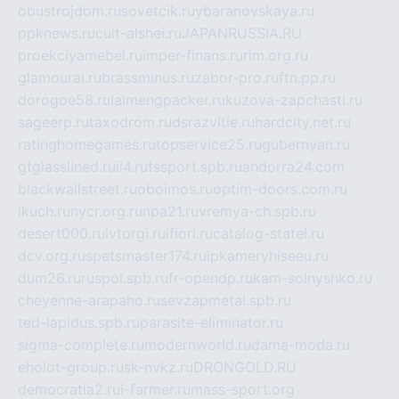
obustrojdom.ru
sovetcik.ru
ybaranovskaya.ru
ppknews.ru
cult-alshei.ru
JAPANRUSSIA.RU
proekciyamebel.ru
imper-finans.ru
rim.org.ru
glamourai.ru
brassminus.ru
zabor-pro.ru
ftn.pp.ru
dorogoe58.ru
laimengpacker.ru
kuzova-zapchasti.ru
sageerp.ru
taxodrom.ru
dsrazvitie.ru
hardcity.net.ru
ratinghomegames.ru
topservice25.ru
gubernyan.ru
gtglasslined.ru
ii4.ru
tssport.spb.ru
andorra24.com
blackwallstreet.ru
oboimos.ru
optim-doors.com.ru
ikuch.ru
nycr.org.ru
npa21.ru
vremya-ch.spb.ru
desert000.ru
ivtorgi.ru
ifiori.ru
catalog-statei.ru
dcv.org.ru
spetsmaster174.ru
ipkameryhiseeu.ru
dum26.ru
ruspol.spb.ru
fr-opendp.ru
kam-solnyshko.ru
cheyenne-arapaho.ru
sevzapmetal.spb.ru
ted-lapidus.spb.ru
parasite-eliminator.ru
sigma-complete.ru
modernworld.ru
dama-moda.ru
eholot-group.ru
sk-nvkz.ru
DRONGOLD.RU
democratia2.ru
i-farmer.ru
mass-sport.org