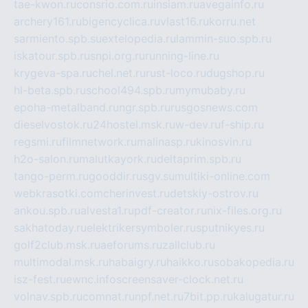
tae-kwon.ru
consrio.com.ru
insiam.ru
avegainfo.ru
archery161.ru
bigencyclica.ru
vlast16.ru
korru.net
sarmiento.spb.su
extelopedia.ru
lammin-suo.spb.ru
iskatour.spb.ru
snpi.org.ru
running-line.ru
krygeva-spa.ru
chel.net.ru
rust-loco.ru
dugshop.ru
hl-beta.spb.ru
school494.spb.ru
mymubaby.ru
epoha-metalband.ru
ngr.spb.ru
rusgosnews.com
dieselvostok.ru
24hostel.msk.ru
w-dev.ru
f-ship.ru
regsmi.ru
filmnetwork.ru
malinasp.ru
kinosvin.ru
h2o-salon.ru
malutkayork.ru
deltaprim.spb.ru
tango-perm.ru
gooddir.ru
sgv.su
multiki-online.com
webkrasotki.com
cherinvest.ru
detskiy-ostrov.ru
ankou.spb.ru
alvesta1.ru
pdf-creator.ru
nix-files.org.ru
sakhatoday.ru
elektrikersymboler.ru
sputnikyes.ru
golf2club.msk.ru
aeforums.ru
zallclub.ru
multimodal.msk.ru
habaigry.ru
haikko.ru
sobakopedia.ru
isz-fest.ru
ewnc.info
screensaver-clock.net.ru
volnav.spb.ru
comnat.ru
npf.net.ru
7bit.pp.ru
kalugatur.ru