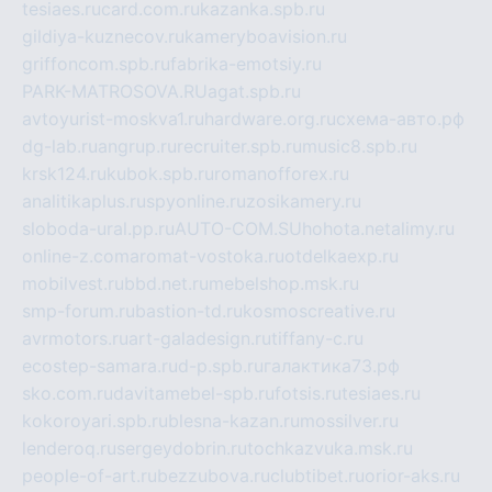
tesiaes.ru
card.com.ru
kazanka.spb.ru
gildiya-kuznecov.ru
kameryboavision.ru
griffoncom.spb.ru
fabrika-emotsiy.ru
PARK-MATROSOVA.RU
agat.spb.ru
avtoyurist-moskva1.ru
hardware.org.ru
схема-авто.рф
dg-lab.ru
angrup.ru
recruiter.spb.ru
music8.spb.ru
krsk124.ru
kubok.spb.ru
romanofforex.ru
analitikaplus.ru
spyonline.ru
zosikamery.ru
sloboda-ural.pp.ru
AUTO-COM.SU
hohota.net
alimy.ru
online-z.com
aromat-vostoka.ru
otdelkaexp.ru
mobilvest.ru
bbd.net.ru
mebelshop.msk.ru
smp-forum.ru
bastion-td.ru
kosmoscreative.ru
avrmotors.ru
art-galadesign.ru
tiffany-c.ru
ecostep-samara.ru
d-p.spb.ru
галактика73.рф
sko.com.ru
davitamebel-spb.ru
fotsis.ru
tesiaes.ru
kokoroyari.spb.ru
blesna-kazan.ru
mossilver.ru
lenderoq.ru
sergeydobrin.ru
tochkazvuka.msk.ru
people-of-art.ru
bezzubova.ru
clubtibet.ru
orior-aks.ru