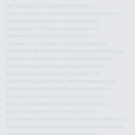
ted-lapidus.spb.ru
parasite-eliminator.ru
sigma-complete.ru
modernworld.ru
dama-moda.ru
eholot-group.ru
sk-nvkz.ru
DRONGOLD.RU
democratia2.ru
i-farmer.ru
mass-sport.org
jablonex.spb.ru
bookmess.ru
linkword.ru
refineua.com.ru
cs-spec.net.ru
altay-mebel.ru
DNK-THEATRE.RU
mechaniks.spb.ru
ipcamtechage.ru
skosta.ru
a-sun.ru
stroy-ldsp.ru
snowlands.org.ru
childrensshoes.ru
mrlizzy.ru
mebelsofiakrd.ru
bulizhenko.ru
rumantick.net.ru
mtszerno.ru
daily-fishing.ru
glushiteli-v-spb.ru
megasat.org.ru
localization.net.ru
flyingfish.pp.ru
ds5teremok.ru
aclib.spb.ru
komissionka30.ru
mag-profit.ru
icentre-74.ru
leasing-nsk.ru
hd39.ru
rcd.com.ru
bioprot.ru
deltaextreme.ru
mirkotlov07.ru
mycrossway.ru
temamedia.ru
art-fusing.ru
cbslefort.ru
sunroadwatch.ru
citroen-yaroslavl.ru
ratnews.msk.ru
sk-if.ru
joomlamoduli.ru
academic-work.ru