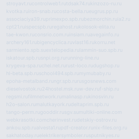
stroyavt.ru
controlweb1.ru
tdsak74.ru
kinzozo-ru.ru
kvotka.ru
iron-snab.ru
costa-bella.ru
eugrus.pp.ru
associaciya39.ru
primexpo.spb.ru
bezmorchin.ru
ia2.ru
cpt21.ru
ispecspb.ru
regahost.ru
kolosok-elita.ru
tae-kwon.ru
consrio.com.ru
insiam.ru
avegainfo.ru
archery161.ru
bigencyclica.ru
vlast16.ru
korru.net
sarmiento.spb.su
extelopedia.ru
lammin-suo.spb.ru
iskatour.spb.ru
snpi.org.ru
running-line.ru
krygeva-spa.ru
chel.net.ru
rust-loco.ru
dugshop.ru
hl-beta.spb.ru
school494.spb.ru
mymubaby.ru
epoha-metalband.ru
ngr.spb.ru
rusgosnews.com
dieselvostok.ru
24hostel.msk.ru
w-dev.ru
f-ship.ru
regsmi.ru
filmnetwork.ru
malinasp.ru
kinosvin.ru
h2o-salon.ru
malutkayork.ru
deltaprim.spb.ru
tango-perm.ru
gooddir.ru
sgv.su
multiki-online.com
webkrasotki.com
cherinvest.ru
detskiy-ostrov.ru
ankou.spb.ru
alvesta1.ru
pdf-creator.ru
nix-files.org.ru
sakhatoday.ru
elektrikersymboler.ru
sputnikyes.ru