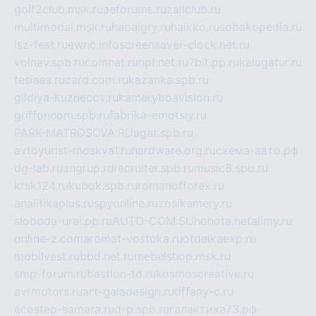
golf2club.msk.ru
aeforums.ru
zallclub.ru
multimodal.msk.ru
habaigry.ru
haikko.ru
sobakopedia.ru
isz-fest.ru
ewnc.info
screensaver-clock.net.ru
volnav.spb.ru
comnat.ru
npf.net.ru
7bit.pp.ru
kalugatur.ru
tesiaes.ru
card.com.ru
kazanka.spb.ru
gildiya-kuznecov.ru
kameryboavision.ru
griffoncom.spb.ru
fabrika-emotsiy.ru
PARK-MATROSOVA.RU
agat.spb.ru
avtoyurist-moskva1.ru
hardware.org.ru
схема-авто.рф
dg-lab.ru
angrup.ru
recruiter.spb.ru
music8.spb.ru
krsk124.ru
kubok.spb.ru
romanofforex.ru
analitikaplus.ru
spyonline.ru
zosikamery.ru
sloboda-ural.pp.ru
AUTO-COM.SU
hohota.net
alimy.ru
online-z.com
aromat-vostoka.ru
otdelkaexp.ru
mobilvest.ru
bbd.net.ru
mebelshop.msk.ru
smp-forum.ru
bastion-td.ru
kosmoscreative.ru
avrmotors.ru
art-galadesign.ru
tiffany-c.ru
ecostep-samara.ru
d-p.spb.ru
галактика73.рф