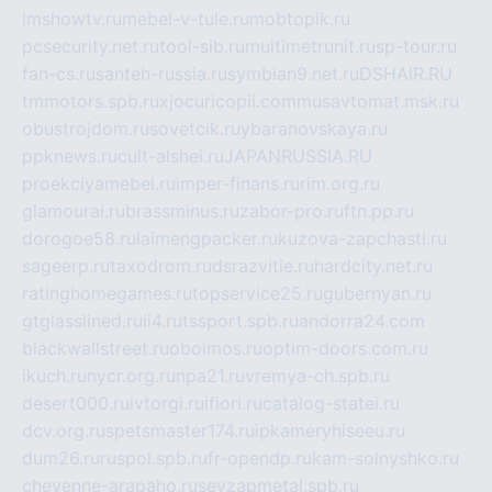
imshowtv.ru
mebel-v-tule.ru
mobtopik.ru
pcsecurity.net.ru
tool-sib.ru
multimetrunit.ru
sp-tour.ru
fan-cs.ru
santeh-russia.ru
symbian9.net.ru
DSHAIR.RU
tmmotors.spb.ru
xjocuricopii.com
musavtomat.msk.ru
obustrojdom.ru
sovetcik.ru
ybaranovskaya.ru
ppknews.ru
cult-alshei.ru
JAPANRUSSIA.RU
proekciyamebel.ru
imper-finans.ru
rim.org.ru
glamourai.ru
brassminus.ru
zabor-pro.ru
ftn.pp.ru
dorogoe58.ru
laimengpacker.ru
kuzova-zapchasti.ru
sageerp.ru
taxodrom.ru
dsrazvitie.ru
hardcity.net.ru
ratinghomegames.ru
topservice25.ru
gubernyan.ru
gtglasslined.ru
ii4.ru
tssport.spb.ru
andorra24.com
blackwallstreet.ru
oboimos.ru
optim-doors.com.ru
ikuch.ru
nycr.org.ru
npa21.ru
vremya-ch.spb.ru
desert000.ru
ivtorgi.ru
ifiori.ru
catalog-statei.ru
dcv.org.ru
spetsmaster174.ru
ipkameryhiseeu.ru
dum26.ru
ruspol.spb.ru
fr-opendp.ru
kam-solnyshko.ru
cheyenne-arapaho.ru
sevzapmetal.spb.ru