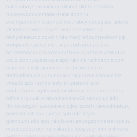
bananaboys.ru
sanekua.ru
lianafrukt.ru
beta43.ru
tucsonwoori.com
alex-translation.ru
avantgardeclinics.ru
noel.msk.ru
buylq.ru
aquas-spb.ru
vilnerivne.com
bobry-2.ru
vtoroe-solnce.ru
nickysheen.ru
clockmir.ru
huntercraft.ru
стройокт.рф
webpixels.ru
pczz.msk.su
petrodvorets.spb.ru
nsintermed.spb.ru
avtovirazh-24.ru
jazzq.ru
czecot.ru
cruizi.spb.ru
spasskaya.spb.ru
kniris.ru
vkpeople.com
maminy-mysli.ru
arionorel.ru
khuseniosif.ru
dotmediacup.spb.ru
mebel-tiraspol.ru
all-books.biz
vmauto.spb.ru
shop-astyle.ru
derevo-s.ru
contrinform.ru
gutserial.ru
mdrussia.spb.ru
monod.ru
refine.org.ru
uk-krein.ru
kamensk61.ru
zooclub.info
filonov.org.ru
технокамск.рф
ra-spectr.ru
ooodriada.ru
promelmash.spb.ru
ixtys.spb.ru
fccity.ru
glamourstudio.spb.ru
kola-nature.org
spbmaster.spb.ru
musicoutlet.ru
china.msk.ru
bulldog.su
grimm-online.ru
outlander.net.ru
maga.spb.ru
anime-sell.ru
keseloy.ru