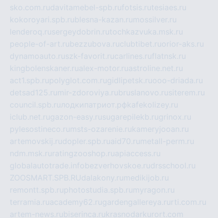
sko.com.ru
davitamebel-spb.ru
fotsis.ru
tesiaes.ru
kokoroyari.spb.ru
blesna-kazan.ru
mossilver.ru
lenderoq.ru
sergeydobrin.ru
tochkazvuka.msk.ru
people-of-art.ru
bezzubova.ru
clubtibet.ru
orior-aks.ru
dynamoauto.ru
szk-favorit.ru
carlines.ru
flatnsk.ru
kingbolenskaner.ru
alex-motor.ru
astroline.net.ru
act1.spb.ru
polyglot.com.ru
gidlipetsk.ru
ooo-driada.ru
detsad125.ru
mir-zdoroviya.ru
bruslanovo.ru
siterem.ru
council.spb.ru
лодкипатриот.рф
kafekolizey.ru
iclub.net.ru
gazon-easy.ru
sugarepilekb.ru
grinox.ru
pylesostineco.ru
msts-ozarenie.ru
kameryjooan.ru
artemovskij.ru
dopler.spb.ru
aid70.ru
metall-perm.ru
ndm.msk.ru
ratingzooshop.ru
apiaccess.ru
globalautotrade.info
bezverhovskoe.ru
drsschool.ru
ZOOSMART.SPB.RU
dalakony.ru
medikijob.ru
remontt.spb.ru
photostudia.spb.ru
myragon.ru
terramia.ru
academy62.ru
gardengallereya.ru
rti.com.ru
artem-news.ru
biserinca.ru
krasnodarkurort.com