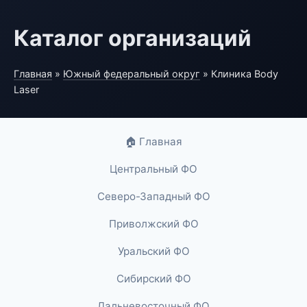
Каталог организаций
Главная
»
Южный федеральный округ
» Клиника Body
Laser
🏠 Главная
Центральный ФО
Северо-Западный ФО
Приволжский ФО
Уральский ФО
Сибирский ФО
Дальневосточный ФО