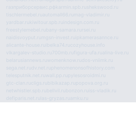
газприборсервис.рф
karmin.spb.ru
shekswood.ru
tischlermebel.ru
automall66.ru
mag-vladimir.ru
yardbar.ru
kiwitour.spb.ru
indesign.com.ru
freestylemebel.ru
bany-samara.ru
rsei.ru
naidisvoyput.ru
mgsn-invest.ru
ipkamerasannce.ru
alicante-house.ru
ibelka74.ru
cozyhouse.info
vlkargalev-studio.ru
700mb.ru
figura-ufa.ru
alina-live.ru
belarusiannews.ru
womenknow.ru
dos-vniimk.ru
sega.net.ru
dv.net.ru
phenomenonsofhistory.com
telesputnik.net.ru
wall.pp.ru
pylesosroidmi.ru
gtc-clan.ru
cligs.ru
bibikazap.ru
popova.org.ru
netwhistler.spb.ru
bellvil.ru
bonzon.ru
iss-vladik.ru
defiparis.net.ru
las-gryzas.ru
amku.ru
electednews.spb.ru
feather.org.ru
spar72.ru
tankiigri.ru
dominus.com.ru
ibtree.ru
sanykool.pp.ru
unixlib.org.ru
menatep.spb.ru
gartenterrassen.ru
printeka.ru
skvozilka.com.ru
parkovka-pub.ru
lovemobi.ru
art-ru.ru
emulatorz.com.ru
alucomp.com.ru
tatforum.com.ru