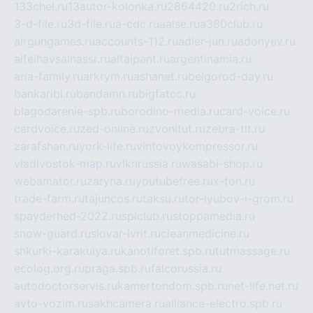
133chel.ru
13autor-kolonka.ru
2864420.ru
2rich.ru
3-d-file.ru
3d-file.ru
a-cdc.ru
aalse.ru
a380club.ru
airgungames.ru
accounts-112.ru
adler-jun.ru
adonyev.ru
alfeihavsalnassr.ru
altaipant.ru
argentinamia.ru
aria-family.ru
arkrym.ru
ashanet.ru
belgorod-day.ru
bankaribi.ru
bandamn.ru
bigfatcc.ru
blagodarenie-spb.ru
borodino-media.ru
card-voice.ru
cardvoice.ru
zed-online.ru
zvonitut.ru
zebra-tlt.ru
zarafshan.ru
york-life.ru
vintovoykompressor.ru
vladivostok-map.ru
vlknrussia.ru
wasabi-shop.ru
webamator.ru
zaryna.ru
youtubefree.ru
x-ton.ru
trade-farm.ru
tajuncos.ru
taksu.ru
tor-lyubov-i-grom.ru
spayderhed-2022.ru
splclub.ru
stoppamedia.ru
snow-guard.ru
slovar-ivrit.ru
cleanmedicine.ru
shkurki-karakulya.ru
kanotiforet.spb.ru
tutmassage.ru
ecolog.org.ru
praga.spb.ru
falcorussia.ru
autodoctorservis.ru
kamertondom.spb.ru
net-life.net.ru
avto-vozim.ru
sakhcamera.ru
alliance-electro.spb.ru