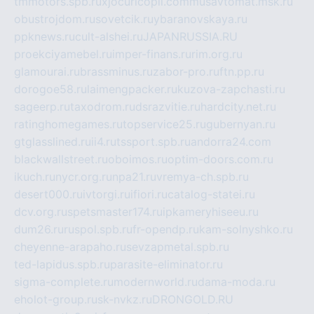
tmmotors.spb.ru
xjocuricopii.com
musavtomat.msk.ru
obustrojdom.ru
sovetcik.ru
ybaranovskaya.ru
ppknews.ru
cult-alshei.ru
JAPANRUSSIA.RU
proekciyamebel.ru
imper-finans.ru
rim.org.ru
glamourai.ru
brassminus.ru
zabor-pro.ru
ftn.pp.ru
dorogoe58.ru
laimengpacker.ru
kuzova-zapchasti.ru
sageerp.ru
taxodrom.ru
dsrazvitie.ru
hardcity.net.ru
ratinghomegames.ru
topservice25.ru
gubernyan.ru
gtglasslined.ru
ii4.ru
tssport.spb.ru
andorra24.com
blackwallstreet.ru
oboimos.ru
optim-doors.com.ru
ikuch.ru
nycr.org.ru
npa21.ru
vremya-ch.spb.ru
desert000.ru
ivtorgi.ru
ifiori.ru
catalog-statei.ru
dcv.org.ru
spetsmaster174.ru
ipkameryhiseeu.ru
dum26.ru
ruspol.spb.ru
fr-opendp.ru
kam-solnyshko.ru
cheyenne-arapaho.ru
sevzapmetal.spb.ru
ted-lapidus.spb.ru
parasite-eliminator.ru
sigma-complete.ru
modernworld.ru
dama-moda.ru
eholot-group.ru
sk-nvkz.ru
DRONGOLD.RU