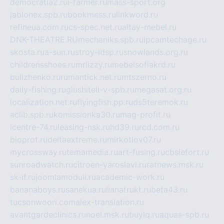
democratia2.ru
i-farmer.ru
mass-sport.org
jablonex.spb.ru
bookmess.ru
linkword.ru
refineua.com.ru
cs-spec.net.ru
altay-mebel.ru
DNK-THEATRE.RU
mechaniks.spb.ru
ipcamtechage.ru
skosta.ru
a-sun.ru
stroy-ldsp.ru
snowlands.org.ru
childrensshoes.ru
mrlizzy.ru
mebelsofiakrd.ru
bulizhenko.ru
rumantick.net.ru
mtszerno.ru
daily-fishing.ru
glushiteli-v-spb.ru
megasat.org.ru
localization.net.ru
flyingfish.pp.ru
ds5teremok.ru
aclib.spb.ru
komissionka30.ru
mag-profit.ru
icentre-74.ru
leasing-nsk.ru
hd39.ru
rcd.com.ru
bioprot.ru
deltaextreme.ru
mirkotlov07.ru
mycrossway.ru
temamedia.ru
art-fusing.ru
cbslefort.ru
sunroadwatch.ru
citroen-yaroslavl.ru
ratnews.msk.ru
sk-if.ru
joomlamoduli.ru
academic-work.ru
bananaboys.ru
sanekua.ru
lianafrukt.ru
beta43.ru
tucsonwoori.com
alex-translation.ru
avantgardeclinics.ru
noel.msk.ru
buylq.ru
aquas-spb.ru