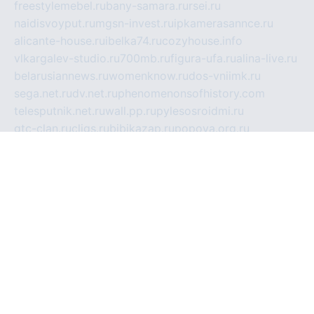
freestylemebel.ru
bany-samara.ru
rsei.ru
naidisvoyput.ru
mgsn-invest.ru
ipkamerasannce.ru
alicante-house.ru
ibelka74.ru
cozyhouse.info
vlkargalev-studio.ru
700mb.ru
figura-ufa.ru
alina-live.ru
belarusiannews.ru
womenknow.ru
dos-vniimk.ru
sega.net.ru
dv.net.ru
phenomenonsofhistory.com
telesputnik.net.ru
wall.pp.ru
pylesosroidmi.ru
gtc-clan.ru
cligs.ru
bibikazap.ru
popova.org.ru
netwhistler.spb.ru
bellvil.ru
bonzon.ru
iss-vladik.ru
defiparis.net.ru
las-gryzas.ru
amku.ru
electednews.spb.ru
feather.org.ru
spar72.ru
tankiigri.ru
dominus.com.ru
ibtree.ru
sanykool.pp.ru
unixlib.org.ru
menatep.spb.ru
gartenterrassen.ru
printeka.ru
skvozilka.com.ru
parkovka-pub.ru
lovemobi.ru
art-ru.ru
emulatorz.com.ru
alucomp.com.ru
tatforum.com.ru
alternativa-profi.ru
dermakler.ru
artsurvey.ru
aredir.ru
khimspas.ru
centr-maxi.ru
2018r.ru
bort-stomer-defort.ru
professional2.ru
gibsons.ru