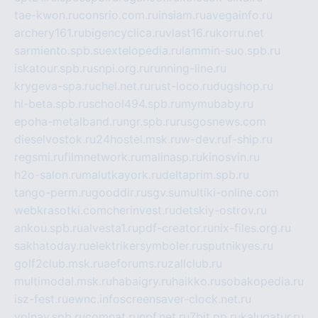
tae-kwon.ru
consrio.com.ru
insiam.ru
avegainfo.ru
archery161.ru
bigencyclica.ru
vlast16.ru
korru.net
sarmiento.spb.su
extelopedia.ru
lammin-suo.spb.ru
iskatour.spb.ru
snpi.org.ru
running-line.ru
krygeva-spa.ru
chel.net.ru
rust-loco.ru
dugshop.ru
hl-beta.spb.ru
school494.spb.ru
mymubaby.ru
epoha-metalband.ru
ngr.spb.ru
rusgosnews.com
dieselvostok.ru
24hostel.msk.ru
w-dev.ru
f-ship.ru
regsmi.ru
filmnetwork.ru
malinasp.ru
kinosvin.ru
h2o-salon.ru
malutkayork.ru
deltaprim.spb.ru
tango-perm.ru
gooddir.ru
sgv.su
multiki-online.com
webkrasotki.com
cherinvest.ru
detskiy-ostrov.ru
ankou.spb.ru
alvesta1.ru
pdf-creator.ru
nix-files.org.ru
sakhatoday.ru
elektrikersymboler.ru
sputnikyes.ru
golf2club.msk.ru
aeforums.ru
zallclub.ru
multimodal.msk.ru
habaigry.ru
haikko.ru
sobakopedia.ru
isz-fest.ru
ewnc.info
screensaver-clock.net.ru
volnav.spb.ru
comnat.ru
npf.net.ru
7bit.pp.ru
kalugatur.ru