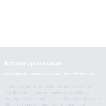
Каталог организаций
Актуальный каталог компаний по всей России
133chel.ru
13autor-kolonka.ru
2864420.ru
2rich.ru
3-d-file.ru
3d-file.ru
a-cdc.ru
aalse.ru
a380club.ru
airgungames.ru
accounts-112.ru
adler-jun.ru
adonyev.ru
alfeihavsalnassr.ru
altaipant.ru
argentinamia.ru