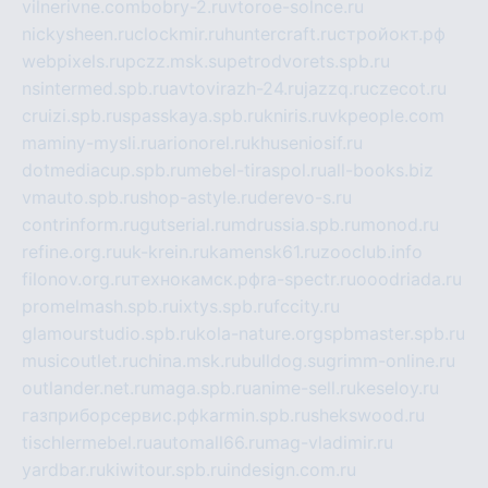
vilnerivne.com
bobry-2.ru
vtoroe-solnce.ru
nickysheen.ru
clockmir.ru
huntercraft.ru
стройокт.рф
webpixels.ru
pczz.msk.su
petrodvorets.spb.ru
nsintermed.spb.ru
avtovirazh-24.ru
jazzq.ru
czecot.ru
cruizi.spb.ru
spasskaya.spb.ru
kniris.ru
vkpeople.com
maminy-mysli.ru
arionorel.ru
khuseniosif.ru
dotmediacup.spb.ru
mebel-tiraspol.ru
all-books.biz
vmauto.spb.ru
shop-astyle.ru
derevo-s.ru
contrinform.ru
gutserial.ru
mdrussia.spb.ru
monod.ru
refine.org.ru
uk-krein.ru
kamensk61.ru
zooclub.info
filonov.org.ru
технокамск.рф
ra-spectr.ru
ooodriada.ru
promelmash.spb.ru
ixtys.spb.ru
fccity.ru
glamourstudio.spb.ru
kola-nature.org
spbmaster.spb.ru
musicoutlet.ru
china.msk.ru
bulldog.su
grimm-online.ru
outlander.net.ru
maga.spb.ru
anime-sell.ru
keseloy.ru
газприборсервис.рф
karmin.spb.ru
shekswood.ru
tischlermebel.ru
automall66.ru
mag-vladimir.ru
yardbar.ru
kiwitour.spb.ru
indesign.com.ru