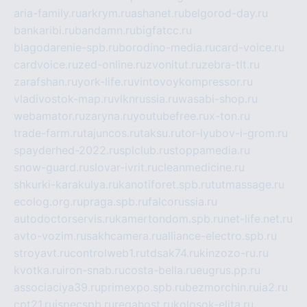
aria-family.ru
arkrym.ru
ashanet.ru
belgorod-day.ru
bankaribi.ru
bandamn.ru
bigfatcc.ru
blagodarenie-spb.ru
borodino-media.ru
card-voice.ru
cardvoice.ru
zed-online.ru
zvonitut.ru
zebra-tlt.ru
zarafshan.ru
york-life.ru
vintovoykompressor.ru
vladivostok-map.ru
vlknrussia.ru
wasabi-shop.ru
webamator.ru
zaryna.ru
youtubefree.ru
x-ton.ru
trade-farm.ru
tajuncos.ru
taksu.ru
tor-lyubov-i-grom.ru
spayderhed-2022.ru
splclub.ru
stoppamedia.ru
snow-guard.ru
slovar-ivrit.ru
cleanmedicine.ru
shkurki-karakulya.ru
kanotiforet.spb.ru
tutmassage.ru
ecolog.org.ru
praga.spb.ru
falcorussia.ru
autodoctorservis.ru
kamertondom.spb.ru
net-life.net.ru
avto-vozim.ru
sakhcamera.ru
alliance-electro.spb.ru
stroyavt.ru
controlweb1.ru
tdsak74.ru
kinzozo-ru.ru
kvotka.ru
iron-snab.ru
costa-bella.ru
eugrus.pp.ru
associaciya39.ru
primexpo.spb.ru
bezmorchin.ru
ia2.ru
cpt21.ru
ispecspb.ru
regahost.ru
kolosok-elita.ru