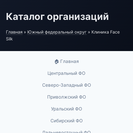
Каталог организаций
Главная
»
Южный федеральный округ
» Клиника Face
Silk
🏠 Главная
Центральный ФО
Северо-Западный ФО
Приволжский ФО
Уральский ФО
Сибирский ФО
Дальневосточный ФО