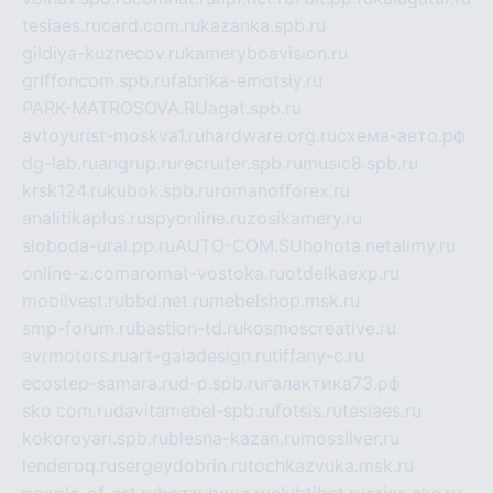
tesiaes.ru
card.com.ru
kazanka.spb.ru
gildiya-kuznecov.ru
kameryboavision.ru
griffoncom.spb.ru
fabrika-emotsiy.ru
PARK-MATROSOVA.RU
agat.spb.ru
avtoyurist-moskva1.ru
hardware.org.ru
схема-авто.рф
dg-lab.ru
angrup.ru
recruiter.spb.ru
music8.spb.ru
krsk124.ru
kubok.spb.ru
romanofforex.ru
analitikaplus.ru
spyonline.ru
zosikamery.ru
sloboda-ural.pp.ru
AUTO-COM.SU
hohota.net
alimy.ru
online-z.com
aromat-vostoka.ru
otdelkaexp.ru
mobilvest.ru
bbd.net.ru
mebelshop.msk.ru
smp-forum.ru
bastion-td.ru
kosmoscreative.ru
avrmotors.ru
art-galadesign.ru
tiffany-c.ru
ecostep-samara.ru
d-p.spb.ru
галактика73.рф
sko.com.ru
davitamebel-spb.ru
fotsis.ru
tesiaes.ru
kokoroyari.spb.ru
blesna-kazan.ru
mossilver.ru
lenderoq.ru
sergeydobrin.ru
tochkazvuka.msk.ru