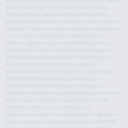
people-of-art.ru
bezzubova.ru
clubtibet.ru
orior-aks.ru
dynamoauto.ru
szk-favorit.ru
carlines.ru
flatnsk.ru
kingbolenskaner.ru
alex-motor.ru
astroline.net.ru
act1.spb.ru
polyglot.com.ru
gidlipetsk.ru
ooo-driada.ru
detsad125.ru
mir-zdoroviya.ru
bruslanovo.ru
siterem.ru
council.spb.ru
лодкипатриот.рф
kafekolizey.ru
iclub.net.ru
gazon-easy.ru
sugarepilekb.ru
grinox.ru
pylesostineco.ru
msts-ozarenie.ru
kameryjooan.ru
artemovskij.ru
dopler.spb.ru
aid70.ru
metall-perm.ru
ndm.msk.ru
ratingzooshop.ru
apiaccess.ru
globalautotrade.info
bezverhovskoe.ru
drsschool.ru
ZOOSMART.SPB.RU
dalakony.ru
medikijob.ru
remontt.spb.ru
photostudia.spb.ru
myragon.ru
terramia.ru
academy62.ru
gardengallereya.ru
rti.com.ru
artem-news.ru
biserinca.ru
krasnodarkurort.com
imshowtv.ru
mebel-v-tule.ru
mobtopik.ru
pcsecurity.net.ru
tool-sib.ru
multimetrunit.ru
sp-tour.ru
fan-cs.ru
santeh-russia.ru
symbian9.net.ru
DSHAIR.RU