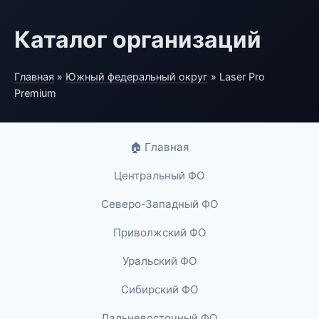
Каталог организаций
Главная
»
Южный федеральный округ
» Laser Pro
Premium
🏠 Главная
Центральный ФО
Северо-Западный ФО
Приволжский ФО
Уральский ФО
Сибирский ФО
Дальневосточный ФО