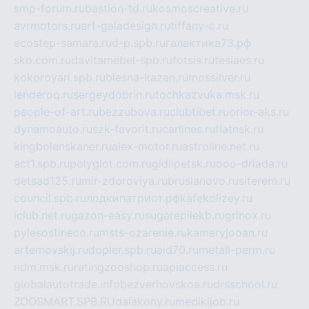
smp-forum.ru
bastion-td.ru
kosmoscreative.ru
avrmotors.ru
art-galadesign.ru
tiffany-c.ru
ecostep-samara.ru
d-p.spb.ru
галактика73.рф
sko.com.ru
davitamebel-spb.ru
fotsis.ru
tesiaes.ru
kokoroyari.spb.ru
blesna-kazan.ru
mossilver.ru
lenderoq.ru
sergeydobrin.ru
tochkazvuka.msk.ru
people-of-art.ru
bezzubova.ru
clubtibet.ru
orior-aks.ru
dynamoauto.ru
szk-favorit.ru
carlines.ru
flatnsk.ru
kingbolenskaner.ru
alex-motor.ru
astroline.net.ru
act1.spb.ru
polyglot.com.ru
gidlipetsk.ru
ooo-driada.ru
detsad125.ru
mir-zdoroviya.ru
bruslanovo.ru
siterem.ru
council.spb.ru
лодкипатриот.рф
kafekolizey.ru
iclub.net.ru
gazon-easy.ru
sugarepilekb.ru
grinox.ru
pylesostineco.ru
msts-ozarenie.ru
kameryjooan.ru
artemovskij.ru
dopler.spb.ru
aid70.ru
metall-perm.ru
ndm.msk.ru
ratingzooshop.ru
apiaccess.ru
globalautotrade.info
bezverhovskoe.ru
drsschool.ru
ZOOSMART.SPB.RU
dalakony.ru
medikijob.ru