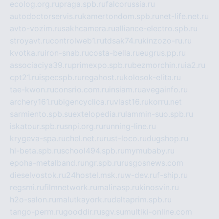
ecolog.org.ru
praga.spb.ru
falcorussia.ru
autodoctorservis.ru
kamertondom.spb.ru
net-life.net.ru
avto-vozim.ru
sakhcamera.ru
alliance-electro.spb.ru
stroyavt.ru
controlweb1.ru
tdsak74.ru
kinzozo-ru.ru
kvotka.ru
iron-snab.ru
costa-bella.ru
eugrus.pp.ru
associaciya39.ru
primexpo.spb.ru
bezmorchin.ru
ia2.ru
cpt21.ru
ispecspb.ru
regahost.ru
kolosok-elita.ru
tae-kwon.ru
consrio.com.ru
insiam.ru
avegainfo.ru
archery161.ru
bigencyclica.ru
vlast16.ru
korru.net
sarmiento.spb.su
extelopedia.ru
lammin-suo.spb.ru
iskatour.spb.ru
snpi.org.ru
running-line.ru
krygeva-spa.ru
chel.net.ru
rust-loco.ru
dugshop.ru
hl-beta.spb.ru
school494.spb.ru
mymubaby.ru
epoha-metalband.ru
ngr.spb.ru
rusgosnews.com
dieselvostok.ru
24hostel.msk.ru
w-dev.ru
f-ship.ru
regsmi.ru
filmnetwork.ru
malinasp.ru
kinosvin.ru
h2o-salon.ru
malutkayork.ru
deltaprim.spb.ru
tango-perm.ru
gooddir.ru
sgv.su
multiki-online.com