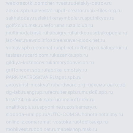
webkrasotki.com
cherinvest.ru
detskiy-ostrov.ru
ankou.spb.ru
alvesta1.ru
pdf-creator.ru
nix-files.org.ru
sakhatoday.ru
elektrikersymboler.ru
sputnikyes.ru
golf2club.msk.ru
aeforums.ru
zallclub.ru
multimodal.msk.ru
habaigry.ru
haikko.ru
sobakopedia.ru
isz-fest.ru
ewnc.info
screensaver-clock.net.ru
volnav.spb.ru
comnat.ru
npf.net.ru
7bit.pp.ru
kalugatur.ru
tesiaes.ru
card.com.ru
kazanka.spb.ru
gildiya-kuznecov.ru
kameryboavision.ru
griffoncom.spb.ru
fabrika-emotsiy.ru
PARK-MATROSOVA.RU
agat.spb.ru
avtoyurist-moskva1.ru
hardware.org.ru
схема-авто.рф
dg-lab.ru
angrup.ru
recruiter.spb.ru
music8.spb.ru
krsk124.ru
kubok.spb.ru
romanofforex.ru
analitikaplus.ru
spyonline.ru
zosikamery.ru
sloboda-ural.pp.ru
AUTO-COM.SU
hohota.net
alimy.ru
online-z.com
aromat-vostoka.ru
otdelkaexp.ru
mobilvest.ru
bbd.net.ru
mebelshop.msk.ru