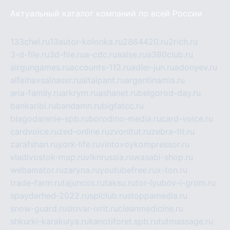
Актуальный каталог компаний по всей России
133chel.ru
13autor-kolonka.ru
2864420.ru
2rich.ru
3-d-file.ru
3d-file.ru
a-cdc.ru
aalse.ru
a380club.ru
airgungames.ru
accounts-112.ru
adler-jun.ru
adonyev.ru
alfeihavsalnassr.ru
altaipant.ru
argentinamia.ru
aria-family.ru
arkrym.ru
ashanet.ru
belgorod-day.ru
bankaribi.ru
bandamn.ru
bigfatcc.ru
blagodarenie-spb.ru
borodino-media.ru
card-voice.ru
cardvoice.ru
zed-online.ru
zvonitut.ru
zebra-tlt.ru
zarafshan.ru
york-life.ru
vintovoykompressor.ru
vladivostok-map.ru
vlknrussia.ru
wasabi-shop.ru
webamator.ru
zaryna.ru
youtubefree.ru
x-ton.ru
trade-farm.ru
tajuncos.ru
taksu.ru
tor-lyubov-i-grom.ru
spayderhed-2022.ru
splclub.ru
stoppamedia.ru
snow-guard.ru
slovar-ivrit.ru
cleanmedicine.ru
shkurki-karakulya.ru
kanotiforet.spb.ru
tutmassage.ru