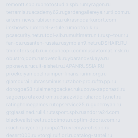
remontt.spb.ru
photostudia.spb.ru
myragon.ru
terramia.ru
academy62.ru
gardengallereya.ru
rti.com.ru
artem-news.ru
biserinca.ru
krasnodarkurort.com
imshowtv.ru
mebel-v-tule.ru
mobtopik.ru
pcsecurity.net.ru
tool-sib.ru
multimetrunit.ru
sp-tour.ru
fan-cs.ru
santeh-russia.ru
symbian9.net.ru
DSHAIR.RU
tmmotors.spb.ru
xjocuricopii.com
musavtomat.msk.ru
obustrojdom.ru
sovetcik.ru
ybaranovskaya.ru
ppknews.ru
cult-alshei.ru
JAPANRUSSIA.RU
proekciyamebel.ru
imper-finans.ru
rim.org.ru
glamourai.ru
brassminus.ru
zabor-pro.ru
ftn.pp.ru
dorogoe58.ru
laimengpacker.ru
kuzova-zapchasti.ru
sageerp.ru
taxodrom.ru
dsrazvitie.ru
hardcity.net.ru
ratinghomegames.ru
topservice25.ru
gubernyan.ru
gtglasslined.ru
ii4.ru
tssport.spb.ru
andorra24.com
blackwallstreet.ru
oboimos.ru
optim-doors.com.ru
ikuch.ru
nycr.org.ru
npa21.ru
vremya-ch.spb.ru
desert000.ru
ivtorgi.ru
ifiori.ru
catalog-statei.ru