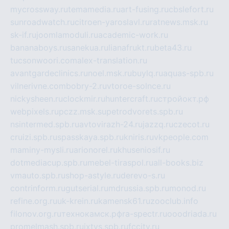
mycrossway.ru
temamedia.ru
art-fusing.ru
cbslefort.ru
sunroadwatch.ru
citroen-yaroslavl.ru
ratnews.msk.ru
sk-if.ru
joomlamoduli.ru
academic-work.ru
bananaboys.ru
sanekua.ru
lianafrukt.ru
beta43.ru
tucsonwoori.com
alex-translation.ru
avantgardeclinics.ru
noel.msk.ru
buylq.ru
aquas-spb.ru
vilnerivne.com
bobry-2.ru
vtoroe-solnce.ru
nickysheen.ru
clockmir.ru
huntercraft.ru
стройокт.рф
webpixels.ru
pczz.msk.su
petrodvorets.spb.ru
nsintermed.spb.ru
avtovirazh-24.ru
jazzq.ru
czecot.ru
cruizi.spb.ru
spasskaya.spb.ru
kniris.ru
vkpeople.com
maminy-mysli.ru
arionorel.ru
khuseniosif.ru
dotmediacup.spb.ru
mebel-tiraspol.ru
all-books.biz
vmauto.spb.ru
shop-astyle.ru
derevo-s.ru
contrinform.ru
gutserial.ru
mdrussia.spb.ru
monod.ru
refine.org.ru
uk-krein.ru
kamensk61.ru
zooclub.info
filonov.org.ru
технокамск.рф
ra-spectr.ru
ooodriada.ru
promelmash.spb.ru
ixtys.spb.ru
fccity.ru