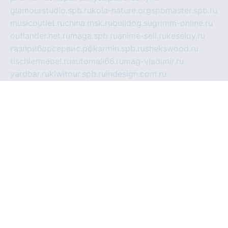
glamourstudio.spb.ru
kola-nature.org
spbmaster.spb.ru
musicoutlet.ru
china.msk.ru
bulldog.su
grimm-online.ru
outlander.net.ru
maga.spb.ru
anime-sell.ru
keseloy.ru
газприборсервис.рф
karmin.spb.ru
shekswood.ru
tischlermebel.ru
automall66.ru
mag-vladimir.ru
yardbar.ru
kiwitour.spb.ru
indesign.com.ru
freestylemebel.ru
bany-samara.ru
rsei.ru
naidisvoyput.ru
mgsn-invest.ru
ipkamerasannce.ru
alicante-house.ru
ibelka74.ru
cozyhouse.info
vlkargalev-studio.ru
700mb.ru
figura-ufa.ru
alina-live.ru
belarusiannews.ru
womenknow.ru
dos-vniimk.ru
sega.net.ru
dv.net.ru
phenomenonsofhistory.com
telesputnik.net.ru
wall.pp.ru
pylesosroidmi.ru
gtc-clan.ru
cligs.ru
bibikazap.ru
popova.org.ru
netwhistler.spb.ru
bellvil.ru
bonzon.ru
iss-vladik.ru
defiparis.net.ru
las-gryzas.ru
amku.ru
electednews.spb.ru
feather.org.ru
spar72.ru
tankiigri.ru
dominus.com.ru
ibtree.ru
sanykool.pp.ru
unixlib.org.ru