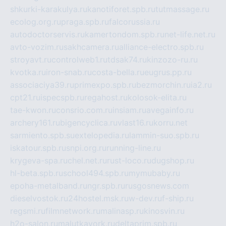
shkurki-karakulya.ru
kanotiforet.spb.ru
tutmassage.ru
ecolog.org.ru
praga.spb.ru
falcorussia.ru
autodoctorservis.ru
kamertondom.spb.ru
net-life.net.ru
avto-vozim.ru
sakhcamera.ru
alliance-electro.spb.ru
stroyavt.ru
controlweb1.ru
tdsak74.ru
kinzozo-ru.ru
kvotka.ru
iron-snab.ru
costa-bella.ru
eugrus.pp.ru
associaciya39.ru
primexpo.spb.ru
bezmorchin.ru
ia2.ru
cpt21.ru
ispecspb.ru
regahost.ru
kolosok-elita.ru
tae-kwon.ru
consrio.com.ru
insiam.ru
avegainfo.ru
archery161.ru
bigencyclica.ru
vlast16.ru
korru.net
sarmiento.spb.su
extelopedia.ru
lammin-suo.spb.ru
iskatour.spb.ru
snpi.org.ru
running-line.ru
krygeva-spa.ru
chel.net.ru
rust-loco.ru
dugshop.ru
hl-beta.spb.ru
school494.spb.ru
mymubaby.ru
epoha-metalband.ru
ngr.spb.ru
rusgosnews.com
dieselvostok.ru
24hostel.msk.ru
w-dev.ru
f-ship.ru
regsmi.ru
filmnetwork.ru
malinasp.ru
kinosvin.ru
h2o-salon.ru
malutkayork.ru
deltaprim.spb.ru