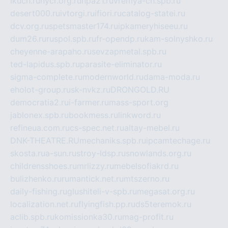
ikuch.ru
nycr.org.ru
npa21.ru
vremya-ch.spb.ru
desert000.ru
ivtorgi.ru
ifiori.ru
catalog-statei.ru
dcv.org.ru
spetsmaster174.ru
ipkameryhiseeu.ru
dum26.ru
ruspol.spb.ru
fr-opendp.ru
kam-solnyshko.ru
cheyenne-arapaho.ru
sevzapmetal.spb.ru
ted-lapidus.spb.ru
parasite-eliminator.ru
sigma-complete.ru
modernworld.ru
dama-moda.ru
eholot-group.ru
sk-nvkz.ru
DRONGOLD.RU
democratia2.ru
i-farmer.ru
mass-sport.org
jablonex.spb.ru
bookmess.ru
linkword.ru
refineua.com.ru
cs-spec.net.ru
altay-mebel.ru
DNK-THEATRE.RU
mechaniks.spb.ru
ipcamtechage.ru
skosta.ru
a-sun.ru
stroy-ldsp.ru
snowlands.org.ru
childrensshoes.ru
mrlizzy.ru
mebelsofiakrd.ru
bulizhenko.ru
rumantick.net.ru
mtszerno.ru
daily-fishing.ru
glushiteli-v-spb.ru
megasat.org.ru
localization.net.ru
flyingfish.pp.ru
ds5teremok.ru
aclib.spb.ru
komissionka30.ru
mag-profit.ru