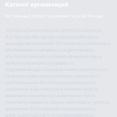
Каталог организаций
Актуальный каталог компаний по всей России
133chel.ru
13autor-kolonka.ru
2864420.ru
2rich.ru
3-d-file.ru
3d-file.ru
a-cdc.ru
aalse.ru
a380club.ru
airgungames.ru
accounts-112.ru
adler-jun.ru
adonyev.ru
alfeihavsalnassr.ru
altaipant.ru
argentinamia.ru
aria-family.ru
arkrym.ru
ashanet.ru
belgorod-day.ru
bankaribi.ru
bandamn.ru
bigfatcc.ru
blagodarenie-spb.ru
borodino-media.ru
card-voice.ru
cardvoice.ru
zed-online.ru
zvonitut.ru
zebra-tlt.ru
zarafshan.ru
york-life.ru
vintovoykompressor.ru
vladivostok-map.ru
vlknrussia.ru
wasabi-shop.ru
webamator.ru
zaryna.ru
youtubefree.ru
x-ton.ru
trade-farm.ru
tajuncos.ru
taksu.ru
tor-lyubov-i-grom.ru
spayderhed-2022.ru
splclub.ru
stoppamedia.ru
snow-guard.ru
slovar-ivrit.ru
cleanmedicine.ru