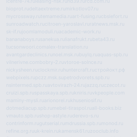
icentre-74.ru
leasing-nsk.ru
hd39.ru
rcd.com.ru
bioprot.ru
deltaextreme.ru
mirkotlov07.ru
mycrossway.ru
temamedia.ru
art-fusing.ru
cbslefort.ru
sunroadwatch.ru
citroen-yaroslavl.ru
ratnews.msk.ru
sk-if.ru
joomlamoduli.ru
academic-work.ru
bananaboys.ru
sanekua.ru
lianafrukt.ru
beta43.ru
tucsonwoori.com
alex-translation.ru
avantgardeclinics.ru
noel.msk.ru
buylq.ru
aquas-spb.ru
vilnerivne.com
bobry-2.ru
vtoroe-solnce.ru
nickysheen.ru
clockmir.ru
huntercraft.ru
стройокт.рф
webpixels.ru
pczz.msk.su
petrodvorets.spb.ru
nsintermed.spb.ru
avtovirazh-24.ru
jazzq.ru
czecot.ru
cruizi.spb.ru
spasskaya.spb.ru
kniris.ru
vkpeople.com
maminy-mysli.ru
arionorel.ru
khuseniosif.ru
dotmediacup.spb.ru
mebel-tiraspol.ru
all-books.biz
vmauto.spb.ru
shop-astyle.ru
derevo-s.ru
contrinform.ru
gutserial.ru
mdrussia.spb.ru
monod.ru
refine.org.ru
uk-krein.ru
kamensk61.ru
zooclub.info