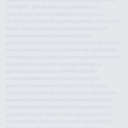
ZOOSMART.SPB.RU
dalakony.ru
medikijob.ru
remontt.spb.ru
photostudia.spb.ru
myragon.ru
terramia.ru
academy62.ru
gardengallereya.ru
rti.com.ru
artem-news.ru
biserinca.ru
krasnodarkurort.com
imshowtv.ru
mebel-v-tule.ru
mobtopik.ru
pcsecurity.net.ru
tool-sib.ru
multimetrunit.ru
sp-tour.ru
fan-cs.ru
santeh-russia.ru
symbian9.net.ru
DSHAIR.RU
tmmotors.spb.ru
xjocuricopii.com
musavtomat.msk.ru
obustrojdom.ru
sovetcik.ru
ybaranovskaya.ru
ppknews.ru
cult-alshei.ru
JAPANRUSSIA.RU
proekciyamebel.ru
imper-finans.ru
rim.org.ru
glamourai.ru
brassminus.ru
zabor-pro.ru
ftn.pp.ru
dorogoe58.ru
laimengpacker.ru
kuzova-zapchasti.ru
sageerp.ru
taxodrom.ru
dsrazvitie.ru
hardcity.net.ru
ratinghomegames.ru
topservice25.ru
gubernyan.ru
gtglasslined.ru
ii4.ru
tssport.spb.ru
andorra24.com
blackwallstreet.ru
oboimos.ru
optim-doors.com.ru