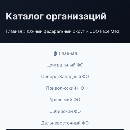
Каталог организаций
Главная
»
Южный федеральный округ
» ООО Face Med
🏠 Главная
Центральный ФО
Северо-Западный ФО
Приволжский ФО
Уральский ФО
Сибирский ФО
Дальневосточный ФО