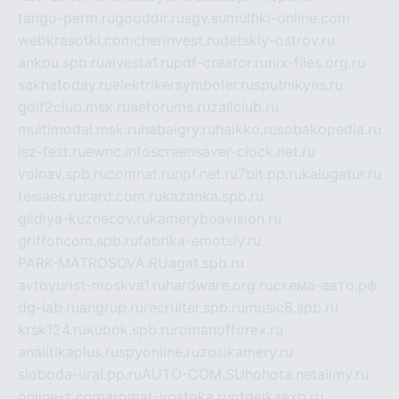
tango-perm.ru
gooddir.ru
sgv.su
multiki-online.com
webkrasotki.com
cherinvest.ru
detskiy-ostrov.ru
ankou.spb.ru
alvesta1.ru
pdf-creator.ru
nix-files.org.ru
sakhatoday.ru
elektrikersymboler.ru
sputnikyes.ru
golf2club.msk.ru
aeforums.ru
zallclub.ru
multimodal.msk.ru
habaigry.ru
haikko.ru
sobakopedia.ru
isz-fest.ru
ewnc.info
screensaver-clock.net.ru
volnav.spb.ru
comnat.ru
npf.net.ru
7bit.pp.ru
kalugatur.ru
tesiaes.ru
card.com.ru
kazanka.spb.ru
gildiya-kuznecov.ru
kameryboavision.ru
griffoncom.spb.ru
fabrika-emotsiy.ru
PARK-MATROSOVA.RU
agat.spb.ru
avtoyurist-moskva1.ru
hardware.org.ru
схема-авто.рф
dg-lab.ru
angrup.ru
recruiter.spb.ru
music8.spb.ru
krsk124.ru
kubok.spb.ru
romanofforex.ru
analitikaplus.ru
spyonline.ru
zosikamery.ru
sloboda-ural.pp.ru
AUTO-COM.SU
hohota.net
alimy.ru
online-z.com
aromat-vostoka.ru
otdelkaexp.ru