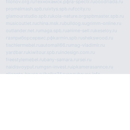
filonov.org.ru
технокамск.рф
ra-spectr.ru
ooodriada.ru
promelmash.spb.ru
ixtys.spb.ru
fccity.ru
glamourstudio.spb.ru
kola-nature.org
spbmaster.spb.ru
musicoutlet.ru
china.msk.ru
bulldog.su
grimm-online.ru
outlander.net.ru
maga.spb.ru
anime-sell.ru
keseloy.ru
газприборсервис.рф
karmin.spb.ru
shekswood.ru
tischlermebel.ru
automall66.ru
mag-vladimir.ru
yardbar.ru
kiwitour.spb.ru
indesign.com.ru
freestylemebel.ru
bany-samara.ru
rsei.ru
naidisvoyput.ru
mgsn-invest.ru
ipkamerasannce.ru
alicante-house.ru
ibelka74.ru
cozyhouse.info
vlkargalev-studio.ru
700mb.ru
figura-ufa.ru
alina-live.ru
belarusiannews.ru
womenknow.ru
dos-vniimk.ru
sega.net.ru
dv.net.ru
phenomenonsofhistory.com
telesputnik.net.ru
wall.pp.ru
pylesosroidmi.ru
gtc-clan.ru
cligs.ru
bibikazap.ru
popova.org.ru
netwhistler.spb.ru
bellvil.ru
bonzon.ru
iss-vladik.ru
defiparis.net.ru
las-gryzas.ru
amku.ru