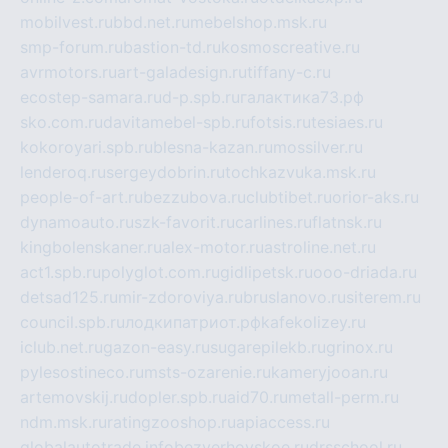
mobilvest.ru
bbd.net.ru
mebelshop.msk.ru
smp-forum.ru
bastion-td.ru
kosmoscreative.ru
avrmotors.ru
art-galadesign.ru
tiffany-c.ru
ecostep-samara.ru
d-p.spb.ru
галактика73.рф
sko.com.ru
davitamebel-spb.ru
fotsis.ru
tesiaes.ru
kokoroyari.spb.ru
blesna-kazan.ru
mossilver.ru
lenderoq.ru
sergeydobrin.ru
tochkazvuka.msk.ru
people-of-art.ru
bezzubova.ru
clubtibet.ru
orior-aks.ru
dynamoauto.ru
szk-favorit.ru
carlines.ru
flatnsk.ru
kingbolenskaner.ru
alex-motor.ru
astroline.net.ru
act1.spb.ru
polyglot.com.ru
gidlipetsk.ru
ooo-driada.ru
detsad125.ru
mir-zdoroviya.ru
bruslanovo.ru
siterem.ru
council.spb.ru
лодкипатриот.рф
kafekolizey.ru
iclub.net.ru
gazon-easy.ru
sugarepilekb.ru
grinox.ru
pylesostineco.ru
msts-ozarenie.ru
kameryjooan.ru
artemovskij.ru
dopler.spb.ru
aid70.ru
metall-perm.ru
ndm.msk.ru
ratingzooshop.ru
apiaccess.ru
globalautotrade.info
bezverhovskoe.ru
drsschool.ru