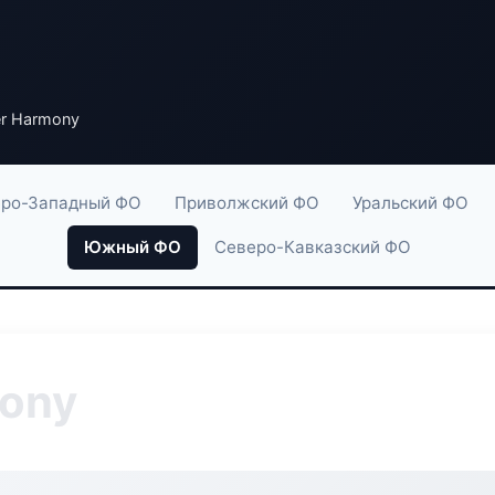
r Harmony
ро-Западный ФО
Приволжский ФО
Уральский ФО
Южный ФО
Северо-Кавказский ФО
mony