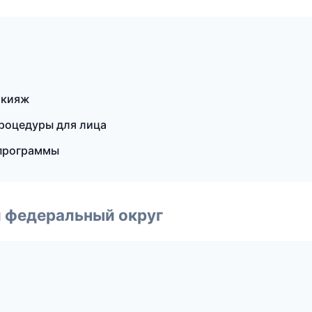
акияж
процедуры для лица
 программы
 федеральный округ