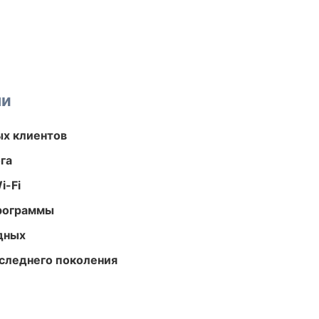
ми
ых клиентов
га
i-Fi
программы
одных
следнего поколения