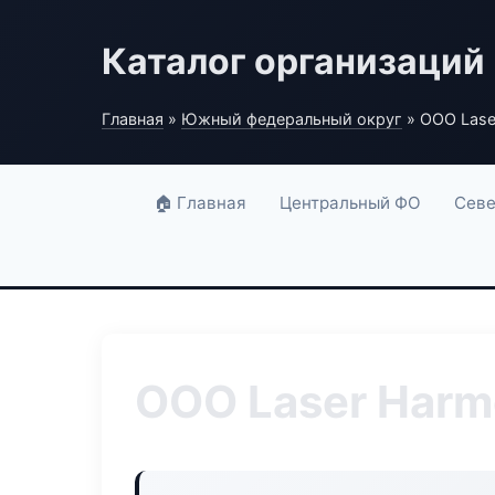
Каталог организаций
Главная
»
Южный федеральный округ
» ООО Lase
🏠 Главная
Центральный ФО
Севе
ООО Laser Har