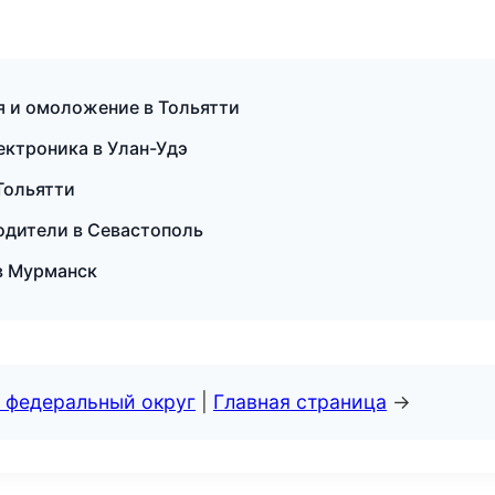
ия и омоложение в Тольятти
ектроника в Улан-Удэ
 Тольятти
еводители в Севастополь
 в Мурманск
 федеральный округ
|
Главная страница
→