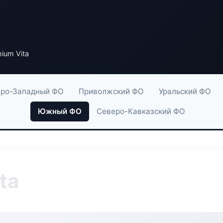
ium Vita
ро-Западный ФО
Приволжский ФО
Уральский ФО
Южный ФО
Северо-Кавказский ФО
ta