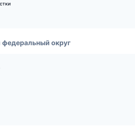
истки
 федеральный округ
ь