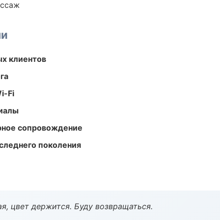
ассаж
ми
ых клиентов
га
i-Fi
риалы
урное сопровождение
следнего поколения
я, цвет держится. Буду возвращаться.