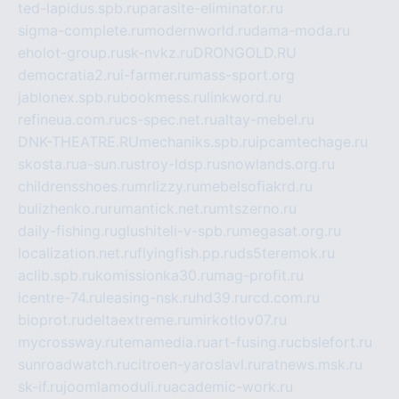
ted-lapidus.spb.ru
parasite-eliminator.ru
sigma-complete.ru
modernworld.ru
dama-moda.ru
eholot-group.ru
sk-nvkz.ru
DRONGOLD.RU
democratia2.ru
i-farmer.ru
mass-sport.org
jablonex.spb.ru
bookmess.ru
linkword.ru
refineua.com.ru
cs-spec.net.ru
altay-mebel.ru
DNK-THEATRE.RU
mechaniks.spb.ru
ipcamtechage.ru
skosta.ru
a-sun.ru
stroy-ldsp.ru
snowlands.org.ru
childrensshoes.ru
mrlizzy.ru
mebelsofiakrd.ru
bulizhenko.ru
rumantick.net.ru
mtszerno.ru
daily-fishing.ru
glushiteli-v-spb.ru
megasat.org.ru
localization.net.ru
flyingfish.pp.ru
ds5teremok.ru
aclib.spb.ru
komissionka30.ru
mag-profit.ru
icentre-74.ru
leasing-nsk.ru
hd39.ru
rcd.com.ru
bioprot.ru
deltaextreme.ru
mirkotlov07.ru
mycrossway.ru
temamedia.ru
art-fusing.ru
cbslefort.ru
sunroadwatch.ru
citroen-yaroslavl.ru
ratnews.msk.ru
sk-if.ru
joomlamoduli.ru
academic-work.ru