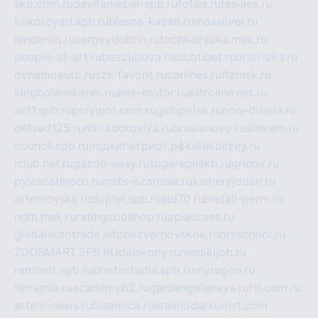
sko.com.ru
davitamebel-spb.ru
fotsis.ru
tesiaes.ru
kokoroyari.spb.ru
blesna-kazan.ru
mossilver.ru
lenderoq.ru
sergeydobrin.ru
tochkazvuka.msk.ru
people-of-art.ru
bezzubova.ru
clubtibet.ru
orior-aks.ru
dynamoauto.ru
szk-favorit.ru
carlines.ru
flatnsk.ru
kingbolenskaner.ru
alex-motor.ru
astroline.net.ru
act1.spb.ru
polyglot.com.ru
gidlipetsk.ru
ooo-driada.ru
detsad125.ru
mir-zdoroviya.ru
bruslanovo.ru
siterem.ru
council.spb.ru
лодкипатриот.рф
kafekolizey.ru
iclub.net.ru
gazon-easy.ru
sugarepilekb.ru
grinox.ru
pylesostineco.ru
msts-ozarenie.ru
kameryjooan.ru
artemovskij.ru
dopler.spb.ru
aid70.ru
metall-perm.ru
ndm.msk.ru
ratingzooshop.ru
apiaccess.ru
globalautotrade.info
bezverhovskoe.ru
drsschool.ru
ZOOSMART.SPB.RU
dalakony.ru
medikijob.ru
remontt.spb.ru
photostudia.spb.ru
myragon.ru
terramia.ru
academy62.ru
gardengallereya.ru
rti.com.ru
artem-news.ru
biserinca.ru
krasnodarkurort.com