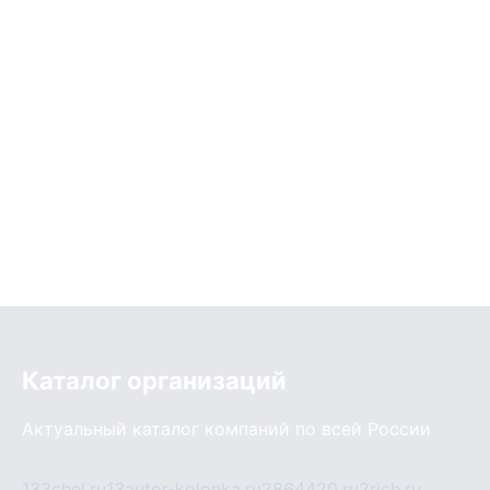
Каталог организаций
Актуальный каталог компаний по всей России
133chel.ru
13autor-kolonka.ru
2864420.ru
2rich.ru