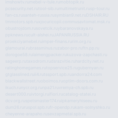
imshowtv.ru
mebel-v-tule.ru
mobtopik.ru
pcsecurity.net.ru
tool-sib.ru
multimetrunit.ru
sp-tour.ru
fan-cs.ru
santeh-russia.ru
symbian9.net.ru
DSHAIR.RU
tmmotors.spb.ru
xjocuricopii.com
musavtomat.msk.ru
obustrojdom.ru
sovetcik.ru
ybaranovskaya.ru
ppknews.ru
cult-alshei.ru
JAPANRUSSIA.RU
proekciyamebel.ru
imper-finans.ru
rim.org.ru
glamourai.ru
brassminus.ru
zabor-pro.ru
ftn.pp.ru
dorogoe58.ru
laimengpacker.ru
kuzova-zapchasti.ru
sageerp.ru
taxodrom.ru
dsrazvitie.ru
hardcity.net.ru
ratinghomegames.ru
topservice25.ru
gubernyan.ru
gtglasslined.ru
ii4.ru
tssport.spb.ru
andorra24.com
blackwallstreet.ru
oboimos.ru
optim-doors.com.ru
ikuch.ru
nycr.org.ru
npa21.ru
vremya-ch.spb.ru
desert000.ru
ivtorgi.ru
ifiori.ru
catalog-statei.ru
dcv.org.ru
spetsmaster174.ru
ipkameryhiseeu.ru
dum26.ru
ruspol.spb.ru
fr-opendp.ru
kam-solnyshko.ru
cheyenne-arapaho.ru
sevzapmetal.spb.ru