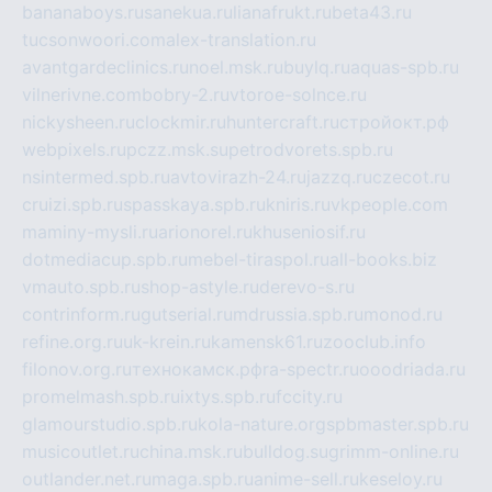
bananaboys.ru
sanekua.ru
lianafrukt.ru
beta43.ru
tucsonwoori.com
alex-translation.ru
avantgardeclinics.ru
noel.msk.ru
buylq.ru
aquas-spb.ru
vilnerivne.com
bobry-2.ru
vtoroe-solnce.ru
nickysheen.ru
clockmir.ru
huntercraft.ru
стройокт.рф
webpixels.ru
pczz.msk.su
petrodvorets.spb.ru
nsintermed.spb.ru
avtovirazh-24.ru
jazzq.ru
czecot.ru
cruizi.spb.ru
spasskaya.spb.ru
kniris.ru
vkpeople.com
maminy-mysli.ru
arionorel.ru
khuseniosif.ru
dotmediacup.spb.ru
mebel-tiraspol.ru
all-books.biz
vmauto.spb.ru
shop-astyle.ru
derevo-s.ru
contrinform.ru
gutserial.ru
mdrussia.spb.ru
monod.ru
refine.org.ru
uk-krein.ru
kamensk61.ru
zooclub.info
filonov.org.ru
технокамск.рф
ra-spectr.ru
ooodriada.ru
promelmash.spb.ru
ixtys.spb.ru
fccity.ru
glamourstudio.spb.ru
kola-nature.org
spbmaster.spb.ru
musicoutlet.ru
china.msk.ru
bulldog.su
grimm-online.ru
outlander.net.ru
maga.spb.ru
anime-sell.ru
keseloy.ru