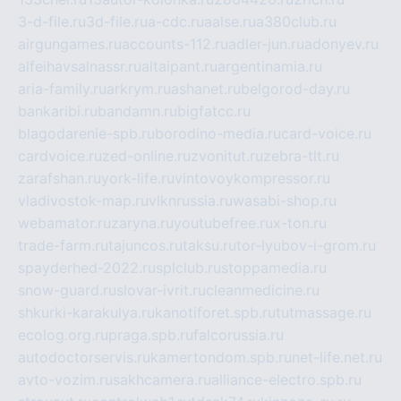
3-d-file.ru
3d-file.ru
a-cdc.ru
aalse.ru
a380club.ru
airgungames.ru
accounts-112.ru
adler-jun.ru
adonyev.ru
alfeihavsalnassr.ru
altaipant.ru
argentinamia.ru
aria-family.ru
arkrym.ru
ashanet.ru
belgorod-day.ru
bankaribi.ru
bandamn.ru
bigfatcc.ru
blagodarenie-spb.ru
borodino-media.ru
card-voice.ru
cardvoice.ru
zed-online.ru
zvonitut.ru
zebra-tlt.ru
zarafshan.ru
york-life.ru
vintovoykompressor.ru
vladivostok-map.ru
vlknrussia.ru
wasabi-shop.ru
webamator.ru
zaryna.ru
youtubefree.ru
x-ton.ru
trade-farm.ru
tajuncos.ru
taksu.ru
tor-lyubov-i-grom.ru
spayderhed-2022.ru
splclub.ru
stoppamedia.ru
snow-guard.ru
slovar-ivrit.ru
cleanmedicine.ru
shkurki-karakulya.ru
kanotiforet.spb.ru
tutmassage.ru
ecolog.org.ru
praga.spb.ru
falcorussia.ru
autodoctorservis.ru
kamertondom.spb.ru
net-life.net.ru
avto-vozim.ru
sakhcamera.ru
alliance-electro.spb.ru