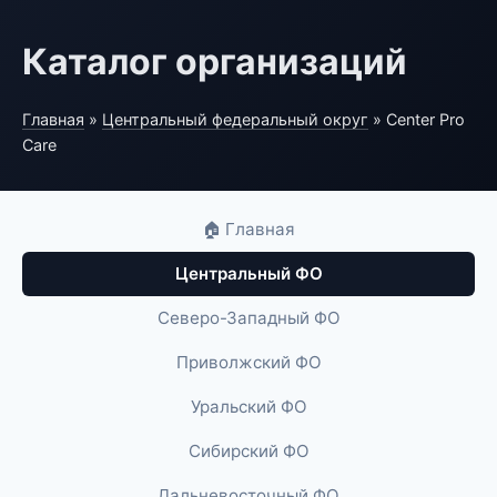
Каталог организаций
Главная
»
Центральный федеральный округ
» Center Pro
Care
🏠 Главная
Центральный ФО
Северо-Западный ФО
Приволжский ФО
Уральский ФО
Сибирский ФО
Дальневосточный ФО