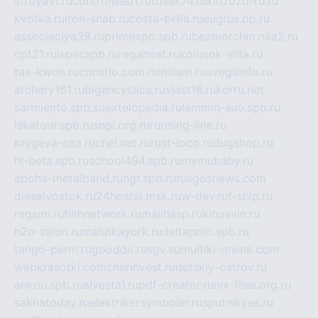
stroyavt.ru
controlweb1.ru
tdsak74.ru
kinzozo-ru.ru
kvotka.ru
iron-snab.ru
costa-bella.ru
eugrus.pp.ru
associaciya39.ru
primexpo.spb.ru
bezmorchin.ru
ia2.ru
cpt21.ru
ispecspb.ru
regahost.ru
kolosok-elita.ru
tae-kwon.ru
consrio.com.ru
insiam.ru
avegainfo.ru
archery161.ru
bigencyclica.ru
vlast16.ru
korru.net
sarmiento.spb.su
extelopedia.ru
lammin-suo.spb.ru
iskatour.spb.ru
snpi.org.ru
running-line.ru
krygeva-spa.ru
chel.net.ru
rust-loco.ru
dugshop.ru
hl-beta.spb.ru
school494.spb.ru
mymubaby.ru
epoha-metalband.ru
ngr.spb.ru
rusgosnews.com
dieselvostok.ru
24hostel.msk.ru
w-dev.ru
f-ship.ru
regsmi.ru
filmnetwork.ru
malinasp.ru
kinosvin.ru
h2o-salon.ru
malutkayork.ru
deltaprim.spb.ru
tango-perm.ru
gooddir.ru
sgv.su
multiki-online.com
webkrasotki.com
cherinvest.ru
detskiy-ostrov.ru
ankou.spb.ru
alvesta1.ru
pdf-creator.ru
nix-files.org.ru
sakhatoday.ru
elektrikersymboler.ru
sputnikyes.ru