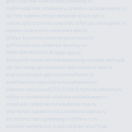
golf2club.msk.ru
aeforums.ru
zallclub.ru
multimodal.msk.ru
habaigry.ru
haikko.ru
sobakopedia.ru
isz-fest.ru
ewnc.info
screensaver-clock.net.ru
volnav.spb.ru
comnat.ru
npf.net.ru
7bit.pp.ru
kalugatur.ru
tesiaes.ru
card.com.ru
kazanka.spb.ru
gildiya-kuznecov.ru
kameryboavision.ru
griffoncom.spb.ru
fabrika-emotsiy.ru
PARK-MATROSOVA.RU
agat.spb.ru
avtoyurist-moskva1.ru
hardware.org.ru
схема-авто.рф
dg-lab.ru
angrup.ru
recruiter.spb.ru
music8.spb.ru
krsk124.ru
kubok.spb.ru
romanofforex.ru
analitikaplus.ru
spyonline.ru
zosikamery.ru
sloboda-ural.pp.ru
AUTO-COM.SU
hohota.net
alimy.ru
online-z.com
aromat-vostoka.ru
otdelkaexp.ru
mobilvest.ru
bbd.net.ru
mebelshop.msk.ru
smp-forum.ru
bastion-td.ru
kosmoscreative.ru
avrmotors.ru
art-galadesign.ru
tiffany-c.ru
ecostep-samara.ru
d-p.spb.ru
галактика73.рф