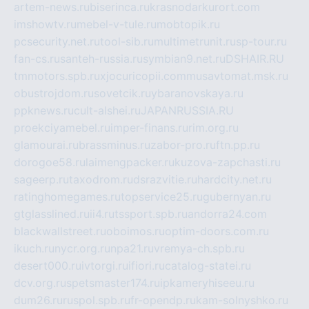
artem-news.ru
biserinca.ru
krasnodarkurort.com
imshowtv.ru
mebel-v-tule.ru
mobtopik.ru
pcsecurity.net.ru
tool-sib.ru
multimetrunit.ru
sp-tour.ru
fan-cs.ru
santeh-russia.ru
symbian9.net.ru
DSHAIR.RU
tmmotors.spb.ru
xjocuricopii.com
musavtomat.msk.ru
obustrojdom.ru
sovetcik.ru
ybaranovskaya.ru
ppknews.ru
cult-alshei.ru
JAPANRUSSIA.RU
proekciyamebel.ru
imper-finans.ru
rim.org.ru
glamourai.ru
brassminus.ru
zabor-pro.ru
ftn.pp.ru
dorogoe58.ru
laimengpacker.ru
kuzova-zapchasti.ru
sageerp.ru
taxodrom.ru
dsrazvitie.ru
hardcity.net.ru
ratinghomegames.ru
topservice25.ru
gubernyan.ru
gtglasslined.ru
ii4.ru
tssport.spb.ru
andorra24.com
blackwallstreet.ru
oboimos.ru
optim-doors.com.ru
ikuch.ru
nycr.org.ru
npa21.ru
vremya-ch.spb.ru
desert000.ru
ivtorgi.ru
ifiori.ru
catalog-statei.ru
dcv.org.ru
spetsmaster174.ru
ipkameryhiseeu.ru
dum26.ru
ruspol.spb.ru
fr-opendp.ru
kam-solnyshko.ru