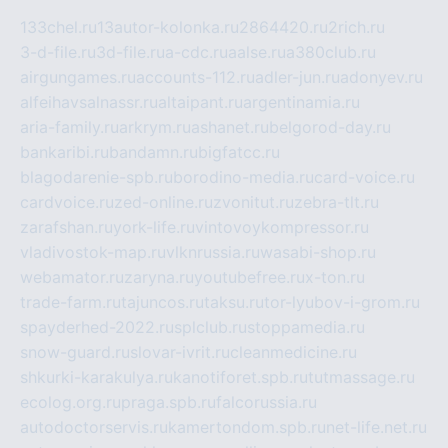
133chel.ru
13autor-kolonka.ru
2864420.ru
2rich.ru
3-d-file.ru
3d-file.ru
a-cdc.ru
aalse.ru
a380club.ru
airgungames.ru
accounts-112.ru
adler-jun.ru
adonyev.ru
alfeihavsalnassr.ru
altaipant.ru
argentinamia.ru
aria-family.ru
arkrym.ru
ashanet.ru
belgorod-day.ru
bankaribi.ru
bandamn.ru
bigfatcc.ru
blagodarenie-spb.ru
borodino-media.ru
card-voice.ru
cardvoice.ru
zed-online.ru
zvonitut.ru
zebra-tlt.ru
zarafshan.ru
york-life.ru
vintovoykompressor.ru
vladivostok-map.ru
vlknrussia.ru
wasabi-shop.ru
webamator.ru
zaryna.ru
youtubefree.ru
x-ton.ru
trade-farm.ru
tajuncos.ru
taksu.ru
tor-lyubov-i-grom.ru
spayderhed-2022.ru
splclub.ru
stoppamedia.ru
snow-guard.ru
slovar-ivrit.ru
cleanmedicine.ru
shkurki-karakulya.ru
kanotiforet.spb.ru
tutmassage.ru
ecolog.org.ru
praga.spb.ru
falcorussia.ru
autodoctorservis.ru
kamertondom.spb.ru
net-life.net.ru