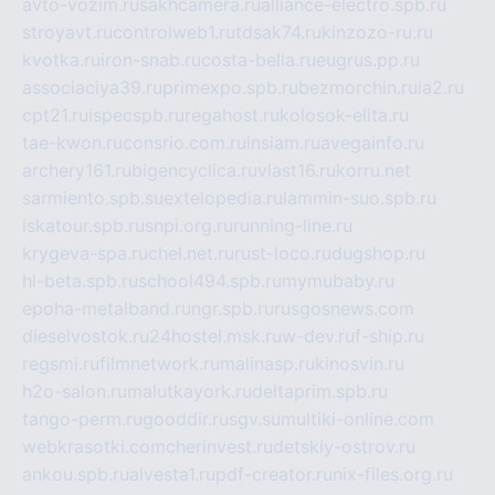
avto-vozim.ru
sakhcamera.ru
alliance-electro.spb.ru
stroyavt.ru
controlweb1.ru
tdsak74.ru
kinzozo-ru.ru
kvotka.ru
iron-snab.ru
costa-bella.ru
eugrus.pp.ru
associaciya39.ru
primexpo.spb.ru
bezmorchin.ru
ia2.ru
cpt21.ru
ispecspb.ru
regahost.ru
kolosok-elita.ru
tae-kwon.ru
consrio.com.ru
insiam.ru
avegainfo.ru
archery161.ru
bigencyclica.ru
vlast16.ru
korru.net
sarmiento.spb.su
extelopedia.ru
lammin-suo.spb.ru
iskatour.spb.ru
snpi.org.ru
running-line.ru
krygeva-spa.ru
chel.net.ru
rust-loco.ru
dugshop.ru
hl-beta.spb.ru
school494.spb.ru
mymubaby.ru
epoha-metalband.ru
ngr.spb.ru
rusgosnews.com
dieselvostok.ru
24hostel.msk.ru
w-dev.ru
f-ship.ru
regsmi.ru
filmnetwork.ru
malinasp.ru
kinosvin.ru
h2o-salon.ru
malutkayork.ru
deltaprim.spb.ru
tango-perm.ru
gooddir.ru
sgv.su
multiki-online.com
webkrasotki.com
cherinvest.ru
detskiy-ostrov.ru
ankou.spb.ru
alvesta1.ru
pdf-creator.ru
nix-files.org.ru