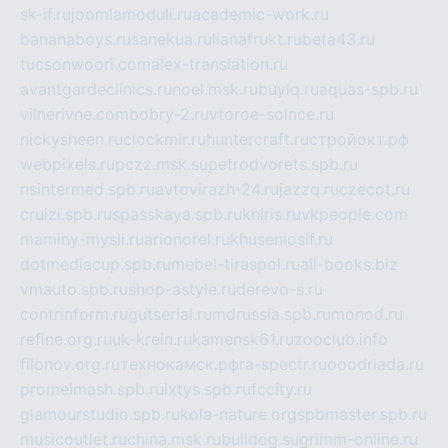
sk-if.ru
joomlamoduli.ru
academic-work.ru
bananaboys.ru
sanekua.ru
lianafrukt.ru
beta43.ru
tucsonwoori.com
alex-translation.ru
avantgardeclinics.ru
noel.msk.ru
buylq.ru
aquas-spb.ru
vilnerivne.com
bobry-2.ru
vtoroe-solnce.ru
nickysheen.ru
clockmir.ru
huntercraft.ru
стройокт.рф
webpixels.ru
pczz.msk.su
petrodvorets.spb.ru
nsintermed.spb.ru
avtovirazh-24.ru
jazzq.ru
czecot.ru
cruizi.spb.ru
spasskaya.spb.ru
kniris.ru
vkpeople.com
maminy-mysli.ru
arionorel.ru
khuseniosif.ru
dotmediacup.spb.ru
mebel-tiraspol.ru
all-books.biz
vmauto.spb.ru
shop-astyle.ru
derevo-s.ru
contrinform.ru
gutserial.ru
mdrussia.spb.ru
monod.ru
refine.org.ru
uk-krein.ru
kamensk61.ru
zooclub.info
filonov.org.ru
технокамск.рф
ra-spectr.ru
ooodriada.ru
promelmash.spb.ru
ixtys.spb.ru
fccity.ru
glamourstudio.spb.ru
kola-nature.org
spbmaster.spb.ru
musicoutlet.ru
china.msk.ru
bulldog.su
grimm-online.ru