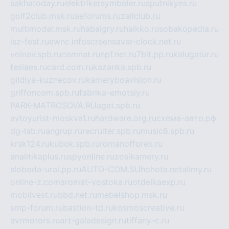
sakhatoday.ru
elektrikersymboler.ru
sputnikyes.ru
golf2club.msk.ru
aeforums.ru
zallclub.ru
multimodal.msk.ru
habaigry.ru
haikko.ru
sobakopedia.ru
isz-fest.ru
ewnc.info
screensaver-clock.net.ru
volnav.spb.ru
comnat.ru
npf.net.ru
7bit.pp.ru
kalugatur.ru
tesiaes.ru
card.com.ru
kazanka.spb.ru
gildiya-kuznecov.ru
kameryboavision.ru
griffoncom.spb.ru
fabrika-emotsiy.ru
PARK-MATROSOVA.RU
agat.spb.ru
avtoyurist-moskva1.ru
hardware.org.ru
схема-авто.рф
dg-lab.ru
angrup.ru
recruiter.spb.ru
music8.spb.ru
krsk124.ru
kubok.spb.ru
romanofforex.ru
analitikaplus.ru
spyonline.ru
zosikamery.ru
sloboda-ural.pp.ru
AUTO-COM.SU
hohota.net
alimy.ru
online-z.com
aromat-vostoka.ru
otdelkaexp.ru
mobilvest.ru
bbd.net.ru
mebelshop.msk.ru
smp-forum.ru
bastion-td.ru
kosmoscreative.ru
avrmotors.ru
art-galadesign.ru
tiffany-c.ru