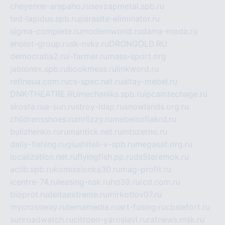
cheyenne-arapaho.ru
sevzapmetal.spb.ru
ted-lapidus.spb.ru
parasite-eliminator.ru
sigma-complete.ru
modernworld.ru
dama-moda.ru
eholot-group.ru
sk-nvkz.ru
DRONGOLD.RU
democratia2.ru
i-farmer.ru
mass-sport.org
jablonex.spb.ru
bookmess.ru
linkword.ru
refineua.com.ru
cs-spec.net.ru
altay-mebel.ru
DNK-THEATRE.RU
mechaniks.spb.ru
ipcamtechage.ru
skosta.ru
a-sun.ru
stroy-ldsp.ru
snowlands.org.ru
childrensshoes.ru
mrlizzy.ru
mebelsofiakrd.ru
bulizhenko.ru
rumantick.net.ru
mtszerno.ru
daily-fishing.ru
glushiteli-v-spb.ru
megasat.org.ru
localization.net.ru
flyingfish.pp.ru
ds5teremok.ru
aclib.spb.ru
komissionka30.ru
mag-profit.ru
icentre-74.ru
leasing-nsk.ru
hd39.ru
rcd.com.ru
bioprot.ru
deltaextreme.ru
mirkotlov07.ru
mycrossway.ru
temamedia.ru
art-fusing.ru
cbslefort.ru
sunroadwatch.ru
citroen-yaroslavl.ru
ratnews.msk.ru