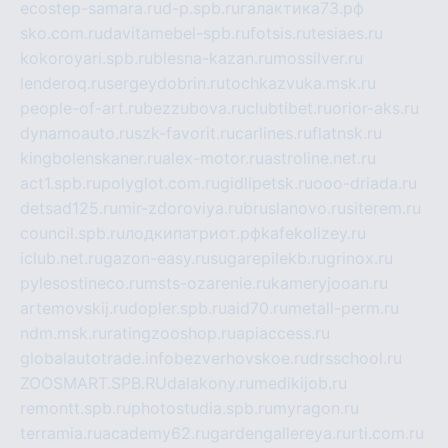
ecostep-samara.ru
d-p.spb.ru
галактика73.рф
sko.com.ru
davitamebel-spb.ru
fotsis.ru
tesiaes.ru
kokoroyari.spb.ru
blesna-kazan.ru
mossilver.ru
lenderoq.ru
sergeydobrin.ru
tochkazvuka.msk.ru
people-of-art.ru
bezzubova.ru
clubtibet.ru
orior-aks.ru
dynamoauto.ru
szk-favorit.ru
carlines.ru
flatnsk.ru
kingbolenskaner.ru
alex-motor.ru
astroline.net.ru
act1.spb.ru
polyglot.com.ru
gidlipetsk.ru
ooo-driada.ru
detsad125.ru
mir-zdoroviya.ru
bruslanovo.ru
siterem.ru
council.spb.ru
лодкипатриот.рф
kafekolizey.ru
iclub.net.ru
gazon-easy.ru
sugarepilekb.ru
grinox.ru
pylesostineco.ru
msts-ozarenie.ru
kameryjooan.ru
artemovskij.ru
dopler.spb.ru
aid70.ru
metall-perm.ru
ndm.msk.ru
ratingzooshop.ru
apiaccess.ru
globalautotrade.info
bezverhovskoe.ru
drsschool.ru
ZOOSMART.SPB.RU
dalakony.ru
medikijob.ru
remontt.spb.ru
photostudia.spb.ru
myragon.ru
terramia.ru
academy62.ru
gardengallereya.ru
rti.com.ru