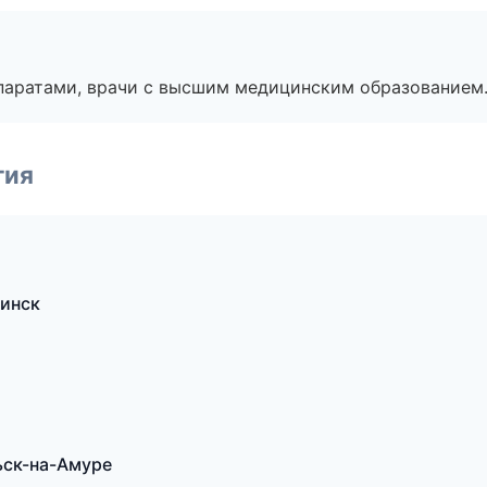
паратами, врачи с высшим медицинским образованием
гия
инск
ьск-на-Амуре