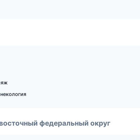
ияж
инекология
евосточный федеральный округ