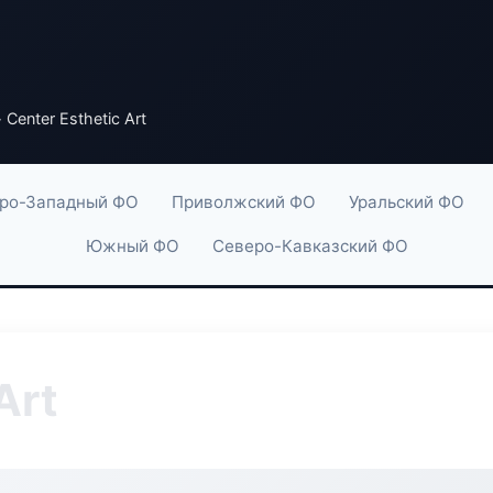
 Center Esthetic Art
ро-Западный ФО
Приволжский ФО
Уральский ФО
Южный ФО
Северо-Кавказский ФО
Art