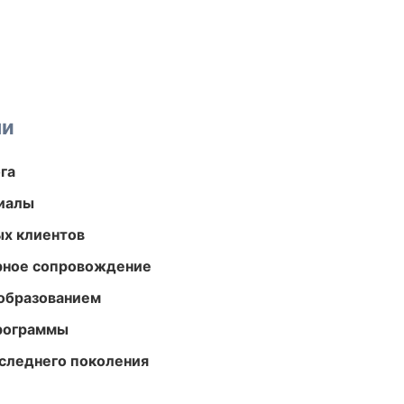
ми
га
риалы
ых клиентов
урное сопровождение
образованием
программы
следнего поколения