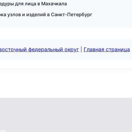
цедуры для лица в Махачкала
ка узлов и изделий в Санкт-Петербург
евосточный федеральный округ
|
Главная страница
сии