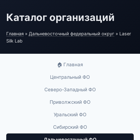
Каталог организаций
Главная
»
Дальневосточный федеральный округ
» Laser
Silk Lab
🏠 Главная
Центральный ФО
Северо-Западный ФО
Приволжский ФО
Уральский ФО
Сибирский ФО
Дальневосточный ФО