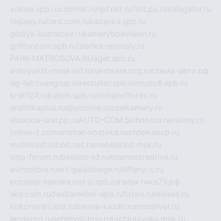
volnav.spb.ru
comnat.ru
npf.net.ru
7bit.pp.ru
kalugatur.ru
tesiaes.ru
card.com.ru
kazanka.spb.ru
gildiya-kuznecov.ru
kameryboavision.ru
griffoncom.spb.ru
fabrika-emotsiy.ru
PARK-MATROSOVA.RU
agat.spb.ru
avtoyurist-moskva1.ru
hardware.org.ru
схема-авто.рф
dg-lab.ru
angrup.ru
recruiter.spb.ru
music8.spb.ru
krsk124.ru
kubok.spb.ru
romanofforex.ru
analitikaplus.ru
spyonline.ru
zosikamery.ru
sloboda-ural.pp.ru
AUTO-COM.SU
hohota.net
alimy.ru
online-z.com
aromat-vostoka.ru
otdelkaexp.ru
mobilvest.ru
bbd.net.ru
mebelshop.msk.ru
smp-forum.ru
bastion-td.ru
kosmoscreative.ru
avrmotors.ru
art-galadesign.ru
tiffany-c.ru
ecostep-samara.ru
d-p.spb.ru
галактика73.рф
sko.com.ru
davitamebel-spb.ru
fotsis.ru
tesiaes.ru
kokoroyari.spb.ru
blesna-kazan.ru
mossilver.ru
lenderoq.ru
sergeydobrin.ru
tochkazvuka.msk.ru