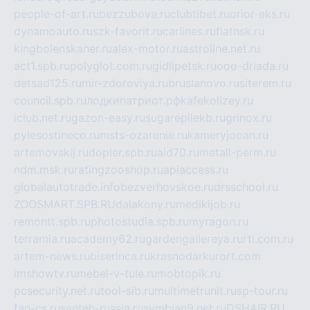
people-of-art.ru
bezzubova.ru
clubtibet.ru
orior-aks.ru
dynamoauto.ru
szk-favorit.ru
carlines.ru
flatnsk.ru
kingbolenskaner.ru
alex-motor.ru
astroline.net.ru
act1.spb.ru
polyglot.com.ru
gidlipetsk.ru
ooo-driada.ru
detsad125.ru
mir-zdoroviya.ru
bruslanovo.ru
siterem.ru
council.spb.ru
лодкипатриот.рф
kafekolizey.ru
iclub.net.ru
gazon-easy.ru
sugarepilekb.ru
grinox.ru
pylesostineco.ru
msts-ozarenie.ru
kameryjooan.ru
artemovskij.ru
dopler.spb.ru
aid70.ru
metall-perm.ru
ndm.msk.ru
ratingzooshop.ru
apiaccess.ru
globalautotrade.info
bezverhovskoe.ru
drsschool.ru
ZOOSMART.SPB.RU
dalakony.ru
medikijob.ru
remontt.spb.ru
photostudia.spb.ru
myragon.ru
terramia.ru
academy62.ru
gardengallereya.ru
rti.com.ru
artem-news.ru
biserinca.ru
krasnodarkurort.com
imshowtv.ru
mebel-v-tule.ru
mobtopik.ru
pcsecurity.net.ru
tool-sib.ru
multimetrunit.ru
sp-tour.ru
fan-cs.ru
santeh-russia.ru
symbian9.net.ru
DSHAIR.RU