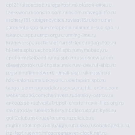
cpt21.ru
ispecspb.ru
regahost.ru
kolosok-elita.ru
tae-kwon.ru
consrio.com.ru
insiam.ru
avegainfo.ru
archery161.ru
bigencyclica.ru
vlast16.ru
korru.net
sarmiento.spb.su
extelopedia.ru
lammin-suo.spb.ru
iskatour.spb.ru
snpi.org.ru
running-line.ru
krygeva-spa.ru
chel.net.ru
rust-loco.ru
dugshop.ru
hl-beta.spb.ru
school494.spb.ru
mymubaby.ru
epoha-metalband.ru
ngr.spb.ru
rusgosnews.com
dieselvostok.ru
24hostel.msk.ru
w-dev.ru
f-ship.ru
regsmi.ru
filmnetwork.ru
malinasp.ru
kinosvin.ru
h2o-salon.ru
malutkayork.ru
deltaprim.spb.ru
tango-perm.ru
gooddir.ru
sgv.su
multiki-online.com
webkrasotki.com
cherinvest.ru
detskiy-ostrov.ru
ankou.spb.ru
alvesta1.ru
pdf-creator.ru
nix-files.org.ru
sakhatoday.ru
elektrikersymboler.ru
sputnikyes.ru
golf2club.msk.ru
aeforums.ru
zallclub.ru
multimodal.msk.ru
habaigry.ru
haikko.ru
sobakopedia.ru
isz-fest.ru
ewnc.info
screensaver-clock.net.ru