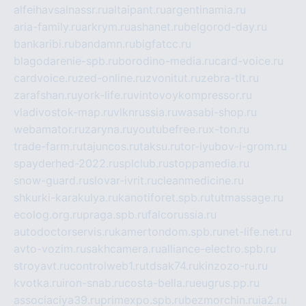
alfeihavsalnassr.ru
altaipant.ru
argentinamia.ru
aria-family.ru
arkrym.ru
ashanet.ru
belgorod-day.ru
bankaribi.ru
bandamn.ru
bigfatcc.ru
blagodarenie-spb.ru
borodino-media.ru
card-voice.ru
cardvoice.ru
zed-online.ru
zvonitut.ru
zebra-tlt.ru
zarafshan.ru
york-life.ru
vintovoykompressor.ru
vladivostok-map.ru
vlknrussia.ru
wasabi-shop.ru
webamator.ru
zaryna.ru
youtubefree.ru
x-ton.ru
trade-farm.ru
tajuncos.ru
taksu.ru
tor-lyubov-i-grom.ru
spayderhed-2022.ru
splclub.ru
stoppamedia.ru
snow-guard.ru
slovar-ivrit.ru
cleanmedicine.ru
shkurki-karakulya.ru
kanotiforet.spb.ru
tutmassage.ru
ecolog.org.ru
praga.spb.ru
falcorussia.ru
autodoctorservis.ru
kamertondom.spb.ru
net-life.net.ru
avto-vozim.ru
sakhcamera.ru
alliance-electro.spb.ru
stroyavt.ru
controlweb1.ru
tdsak74.ru
kinzozo-ru.ru
kvotka.ru
iron-snab.ru
costa-bella.ru
eugrus.pp.ru
associaciya39.ru
primexpo.spb.ru
bezmorchin.ru
ia2.ru