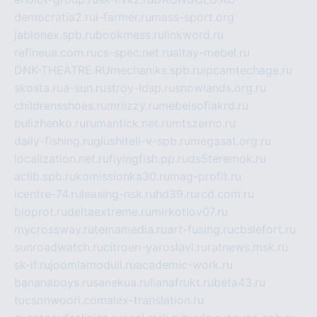
democratia2.ru
i-farmer.ru
mass-sport.org
jablonex.spb.ru
bookmess.ru
linkword.ru
refineua.com.ru
cs-spec.net.ru
altay-mebel.ru
DNK-THEATRE.RU
mechaniks.spb.ru
ipcamtechage.ru
skosta.ru
a-sun.ru
stroy-ldsp.ru
snowlands.org.ru
childrensshoes.ru
mrlizzy.ru
mebelsofiakrd.ru
bulizhenko.ru
rumantick.net.ru
mtszerno.ru
daily-fishing.ru
glushiteli-v-spb.ru
megasat.org.ru
localization.net.ru
flyingfish.pp.ru
ds5teremok.ru
aclib.spb.ru
komissionka30.ru
mag-profit.ru
icentre-74.ru
leasing-nsk.ru
hd39.ru
rcd.com.ru
bioprot.ru
deltaextreme.ru
mirkotlov07.ru
mycrossway.ru
temamedia.ru
art-fusing.ru
cbslefort.ru
sunroadwatch.ru
citroen-yaroslavl.ru
ratnews.msk.ru
sk-if.ru
joomlamoduli.ru
academic-work.ru
bananaboys.ru
sanekua.ru
lianafrukt.ru
beta43.ru
tucsonwoori.com
alex-translation.ru