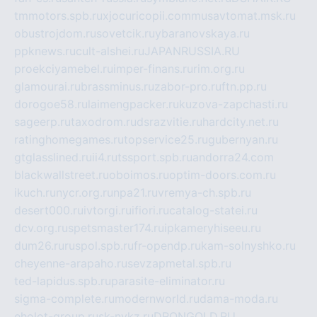
tmmotors.spb.ru
xjocuricopii.com
musavtomat.msk.ru
obustrojdom.ru
sovetcik.ru
ybaranovskaya.ru
ppknews.ru
cult-alshei.ru
JAPANRUSSIA.RU
proekciyamebel.ru
imper-finans.ru
rim.org.ru
glamourai.ru
brassminus.ru
zabor-pro.ru
ftn.pp.ru
dorogoe58.ru
laimengpacker.ru
kuzova-zapchasti.ru
sageerp.ru
taxodrom.ru
dsrazvitie.ru
hardcity.net.ru
ratinghomegames.ru
topservice25.ru
gubernyan.ru
gtglasslined.ru
ii4.ru
tssport.spb.ru
andorra24.com
blackwallstreet.ru
oboimos.ru
optim-doors.com.ru
ikuch.ru
nycr.org.ru
npa21.ru
vremya-ch.spb.ru
desert000.ru
ivtorgi.ru
ifiori.ru
catalog-statei.ru
dcv.org.ru
spetsmaster174.ru
ipkameryhiseeu.ru
dum26.ru
ruspol.spb.ru
fr-opendp.ru
kam-solnyshko.ru
cheyenne-arapaho.ru
sevzapmetal.spb.ru
ted-lapidus.spb.ru
parasite-eliminator.ru
sigma-complete.ru
modernworld.ru
dama-moda.ru
eholot-group.ru
sk-nvkz.ru
DRONGOLD.RU