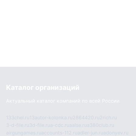
Каталог организаций
Актуальный каталог компаний по всей России
133chel.ru
13autor-kolonka.ru
2864420.ru
2rich.ru
3-d-file.ru
3d-file.ru
a-cdc.ru
aalse.ru
a380club.ru
airgungames.ru
accounts-112.ru
adler-jun.ru
adonyev.ru