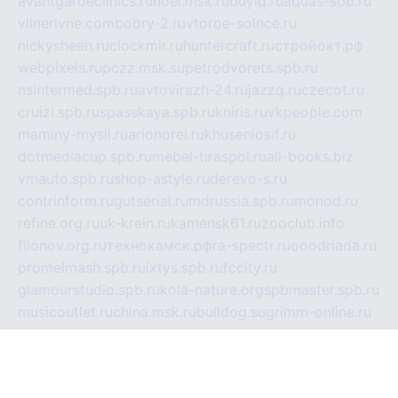
avantgardeclinics.ru
noel.msk.ru
buylq.ru
aquas-spb.ru
vilnerivne.com
bobry-2.ru
vtoroe-solnce.ru
nickysheen.ru
clockmir.ru
huntercraft.ru
стройокт.рф
webpixels.ru
pczz.msk.su
petrodvorets.spb.ru
nsintermed.spb.ru
avtovirazh-24.ru
jazzq.ru
czecot.ru
cruizi.spb.ru
spasskaya.spb.ru
kniris.ru
vkpeople.com
maminy-mysli.ru
arionorel.ru
khuseniosif.ru
dotmediacup.spb.ru
mebel-tiraspol.ru
all-books.biz
vmauto.spb.ru
shop-astyle.ru
derevo-s.ru
contrinform.ru
gutserial.ru
mdrussia.spb.ru
monod.ru
refine.org.ru
uk-krein.ru
kamensk61.ru
zooclub.info
filonov.org.ru
технокамск.рф
ra-spectr.ru
ooodriada.ru
promelmash.spb.ru
ixtys.spb.ru
fccity.ru
glamourstudio.spb.ru
kola-nature.org
spbmaster.spb.ru
musicoutlet.ru
china.msk.ru
bulldog.su
grimm-online.ru
outlander.net.ru
maga.spb.ru
anime-sell.ru
keseloy.ru
газприборсервис.рф
karmin.spb.ru
shekswood.ru
tischlermebel.ru
automall66.ru
mag-vladimir.ru