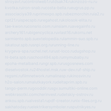
stroyavt.ru
controlweb1.ru
tdsak74.ru
kinzozo-ru.ru
kvotka.ru
iron-snab.ru
costa-bella.ru
eugrus.pp.ru
associaciya39.ru
primexpo.spb.ru
bezmorchin.ru
ia2.ru
cpt21.ru
ispecspb.ru
regahost.ru
kolosok-elita.ru
tae-kwon.ru
consrio.com.ru
insiam.ru
avegainfo.ru
archery161.ru
bigencyclica.ru
vlast16.ru
korru.net
sarmiento.spb.su
extelopedia.ru
lammin-suo.spb.ru
iskatour.spb.ru
snpi.org.ru
running-line.ru
krygeva-spa.ru
chel.net.ru
rust-loco.ru
dugshop.ru
hl-beta.spb.ru
school494.spb.ru
mymubaby.ru
epoha-metalband.ru
ngr.spb.ru
rusgosnews.com
dieselvostok.ru
24hostel.msk.ru
w-dev.ru
f-ship.ru
regsmi.ru
filmnetwork.ru
malinasp.ru
kinosvin.ru
h2o-salon.ru
malutkayork.ru
deltaprim.spb.ru
tango-perm.ru
gooddir.ru
sgv.su
multiki-online.com
webkrasotki.com
cherinvest.ru
detskiy-ostrov.ru
ankou.spb.ru
alvesta1.ru
pdf-creator.ru
nix-files.org.ru
sakhatoday.ru
elektrikersymboler.ru
sputnikyes.ru