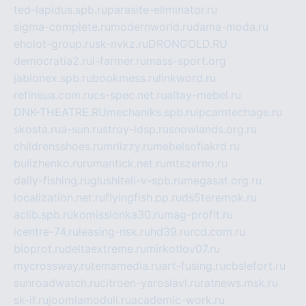
ted-lapidus.spb.ru
parasite-eliminator.ru
sigma-complete.ru
modernworld.ru
dama-moda.ru
eholot-group.ru
sk-nvkz.ru
DRONGOLD.RU
democratia2.ru
i-farmer.ru
mass-sport.org
jablonex.spb.ru
bookmess.ru
linkword.ru
refineua.com.ru
cs-spec.net.ru
altay-mebel.ru
DNK-THEATRE.RU
mechaniks.spb.ru
ipcamtechage.ru
skosta.ru
a-sun.ru
stroy-ldsp.ru
snowlands.org.ru
childrensshoes.ru
mrlizzy.ru
mebelsofiakrd.ru
bulizhenko.ru
rumantick.net.ru
mtszerno.ru
daily-fishing.ru
glushiteli-v-spb.ru
megasat.org.ru
localization.net.ru
flyingfish.pp.ru
ds5teremok.ru
aclib.spb.ru
komissionka30.ru
mag-profit.ru
icentre-74.ru
leasing-nsk.ru
hd39.ru
rcd.com.ru
bioprot.ru
deltaextreme.ru
mirkotlov07.ru
mycrossway.ru
temamedia.ru
art-fusing.ru
cbslefort.ru
sunroadwatch.ru
citroen-yaroslavl.ru
ratnews.msk.ru
sk-if.ru
joomlamoduli.ru
academic-work.ru