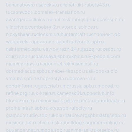
bananaboys.ru
sanekua.ru
lianafrukt.ru
beta43.ru
tucsonwoori.com
alex-translation.ru
avantgardeclinics.ru
noel.msk.ru
buylq.ru
aquas-spb.ru
vilnerivne.com
bobry-2.ru
vtoroe-solnce.ru
nickysheen.ru
clockmir.ru
huntercraft.ru
стройокт.рф
webpixels.ru
pczz.msk.su
petrodvorets.spb.ru
nsintermed.spb.ru
avtovirazh-24.ru
jazzq.ru
czecot.ru
cruizi.spb.ru
spasskaya.spb.ru
kniris.ru
vkpeople.com
maminy-mysli.ru
arionorel.ru
khuseniosif.ru
dotmediacup.spb.ru
mebel-tiraspol.ru
all-books.biz
vmauto.spb.ru
shop-astyle.ru
derevo-s.ru
contrinform.ru
gutserial.ru
mdrussia.spb.ru
monod.ru
refine.org.ru
uk-krein.ru
kamensk61.ru
zooclub.info
filonov.org.ru
технокамск.рф
ra-spectr.ru
ooodriada.ru
promelmash.spb.ru
ixtys.spb.ru
fccity.ru
glamourstudio.spb.ru
kola-nature.org
spbmaster.spb.ru
musicoutlet.ru
china.msk.ru
bulldog.su
grimm-online.ru
outlander.net.ru
maga.spb.ru
anime-sell.ru
keseloy.ru