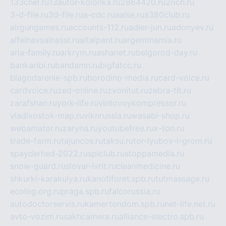
133chel.ru
13autor-kolonka.ru
2864420.ru
2rich.ru
3-d-file.ru
3d-file.ru
a-cdc.ru
aalse.ru
a380club.ru
airgungames.ru
accounts-112.ru
adler-jun.ru
adonyev.ru
alfeihavsalnassr.ru
altaipant.ru
argentinamia.ru
aria-family.ru
arkrym.ru
ashanet.ru
belgorod-day.ru
bankaribi.ru
bandamn.ru
bigfatcc.ru
blagodarenie-spb.ru
borodino-media.ru
card-voice.ru
cardvoice.ru
zed-online.ru
zvonitut.ru
zebra-tlt.ru
zarafshan.ru
york-life.ru
vintovoykompressor.ru
vladivostok-map.ru
vlknrussia.ru
wasabi-shop.ru
webamator.ru
zaryna.ru
youtubefree.ru
x-ton.ru
trade-farm.ru
tajuncos.ru
taksu.ru
tor-lyubov-i-grom.ru
spayderhed-2022.ru
splclub.ru
stoppamedia.ru
snow-guard.ru
slovar-ivrit.ru
cleanmedicine.ru
shkurki-karakulya.ru
kanotiforet.spb.ru
tutmassage.ru
ecolog.org.ru
praga.spb.ru
falcorussia.ru
autodoctorservis.ru
kamertondom.spb.ru
net-life.net.ru
avto-vozim.ru
sakhcamera.ru
alliance-electro.spb.ru