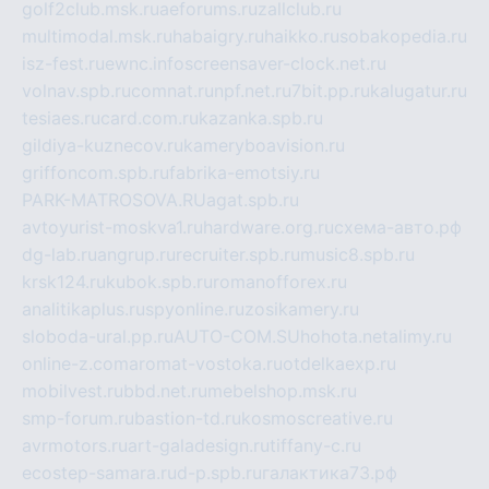
golf2club.msk.ru
aeforums.ru
zallclub.ru
multimodal.msk.ru
habaigry.ru
haikko.ru
sobakopedia.ru
isz-fest.ru
ewnc.info
screensaver-clock.net.ru
volnav.spb.ru
comnat.ru
npf.net.ru
7bit.pp.ru
kalugatur.ru
tesiaes.ru
card.com.ru
kazanka.spb.ru
gildiya-kuznecov.ru
kameryboavision.ru
griffoncom.spb.ru
fabrika-emotsiy.ru
PARK-MATROSOVA.RU
agat.spb.ru
avtoyurist-moskva1.ru
hardware.org.ru
схема-авто.рф
dg-lab.ru
angrup.ru
recruiter.spb.ru
music8.spb.ru
krsk124.ru
kubok.spb.ru
romanofforex.ru
analitikaplus.ru
spyonline.ru
zosikamery.ru
sloboda-ural.pp.ru
AUTO-COM.SU
hohota.net
alimy.ru
online-z.com
aromat-vostoka.ru
otdelkaexp.ru
mobilvest.ru
bbd.net.ru
mebelshop.msk.ru
smp-forum.ru
bastion-td.ru
kosmoscreative.ru
avrmotors.ru
art-galadesign.ru
tiffany-c.ru
ecostep-samara.ru
d-p.spb.ru
галактика73.рф