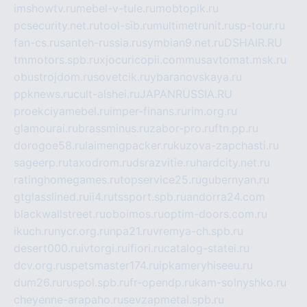
imshowtv.ru
mebel-v-tule.ru
mobtopik.ru
pcsecurity.net.ru
tool-sib.ru
multimetrunit.ru
sp-tour.ru
fan-cs.ru
santeh-russia.ru
symbian9.net.ru
DSHAIR.RU
tmmotors.spb.ru
xjocuricopii.com
musavtomat.msk.ru
obustrojdom.ru
sovetcik.ru
ybaranovskaya.ru
ppknews.ru
cult-alshei.ru
JAPANRUSSIA.RU
proekciyamebel.ru
imper-finans.ru
rim.org.ru
glamourai.ru
brassminus.ru
zabor-pro.ru
ftn.pp.ru
dorogoe58.ru
laimengpacker.ru
kuzova-zapchasti.ru
sageerp.ru
taxodrom.ru
dsrazvitie.ru
hardcity.net.ru
ratinghomegames.ru
topservice25.ru
gubernyan.ru
gtglasslined.ru
ii4.ru
tssport.spb.ru
andorra24.com
blackwallstreet.ru
oboimos.ru
optim-doors.com.ru
ikuch.ru
nycr.org.ru
npa21.ru
vremya-ch.spb.ru
desert000.ru
ivtorgi.ru
ifiori.ru
catalog-statei.ru
dcv.org.ru
spetsmaster174.ru
ipkameryhiseeu.ru
dum26.ru
ruspol.spb.ru
fr-opendp.ru
kam-solnyshko.ru
cheyenne-arapaho.ru
sevzapmetal.spb.ru