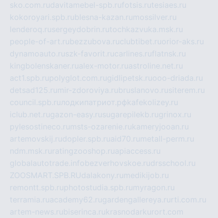
sko.com.ru
davitamebel-spb.ru
fotsis.ru
tesiaes.ru
kokoroyari.spb.ru
blesna-kazan.ru
mossilver.ru
lenderoq.ru
sergeydobrin.ru
tochkazvuka.msk.ru
people-of-art.ru
bezzubova.ru
clubtibet.ru
orior-aks.ru
dynamoauto.ru
szk-favorit.ru
carlines.ru
flatnsk.ru
kingbolenskaner.ru
alex-motor.ru
astroline.net.ru
act1.spb.ru
polyglot.com.ru
gidlipetsk.ru
ooo-driada.ru
detsad125.ru
mir-zdoroviya.ru
bruslanovo.ru
siterem.ru
council.spb.ru
лодкипатриот.рф
kafekolizey.ru
iclub.net.ru
gazon-easy.ru
sugarepilekb.ru
grinox.ru
pylesostineco.ru
msts-ozarenie.ru
kameryjooan.ru
artemovskij.ru
dopler.spb.ru
aid70.ru
metall-perm.ru
ndm.msk.ru
ratingzooshop.ru
apiaccess.ru
globalautotrade.info
bezverhovskoe.ru
drsschool.ru
ZOOSMART.SPB.RU
dalakony.ru
medikijob.ru
remontt.spb.ru
photostudia.spb.ru
myragon.ru
terramia.ru
academy62.ru
gardengallereya.ru
rti.com.ru
artem-news.ru
biserinca.ru
krasnodarkurort.com