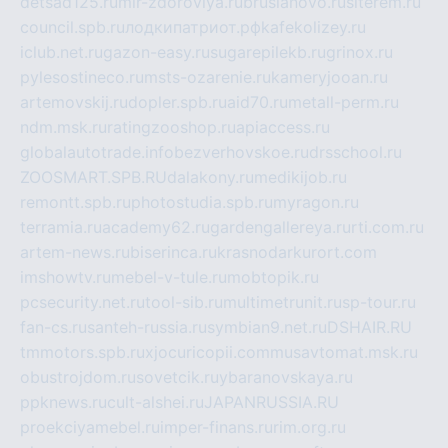
detsad125.ru
mir-zdoroviya.ru
bruslanovo.ru
siterem.ru
council.spb.ru
лодкипатриот.рф
kafekolizey.ru
iclub.net.ru
gazon-easy.ru
sugarepilekb.ru
grinox.ru
pylesostineco.ru
msts-ozarenie.ru
kameryjooan.ru
artemovskij.ru
dopler.spb.ru
aid70.ru
metall-perm.ru
ndm.msk.ru
ratingzooshop.ru
apiaccess.ru
globalautotrade.info
bezverhovskoe.ru
drsschool.ru
ZOOSMART.SPB.RU
dalakony.ru
medikijob.ru
remontt.spb.ru
photostudia.spb.ru
myragon.ru
terramia.ru
academy62.ru
gardengallereya.ru
rti.com.ru
artem-news.ru
biserinca.ru
krasnodarkurort.com
imshowtv.ru
mebel-v-tule.ru
mobtopik.ru
pcsecurity.net.ru
tool-sib.ru
multimetrunit.ru
sp-tour.ru
fan-cs.ru
santeh-russia.ru
symbian9.net.ru
DSHAIR.RU
tmmotors.spb.ru
xjocuricopii.com
musavtomat.msk.ru
obustrojdom.ru
sovetcik.ru
ybaranovskaya.ru
ppknews.ru
cult-alshei.ru
JAPANRUSSIA.RU
proekciyamebel.ru
imper-finans.ru
rim.org.ru