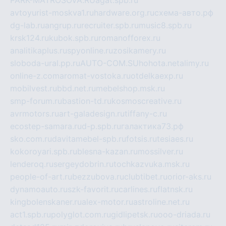
PARK-MATROSOVA.RU
agat.spb.ru
avtoyurist-moskva1.ru
hardware.org.ru
схема-авто.рф
dg-lab.ru
angrup.ru
recruiter.spb.ru
music8.spb.ru
krsk124.ru
kubok.spb.ru
romanofforex.ru
analitikaplus.ru
spyonline.ru
zosikamery.ru
sloboda-ural.pp.ru
AUTO-COM.SU
hohota.net
alimy.ru
online-z.com
aromat-vostoka.ru
otdelkaexp.ru
mobilvest.ru
bbd.net.ru
mebelshop.msk.ru
smp-forum.ru
bastion-td.ru
kosmoscreative.ru
avrmotors.ru
art-galadesign.ru
tiffany-c.ru
ecostep-samara.ru
d-p.spb.ru
галактика73.рф
sko.com.ru
davitamebel-spb.ru
fotsis.ru
tesiaes.ru
kokoroyari.spb.ru
blesna-kazan.ru
mossilver.ru
lenderoq.ru
sergeydobrin.ru
tochkazvuka.msk.ru
people-of-art.ru
bezzubova.ru
clubtibet.ru
orior-aks.ru
dynamoauto.ru
szk-favorit.ru
carlines.ru
flatnsk.ru
kingbolenskaner.ru
alex-motor.ru
astroline.net.ru
act1.spb.ru
polyglot.com.ru
gidlipetsk.ru
ooo-driada.ru