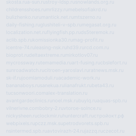
skosta.ru
a-sun.ru
stroy-ldsp.ru
snowlands.org.ru
childrensshoes.ru
mrlizzy.ru
mebelsofiakrd.ru
bulizhenko.ru
rumantick.net.ru
mtszerno.ru
daily-fishing.ru
glushiteli-v-spb.ru
megasat.org.ru
localization.net.ru
flyingfish.pp.ru
ds5teremok.ru
aclib.spb.ru
komissionka30.ru
mag-profit.ru
icentre-74.ru
leasing-nsk.ru
hd39.ru
rcd.com.ru
bioprot.ru
deltaextreme.ru
mirkotlov07.ru
mycrossway.ru
temamedia.ru
art-fusing.ru
cbslefort.ru
sunroadwatch.ru
citroen-yaroslavl.ru
ratnews.msk.ru
sk-if.ru
joomlamoduli.ru
academic-work.ru
bananaboys.ru
sanekua.ru
lianafrukt.ru
beta43.ru
tucsonwoori.com
alex-translation.ru
avantgardeclinics.ru
noel.msk.ru
buylq.ru
aquas-spb.ru
vilnerivne.com
bobry-2.ru
vtoroe-solnce.ru
nickysheen.ru
clockmir.ru
huntercraft.ru
стройокт.рф
webpixels.ru
pczz.msk.su
petrodvorets.spb.ru
nsintermed.spb.ru
avtovirazh-24.ru
jazzq.ru
czecot.ru