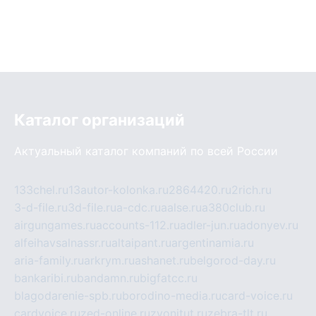
Каталог организаций
Актуальный каталог компаний по всей России
133chel.ru
13autor-kolonka.ru
2864420.ru
2rich.ru
3-d-file.ru
3d-file.ru
a-cdc.ru
aalse.ru
a380club.ru
airgungames.ru
accounts-112.ru
adler-jun.ru
adonyev.ru
alfeihavsalnassr.ru
altaipant.ru
argentinamia.ru
aria-family.ru
arkrym.ru
ashanet.ru
belgorod-day.ru
bankaribi.ru
bandamn.ru
bigfatcc.ru
blagodarenie-spb.ru
borodino-media.ru
card-voice.ru
cardvoice.ru
zed-online.ru
zvonitut.ru
zebra-tlt.ru