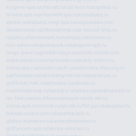
krygeva-spa.ru
chel.net.ru
rust-loco.ru
dugshop.ru
hl-beta.spb.ru
school494.spb.ru
mymubaby.ru
epoha-metalband.ru
ngr.spb.ru
rusgosnews.com
dieselvostok.ru
24hostel.msk.ru
w-dev.ru
f-ship.ru
regsmi.ru
filmnetwork.ru
malinasp.ru
kinosvin.ru
h2o-salon.ru
malutkayork.ru
deltaprim.spb.ru
tango-perm.ru
gooddir.ru
sgv.su
multiki-online.com
webkrasotki.com
cherinvest.ru
detskiy-ostrov.ru
ankou.spb.ru
alvesta1.ru
pdf-creator.ru
nix-files.org.ru
sakhatoday.ru
elektrikersymboler.ru
sputnikyes.ru
golf2club.msk.ru
aeforums.ru
zallclub.ru
multimodal.msk.ru
habaigry.ru
haikko.ru
sobakopedia.ru
isz-fest.ru
ewnc.info
screensaver-clock.net.ru
volnav.spb.ru
comnat.ru
npf.net.ru
7bit.pp.ru
kalugatur.ru
tesiaes.ru
card.com.ru
kazanka.spb.ru
gildiya-kuznecov.ru
kameryboavision.ru
griffoncom.spb.ru
fabrika-emotsiy.ru