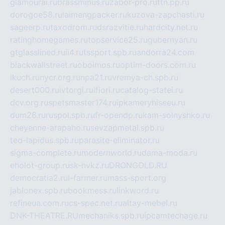
glamourai.ru
brassminus.ru
zabor-pro.ru
ftn.pp.ru
dorogoe58.ru
laimengpacker.ru
kuzova-zapchasti.ru
sageerp.ru
taxodrom.ru
dsrazvitie.ru
hardcity.net.ru
ratinghomegames.ru
topservice25.ru
gubernyan.ru
gtglasslined.ru
ii4.ru
tssport.spb.ru
andorra24.com
blackwallstreet.ru
oboimos.ru
optim-doors.com.ru
ikuch.ru
nycr.org.ru
npa21.ru
vremya-ch.spb.ru
desert000.ru
ivtorgi.ru
ifiori.ru
catalog-statei.ru
dcv.org.ru
spetsmaster174.ru
ipkameryhiseeu.ru
dum26.ru
ruspol.spb.ru
fr-opendp.ru
kam-solnyshko.ru
cheyenne-arapaho.ru
sevzapmetal.spb.ru
ted-lapidus.spb.ru
parasite-eliminator.ru
sigma-complete.ru
modernworld.ru
dama-moda.ru
eholot-group.ru
sk-nvkz.ru
DRONGOLD.RU
democratia2.ru
i-farmer.ru
mass-sport.org
jablonex.spb.ru
bookmess.ru
linkword.ru
refineua.com.ru
cs-spec.net.ru
altay-mebel.ru
DNK-THEATRE.RU
mechaniks.spb.ru
ipcamtechage.ru