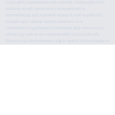
cruizi.spb.ru
spasskaya.spb.ru
kniris.ru
vkpeople.com
maminy-mysli.ru
arionorel.ru
khuseniosif.ru
dotmediacup.spb.ru
mebel-tiraspol.ru
all-books.biz
vmauto.spb.ru
shop-astyle.ru
derevo-s.ru
contrinform.ru
gutserial.ru
mdrussia.spb.ru
monod.ru
refine.org.ru
uk-krein.ru
kamensk61.ru
zooclub.info
filonov.org.ru
технокамск.рф
ra-spectr.ru
ooodriada.ru
promelmash.spb.ru
ixtys.spb.ru
fccity.ru
glamourstudio.spb.ru
kola-nature.org
spbmaster.spb.ru
musicoutlet.ru
china.msk.ru
bulldog.su
grimm-online.ru
outlander.net.ru
maga.spb.ru
anime-sell.ru
keseloy.ru
газприборсервис.рф
karmin.spb.ru
shekswood.ru
tischlermebel.ru
automall66.ru
mag-vladimir.ru
yardbar.ru
kiwitour.spb.ru
indesign.com.ru
freestylemebel.ru
bany-samara.ru
rsei.ru
naidisvoyput.ru
mgsn-invest.ru
ipkamerasannce.ru
alicante-house.ru
ibelka74.ru
cozyhouse.info
vlkargalev-studio.ru
700mb.ru
figura-ufa.ru
alina-live.ru