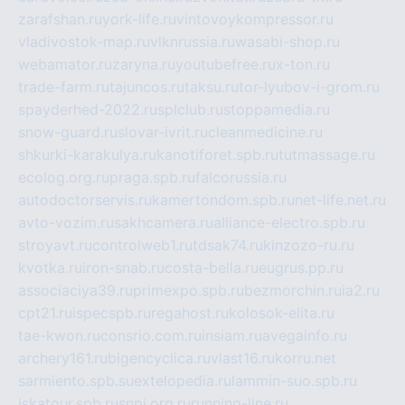
zarafshan.ru
york-life.ru
vintovoykompressor.ru
vladivostok-map.ru
vlknrussia.ru
wasabi-shop.ru
webamator.ru
zaryna.ru
youtubefree.ru
x-ton.ru
trade-farm.ru
tajuncos.ru
taksu.ru
tor-lyubov-i-grom.ru
spayderhed-2022.ru
splclub.ru
stoppamedia.ru
snow-guard.ru
slovar-ivrit.ru
cleanmedicine.ru
shkurki-karakulya.ru
kanotiforet.spb.ru
tutmassage.ru
ecolog.org.ru
praga.spb.ru
falcorussia.ru
autodoctorservis.ru
kamertondom.spb.ru
net-life.net.ru
avto-vozim.ru
sakhcamera.ru
alliance-electro.spb.ru
stroyavt.ru
controlweb1.ru
tdsak74.ru
kinzozo-ru.ru
kvotka.ru
iron-snab.ru
costa-bella.ru
eugrus.pp.ru
associaciya39.ru
primexpo.spb.ru
bezmorchin.ru
ia2.ru
cpt21.ru
ispecspb.ru
regahost.ru
kolosok-elita.ru
tae-kwon.ru
consrio.com.ru
insiam.ru
avegainfo.ru
archery161.ru
bigencyclica.ru
vlast16.ru
korru.net
sarmiento.spb.su
extelopedia.ru
lammin-suo.spb.ru
iskatour.spb.ru
snpi.org.ru
running-line.ru